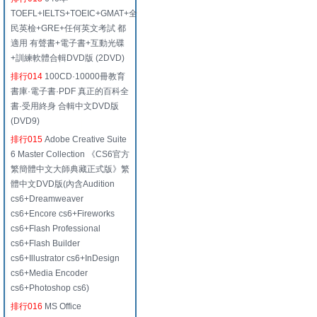
TOEFL+IELTS+TOEIC+GMAT+全
民英檢+GRE+任何英文考試 都
適用 有聲書+電子書+互動光碟
+訓練軟體合輯DVD版 (2DVD)
排行014
100CD·10000冊教育
書庫·電子書·PDF 真正的百科全
書·受用終身 合輯中文DVD版
(DVD9)
排行015
Adobe Creative Suite
6 Master Collection 《CS6官方
繁簡體中文大師典藏正式版》繁
體中文DVD版(內含Audition
cs6+Dreamweaver
cs6+Encore cs6+Fireworks
cs6+Flash Professional
cs6+Flash Builder
cs6+Illustrator cs6+InDesign
cs6+Media Encoder
cs6+Photoshop cs6)
排行016
MS Office