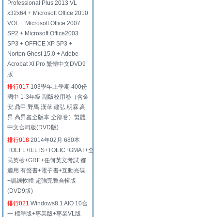
Professional Plus 2013 VL
x32x64 + Microsoft Office 2010
VOL + Microsoft Office 2007
SP2 + Microsoft Office2003
SP3 + OFFICE XP SP3 +
Norton Ghost 15.0 + Adobe
Acrobat XI Pro 繁體中文DVD9
版
排行017
103學年上學期 400份
國中 1-3年級 副版校用卷（含金
安.鼎甲.野馬.漢華.建弘.明霖.高
昇.高昇鑫全版本.全部卷）繁體
中文合輯版(DVD版)
排行018
2014年02月 680本
TOEFL+IELTS+TOEIC+GMAT+全
民英檢+GRE+任何英文考試 都
適用 有聲書+電子書+互動光碟
+訓練軟體 超強完整合輯版
(DVD9版)
排行021
Windows8.1 AIO 10合
一 標準版+專業版+專業VL版