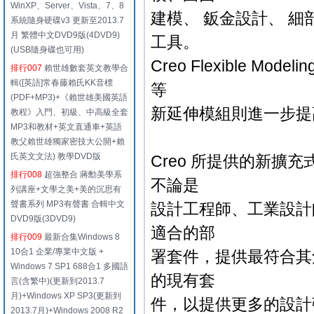
WinXP、Server、Vista、7、8
建模、 鈑金設計、 細
系統隨身硬碟v3 更新至2013.7
月 繁體中文DVD9版(4DVD9)
工具。
(USB隨身碟也可用)
Creo Flexible Modeli
排行007
賴世雄數套英文教學合
輯([英語]常春藤賴氏KK音標
等
(PDF+MP3)+《賴世雄美國英語
新延伸模組則進一步提
教程》入門、初級、中高級全套
MP3和教材+英文直通車+英語
教父賴世雄獨家密技大公開+賴
氏英文文法) 教學DVD版
Creo 所提供的新
排行008
超強整合 蔣勳美學系
不論是
列講座+文學之美+美的沉思有
聲書系列 MP3有聲書 合輯中文
設計工程師、工業設計
DVD9版(3DVD9)
適合的部
排行009
最新合集Windows 8
10合1 企業/專業中文版 +
署套件，提供最符合其
Windows 7 SP1 688合1 多國語
的現有套
言(含繁中)(更新到2013.7
月)+Windows XP SP3(更新到
件，以提供更多的設計
2013.7月)+Windows 2008 R2