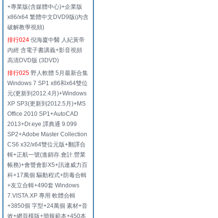
+專業版(含媒體中心)+企業版
x86/x64 繁體中文DVD9版(內含
破解教學視頻)
排行024
倪海廈中醫 人紀黃帝
內經 含電子書講義+影音視頻
高清DVD版 (3DVD)
排行025
野人軟體 5月最新合集
Windows 7 SP1 x86和x64雙位
元(更新到2012.4月)+Windows
XP SP3(更新到2012.5月)+MS
Office 2010 SP1+AutoCAD
2013+Dr.eye 譯典通 9.099
SP2+Adobe Master Collection
CS6 x32/x64雙位元版+翻譯合
輯+正航一號(進銷存.會計.營業
帳務)+會聲會影X5+訊連威力百
科+17萬個 驅動程式+防毒合輯
+友立合輯+490套 Windows
7.VISTA.XP 專用 軟體合輯
+3850個 字型+24萬個 素材+音
效+網頁模版+簡報範本+450本