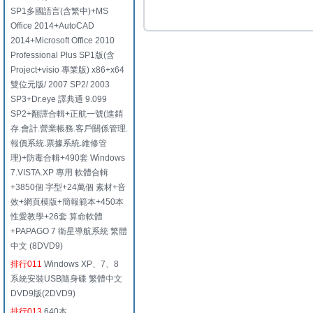
SP1多國語言(含繁中)+MS
Office 2014+AutoCAD
2014+Microsoft Office 2010
Professional Plus SP1版(含
Project+visio 專業版) x86+x64
雙位元版/ 2007 SP2/ 2003
SP3+Dr.eye 譯典通 9.099
SP2+翻譯合輯+正航一號(進銷
存.會計.營業帳務.客戶關係管理.
報價系統.票據系統.維修管
理)+防毒合輯+490套 Windows
7.VISTA.XP 專用 軟體合輯
+3850個 字型+24萬個 素材+音
效+網頁模版+簡報範本+450本
性愛教學+26套 算命軟體
+PAPAGO 7 衛星導航系統 繁體
中文 (8DVD9)
排行011
Windows XP、7、8
系統安裝USB隨身碟 繁體中文
DVD9版(2DVD9)
排行013
640本