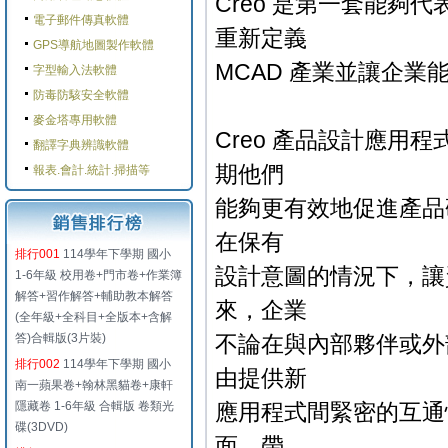
Creo 是第一套能夠
電子郵件傳真軟體
重新定義
GPS導航地圖製作軟體
MCAD 產業並讓企
字型輸入法軟體
防毒防駭安全軟體
麥金塔專用軟體
Creo 產品設計應
翻譯字典辨識軟體
期他們
報表.會計.統計.掃描等
能夠更有效地促進產品
在保有
排行001
114學年下學期 國小
設計意圖的情況下，讓
1-6年級 校用卷+門市卷+作業簿
解答+習作解答+輔助教本解答
來，企業
(全年級+全科目+全版本+含解
答)合輯版(3片裝)
不論在與內部夥伴或外
排行002
114學年下學期 國小
由提供新
南一蘋果卷+翰林黑貓卷+康軒
隱藏卷 1-6年級 合輯版 卷類光
應用程式間緊密的互通
碟(3DVD)
面，帶