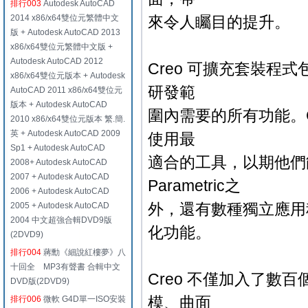
排行003
Autodesk AutoCAD
2014 x86/x64雙位元繁體中文
來令人矚目的提升。
版 + Autodesk AutoCAD 2013
x86/x64雙位元繁體中文版 +
Autodesk AutoCAD 2012
Creo 可擴充套裝
x86/x64雙位元版本 + Autodesk
研發範
AutoCAD 2011 x86/x64雙位元
版本 + Autodesk AutoCAD
圍內需要的所有功能。
2010 x86/x64雙位元版本 繁.簡.
英 + Autodesk AutoCAD 2009
使用最
Sp1 + Autodesk AutoCAD
適合的工具，以期他們
2008+ Autodesk AutoCAD
2007 + Autodesk AutoCAD
Parametric之
2006 + Autodesk AutoCAD
外，還有數種獨立應用程式
2005 + Autodesk AutoCAD
2004 中文超強合輯DVD9版
化功能。
(2DVD9)
排行004
蔣勳《細說紅樓夢》八
十回全 MP3有聲書 合輯中文
Creo 不僅加入了
DVD版(2DVD9)
模、曲面
排行006
微軟 G4D單一ISO安裝