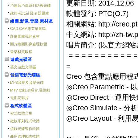
更新日期: 2014.12.06
巧連智巧虎系列幼教光碟
軟體發行: PTC(O.7)
政府考試,補習,命題題庫
繪圖.影像.音樂.素材區
相關網站: http://creo.p
CAD.CAM專業繪圖區
中文網站: http://zh-tw.p
影像圖庫視頻素材
唱片簡介: (以官方網站
圖片繪圖影像處理軟體
音樂材質取樣
-=-=-=-=-=-=-=-=-=-=-=
遊戲光碟區
=
英文遊戲光碟區
音樂電影光碟區
Creo 包含重點應用程
MP3音樂及音樂光碟
◎Creo Parametr
MTV.歌劇.演唱會.電視劇
◎Creo Direct 
電影院縣片
程式軟體區
◎Creo Simulate 
程式軟體合集
◎Creo Layout 
微軟系列程式軟體
燒錄光碟製作軟體
商用管理勵志軟體