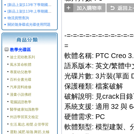
[新品上架]113年下學期國小國中高中命題光碟,校用卷,習作
[新品上架]113年上學期國小國中高中命題光碟,校用卷,習作
物流貨態查詢
關於随身碟或光碟使用問題
-=-=-=-=-=-=-=-=-=-=-=
=
教學光碟區
軟體名稱: PTC Creo 3.
迪士尼幼教系列
語系版本: 英文/繁體中
風水算命軟體
專業幼兒教學
光碟片數: 3片裝(單面 D
百科全書光碟
保護種類: 檔案破解
汽車資料維修
漫畫小說佛經
破解說明: 見crack
電腦認證教學
系統支援: 適用 32 與 64
醫學健康知識教學
硬體需求: PC
外語學習英文檢定
生活.勵志.相聲.企管學習
軟體類型: 模型建製、
運動.減肥.瑜珈.舞蹈.太極