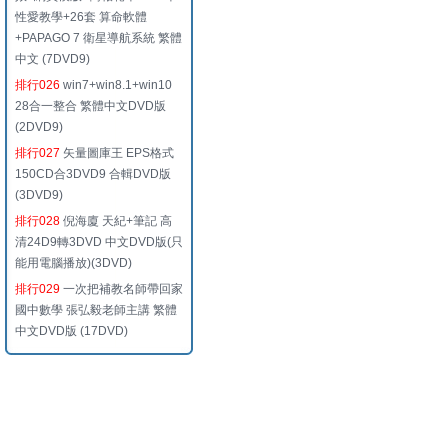
性愛教學+26套 算命軟體
+PAPAGO 7 衛星導航系統 繁體
中文 (7DVD9)
排行026
win7+win8.1+win10
28合一整合 繁體中文DVD版
(2DVD9)
排行027
矢量圖庫王 EPS格式
150CD合3DVD9 合輯DVD版
(3DVD9)
排行028
倪海廈 天紀+筆記 高
清24D9轉3DVD 中文DVD版(只
能用電腦播放)(3DVD)
排行029
一次把補教名師帶回家
國中數學 張弘毅老師主講 繁體
中文DVD版 (17DVD)