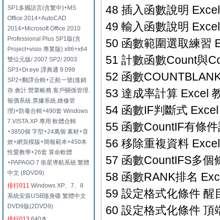
48 插入函數說明 Excel
SP1多國語言(含繁中)+MS
Office 2014+AutoCAD
49 輸入函數說明 Excel
2014+Microsoft Office 2010
Professional Plus SP1版(含
50 函數範圍選取練習 Ex
Project+visio 專業版) x86+x64
51 計數函數Count與Cou
雙位元版/ 2007 SP2/ 2003
SP3+Dr.eye 譯典通 9.099
52 函數COUNTBLANK
SP2+翻譯合輯+正航一號(進銷
存.會計.營業帳務.客戶關係管理.
53 達成率計算 Excel 
報價系統.票據系統.維修管
54 函數IF判斷式 Excel
理)+防毒合輯+490套 Windows
7.VISTA.XP 專用 軟體合輯
55 函數CountIF有條件
+3850個 字型+24萬個 素材+音
56 移除重複資料 Excel
效+網頁模版+簡報範本+450本
性愛教學+26套 算命軟體
57 函數CountIFS多個
+PAPAGO 7 衛星導航系統 繁體
中文 (8DVD9)
58 函數RANK排名 Exc
排行011
Windows XP、7、8
59 設定格式化條件 醒目
系統安裝USB隨身碟 繁體中文
DVD9版(2DVD9)
60 設定格式化條件 頂端
排行013
640本