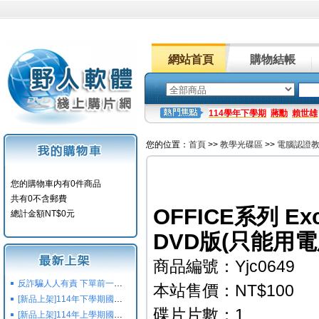
網站首頁
購物結帳
114學年下學期
蔣勳
賴世雄
您的位置：
首頁
>>
教學光碟區
>>
電腦認證
您的購物車内有0件商品
共有0不含郵費
OFFICE系列 E
總計金額NT$0元
DVD版(只能用電
商品編號：Yjc0649
反詐騙人人有責 下單前一定要注意
本站售價：NT$100
[新品上架]114年下學期國小國中高中命題光碟,校用卷,習作
碟片片數：1
[新品上架]114年上學期國小國中高中命題光碟,校用卷,習作