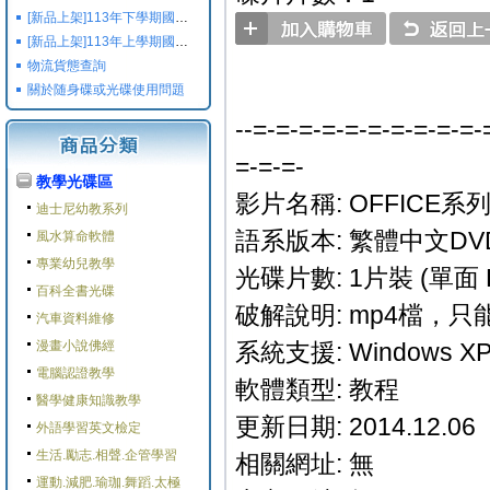
[新品上架]113年下學期國小國中高中命題光碟,校用卷,習作
[新品上架]113年上學期國小國中高中命題光碟,校用卷,習作
物流貨態查詢
關於随身碟或光碟使用問題
--=-=-=-=-=-=-=-=-=-=-
=-=-=-
教學光碟區
影片名稱: OFFICE系列
迪士尼幼教系列
語系版本: 繁體中文DV
風水算命軟體
專業幼兒教學
光碟片數: 1片裝 (單面 
百科全書光碟
破解說明: mp4檔，
汽車資料維修
漫畫小說佛經
系統支援: Windows XP/M
電腦認證教學
軟體類型: 教程
醫學健康知識教學
更新日期: 2014.12.06
外語學習英文檢定
生活.勵志.相聲.企管學習
相關網址: 無
運動.減肥.瑜珈.舞蹈.太極