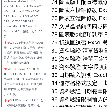
74 圖表版面配置標籤修改 
Professional Plus 2013 VL
x32x64 + Microsoft Office 2010
75 圖表座標軸修改 Exc
VOL + Microsoft Office 2007
SP2 + Microsoft Office2003
76 圖表立體圖修改 Exc
SP3 + OFFICE XP SP3 +
77 文具產品銷售圓形圖 E
Norton Ghost 15.0 + Adobe
Acrobat XI Pro 繁體中文DVD9
78 圖表數列選項調整 Ex
版
79 折線圖練習 Excel 
排行017
103學年上學期 400份
國中 1-3年級 副版校用卷（含金
80 資料驗證 清單資料範圍
安.鼎甲.野馬.漢華.建弘.明霖.高
81 資料驗證 清單固定內容
昇.高昇鑫全版本.全部卷）繁體
中文合輯版(DVD版)
82 資料驗證 文字長度編
排行018
2014年02月 680本
83 日期輸入說明 Excel
TOEFL+IELTS+TOEIC+GMAT+全
民英檢+GRE+任何英文考試 都
84 儲存格格式設定 日期
適用 有聲書+電子書+互動光碟
+訓練軟體 超強完整合輯版
85 資料驗證日期範圍限制 
(DVD9版)
86 資料驗證限制輸入的數
排行021
Windows8.1 AIO 10合
一 標準版+專業版+專業VL版