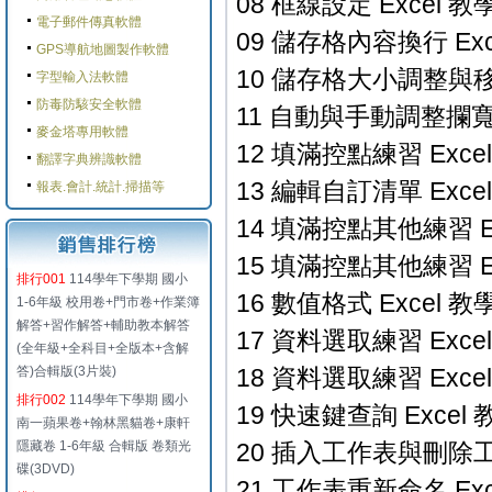
08 框線設定 Excel 教學
電子郵件傳真軟體
09 儲存格內容換行 Exc
GPS導航地圖製作軟體
10 儲存格大小調整與移動
字型輸入法軟體
防毒防駭安全軟體
11 自動與手動調整攔寬與
麥金塔專用軟體
12 填滿控點練習 Excel
翻譯字典辨識軟體
13 編輯自訂清單 Excel
報表.會計.統計.掃描等
14 填滿控點其他練習 Ex
15 填滿控點其他練習 Ex
排行001
114學年下學期 國小
16 數值格式 Excel 教學
1-6年級 校用卷+門市卷+作業簿
解答+習作解答+輔助教本解答
17 資料選取練習 Excel
(全年級+全科目+全版本+含解
答)合輯版(3片裝)
18 資料選取練習 Excel
排行002
114學年下學期 國小
19 快速鍵查詢 Excel 
南一蘋果卷+翰林黑貓卷+康軒
隱藏卷 1-6年級 合輯版 卷類光
20 插入工作表與刪除工作
碟(3DVD)
21 工作表重新命名 Exc