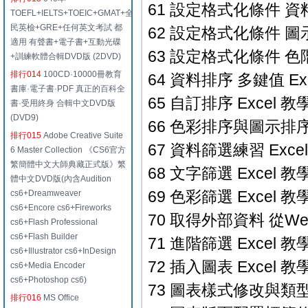
61 設定格式化條件 資料橫
TOEFL+IELTS+TOEIC+GMAT+全
民英檢+GRE+任何英文考試 都
62 設定格式化條件 圖示集
適用 有聲書+電子書+互動光碟
63 設定格式化條件 色階 
+訓練軟體合輯DVD版 (2DVD)
排行014
100CD·10000冊教育
64 資料排序 多鍵值 Exc
書庫·電子書·PDF 真正的百科全
65 自訂排序 Excel 教學
書·受用終身 合輯中文DVD版
(DVD9)
66 色彩排序與圖示排序 E
排行015
Adobe Creative Suite
67 資料篩選練習 Excel
6 Master Collection 《CS6官方
繁簡體中文大師典藏正式版》繁
68 文字篩選 Excel 教學
體中文DVD版(內含Audition
69 色彩篩選 Excel 教學
cs6+Dreamweaver
cs6+Encore cs6+Fireworks
70 取得外部資料 從Web 
cs6+Flash Professional
cs6+Flash Builder
71 進階篩選 Excel 教學
cs6+Illustrator cs6+InDesign
72 插入圖表 Excel 教學
cs6+Media Encoder
cs6+Photoshop cs6)
73 圖表樣式修改與類型修
排行016
MS Office