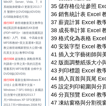
WinXP、Server、Vista、7、8
35 儲存格位址參照 Exc
系統隨身硬碟v3 更新至2013.7
月 繁體中文DVD9版(4DVD9)
36 銷售統計表 Excel 
(USB隨身碟也可用)
37 薪資計算 Excel 教學
排行007
賴世雄數套英文教學合
輯([英語]常春藤賴氏KK音標
38 成長率計算 Excel 
(PDF+MP3)+《賴世雄美國英語
39 格式化為表格 Excel
教程》入門、初級、中高級全套
MP3和教材+英文直通車+英語
40 安裝字型 Excel 教學
教父賴世雄獨家密技大公開+賴
氏英文文法) 教學DVD版
41 插入文字藝術師與美工
排行008
超強整合 蔣勳美學系
42 版面調整紙張大小與邊
列講座+文學之美+美的沉思有
聲書系列 MP3有聲書 合輯中文
43 列印標題 Excel 教學
DVD9版(3DVD9)
44 插入頁首與頁尾 Exc
排行009
最新合集Windows 8
10合1 企業/專業中文版 +
45 設定列印範圍與分頁符
Windows 7 SP1 688合1 多國語
46 分頁預覽 Excel 教學
言(含繁中)(更新到2013.7
月)+Windows XP SP3(更新到
47 凍結窗格與分割視窗 E
2013.7月)+Windows 2008 R2