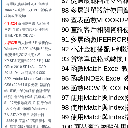
87 從選取範圍建立名稱 E
+專業版(含媒體中心)+企業版
88 多層選單設計使用資料
x86/x64 繁體中文DVD9版(內含
破解教學視頻)
89 查表函數VLOOKUP練
排行024
倪海廈中醫 人紀黃帝
90 查詢客戶相關資料使用
內經 含電子書講義+影音視頻
高清DVD版 (3DVD)
91 多層函數IFERROR與
排行025
野人軟體 5月最新合集
92 小計金額搭配IF判斷空
Windows 7 SP1 x86和x64雙位
元(更新到2012.4月)+Windows
93 貨幣單位格式轉換 Ex
XP SP3(更新到2012.5月)+MS
Office 2010 SP1+AutoCAD
94 函數Match Excel 
2013+Dr.eye 譯典通 9.099
95 函數INDEX Excel 
SP2+Adobe Master Collection
CS6 x32/x64雙位元版+翻譯合
96 函數ROW 與 COLN
輯+正航一號(進銷存.會計.營業
97 使用Match與Inde
帳務)+會聲會影X5+訊連威力百
科+17萬個 驅動程式+防毒合輯
98 使用Match與Inde
+友立合輯+490套 Windows
7.VISTA.XP 專用 軟體合輯
99 使用Match與Inde
+3850個 字型+24萬個 素材+音
100 商品查詢練習使用Index
效+網頁模版+簡報範本+450本