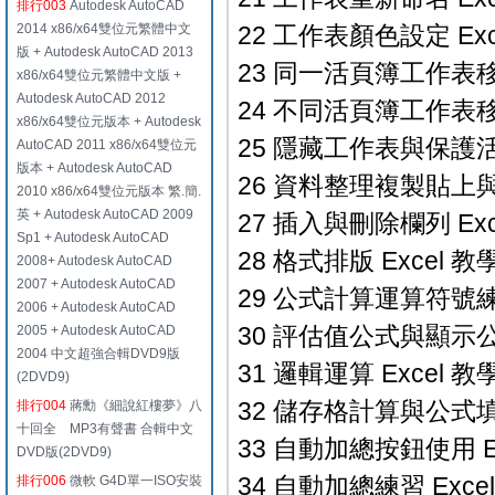
排行003
Autodesk AutoCAD
2014 x86/x64雙位元繁體中文
22 工作表顏色設定 Exc
版 + Autodesk AutoCAD 2013
23 同一活頁簿工作表移動
x86/x64雙位元繁體中文版 +
Autodesk AutoCAD 2012
24 不同活頁簿工作表移動
x86/x64雙位元版本 + Autodesk
25 隱藏工作表與保護活頁
AutoCAD 2011 x86/x64雙位元
版本 + Autodesk AutoCAD
26 資料整理複製貼上與貼
2010 x86/x64雙位元版本 繁.簡.
英 + Autodesk AutoCAD 2009
27 插入與刪除欄列 Exc
Sp1 + Autodesk AutoCAD
28 格式排版 Excel 教學
2008+ Autodesk AutoCAD
2007 + Autodesk AutoCAD
29 公式計算運算符號練習 
2006 + Autodesk AutoCAD
30 評估值公式與顯示公式 
2005 + Autodesk AutoCAD
2004 中文超強合輯DVD9版
31 邏輯運算 Excel 教學
(2DVD9)
32 儲存格計算與公式填滿 
排行004
蔣勳《細說紅樓夢》八
十回全 MP3有聲書 合輯中文
33 自動加總按鈕使用 Ex
DVD版(2DVD9)
34 自動加總練習 Excel
排行006
微軟 G4D單一ISO安裝