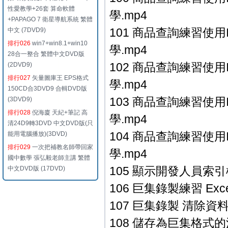
性愛教學+26套 算命軟體
學.mp4
+PAPAGO 7 衛星導航系統 繁體
101 商品查詢練習使用Index
中文 (7DVD9)
排行026
win7+win8.1+win10
學.mp4
28合一整合 繁體中文DVD版
102 商品查詢練習使用Index
(2DVD9)
排行027
矢量圖庫王 EPS格式
學.mp4
150CD合3DVD9 合輯DVD版
103 商品查詢練習使用Index
(3DVD9)
排行028
倪海廈 天紀+筆記 高
學.mp4
清24D9轉3DVD 中文DVD版(只
104 商品查詢練習使用Index
能用電腦播放)(3DVD)
排行029
一次把補教名師帶回家
學.mp4
國中數學 張弘毅老師主講 繁體
105 顯示開發人員索引標籤
中文DVD版 (17DVD)
106 巨集錄製練習 Exce
107 巨集錄製 清除資料 E
108 儲存為巨集格式的活頁