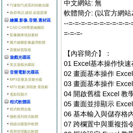
中文網站: 無
巧連智巧虎系列幼教光碟
軟體簡介: (以官方網站
政府考試,補習,命題題庫
繪圖.影像.音樂.素材區
--=-=-=-=-=-=-=-=-=-=-
CAD.CAM專業繪圖區
=-=-=-
影像圖庫視頻素材
圖片繪圖影像處理軟體
音樂材質取樣
【內容簡介】：
遊戲光碟區
01 Excel基本操作快速
英文遊戲光碟區
音樂電影光碟區
02 畫面基本操作 Excel
MP3音樂及音樂光碟
03 畫面基本操作 Excel
MTV.歌劇.演唱會.電視劇
04 開啟舊檔 Excel 教學
電影院縣片
程式軟體區
05 畫面並排顯示 Excel
程式軟體合集
06 基本輸入與儲存格內容
微軟系列程式軟體
07 跨欄置中與重複指令 E
燒錄光碟製作軟體
商用管理勵志軟體