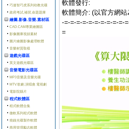
軟體發行:
巧連智巧虎系列幼教光碟
軟體簡介: (以官方網站
政府考試,補習,命題題庫
繪圖.影像.音樂.素材區
-=-=-=-=-=-=-=-=-=-=-=
CAD.CAM專業繪圖區
=
影像圖庫視頻素材
圖片繪圖影像處理軟體
音樂材質取樣
遊戲光碟區
英文遊戲光碟區
音樂電影光碟區
MP3音樂及音樂光碟
MTV.歌劇.演唱會.電視劇
電影院縣片
程式軟體區
程式軟體合集
微軟系列程式軟體
燒錄光碟製作軟體
商用管理勵志軟體