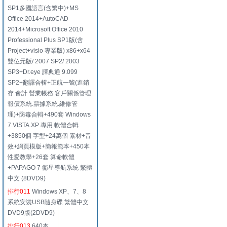
SP1多國語言(含繁中)+MS
Office 2014+AutoCAD
2014+Microsoft Office 2010
Professional Plus SP1版(含
Project+visio 專業版) x86+x64
雙位元版/ 2007 SP2/ 2003
SP3+Dr.eye 譯典通 9.099
SP2+翻譯合輯+正航一號(進銷
存.會計.營業帳務.客戶關係管理.
報價系統.票據系統.維修管
理)+防毒合輯+490套 Windows
7.VISTA.XP 專用 軟體合輯
+3850個 字型+24萬個 素材+音
效+網頁模版+簡報範本+450本
性愛教學+26套 算命軟體
+PAPAGO 7 衛星導航系統 繁體
中文 (8DVD9)
排行011
Windows XP、7、8
系統安裝USB隨身碟 繁體中文
DVD9版(2DVD9)
排行013
640本