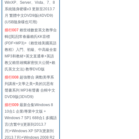
WinXP、Server、Vista、7、8
系統隨身硬碟v3 更新至2013.7
月 繁體中文DVD9版(4DVD9)
(USB隨身碟也可用)
排行007
賴世雄數套英文教學合
輯([英語]常春藤賴氏KK音標
(PDF+MP3)+《賴世雄美國英語
教程》入門、初級、中高級全套
MP3和教材+英文直通車+英語
教父賴世雄獨家密技大公開+賴
氏英文文法) 教學DVD版
排行008
超強整合 蔣勳美學系
列講座+文學之美+美的沉思有
聲書系列 MP3有聲書 合輯中文
DVD9版(3DVD9)
排行009
最新合集Windows 8
10合1 企業/專業中文版 +
Windows 7 SP1 688合1 多國語
言(含繁中)(更新到2013.7
月)+Windows XP SP3(更新到
2013.7月)+Windows 2008 R2