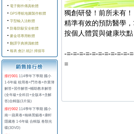
電子郵件傳真軟體
獨創研發！前所未有！
GPS導航地圖製作軟體
字型輸入法軟體
精準有效的預防醫學，
防毒防駭安全軟體
按個人體質與健康坎點
麥金塔專用軟體
翻譯字典辨識軟體
報表.會計.統計.掃描等
-=-=-=-=-=-=-=-=-=-=-=
=
排行001
114學年下學期 國小
1-6年級 校用卷+門市卷+作業簿
解答+習作解答+輔助教本解答
(全年級+全科目+全版本+含解
答)合輯版(3片裝)
排行002
114學年下學期 國小
南一蘋果卷+翰林黑貓卷+康軒
隱藏卷 1-6年級 合輯版 卷類光
碟(3DVD)