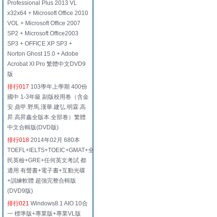
Professional Plus 2013 VL
x32x64 + Microsoft Office 2010
VOL + Microsoft Office 2007
SP2 + Microsoft Office2003
SP3 + OFFICE XP SP3 +
Norton Ghost 15.0 + Adobe
Acrobat XI Pro 繁體中文DVD9
版
排行017
103學年上學期 400份
國中 1-3年級 副版校用卷（含金
安.鼎甲.野馬.漢華.建弘.明霖.高
昇.高昇鑫全版本.全部卷）繁體
中文合輯版(DVD版)
排行018
2014年02月 680本
TOEFL+IELTS+TOEIC+GMAT+全
民英檢+GRE+任何英文考試 都
適用 有聲書+電子書+互動光碟
+訓練軟體 超強完整合輯版
(DVD9版)
排行021
Windows8.1 AIO 10合
一 標準版+專業版+專業VL版