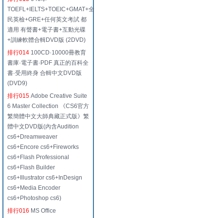
TOEFL+IELTS+TOEIC+GMAT+全
民英檢+GRE+任何英文考試 都
適用 有聲書+電子書+互動光碟
+訓練軟體合輯DVD版 (2DVD)
排行014
100CD·10000冊教育
書庫·電子書·PDF 真正的百科全
書·受用終身 合輯中文DVD版
(DVD9)
排行015
Adobe Creative Suite
6 Master Collection 《CS6官方
繁簡體中文大師典藏正式版》繁
體中文DVD版(內含Audition
cs6+Dreamweaver
cs6+Encore cs6+Fireworks
cs6+Flash Professional
cs6+Flash Builder
cs6+Illustrator cs6+InDesign
cs6+Media Encoder
cs6+Photoshop cs6)
排行016
MS Office