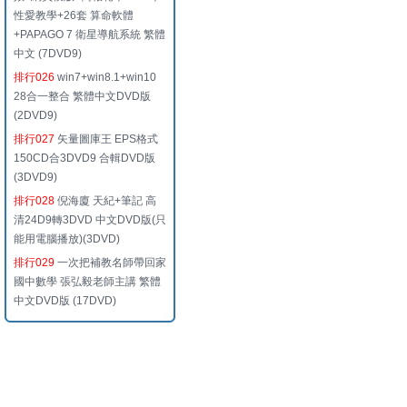
性愛教學+26套 算命軟體
+PAPAGO 7 衛星導航系統 繁體
中文 (7DVD9)
排行026
win7+win8.1+win10
28合一整合 繁體中文DVD版
(2DVD9)
排行027
矢量圖庫王 EPS格式
150CD合3DVD9 合輯DVD版
(3DVD9)
排行028
倪海廈 天紀+筆記 高
清24D9轉3DVD 中文DVD版(只
能用電腦播放)(3DVD)
排行029
一次把補教名師帶回家
國中數學 張弘毅老師主講 繁體
中文DVD版 (17DVD)