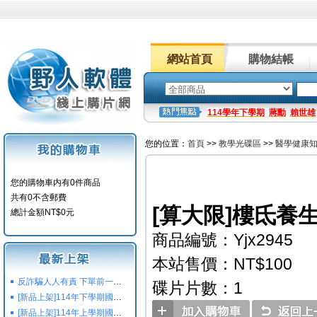
網站首頁
購物結帳
114學年下學期
蔣勳
賴世雄
您的位置：
首頁
>>
教學光碟區
>>
醫學健康
您的購物車内有0件商品
共有0不含郵費
[算大限]樓氐養生
總計金額NT$0元
商品編號：Yjx2945
本站售價：NT$100
反詐騙人人有責 下單前一定要注意
碟片片數：1
[新品上架]114年下學期國小國中高中命題光碟,校用卷,習作
[新品上架]114年上學期國小國中高中命題光碟,校用卷,習作