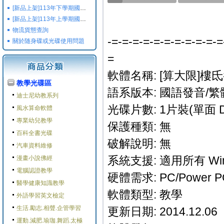
[新品上架]113年下學期國小國中高中命題光碟,校用卷,習作
[新品上架]113年上學期國小國中高中命題光碟,校用卷,習作
物流貨態查詢
-=-=-=-=-=-=-=-=-=-=-=
關於随身碟或光碟使用問題
=
軟體名稱: [算大限]樓
教學光碟區
語系版本: 國語發音/繁
迪士尼幼教系列
光碟片數: 1片裝(單面 D
風水算命軟體
專業幼兒教學
保護種類: 無
百科全書光碟
破解說明: 無
汽車資料維修
系統支援: 適用所有 Win
漫畫小說佛經
電腦認證教學
硬體需求: PC/Power 
醫學健康知識教學
軟體類型: 教學
外語學習英文檢定
生活.勵志.相聲.企管學習
更新日期: 2014.12.06
運動.減肥.瑜珈.舞蹈.太極