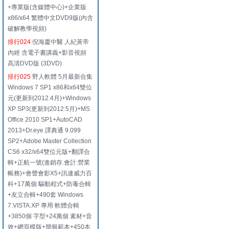
+專業版(含媒體中心)+企業版
x86/x64 繁體中文DVD9版(內含
破解教學視頻)
排行024
倪海廈中醫 人紀黃帝
內經 含電子書講義+影音視頻
高清DVD版 (3DVD)
排行025
野人軟體 5月最新合集
Windows 7 SP1 x86和x64雙位
元(更新到2012.4月)+Windows
XP SP3(更新到2012.5月)+MS
Office 2010 SP1+AutoCAD
2013+Dr.eye 譯典通 9.099
SP2+Adobe Master Collection
CS6 x32/x64雙位元版+翻譯合
輯+正航一號(進銷存.會計.營業
帳務)+會聲會影X5+訊連威力百
科+17萬個 驅動程式+防毒合輯
+友立合輯+490套 Windows
7.VISTA.XP 專用 軟體合輯
+3850個 字型+24萬個 素材+音
效+網頁模版+簡報範本+450本