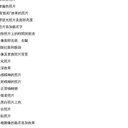
調整偏色照片
成“點彩”效果的照片
處理逆光照片及面部亮度
為照片添加藝朮字
 清除照片上的時間與斑漬
 人像面部去斑、去皺
 消除紅眼和眼袋
 摳像及更換照片背景
銳化照片
景深效果
 動感模糊的照片
 放射模糊的照片
 修正景物畸變
修復老照片
 給黑白照片上色
拼合照片
拼貼照片
 多種圖像的藝朮迭加效果