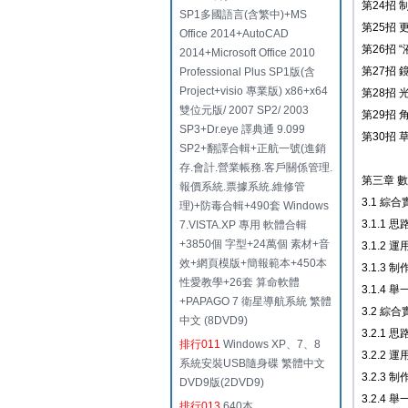
第24招
SP1多國語言(含繁中)+MS
第25招
Office 2014+AutoCAD
第26招 
2014+Microsoft Office 2010
第27招
Professional Plus SP1版(含
Project+visio 專業版) x86+x64
第28招
雙位元版/ 2007 SP2/ 2003
第29招
SP3+Dr.eye 譯典通 9.099
第30招
SP2+翻譯合輯+正航一號(進銷
存.會計.營業帳務.客戶關係管理.
第三章 
報價系統.票據系統.維修管
3.1 綜
理)+防毒合輯+490套 Windows
3.1.1 思
7.VISTA.XP 專用 軟體合輯
+3850個 字型+24萬個 素材+音
3.1.2 
效+網頁模版+簡報範本+450本
3.1.3 
性愛教學+26套 算命軟體
3.1.4 
+PAPAGO 7 衛星導航系統 繁體
3.2 綜
中文 (8DVD9)
3.2.1 思
排行011
Windows XP、7、8
3.2.2 
系統安裝USB隨身碟 繁體中文
3.2.3 
DVD9版(2DVD9)
3.2.4 
排行013
640本