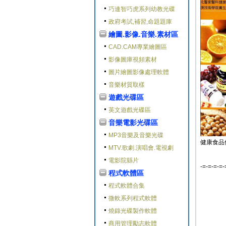
巧連智巧虎系列幼教光碟
政府考試,補習,命題題庫
繪圖.影像.音樂.素材區
CAD.CAM專業繪圖區
影像圖庫視頻素材
圖片繪圖影像處理軟體
音樂材質取樣
遊戲光碟區
英文遊戲光碟區
音樂電影光碟區
MP3音樂及音樂光碟
健康食品
MTV.歌劇.演唱會.電視劇
電影院縣片
-=-=-=-=-
程式軟體區
程式軟體合集
微軟系列程式軟體
燒錄光碟製作軟體
商用管理勵志軟體