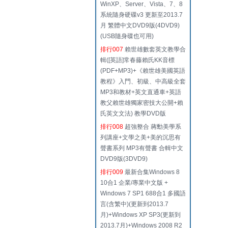
WinXP、Server、Vista、7、8
系統隨身硬碟v3 更新至2013.7
月 繁體中文DVD9版(4DVD9)
(USB隨身碟也可用)
排行007
賴世雄數套英文教學合
輯([英語]常春藤賴氏KK音標
(PDF+MP3)+《賴世雄美國英語
教程》入門、初級、中高級全套
MP3和教材+英文直通車+英語
教父賴世雄獨家密技大公開+賴
氏英文文法) 教學DVD版
排行008
超強整合 蔣勳美學系
列講座+文學之美+美的沉思有
聲書系列 MP3有聲書 合輯中文
DVD9版(3DVD9)
排行009
最新合集Windows 8
10合1 企業/專業中文版 +
Windows 7 SP1 688合1 多國語
言(含繁中)(更新到2013.7
月)+Windows XP SP3(更新到
2013.7月)+Windows 2008 R2