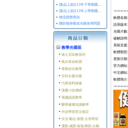
[新品上架]113年下學期國小國中高中命題光碟,校用卷,習作
[新品上架]113年上學期國小國中高中命題光碟,校用卷,習作
-=-=-=-=-
物流貨態查詢
軟體名稱
關於随身碟或光碟使用問題
語系版本
光碟片數:
破解說明:
系統支援: W
教學光碟區
軟體類型:
迪士尼幼教系列
更新日期: 2
風水算命軟體
官方網站:
專業幼兒教學
中文網站:
百科全書光碟
軟體簡介:
汽車資料維修
-=-=-=-=-
漫畫小說佛經
電腦認證教學
醫學健康知識教學
外語學習英文檢定
生活.勵志.相聲.企管學習
運動.減肥.瑜珈.舞蹈.太極