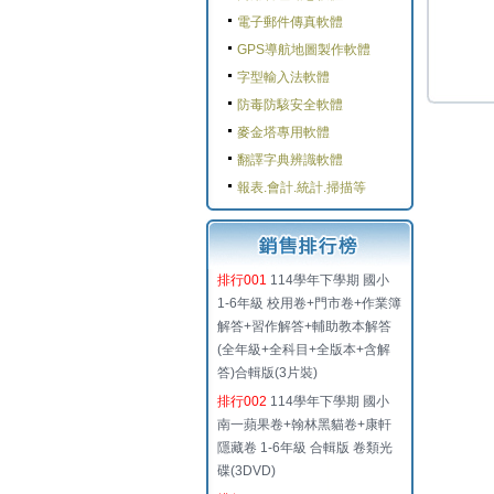
電子郵件傳真軟體
GPS導航地圖製作軟體
字型輸入法軟體
防毒防駭安全軟體
麥金塔專用軟體
翻譯字典辨識軟體
報表.會計.統計.掃描等
排行001
114學年下學期 國小
1-6年級 校用卷+門市卷+作業簿
解答+習作解答+輔助教本解答
(全年級+全科目+全版本+含解
答)合輯版(3片裝)
排行002
114學年下學期 國小
南一蘋果卷+翰林黑貓卷+康軒
隱藏卷 1-6年級 合輯版 卷類光
碟(3DVD)