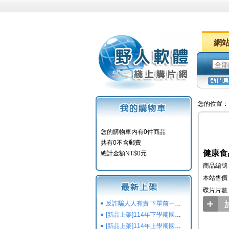
網
您的位置：
您的購物車内有0件商品
共有0不含郵費
健康食
總計金額NT$0元
商品編號：
本站售價：
碟片片數
反詐騙人人有責 下單前一定要注意
[新品上架]114年下學期國小國中高中命題光碟,校用卷,習作
[新品上架]114年上學期國小國中高中命題光碟,校用卷,習作