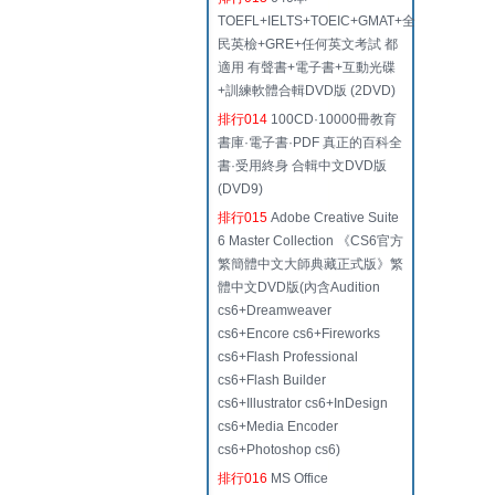
TOEFL+IELTS+TOEIC+GMAT+全
民英檢+GRE+任何英文考試 都
適用 有聲書+電子書+互動光碟
+訓練軟體合輯DVD版 (2DVD)
排行014
100CD·10000冊教育
書庫·電子書·PDF 真正的百科全
書·受用終身 合輯中文DVD版
(DVD9)
排行015
Adobe Creative Suite
6 Master Collection 《CS6官方
繁簡體中文大師典藏正式版》繁
體中文DVD版(內含Audition
cs6+Dreamweaver
cs6+Encore cs6+Fireworks
cs6+Flash Professional
cs6+Flash Builder
cs6+Illustrator cs6+InDesign
cs6+Media Encoder
cs6+Photoshop cs6)
排行016
MS Office