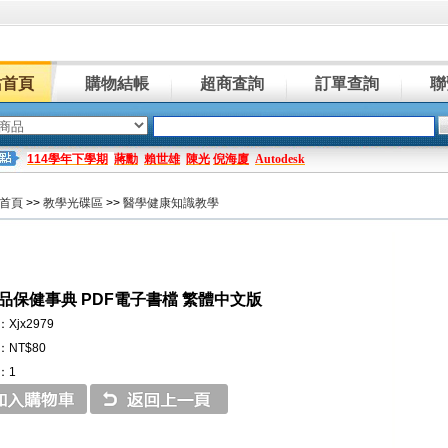
站首頁
購物結帳
超商査詢
訂單查詢
聯
114學年下學期
蔣勳
賴世雄
陳光
倪海廈
Autodesk
首頁
>>
教學光碟區
>>
醫學健康知識教學
品保健事典 PDF電子書檔 繁體中文版
Xjx2979
NT$80
：1