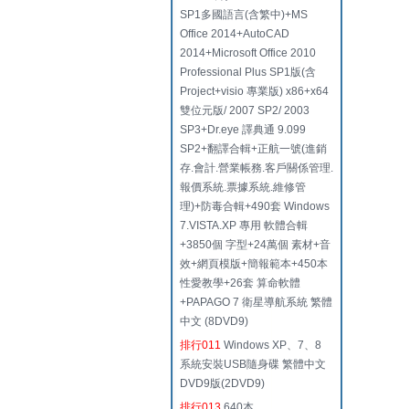
SP1多國語言(含繁中)+MS
Office 2014+AutoCAD
2014+Microsoft Office 2010
Professional Plus SP1版(含
Project+visio 專業版) x86+x64
雙位元版/ 2007 SP2/ 2003
SP3+Dr.eye 譯典通 9.099
SP2+翻譯合輯+正航一號(進銷
存.會計.營業帳務.客戶關係管理.
報價系統.票據系統.維修管
理)+防毒合輯+490套 Windows
7.VISTA.XP 專用 軟體合輯
+3850個 字型+24萬個 素材+音
效+網頁模版+簡報範本+450本
性愛教學+26套 算命軟體
+PAPAGO 7 衛星導航系統 繁體
中文 (8DVD9)
排行011
Windows XP、7、8
系統安裝USB隨身碟 繁體中文
DVD9版(2DVD9)
排行013
640本