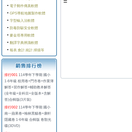
=
電子郵件傳真軟體
GPS導航地圖製作軟體
字型輸入法軟體
防毒防駭安全軟體
麥金塔專用軟體
翻譯字典辨識軟體
報表.會計.統計.掃描等
排行001
114學年下學期 國小
1-6年級 校用卷+門市卷+作業簿
解答+習作解答+輔助教本解答
(全年級+全科目+全版本+含解
答)合輯版(3片裝)
排行002
114學年下學期 國小
南一蘋果卷+翰林黑貓卷+康軒
隱藏卷 1-6年級 合輯版 卷類光
碟(3DVD)