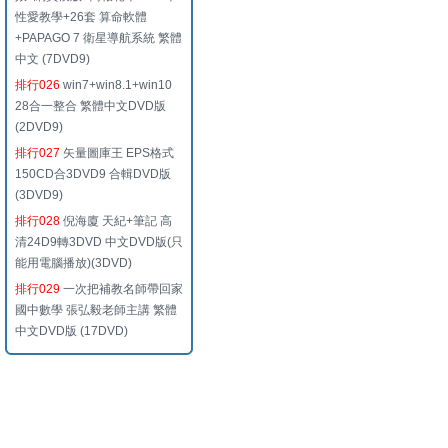
性愛教學+26套 算命軟體
+PAPAGO 7 衛星導航系統 繁體
中文 (7DVD9)
排行026
win7+win8.1+win10
28合一整合 繁體中文DVD版
(2DVD9)
排行027
矢量圖庫王 EPS格式
150CD合3DVD9 合輯DVD版
(3DVD9)
排行028
倪海廈 天紀+筆記 高
清24D9轉3DVD 中文DVD版(只
能用電腦播放)(3DVD)
排行029
一次把補教名師帶回家
國中數學 張弘毅老師主講 繁體
中文DVD版 (17DVD)