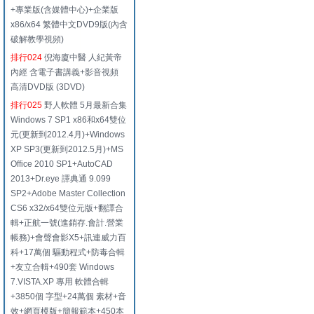
+專業版(含媒體中心)+企業版
x86/x64 繁體中文DVD9版(內含
破解教學視頻)
排行024
倪海廈中醫 人紀黃帝
內經 含電子書講義+影音視頻
高清DVD版 (3DVD)
排行025
野人軟體 5月最新合集
Windows 7 SP1 x86和x64雙位
元(更新到2012.4月)+Windows
XP SP3(更新到2012.5月)+MS
Office 2010 SP1+AutoCAD
2013+Dr.eye 譯典通 9.099
SP2+Adobe Master Collection
CS6 x32/x64雙位元版+翻譯合
輯+正航一號(進銷存.會計.營業
帳務)+會聲會影X5+訊連威力百
科+17萬個 驅動程式+防毒合輯
+友立合輯+490套 Windows
7.VISTA.XP 專用 軟體合輯
+3850個 字型+24萬個 素材+音
效+網頁模版+簡報範本+450本