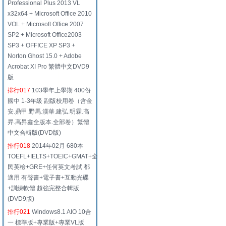
Professional Plus 2013 VL
x32x64 + Microsoft Office 2010
VOL + Microsoft Office 2007
SP2 + Microsoft Office2003
SP3 + OFFICE XP SP3 +
Norton Ghost 15.0 + Adobe
Acrobat XI Pro 繁體中文DVD9
版
排行017
103學年上學期 400份
國中 1-3年級 副版校用卷（含金
安.鼎甲.野馬.漢華.建弘.明霖.高
昇.高昇鑫全版本.全部卷）繁體
中文合輯版(DVD版)
排行018
2014年02月 680本
TOEFL+IELTS+TOEIC+GMAT+全
民英檢+GRE+任何英文考試 都
適用 有聲書+電子書+互動光碟
+訓練軟體 超強完整合輯版
(DVD9版)
排行021
Windows8.1 AIO 10合
一 標準版+專業版+專業VL版