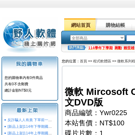
網站首頁
購物結帳
114學年下學期
蔣勳
賴世雄
您的位置：
首頁
>>
程式軟體區
>>
微軟系列
您的購物車内有0件商品
共有0不含郵費
微軟 Mircosoft 
總計金額NT$0元
文DVD版
商品編號：Ywr0225
反詐騙人人有責 下單前一定要注意
本站售價：NT$100
[新品上架]114年下學期國小國中高中命題光碟,校用卷,習作
碟片片數：1
[新品上架]114年上學期國小國中高中命題光碟,校用卷,習作