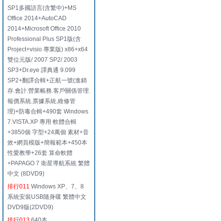
SP1多國語言(含繁中)+MS
Office 2014+AutoCAD
2014+Microsoft Office 2010
Professional Plus SP1版(含
Project+visio 專業版) x86+x64
雙位元版/ 2007 SP2/ 2003
SP3+Dr.eye 譯典通 9.099
SP2+翻譯合輯+正航一號(進銷
存.會計.營業帳務.客戶關係管理.
報價系統.票據系統.維修管
理)+防毒合輯+490套 Windows
7.VISTA.XP 專用 軟體合輯
+3850個 字型+24萬個 素材+音
效+網頁模版+簡報範本+450本
性愛教學+26套 算命軟體
+PAPAGO 7 衛星導航系統 繁體
中文 (8DVD9)
排行011
Windows XP、7、8
系統安裝USB隨身碟 繁體中文
DVD9版(2DVD9)
排行013
640本