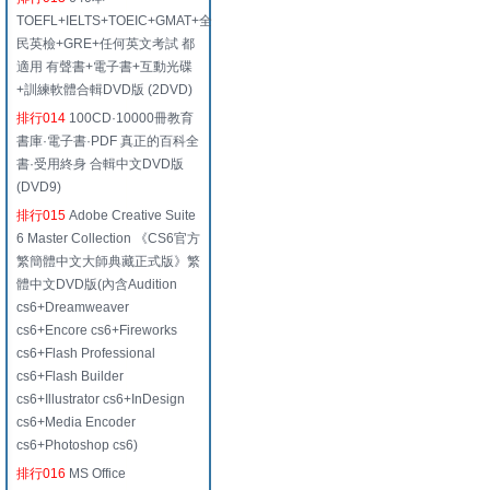
TOEFL+IELTS+TOEIC+GMAT+全
民英檢+GRE+任何英文考試 都
適用 有聲書+電子書+互動光碟
+訓練軟體合輯DVD版 (2DVD)
排行014
100CD·10000冊教育
書庫·電子書·PDF 真正的百科全
書·受用終身 合輯中文DVD版
(DVD9)
排行015
Adobe Creative Suite
6 Master Collection 《CS6官方
繁簡體中文大師典藏正式版》繁
體中文DVD版(內含Audition
cs6+Dreamweaver
cs6+Encore cs6+Fireworks
cs6+Flash Professional
cs6+Flash Builder
cs6+Illustrator cs6+InDesign
cs6+Media Encoder
cs6+Photoshop cs6)
排行016
MS Office