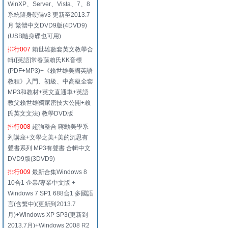
WinXP、Server、Vista、7、8
系統隨身硬碟v3 更新至2013.7
月 繁體中文DVD9版(4DVD9)
(USB隨身碟也可用)
排行007
賴世雄數套英文教學合
輯([英語]常春藤賴氏KK音標
(PDF+MP3)+《賴世雄美國英語
教程》入門、初級、中高級全套
MP3和教材+英文直通車+英語
教父賴世雄獨家密技大公開+賴
氏英文文法) 教學DVD版
排行008
超強整合 蔣勳美學系
列講座+文學之美+美的沉思有
聲書系列 MP3有聲書 合輯中文
DVD9版(3DVD9)
排行009
最新合集Windows 8
10合1 企業/專業中文版 +
Windows 7 SP1 688合1 多國語
言(含繁中)(更新到2013.7
月)+Windows XP SP3(更新到
2013.7月)+Windows 2008 R2