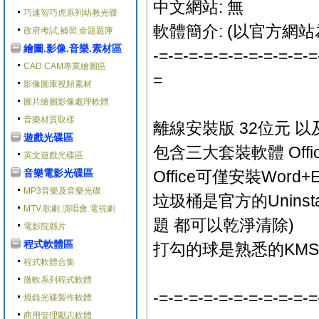
中文網站: 無
巧連智巧虎系列幼教光碟
軟體簡介: (以官方網站
政府考試,補習,命題題庫
繪圖.影像.音樂.素材區
-=-=-=-=-=-=-=-=-=-=-=
CAD.CAM專業繪圖區
=
影像圖庫視頻素材
圖片繪圖影像處理軟體
音樂材質取樣
離線安裝版 32位元 以
遊戲光碟區
包含三大套裝軟體 Office P
英文遊戲光碟區
音樂電影光碟區
Office可僅安裝Word+Ex
MP3音樂及音樂光碟
垃圾桶是官方的Unins
MTV.歌劇.演唱會.電視劇
題 都可以乾淨清除)
電影院縣片
程式軟體區
打勾的球是熟悉的KMS
程式軟體合集
微軟系列程式軟體
-=-=-=-=-=-=-=-=-=-=-=
燒錄光碟製作軟體
商用管理勵志軟體