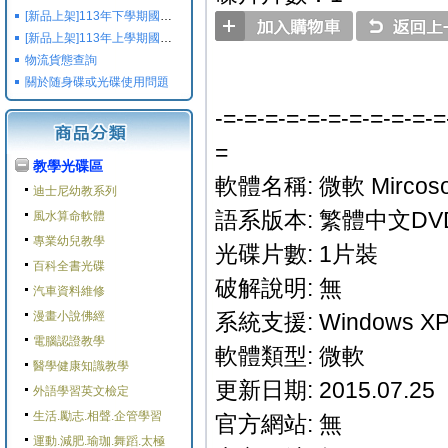
[新品上架]113年下學期國小國中高中命題光碟,校用卷,習作
[新品上架]113年上學期國小國中高中命題光碟,校用卷,習作
物流貨態查詢
關於随身碟或光碟使用問題
-=-=-=-=-=-=-=-=-=-=-=
=
教學光碟區
軟體名稱: 微軟 Mircosoft 
迪士尼幼教系列
語系版本: 繁體中文DV
風水算命軟體
專業幼兒教學
光碟片數: 1片裝
百科全書光碟
破解說明: 無
汽車資料維修
漫畫小說佛經
系統支援: Windows XP/V
電腦認證教學
軟體類型: 微軟
醫學健康知識教學
更新日期: 2015.07.25
外語學習英文檢定
生活.勵志.相聲.企管學習
官方網站: 無
運動.減肥.瑜珈.舞蹈.太極