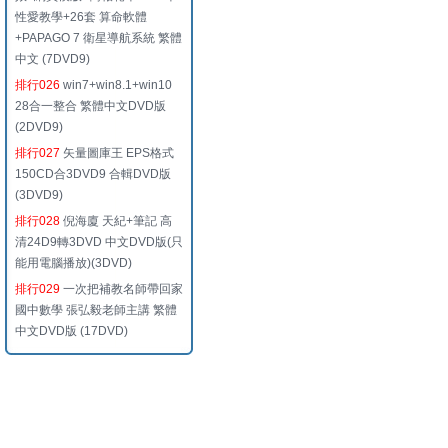
性愛教學+26套 算命軟體
+PAPAGO 7 衛星導航系統 繁體
中文 (7DVD9)
排行026
win7+win8.1+win10
28合一整合 繁體中文DVD版
(2DVD9)
排行027
矢量圖庫王 EPS格式
150CD合3DVD9 合輯DVD版
(3DVD9)
排行028
倪海廈 天紀+筆記 高
清24D9轉3DVD 中文DVD版(只
能用電腦播放)(3DVD)
排行029
一次把補教名師帶回家
國中數學 張弘毅老師主講 繁體
中文DVD版 (17DVD)