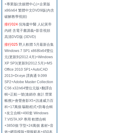
+專業版(含媒體中心)+企業版
x86/x64 繁體中文DVD9版(內含
破解教學視頻)
排行024
倪海廈中醫 人紀黃帝
內經 含電子書講義+影音視頻
高清DVD版 (3DVD)
排行025
野人軟體 5月最新合集
Windows 7 SP1 x86和x64雙位
元(更新到2012.4月)+Windows
XP SP3(更新到2012.5月)+MS
Office 2010 SP1+AutoCAD
2013+Dr.eye 譯典通 9.099
SP2+Adobe Master Collection
CS6 x32/x64雙位元版+翻譯合
輯+正航一號(進銷存.會計.營業
帳務)+會聲會影X5+訊連威力百
科+17萬個 驅動程式+防毒合輯
+友立合輯+490套 Windows
7.VISTA.XP 專用 軟體合輯
+3850個 字型+24萬個 素材+音
效+網頁模版+簡報範本+450本