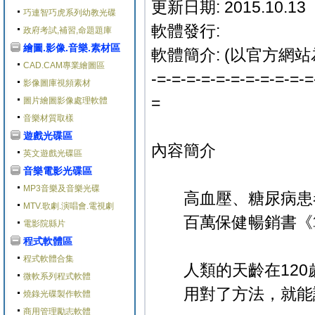
更新日期: 2015.10.13
巧連智巧虎系列幼教光碟
軟體發行:
政府考試,補習,命題題庫
繪圖.影像.音樂.素材區
軟體簡介: (以官方網站
CAD.CAM專業繪圖區
-=-=-=-=-=-=-=-=-=-=-=
影像圖庫視頻素材
=
圖片繪圖影像處理軟體
音樂材質取樣
遊戲光碟區
內容簡介
英文遊戲光碟區
音樂電影光碟區
MP3音樂及音樂光碟
高血壓、糖尿病患者
MTV.歌劇.演唱會.電視劇
百萬保健暢銷書《算
電影院縣片
程式軟體區
程式軟體合集
人類的天齡在120
微軟系列程式軟體
用對了方法，就能讓
燒錄光碟製作軟體
商用管理勵志軟體