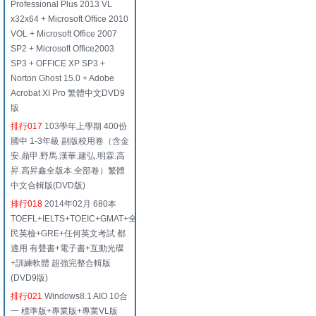
Professional Plus 2013 VL
x32x64 + Microsoft Office 2010
VOL + Microsoft Office 2007
SP2 + Microsoft Office2003
SP3 + OFFICE XP SP3 +
Norton Ghost 15.0 + Adobe
Acrobat XI Pro 繁體中文DVD9
版
排行017
103學年上學期 400份
國中 1-3年級 副版校用卷（含金
安.鼎甲.野馬.漢華.建弘.明霖.高
昇.高昇鑫全版本.全部卷）繁體
中文合輯版(DVD版)
排行018
2014年02月 680本
TOEFL+IELTS+TOEIC+GMAT+全
民英檢+GRE+任何英文考試 都
適用 有聲書+電子書+互動光碟
+訓練軟體 超強完整合輯版
(DVD9版)
排行021
Windows8.1 AIO 10合
一 標準版+專業版+專業VL版