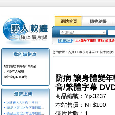
網站首頁
購物結帳
114學年下學期
蔣勳
賴世雄
您的位置：
首頁
>>
教學光碟區
>>
醫學健康
您的購物車内有0件商品
共有0不含郵費
防病 讓身體變年
總計金額NT$0元
音/繁體字幕 DV
商品編號：Yjx3237
反詐騙人人有責 下單前一定要注意
本站售價：NT$100
[新品上架]114年下學期國小國中高中命題光碟,校用卷,習作
碟片片數：1
[新品上架]114年上學期國小國中高中命題光碟,校用卷,習作