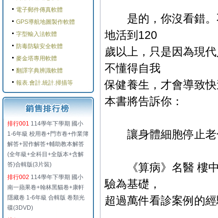
電子郵件傳真軟體
是的，你沒看錯。不
GPS導航地圖製作軟體
地活到120
字型輸入法軟體
防毒防駭安全軟體
歲以上，只是因為現代
麥金塔專用軟體
不懂得自我
翻譯字典辨識軟體
保健養生，才會導致快
報表.會計.統計.掃描等
本書將告訴你：
排行001
114學年下學期 國小
讓身體細胞停止老化
1-6年級 校用卷+門市卷+作業簿
解答+習作解答+輔助教本解答
(全年級+全科目+全版本+含解
答)合輯版(3片裝)
《算病》名醫 樓中
排行002
114學年下學期 國小
驗為基礎，
南一蘋果卷+翰林黑貓卷+康軒
隱藏卷 1-6年級 合輯版 卷類光
超過萬件看診案例的經
碟(3DVD)