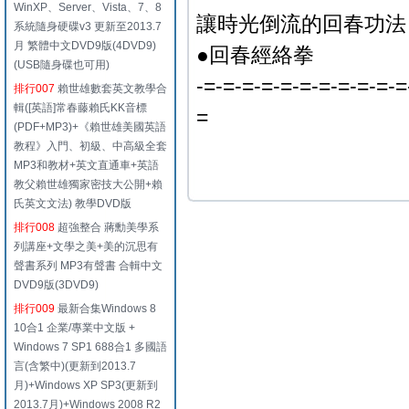
WinXP、Server、Vista、7、8
讓時光倒流的回春功法
系統隨身硬碟v3 更新至2013.7
月 繁體中文DVD9版(4DVD9)
●回春經絡拳
(USB隨身碟也可用)
-=-=-=-=-=-=-=-=-=-=-=
排行007
賴世雄數套英文教學合
輯([英語]常春藤賴氏KK音標
=
(PDF+MP3)+《賴世雄美國英語
教程》入門、初級、中高級全套
MP3和教材+英文直通車+英語
教父賴世雄獨家密技大公開+賴
氏英文文法) 教學DVD版
排行008
超強整合 蔣勳美學系
列講座+文學之美+美的沉思有
聲書系列 MP3有聲書 合輯中文
DVD9版(3DVD9)
排行009
最新合集Windows 8
10合1 企業/專業中文版 +
Windows 7 SP1 688合1 多國語
言(含繁中)(更新到2013.7
月)+Windows XP SP3(更新到
2013.7月)+Windows 2008 R2