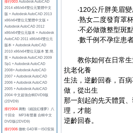
排行003
Autodesk AutoCAD
2014 x86/x64雙位元繁體中文
‧120公斤胖美眉變
版 + Autodesk AutoCAD 2013
‧熟女二度發育罩杯
x86/x64雙位元繁體中文版 +
Autodesk AutoCAD 2012
‧不必做微整型斑點
x86/x64雙位元版本 + Autodesk
‧數千例不孕症患者
AutoCAD 2011 x86/x64雙位元
版本 + Autodesk AutoCAD
2010 x86/x64雙位元版本 繁.簡.
英 + Autodesk AutoCAD 2009
教你如何在日常生活
Sp1 + Autodesk AutoCAD
抗老化養
2008+ Autodesk AutoCAD
2007 + Autodesk AutoCAD
生法，逆齡回春，百病
2006 + Autodesk AutoCAD
做，從出生
2005 + Autodesk AutoCAD
2004 中文超強合輯DVD9版
那一刻起的先天體質、
(2DVD9)
理，才能
排行004
蔣勳《細說紅樓夢》八
十回全 MP3有聲書 合輯中文
逆齡回春。
DVD版(2DVD9)
排行006
微軟 G4D單一ISO安裝