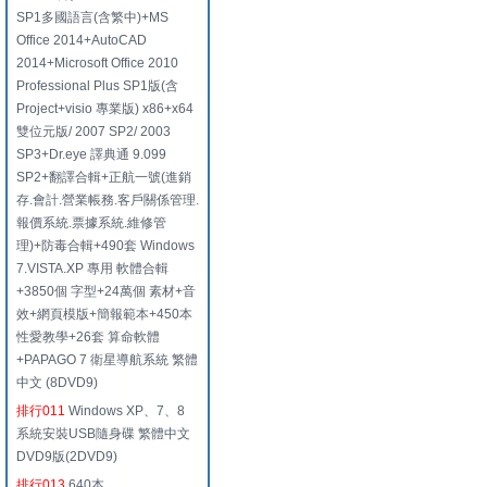
SP1多國語言(含繁中)+MS
Office 2014+AutoCAD
2014+Microsoft Office 2010
Professional Plus SP1版(含
Project+visio 專業版) x86+x64
雙位元版/ 2007 SP2/ 2003
SP3+Dr.eye 譯典通 9.099
SP2+翻譯合輯+正航一號(進銷
存.會計.營業帳務.客戶關係管理.
報價系統.票據系統.維修管
理)+防毒合輯+490套 Windows
7.VISTA.XP 專用 軟體合輯
+3850個 字型+24萬個 素材+音
效+網頁模版+簡報範本+450本
性愛教學+26套 算命軟體
+PAPAGO 7 衛星導航系統 繁體
中文 (8DVD9)
排行011
Windows XP、7、8
系統安裝USB隨身碟 繁體中文
DVD9版(2DVD9)
排行013
640本