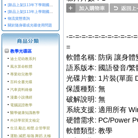
[新品上架]113年下學期國小國中高中命題光碟,校用卷,習作
[新品上架]113年上學期國小國中高中命題光碟,校用卷,習作
物流貨態查詢
關於随身碟或光碟使用問題
-=-=-=-=-=-=-=-=-=-=-=
=
教學光碟區
軟體名稱: 防病 讓身
迪士尼幼教系列
語系版本: 國語發音/繁
風水算命軟體
專業幼兒教學
光碟片數: 1片裝(單面 D
百科全書光碟
保護種類: 無
汽車資料維修
漫畫小說佛經
破解說明: 無
電腦認證教學
系統支援: 適用所有 Win
醫學健康知識教學
硬體需求: PC/Power 
外語學習英文檢定
生活.勵志.相聲.企管學習
軟體類型: 教學
運動.減肥.瑜珈.舞蹈.太極