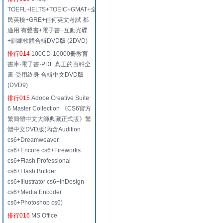
TOEFL+IELTS+TOEIC+GMAT+全
民英檢+GRE+任何英文考試 都
適用 有聲書+電子書+互動光碟
+訓練軟體合輯DVD版 (2DVD)
排行014
100CD·10000冊教育
書庫·電子書·PDF 真正的百科全
書·受用終身 合輯中文DVD版
(DVD9)
排行015
Adobe Creative Suite
6 Master Collection 《CS6官方
繁簡體中文大師典藏正式版》繁
體中文DVD版(內含Audition
cs6+Dreamweaver
cs6+Encore cs6+Fireworks
cs6+Flash Professional
cs6+Flash Builder
cs6+Illustrator cs6+InDesign
cs6+Media Encoder
cs6+Photoshop cs6)
排行016
MS Office