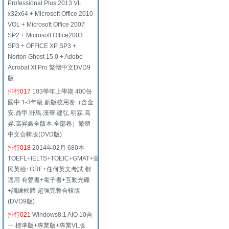
Professional Plus 2013 VL
x32x64 + Microsoft Office 2010
VOL + Microsoft Office 2007
SP2 + Microsoft Office2003
SP3 + OFFICE XP SP3 +
Norton Ghost 15.0 + Adobe
Acrobat XI Pro 繁體中文DVD9
版
排行017
103學年上學期 400份
國中 1-3年級 副版校用卷（含金
安.鼎甲.野馬.漢華.建弘.明霖.高
昇.高昇鑫全版本.全部卷）繁體
中文合輯版(DVD版)
排行018
2014年02月 680本
TOEFL+IELTS+TOEIC+GMAT+全
民英檢+GRE+任何英文考試 都
適用 有聲書+電子書+互動光碟
+訓練軟體 超強完整合輯版
(DVD9版)
排行021
Windows8.1 AIO 10合
一 標準版+專業版+專業VL版