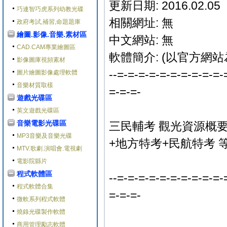
更新日期: 2016.02.05
巧連智巧虎系列幼教光碟
相關網址: 無
政府考試,補習,命題題庫
繪圖.影像.音樂.素材區
中文網站: 無
CAD.CAM專業繪圖區
軟體簡介: (以官方網站
影像圖庫視頻素材
--=-=-=-=-=-=-=-=-=-=-
圖片繪圖影像處理軟體
音樂材質取樣
=-=-=-
遊戲光碟區
英文遊戲光碟區
音樂電影光碟區
三民輔考 觀光資源概要(
MP3音樂及音樂光碟
+地方特考+民航特考 等
MTV.歌劇.演唱會.電視劇
電影院縣片
程式軟體區
--=-=-=-=-=-=-=-=-=-=-
程式軟體合集
=-=-=-
微軟系列程式軟體
燒錄光碟製作軟體
商用管理勵志軟體