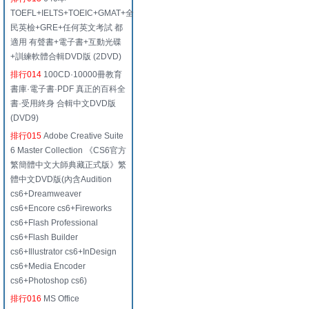
TOEFL+IELTS+TOEIC+GMAT+全
民英檢+GRE+任何英文考試 都
適用 有聲書+電子書+互動光碟
+訓練軟體合輯DVD版 (2DVD)
排行014
100CD·10000冊教育
書庫·電子書·PDF 真正的百科全
書·受用終身 合輯中文DVD版
(DVD9)
排行015
Adobe Creative Suite
6 Master Collection 《CS6官方
繁簡體中文大師典藏正式版》繁
體中文DVD版(內含Audition
cs6+Dreamweaver
cs6+Encore cs6+Fireworks
cs6+Flash Professional
cs6+Flash Builder
cs6+Illustrator cs6+InDesign
cs6+Media Encoder
cs6+Photoshop cs6)
排行016
MS Office