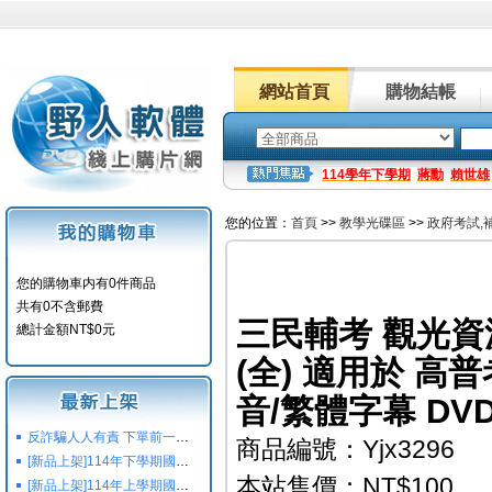
網站首頁
購物結帳
114學年下學期
蔣勳
賴世雄
您的位置：
首頁
>>
教學光碟區
>>
政府考試,
您的購物車内有0件商品
共有0不含郵費
三民輔考 觀光資源
總計金額NT$0元
(全) 適用於 高
音/繁體字幕 DV
反詐騙人人有責 下單前一定要注意
商品編號：Yjx3296
[新品上架]114年下學期國小國中高中命題光碟,校用卷,習作
本站售價：NT$100
[新品上架]114年上學期國小國中高中命題光碟,校用卷,習作