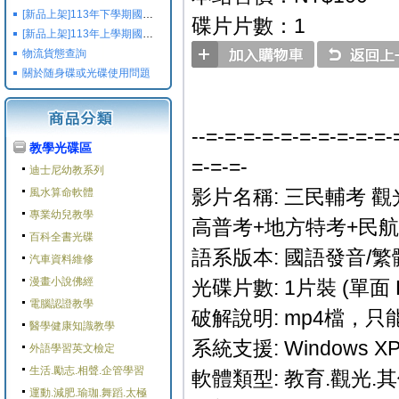
[新品上架]113年下學期國小國中高中命題光碟,校用卷,習作
碟片片數：1
[新品上架]113年上學期國小國中高中命題光碟,校用卷,習作
物流貨態查詢
關於随身碟或光碟使用問題
--=-=-=-=-=-=-=-=-=-=-
教學光碟區
=-=-=-
迪士尼幼教系列
影片名稱: 三民輔考 觀光
風水算命軟體
專業幼兒教學
高普考+地方特考+民航
百科全書光碟
語系版本: 國語發音/繁
汽車資料維修
漫畫小說佛經
光碟片數: 1片裝 (單面 
電腦認證教學
破解說明: mp4檔，
醫學健康知識教學
系統支援: Windows XP/M
外語學習英文檢定
生活.勵志.相聲.企管學習
軟體類型: 教育.觀光.
運動.減肥.瑜珈.舞蹈.太極