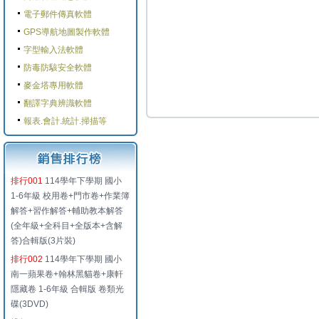
電子郵件傳真軟體
GPS導航地圖製作軟體
字型輸入法軟體
防毒防駭安全軟體
麥金塔專用軟體
翻譯字典辨識軟體
報表.會計.統計.掃描等
排行001
114學年下學期 國小
1-6年級 校用卷+門市卷+作業簿
解答+習作解答+輔助教本解答
(全年級+全科目+全版本+含解
答)合輯版(3片裝)
排行002
114學年下學期 國小
南一蘋果卷+翰林黑貓卷+康軒
隱藏卷 1-6年級 合輯版 卷類光
碟(3DVD)