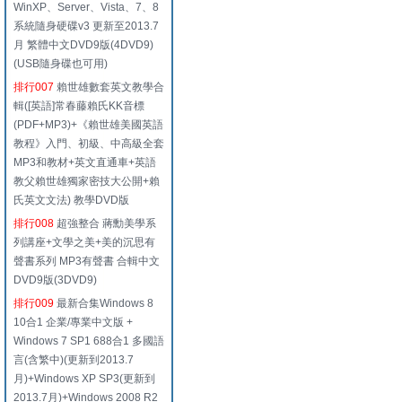
WinXP、Server、Vista、7、8
系統隨身硬碟v3 更新至2013.7
月 繁體中文DVD9版(4DVD9)
(USB隨身碟也可用)
排行007
賴世雄數套英文教學合
輯([英語]常春藤賴氏KK音標
(PDF+MP3)+《賴世雄美國英語
教程》入門、初級、中高級全套
MP3和教材+英文直通車+英語
教父賴世雄獨家密技大公開+賴
氏英文文法) 教學DVD版
排行008
超強整合 蔣勳美學系
列講座+文學之美+美的沉思有
聲書系列 MP3有聲書 合輯中文
DVD9版(3DVD9)
排行009
最新合集Windows 8
10合1 企業/專業中文版 +
Windows 7 SP1 688合1 多國語
言(含繁中)(更新到2013.7
月)+Windows XP SP3(更新到
2013.7月)+Windows 2008 R2