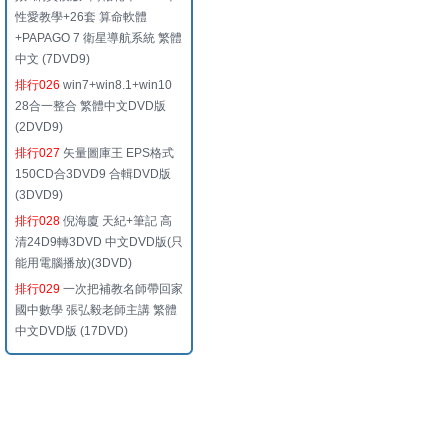
性愛教學+26套 算命軟體
+PAPAGO 7 衛星導航系統 繁體
中文 (7DVD9)
排行026
win7+win8.1+win10
28合一整合 繁體中文DVD版
(2DVD9)
排行027
矢量圖庫王 EPS格式
150CD合3DVD9 合輯DVD版
(3DVD9)
排行028
倪海廈 天紀+筆記 高
清24D9轉3DVD 中文DVD版(只
能用電腦播放)(3DVD)
排行029
一次把補教名師帶回家
國中數學 張弘毅老師主講 繁體
中文DVD版 (17DVD)