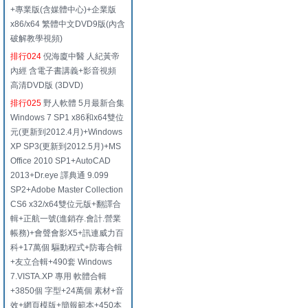
+專業版(含媒體中心)+企業版
x86/x64 繁體中文DVD9版(內含
破解教學視頻)
排行024
倪海廈中醫 人紀黃帝
內經 含電子書講義+影音視頻
高清DVD版 (3DVD)
排行025
野人軟體 5月最新合集
Windows 7 SP1 x86和x64雙位
元(更新到2012.4月)+Windows
XP SP3(更新到2012.5月)+MS
Office 2010 SP1+AutoCAD
2013+Dr.eye 譯典通 9.099
SP2+Adobe Master Collection
CS6 x32/x64雙位元版+翻譯合
輯+正航一號(進銷存.會計.營業
帳務)+會聲會影X5+訊連威力百
科+17萬個 驅動程式+防毒合輯
+友立合輯+490套 Windows
7.VISTA.XP 專用 軟體合輯
+3850個 字型+24萬個 素材+音
效+網頁模版+簡報範本+450本