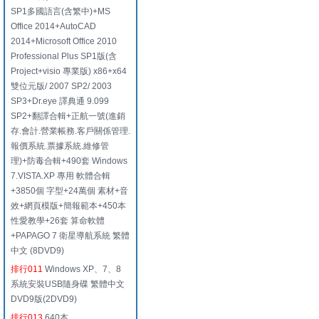
SP1多國語言(含繁中)+MS
Office 2014+AutoCAD
2014+Microsoft Office 2010
Professional Plus SP1版(含
Project+visio 專業版) x86+x64
雙位元版/ 2007 SP2/ 2003
SP3+Dr.eye 譯典通 9.099
SP2+翻譯合輯+正航一號(進銷
存.會計.營業帳務.客戶關係管理.
報價系統.票據系統.維修管
理)+防毒合輯+490套 Windows
7.VISTA.XP 專用 軟體合輯
+3850個 字型+24萬個 素材+音
效+網頁模版+簡報範本+450本
性愛教學+26套 算命軟體
+PAPAGO 7 衛星導航系統 繁體
中文 (8DVD9)
排行011
Windows XP、7、8
系統安裝USB隨身碟 繁體中文
DVD9版(2DVD9)
排行013
640本