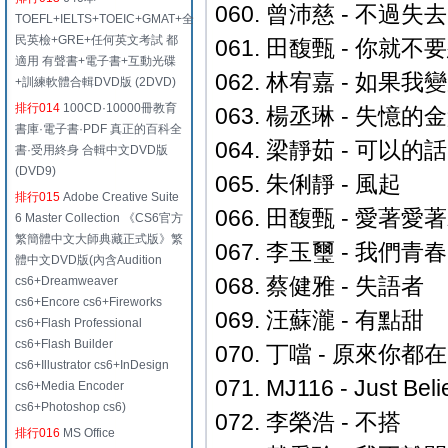
060. 曾沛慈 - 不過
TOEFL+IELTS+TOEIC+GMAT+全
民英檢+GRE+任何英文考試 都
061. 田馥甄 - 你就
適用 有聲書+電子書+互動光碟
062. 林宥嘉 - 如果
+訓練軟體合輯DVD版 (2DVD)
排行014
100CD·10000冊教育
063. 楊丞琳 - 失憶的
書庫·電子書·PDF 真正的百科全
064. 梁靜茹 - 可以的話
書·受用終身 合輯中文DVD版
(DVD9)
065. 朱俐靜 - 風起
排行015
Adobe Creative Suite
066. 田馥甄 - 愛著
6 Master Collection 《CS6官方
繁簡體中文大師典藏正式版》繁
067. 李玉璽 - 我們青春
體中文DVD版(內含Audition
068. 蔡健雅 - 失語者
cs6+Dreamweaver
cs6+Encore cs6+Fireworks
069. 汪蘇瀧 - 有點甜
cs6+Flash Professional
cs6+Flash Builder
070. 丁噹 - 原來你都在
cs6+Illustrator cs6+InDesign
071. MJ116 - Just Beli
cs6+Media Encoder
cs6+Photoshop cs6)
072. 李榮浩 - 不搭
排行016
MS Office