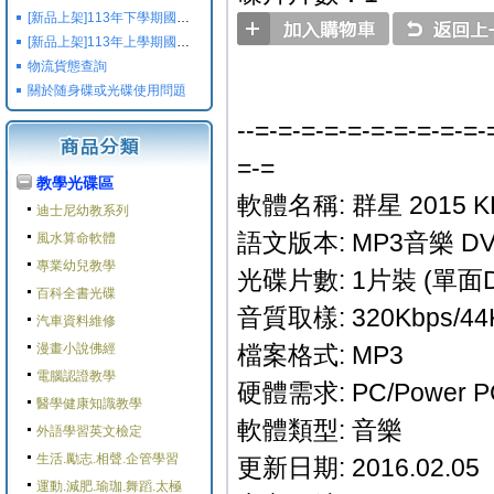
[新品上架]113年下學期國小國中高中命題光碟,校用卷,習作
[新品上架]113年上學期國小國中高中命題光碟,校用卷,習作
物流貨態查詢
關於随身碟或光碟使用問題
--=-=-=-=-=-=-=-=-=-=-
=-=
教學光碟區
軟體名稱: 群星 2015 
迪士尼幼教系列
語文版本: MP3音樂 D
風水算命軟體
專業幼兒教學
光碟片數: 1片裝 (單面D
百科全書光碟
音質取樣: 320Kbps/44
汽車資料維修
漫畫小說佛經
檔案格式: MP3
電腦認證教學
硬體需求: PC/Power P
醫學健康知識教學
軟體類型: 音樂
外語學習英文檢定
生活.勵志.相聲.企管學習
更新日期: 2016.02.05
運動.減肥.瑜珈.舞蹈.太極