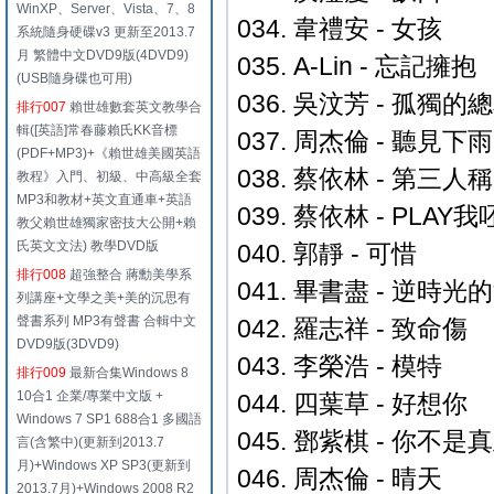
WinXP、Server、Vista、7、8
034. 韋禮安 - 女孩
系統隨身硬碟v3 更新至2013.7
月 繁體中文DVD9版(4DVD9)
035. A-Lin - 忘記擁抱
(USB隨身碟也可用)
036. 吳汶芳 - 孤獨的
排行007
賴世雄數套英文教學合
輯([英語]常春藤賴氏KK音標
037. 周杰倫 - 聽見
(PDF+MP3)+《賴世雄美國英語
038. 蔡依林 - 第三人稱
教程》入門、初級、中高級全套
MP3和教材+英文直通車+英語
039. 蔡依林 - PLAY我
教父賴世雄獨家密技大公開+賴
氏英文文法) 教學DVD版
040. 郭靜 - 可惜
排行008
超強整合 蔣勳美學系
041. 畢書盡 - 逆時光
列講座+文學之美+美的沉思有
聲書系列 MP3有聲書 合輯中文
042. 羅志祥 - 致命傷
DVD9版(3DVD9)
043. 李榮浩 - 模特
排行009
最新合集Windows 8
10合1 企業/專業中文版 +
044. 四葉草 - 好想你
Windows 7 SP1 688合1 多國語
045. 鄧紫棋 - 你不
言(含繁中)(更新到2013.7
月)+Windows XP SP3(更新到
046. 周杰倫 - 晴天
2013.7月)+Windows 2008 R2