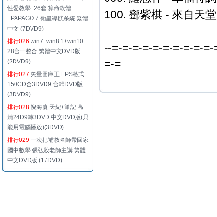
性愛教學+26套 算命軟體
100. 鄧紫棋 - 來自
+PAPAGO 7 衛星導航系統 繁體
中文 (7DVD9)
排行026
win7+win8.1+win10
--=-=-=-=-=-=-=-=-=-=-
28合一整合 繁體中文DVD版
=-=
(2DVD9)
排行027
矢量圖庫王 EPS格式
150CD合3DVD9 合輯DVD版
(3DVD9)
排行028
倪海廈 天紀+筆記 高
清24D9轉3DVD 中文DVD版(只
能用電腦播放)(3DVD)
排行029
一次把補教名師帶回家
國中數學 張弘毅老師主講 繁體
中文DVD版 (17DVD)