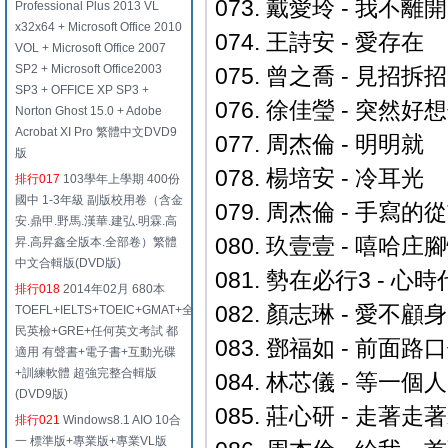
073. 戴愛玲 - 我不離開
Professional Plus 2013 VL
x32x64 + Microsoft Office 2010
074. 王詩安 - 愛存在
VOL + Microsoft Office 2007
SP2 + Microsoft Office2003
075. 曾之喬 - 見招拆招 (
SP3 + OFFICE XP SP3 +
076. 徐佳瑩 - 突然好
Norton Ghost 15.0 + Adobe
Acrobat XI Pro 繁體中文DVD9
077. 周杰倫 - 明明就
版
078. 楊培安 - 冷耳光
排行017
103學年上學期 400份
國中 1-3年級 副版校用卷（含金
079. 周杰倫 - 手寫的
安.鼎甲.野馬.漢華.建弘.明霖.高
080. 玖壹壹 - 嘻哈庄
昇.高昇鑫全版本.全部卷）繁體
中文合輯版(DVD版)
081. 勢在必行3 - 心時
排行018
2014年02月 680本
082. 顏志琳 - 愛不顧身
TOEFL+IELTS+TOEIC+GMAT+全
民英檢+GRE+任何英文考試 都
083. 鄧福如 - 前面路口停
適用 有聲書+電子書+互動光碟
+訓練軟體 超強完整合輯版
084. 林芯儀 - 等一個人
(DVD9版)
085. 莊心研 - 走著
排行021
Windows8.1 AIO 10合
一 標準版+專業版+專業VL版