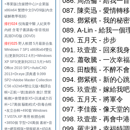
086. 周杰倫 - 給我
+專業版(含媒體中心)+企業版
087. 陳奕迅 - 愛情轉移
x86/x64 繁體中文DVD9版(內含
破解教學視頻)
088. 鄧紫棋 - 我的秘密
排行024
倪海廈中醫 人紀黃帝
089. A-Lin - 給我
內經 含電子書講義+影音視頻
高清DVD版 (3DVD)
090. 五月天 - 步步
排行025
野人軟體 5月最新合集
091. 玖壹壹 - 回來我
Windows 7 SP1 x86和x64雙位
元(更新到2012.4月)+Windows
092. 蕭敬騰 - 一次
XP SP3(更新到2012.5月)+MS
Office 2010 SP1+AutoCAD
093. 田馥甄 - 不醉不會
2013+Dr.eye 譯典通 9.099
094. 鄧紫棋 - 新的心跳
SP2+Adobe Master Collection
CS6 x32/x64雙位元版+翻譯合
095. 玖壹壹 - 嫁給我吧
輯+正航一號(進銷存.會計.營業
096. 五月天 - 將軍令
帳務)+會聲會影X5+訊連威力百
科+17萬個 驅動程式+防毒合輯
097. 李佳薇 - 像天堂
+友立合輯+490套 Windows
7.VISTA.XP 專用 軟體合輯
098. 玖壹壹 - 再會中港路
+3850個 字型+24萬個 素材+音
099. 羅志祥 - 幸福特調
效+網頁模版+簡報範本+450本