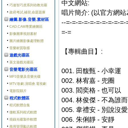
中文網站:
巧連智巧虎系列幼教光碟
唱片簡介: (以官方網站
政府考試,補習,命題題庫
繪圖.影像.音樂.素材區
--=-=-=-=-=-=-=-=-=-=-
CAD.CAM專業繪圖區
=-=
影像圖庫視頻素材
圖片繪圖影像處理軟體
音樂材質取樣
【專輯曲目】:
遊戲光碟區
英文遊戲光碟區
音樂電影光碟區
001. 田馥甄 - 小幸運
MP3音樂及音樂光碟
002. 林宥嘉 - 兜圈
MTV.歌劇.演唱會.電視劇
003. 閻奕格 - 也可以
電影院縣片
程式軟體區
004. 林俊傑 - 不為
程式軟體合集
005. 韋禮安 - 別說沒
微軟系列程式軟體
006. 朱俐靜 - 安靜
燒錄光碟製作軟體
商用管理勵志軟體