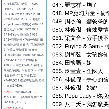
047. 羅志祥 - 夠了
SP1多國語言(含繁中)+MS
Office 2014+AutoCAD
048. MP魔幻力量 - 
2014+Microsoft Office 2010
Professional Plus SP1版(含
049. 周杰倫 - 聽爸爸
Project+visio 專業版) x86+x64
050. 林俊傑 - 修煉愛情
雙位元版/ 2007 SP2/ 2003
SP3+Dr.eye 譯典通 9.099
051. 梁文音 - 分手
SP2+翻譯合輯+正航一號(進銷
存.會計.營業帳務.客戶關係管理.
052. Fuying & S
報價系統.票據系統.維修管
053. 謝和弦 - 女孩妳
理)+防毒合輯+490套 Windows
7.VISTA.XP 專用 軟體合輯
054. 田馥甄 - 姐
+3850個 字型+24萬個 素材+音
055. 玖壹壹 - 歪國人
效+網頁模版+簡報範本+450本
性愛教學+26套 算命軟體
056. 林俊傑 - 手心的薔薇
+PAPAGO 7 衛星導航系統 繁體
中文 (8DVD9)
057. 林俊傑 - 她說
排行011
Windows XP、7、8
058. Popu Lady - 妳
系統安裝USB隨身碟 繁體中文
DVD9版(2DVD9)
059. 八三夭 - 我怎麼
排行013
640本