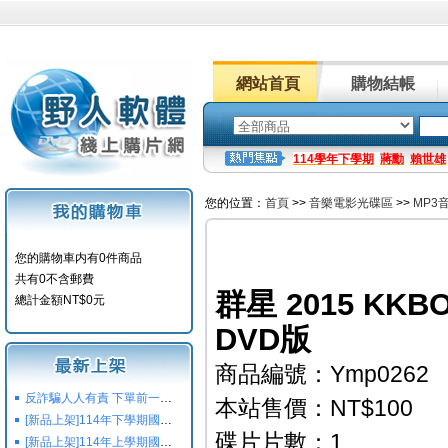
網站首頁
購物結帳
114學年下學期
蔣勳
賴世雄
您的位置：
首頁
>>
音樂電影光碟區
>>
MP3
您的購物車内有0件商品
共有0不含郵費
群星 2015 KK
總計金額NT$0元
DVD版
商品編號：Ymp0262
反詐騙人人有責 下單前一定要注意
本站售價：NT$100
[新品上架]114年下學期國小國中高中命題光碟,校用卷,習作
碟片片數：1
[新品上架]114年上學期國小國中高中命題光碟,校用卷,習作