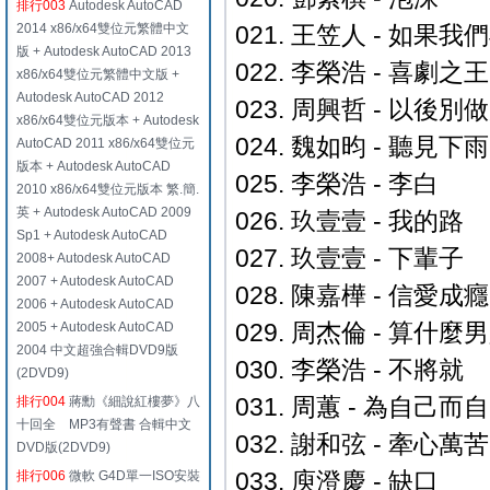
排行003
Autodesk AutoCAD
2014 x86/x64雙位元繁體中文
021. 王笠人 - 如果
版 + Autodesk AutoCAD 2013
022. 李榮浩 - 喜劇之王
x86/x64雙位元繁體中文版 +
Autodesk AutoCAD 2012
023. 周興哲 - 以後別
x86/x64雙位元版本 + Autodesk
024. 魏如昀 - 聽見
AutoCAD 2011 x86/x64雙位元
版本 + Autodesk AutoCAD
025. 李榮浩 - 李白
2010 x86/x64雙位元版本 繁.簡.
英 + Autodesk AutoCAD 2009
026. 玖壹壹 - 我的路
Sp1 + Autodesk AutoCAD
027. 玖壹壹 - 下輩子
2008+ Autodesk AutoCAD
2007 + Autodesk AutoCAD
028. 陳嘉樺 - 信愛成癮
2006 + Autodesk AutoCAD
029. 周杰倫 - 算什麼
2005 + Autodesk AutoCAD
2004 中文超強合輯DVD9版
030. 李榮浩 - 不將就
(2DVD9)
031. 周蕙 - 為自己而
排行004
蔣勳《細說紅樓夢》八
十回全 MP3有聲書 合輯中文
032. 謝和弦 - 牽心萬苦
DVD版(2DVD9)
033. 庾澄慶 - 缺口
排行006
微軟 G4D單一ISO安裝