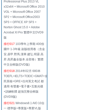
Professional Plus 2013 VL
x32x64 + Microsoft Office 2010
VOL + Microsoft Office 2007
SP2 + Microsoft Office2003
SP3 + OFFICE XP SP3 +
Norton Ghost 15.0 + Adobe
Acrobat XI Pro 繁體中文DVD9
版
排行017
103學年上學期 400份
國中 1-3年級 副版校用卷（含金
安.鼎甲.野馬.漢華.建弘.明霖.高
昇.高昇鑫全版本.全部卷）繁體
中文合輯版(DVD版)
排行018
2014年02月 680本
TOEFL+IELTS+TOEIC+GMAT+全
民英檢+GRE+任何英文考試 都
適用 有聲書+電子書+互動光碟
+訓練軟體 超強完整合輯版
(DVD9版)
排行021
Windows8.1 AIO 10合
一 標準版+專業版+專業VL版