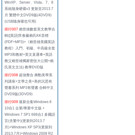
WinXP、Server、Vista、7、8
系統隨身硬碟v3 更新至2013.7
月 繁體中文DVD9版(4DVD9)
(USB隨身碟也可用)
排行007
賴世雄數套英文教學合
輯([英語]常春藤賴氏KK音標
(PDF+MP3)+《賴世雄美國英語
教程》入門、初級、中高級全套
MP3和教材+英文直通車+英語
教父賴世雄獨家密技大公開+賴
氏英文文法) 教學DVD版
排行008
超強整合 蔣勳美學系
列講座+文學之美+美的沉思有
聲書系列 MP3有聲書 合輯中文
DVD9版(3DVD9)
排行009
最新合集Windows 8
10合1 企業/專業中文版 +
Windows 7 SP1 688合1 多國語
言(含繁中)(更新到2013.7
月)+Windows XP SP3(更新到
2013.7月)+Windows 2008 R2