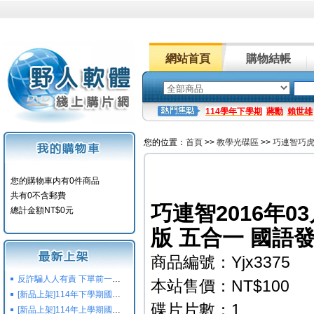
網站首頁
購物結帳
114學年下學期
蔣勳
賴世雄
您的位置：
首頁
>>
教學光碟區
>>
巧連智巧
您的購物車内有0件商品
共有0不含郵費
巧連智2016年
總計金額NT$0元
版 五合一 國語發
商品編號：Yjx3375
反詐騙人人有責 下單前一定要注意
本站售價：NT$100
[新品上架]114年下學期國小國中高中命題光碟,校用卷,習作
碟片片數：1
[新品上架]114年上學期國小國中高中命題光碟,校用卷,習作