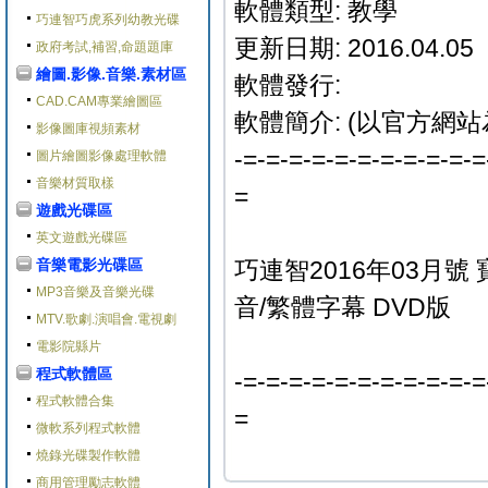
軟體類型: 教學
巧連智巧虎系列幼教光碟
更新日期: 2016.04.05
政府考試,補習,命題題庫
繪圖.影像.音樂.素材區
軟體發行:
CAD.CAM專業繪圖區
軟體簡介: (以官方網站
影像圖庫視頻素材
-=-=-=-=-=-=-=-=-=-=-=
圖片繪圖影像處理軟體
音樂材質取樣
=
遊戲光碟區
英文遊戲光碟區
音樂電影光碟區
巧連智2016年03月
MP3音樂及音樂光碟
音/繁體字幕 DVD版
MTV.歌劇.演唱會.電視劇
電影院縣片
程式軟體區
-=-=-=-=-=-=-=-=-=-=-=
程式軟體合集
=
微軟系列程式軟體
燒錄光碟製作軟體
商用管理勵志軟體