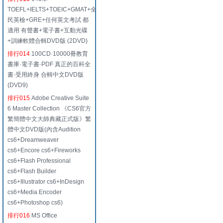
TOEFL+IELTS+TOEIC+GMAT+全
民英檢+GRE+任何英文考試 都
適用 有聲書+電子書+互動光碟
+訓練軟體合輯DVD版 (2DVD)
排行014
100CD·10000冊教育
書庫·電子書·PDF 真正的百科全
書·受用終身 合輯中文DVD版
(DVD9)
排行015
Adobe Creative Suite
6 Master Collection 《CS6官方
繁簡體中文大師典藏正式版》繁
體中文DVD版(內含Audition
cs6+Dreamweaver
cs6+Encore cs6+Fireworks
cs6+Flash Professional
cs6+Flash Builder
cs6+Illustrator cs6+InDesign
cs6+Media Encoder
cs6+Photoshop cs6)
排行016
MS Office