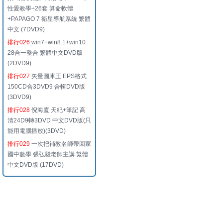
性愛教學+26套 算命軟體
+PAPAGO 7 衛星導航系統 繁體
中文 (7DVD9)
排行026
win7+win8.1+win10
28合一整合 繁體中文DVD版
(2DVD9)
排行027
矢量圖庫王 EPS格式
150CD合3DVD9 合輯DVD版
(3DVD9)
排行028
倪海廈 天紀+筆記 高
清24D9轉3DVD 中文DVD版(只
能用電腦播放)(3DVD)
排行029
一次把補教名師帶回家
國中數學 張弘毅老師主講 繁體
中文DVD版 (17DVD)