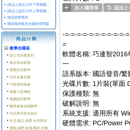
[新品上架]113年下學期國小國中高中命題光碟,校用卷,習作
[新品上架]113年上學期國小國中高中命題光碟,校用卷,習作
物流貨態查詢
關於随身碟或光碟使用問題
-=-=-=-=-=-=-=-=-=-=-=
=
教學光碟區
軟體名稱: 巧連智201
迪士尼幼教系列
一
風水算命軟體
專業幼兒教學
語系版本: 國語發音/繁
百科全書光碟
光碟片數: 1片裝(單面 D
汽車資料維修
漫畫小說佛經
保護種類: 無
電腦認證教學
破解說明: 無
醫學健康知識教學
系統支援: 適用所有 Win
外語學習英文檢定
生活.勵志.相聲.企管學習
硬體需求: PC/Power 
運動.減肥.瑜珈.舞蹈.太極