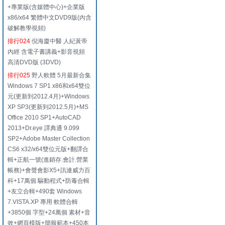
+專業版(含媒體中心)+企業版
x86/x64 繁體中文DVD9版(內含
破解教學視頻)
排行024
倪海廈中醫 人紀黃帝
內經 含電子書講義+影音視頻
高清DVD版 (3DVD)
排行025
野人軟體 5月最新合集
Windows 7 SP1 x86和x64雙位
元(更新到2012.4月)+Windows
XP SP3(更新到2012.5月)+MS
Office 2010 SP1+AutoCAD
2013+Dr.eye 譯典通 9.099
SP2+Adobe Master Collection
CS6 x32/x64雙位元版+翻譯合
輯+正航一號(進銷存.會計.營業
帳務)+會聲會影X5+訊連威力百
科+17萬個 驅動程式+防毒合輯
+友立合輯+490套 Windows
7.VISTA.XP 專用 軟體合輯
+3850個 字型+24萬個 素材+音
效+網頁模版+簡報範本+450本