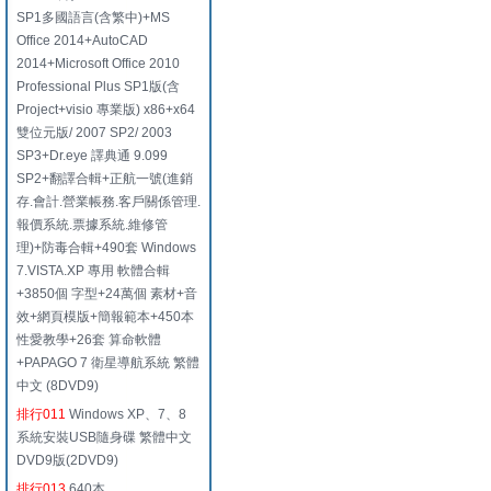
SP1多國語言(含繁中)+MS
Office 2014+AutoCAD
2014+Microsoft Office 2010
Professional Plus SP1版(含
Project+visio 專業版) x86+x64
雙位元版/ 2007 SP2/ 2003
SP3+Dr.eye 譯典通 9.099
SP2+翻譯合輯+正航一號(進銷
存.會計.營業帳務.客戶關係管理.
報價系統.票據系統.維修管
理)+防毒合輯+490套 Windows
7.VISTA.XP 專用 軟體合輯
+3850個 字型+24萬個 素材+音
效+網頁模版+簡報範本+450本
性愛教學+26套 算命軟體
+PAPAGO 7 衛星導航系統 繁體
中文 (8DVD9)
排行011
Windows XP、7、8
系統安裝USB隨身碟 繁體中文
DVD9版(2DVD9)
排行013
640本