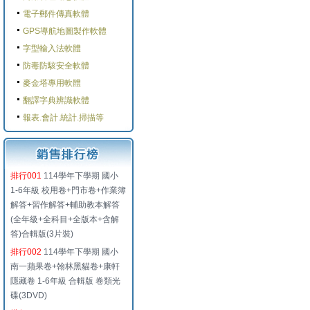
電子郵件傳真軟體
GPS導航地圖製作軟體
字型輸入法軟體
防毒防駭安全軟體
麥金塔專用軟體
翻譯字典辨識軟體
報表.會計.統計.掃描等
排行001
114學年下學期 國小
1-6年級 校用卷+門市卷+作業簿
解答+習作解答+輔助教本解答
(全年級+全科目+全版本+含解
答)合輯版(3片裝)
排行002
114學年下學期 國小
南一蘋果卷+翰林黑貓卷+康軒
隱藏卷 1-6年級 合輯版 卷類光
碟(3DVD)