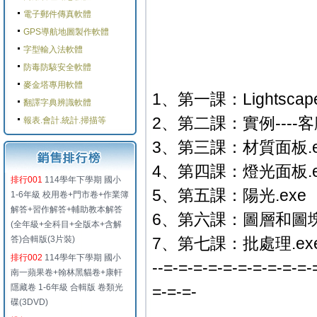
電子郵件傳真軟體
GPS導航地圖製作軟體
字型輸入法軟體
防毒防駭安全軟體
麥金塔專用軟體
1、第一課：Lightsca
翻譯字典辨識軟體
2、第二課：實例----客
報表.會計.統計.掃描等
3、第三課：材質面板.e
4、第四課：燈光面板.e
排行001
114學年下學期 國小
5、第五課：陽光.exe
1-6年級 校用卷+門市卷+作業簿
解答+習作解答+輔助教本解答
6、第六課：圖層和圖塊.
(全年級+全科目+全版本+含解
答)合輯版(3片裝)
7、第七課：批處理.ex
排行002
114學年下學期 國小
--=-=-=-=-=-=-=-=-=-=-
南一蘋果卷+翰林黑貓卷+康軒
隱藏卷 1-6年級 合輯版 卷類光
=-=-=-
碟(3DVD)