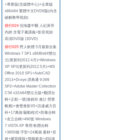
+專業版(含媒體中心)+企業版
x86/x64 繁體中文DVD9版(內含
破解教學視頻)
排行024
倪海廈中醫 人紀黃帝
內經 含電子書講義+影音視頻
高清DVD版 (3DVD)
排行025
野人軟體 5月最新合集
Windows 7 SP1 x86和x64雙位
元(更新到2012.4月)+Windows
XP SP3(更新到2012.5月)+MS
Office 2010 SP1+AutoCAD
2013+Dr.eye 譯典通 9.099
SP2+Adobe Master Collection
CS6 x32/x64雙位元版+翻譯合
輯+正航一號(進銷存.會計.營業
帳務)+會聲會影X5+訊連威力百
科+17萬個 驅動程式+防毒合輯
+友立合輯+490套 Windows
7.VISTA.XP 專用 軟體合輯
+3850個 字型+24萬個 素材+音
效+網頁模版+簡報範本+450本