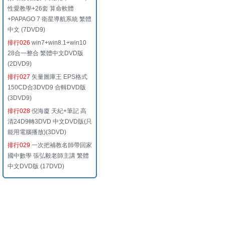
性愛教學+26套 算命軟體
+PAPAGO 7 衛星導航系統 繁體
中文 (7DVD9)
排行026
win7+win8.1+win10
28合一整合 繁體中文DVD版
(2DVD9)
排行027
矢量圖庫王 EPS格式
150CD合3DVD9 合輯DVD版
(3DVD9)
排行028
倪海廈 天紀+筆記 高
清24D9轉3DVD 中文DVD版(只
能用電腦播放)(3DVD)
排行029
一次把補教名師帶回家
國中數學 張弘毅老師主講 繁體
中文DVD版 (17DVD)