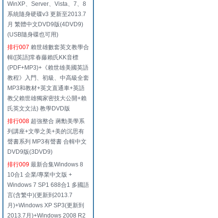
WinXP、Server、Vista、7、8
系統隨身硬碟v3 更新至2013.7
月 繁體中文DVD9版(4DVD9)
(USB隨身碟也可用)
排行007
賴世雄數套英文教學合
輯([英語]常春藤賴氏KK音標
(PDF+MP3)+《賴世雄美國英語
教程》入門、初級、中高級全套
MP3和教材+英文直通車+英語
教父賴世雄獨家密技大公開+賴
氏英文文法) 教學DVD版
排行008
超強整合 蔣勳美學系
列講座+文學之美+美的沉思有
聲書系列 MP3有聲書 合輯中文
DVD9版(3DVD9)
排行009
最新合集Windows 8
10合1 企業/專業中文版 +
Windows 7 SP1 688合1 多國語
言(含繁中)(更新到2013.7
月)+Windows XP SP3(更新到
2013.7月)+Windows 2008 R2