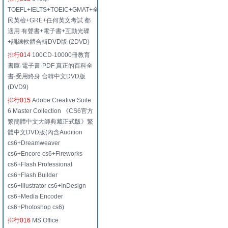
TOEFL+IELTS+TOEIC+GMAT+全
民英檢+GRE+任何英文考試 都
適用 有聲書+電子書+互動光碟
+訓練軟體合輯DVD版 (2DVD)
排行014
100CD·10000冊教育
書庫·電子書·PDF 真正的百科全
書·受用終身 合輯中文DVD版
(DVD9)
排行015
Adobe Creative Suite
6 Master Collection 《CS6官方
繁簡體中文大師典藏正式版》繁
體中文DVD版(內含Audition
cs6+Dreamweaver
cs6+Encore cs6+Fireworks
cs6+Flash Professional
cs6+Flash Builder
cs6+Illustrator cs6+InDesign
cs6+Media Encoder
cs6+Photoshop cs6)
排行016
MS Office