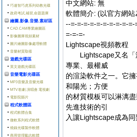
中文網站: 無
巧連智巧虎系列幼教光碟
軟體簡介: (以官方網站
政府考試,補習,命題題庫
繪圖.影像.音樂.素材區
--=-=-=-=-=-=-=-=-=-=-
CAD.CAM專業繪圖區
=-=-=-
影像圖庫視頻素材
Lightscape視頻教程
圖片繪圖影像處理軟體
音樂材質取樣
Lightscape又
遊戲光碟區
專業、最權威
英文遊戲光碟區
音樂電影光碟區
的渲染軟件之一。它擁
MP3音樂及音樂光碟
和陽光；方便
MTV.歌劇.演唱會.電視劇
的材質模板可以淋漓盡
電影院縣片
程式軟體區
先進技術的引
程式軟體合集
入讓Lightscape成
微軟系列程式軟體
燒錄光碟製作軟體
商用管理勵志軟體