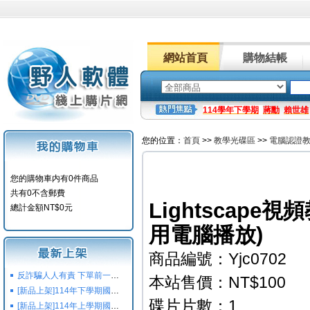
網站首頁
購物結帳
114學年下學期
蔣勳
賴世雄
您的位置：
首頁
>>
教學光碟區
>>
電腦認證
您的購物車内有0件商品
共有0不含郵費
Lightscape
總計金額NT$0元
用電腦播放)
商品編號：Yjc0702
反詐騙人人有責 下單前一定要注意
本站售價：NT$100
[新品上架]114年下學期國小國中高中命題光碟,校用卷,習作
碟片片數：1
[新品上架]114年上學期國小國中高中命題光碟,校用卷,習作