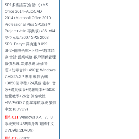
SP1多國語言(含繁中)+MS
Office 2014+AutoCAD
2014+Microsoft Office 2010
Professional Plus SP1版(含
Project+visio 專業版) x86+x64
雙位元版/ 2007 SP2/ 2003
SP3+Dr.eye 譯典通 9.099
SP2+翻譯合輯+正航一號(進銷
存.會計.營業帳務.客戶關係管理.
報價系統.票據系統.維修管
理)+防毒合輯+490套 Windows
7.VISTA.XP 專用 軟體合輯
+3850個 字型+24萬個 素材+音
效+網頁模版+簡報範本+450本
性愛教學+26套 算命軟體
+PAPAGO 7 衛星導航系統 繁體
中文 (8DVD9)
排行011
Windows XP、7、8
系統安裝USB隨身碟 繁體中文
DVD9版(2DVD9)
排行013
640本