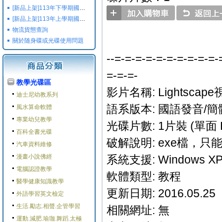
[新品上架]113年下學期國小國中高中命題光碟,校用卷,習作
[新品上架]113年上學期國小國中高中命題光碟,校用卷,習作
物流貨態查詢
關於随身碟或光碟使用問題
--=-=-=-=-=-=-=-=-=-=-
=-=-=-
教學光碟區
影片名稱: Lightscap
迪士尼幼教系列
語系版本: 國語發音/簡
風水算命軟體
專業幼兒教學
光碟片數: 1片裝 (單面 
百科全書光碟
破解說明: exe檔，只
汽車資料維修
漫畫小說佛經
系統支援: Windows XP/M
電腦認證教學
軟體類型: 教程
醫學健康知識教學
更新日期: 2016.05.25
外語學習英文檢定
生活.勵志.相聲.企管學習
相關網址: 無
運動.減肥.瑜珈.舞蹈.太極