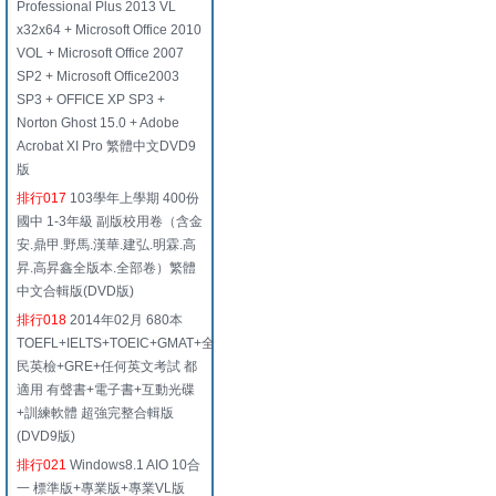
Professional Plus 2013 VL
x32x64 + Microsoft Office 2010
VOL + Microsoft Office 2007
SP2 + Microsoft Office2003
SP3 + OFFICE XP SP3 +
Norton Ghost 15.0 + Adobe
Acrobat XI Pro 繁體中文DVD9
版
排行017
103學年上學期 400份
國中 1-3年級 副版校用卷（含金
安.鼎甲.野馬.漢華.建弘.明霖.高
昇.高昇鑫全版本.全部卷）繁體
中文合輯版(DVD版)
排行018
2014年02月 680本
TOEFL+IELTS+TOEIC+GMAT+全
民英檢+GRE+任何英文考試 都
適用 有聲書+電子書+互動光碟
+訓練軟體 超強完整合輯版
(DVD9版)
排行021
Windows8.1 AIO 10合
一 標準版+專業版+專業VL版