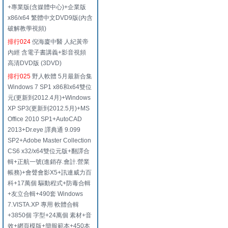
+專業版(含媒體中心)+企業版
x86/x64 繁體中文DVD9版(內含
破解教學視頻)
排行024
倪海廈中醫 人紀黃帝
內經 含電子書講義+影音視頻
高清DVD版 (3DVD)
排行025
野人軟體 5月最新合集
Windows 7 SP1 x86和x64雙位
元(更新到2012.4月)+Windows
XP SP3(更新到2012.5月)+MS
Office 2010 SP1+AutoCAD
2013+Dr.eye 譯典通 9.099
SP2+Adobe Master Collection
CS6 x32/x64雙位元版+翻譯合
輯+正航一號(進銷存.會計.營業
帳務)+會聲會影X5+訊連威力百
科+17萬個 驅動程式+防毒合輯
+友立合輯+490套 Windows
7.VISTA.XP 專用 軟體合輯
+3850個 字型+24萬個 素材+音
效+網頁模版+簡報範本+450本