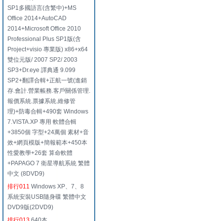
SP1多國語言(含繁中)+MS
Office 2014+AutoCAD
2014+Microsoft Office 2010
Professional Plus SP1版(含
Project+visio 專業版) x86+x64
雙位元版/ 2007 SP2/ 2003
SP3+Dr.eye 譯典通 9.099
SP2+翻譯合輯+正航一號(進銷
存.會計.營業帳務.客戶關係管理.
報價系統.票據系統.維修管
理)+防毒合輯+490套 Windows
7.VISTA.XP 專用 軟體合輯
+3850個 字型+24萬個 素材+音
效+網頁模版+簡報範本+450本
性愛教學+26套 算命軟體
+PAPAGO 7 衛星導航系統 繁體
中文 (8DVD9)
排行011
Windows XP、7、8
系統安裝USB隨身碟 繁體中文
DVD9版(2DVD9)
排行013
640本