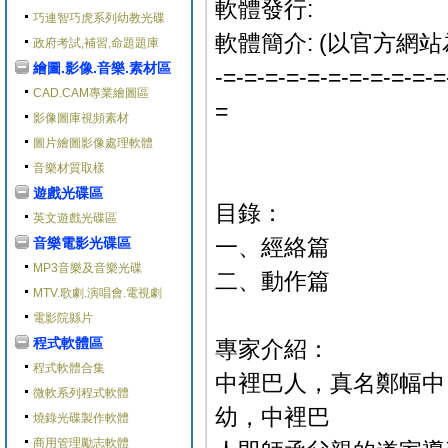
軟體發行:
巧連智巧虎系列幼教光碟
軟體簡介: (以官方網站
政府考試,補習,命題題庫
繪圖.影像.音樂.素材區
-=-=-=-=-=-=-=-=-=-=-=
CAD.CAM專業繪圖區
=
影像圖庫視頻素材
圖片繪圖影像處理軟體
音樂材質取樣
遊戲光碟區
目錄：
英文遊戲光碟區
一、經絡篇
音樂電影光碟區
MP3音樂及音樂光碟
二、動作篇
MTV.歌劇.演唱會.電視劇
電影院縣片
程式軟體區
專家介紹：
程式軟體合集
中裡巴人，真名鄭幅中
微軟系列程式軟體
幼，中裡巴
燒錄光碟製作軟體
商用管理勵志軟體