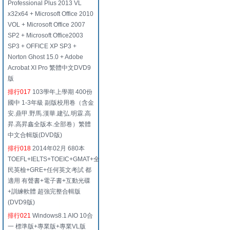
Professional Plus 2013 VL
x32x64 + Microsoft Office 2010
VOL + Microsoft Office 2007
SP2 + Microsoft Office2003
SP3 + OFFICE XP SP3 +
Norton Ghost 15.0 + Adobe
Acrobat XI Pro 繁體中文DVD9
版
排行017
103學年上學期 400份
國中 1-3年級 副版校用卷（含金
安.鼎甲.野馬.漢華.建弘.明霖.高
昇.高昇鑫全版本.全部卷）繁體
中文合輯版(DVD版)
排行018
2014年02月 680本
TOEFL+IELTS+TOEIC+GMAT+全
民英檢+GRE+任何英文考試 都
適用 有聲書+電子書+互動光碟
+訓練軟體 超強完整合輯版
(DVD9版)
排行021
Windows8.1 AIO 10合
一 標準版+專業版+專業VL版