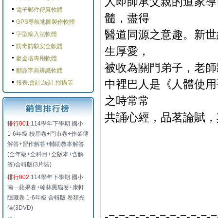
人即師承父親的道家導
電子郵件傳真軟體
髓，盡得
GPS導航地圖製作軟體
醫道同源之意趣。新世
字型輸入法軟體
防毒防駭安全軟體
生厚愛，
麥金塔專用軟體
被收為關門弟子，老師
翻譯字典辨識軟體
中裡巴人是《人體使用
報表.會計.統計.掃描等
之時常常
共誦心經，品茗論賦，
排行001
114學年下學期 國小
1-6年級 校用卷+門市卷+作業簿
解答+習作解答+輔助教本解答
(全年級+全科目+全版本+含解
答)合輯版(3片裝)
排行002
114學年下學期 國小
南一蘋果卷+翰林黑貓卷+康軒
隱藏卷 1-6年級 合輯版 卷類光
碟(3DVD)
-=-=-=-=-=-=-=-=-=-=-=