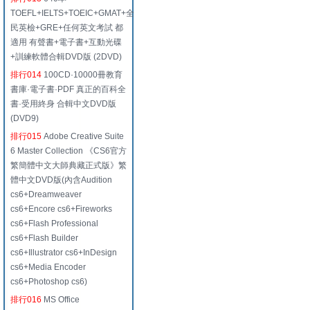
TOEFL+IELTS+TOEIC+GMAT+全
民英檢+GRE+任何英文考試 都
適用 有聲書+電子書+互動光碟
+訓練軟體合輯DVD版 (2DVD)
排行014
100CD·10000冊教育
書庫·電子書·PDF 真正的百科全
書·受用終身 合輯中文DVD版
(DVD9)
排行015
Adobe Creative Suite
6 Master Collection 《CS6官方
繁簡體中文大師典藏正式版》繁
體中文DVD版(內含Audition
cs6+Dreamweaver
cs6+Encore cs6+Fireworks
cs6+Flash Professional
cs6+Flash Builder
cs6+Illustrator cs6+InDesign
cs6+Media Encoder
cs6+Photoshop cs6)
排行016
MS Office