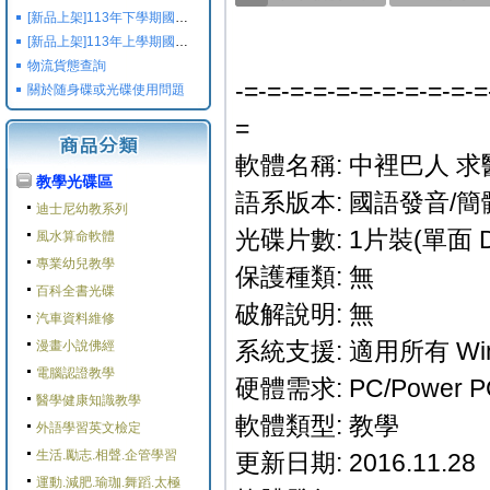
[新品上架]113年下學期國小國中高中命題光碟,校用卷,習作
[新品上架]113年上學期國小國中高中命題光碟,校用卷,習作
物流貨態查詢
-=-=-=-=-=-=-=-=-=-=-=
關於随身碟或光碟使用問題
=
軟體名稱: 中裡巴人 
教學光碟區
語系版本: 國語發音/簡
迪士尼幼教系列
光碟片數: 1片裝(單面 D
風水算命軟體
專業幼兒教學
保護種類: 無
百科全書光碟
破解說明: 無
汽車資料維修
系統支援: 適用所有 Win
漫畫小說佛經
電腦認證教學
硬體需求: PC/Power 
醫學健康知識教學
軟體類型: 教學
外語學習英文檢定
生活.勵志.相聲.企管學習
更新日期: 2016.11.28
運動.減肥.瑜珈.舞蹈.太極