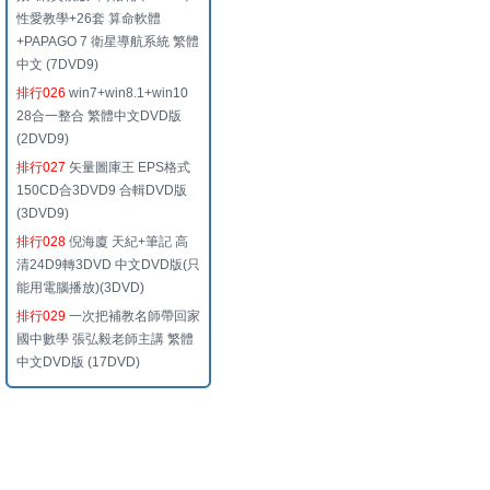
性愛教學+26套 算命軟體
+PAPAGO 7 衛星導航系統 繁體
中文 (7DVD9)
排行026
win7+win8.1+win10
28合一整合 繁體中文DVD版
(2DVD9)
排行027
矢量圖庫王 EPS格式
150CD合3DVD9 合輯DVD版
(3DVD9)
排行028
倪海廈 天紀+筆記 高
清24D9轉3DVD 中文DVD版(只
能用電腦播放)(3DVD)
排行029
一次把補教名師帶回家
國中數學 張弘毅老師主講 繁體
中文DVD版 (17DVD)