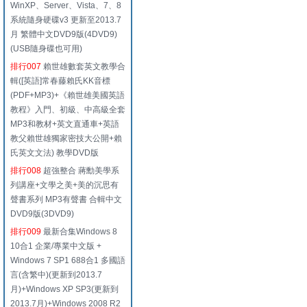
WinXP、Server、Vista、7、8
系統隨身硬碟v3 更新至2013.7
月 繁體中文DVD9版(4DVD9)
(USB隨身碟也可用)
排行007
賴世雄數套英文教學合
輯([英語]常春藤賴氏KK音標
(PDF+MP3)+《賴世雄美國英語
教程》入門、初級、中高級全套
MP3和教材+英文直通車+英語
教父賴世雄獨家密技大公開+賴
氏英文文法) 教學DVD版
排行008
超強整合 蔣勳美學系
列講座+文學之美+美的沉思有
聲書系列 MP3有聲書 合輯中文
DVD9版(3DVD9)
排行009
最新合集Windows 8
10合1 企業/專業中文版 +
Windows 7 SP1 688合1 多國語
言(含繁中)(更新到2013.7
月)+Windows XP SP3(更新到
2013.7月)+Windows 2008 R2