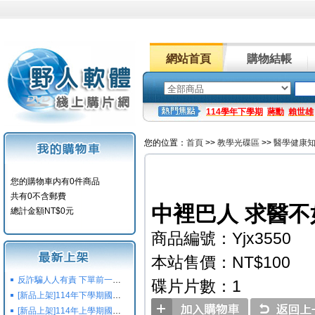
網站首頁
購物結帳
114學年下學期
蔣勳
賴世雄
您的位置：
首頁
>>
教學光碟區
>>
醫學健康
您的購物車内有0件商品
共有0不含郵費
中裡巴人 求醫不
總計金額NT$0元
商品編號：Yjx3550
本站售價：NT$100
反詐騙人人有責 下單前一定要注意
碟片片數：1
[新品上架]114年下學期國小國中高中命題光碟,校用卷,習作
[新品上架]114年上學期國小國中高中命題光碟,校用卷,習作