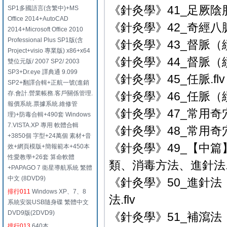
《針灸學》41_足厥陰肝
SP1多國語言(含繁中)+MS
Office 2014+AutoCAD
《針灸學》42_奇經八脈
2014+Microsoft Office 2010
Professional Plus SP1版(含
《針灸學》43_督脈（續一
Project+visio 專業版) x86+x64
《針灸學》44_督脈（續二
雙位元版/ 2007 SP2/ 2003
SP3+Dr.eye 譯典通 9.099
《針灸學》45_任脈.flv
SP2+翻譯合輯+正航一號(進銷
存.會計.營業帳務.客戶關係管理.
《針灸學》46_任脈（續）
報價系統.票據系統.維修管
《針灸學》47_常用奇穴.
理)+防毒合輯+490套 Windows
7.VISTA.XP 專用 軟體合輯
《針灸學》48_常用奇穴
+3850個 字型+24萬個 素材+音
《針灸學》49_【中
效+網頁模版+簡報範本+450本
性愛教學+26套 算命軟體
類、消毒方法、進針法.f
+PAPAGO 7 衛星導航系統 繁體
中文 (8DVD9)
《針灸學》50_進針
排行011
Windows XP、7、8
法.flv
系統安裝USB隨身碟 繁體中文
DVD9版(2DVD9)
《針灸學》51_補瀉法（續
排行013
640本