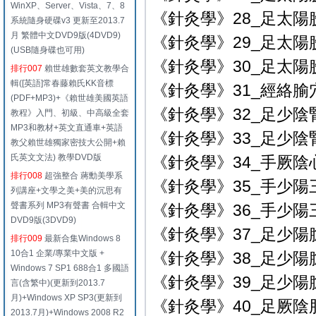
WinXP、Server、Vista、7、8
《針灸學》28_足太陽膀
系統隨身硬碟v3 更新至2013.7
月 繁體中文DVD9版(4DVD9)
《針灸學》29_足太陽膀
(USB隨身碟也可用)
《針灸學》30_足太陽膀
排行007
賴世雄數套英文教學合
輯([英語]常春藤賴氏KK音標
《針灸學》31_經絡腧
(PDF+MP3)+《賴世雄美國英語
《針灸學》32_足少陰腎
教程》入門、初級、中高級全套
MP3和教材+英文直通車+英語
《針灸學》33_足少陰
教父賴世雄獨家密技大公開+賴
氏英文文法) 教學DVD版
《針灸學》34_手厥陰
排行008
超強整合 蔣勳美學系
《針灸學》35_手少陽三
列講座+文學之美+美的沉思有
聲書系列 MP3有聲書 合輯中文
《針灸學》36_手少陽
DVD9版(3DVD9)
《針灸學》37_足少陽膽
排行009
最新合集Windows 8
10合1 企業/專業中文版 +
《針灸學》38_足少陽膽
Windows 7 SP1 688合1 多國語
《針灸學》39_足少陽膽
言(含繁中)(更新到2013.7
月)+Windows XP SP3(更新到
《針灸學》40_足厥陰肝經
2013.7月)+Windows 2008 R2