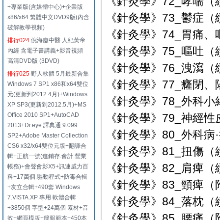
《針灸學》72_哮喘（
+專業版(含媒體中心)+企業版
《針灸學》73_鬱症（續
x86/x64 繁體中文DVD9版(內含
破解教學視頻)
《針灸學》74_胃痛、嘔吐
排行024
倪海廈中醫 人紀黃帝
《針灸學》75_嘔吐（續
內經 含電子書講義+影音視頻
高清DVD版 (3DVD)
《針灸學》76_洩瀉（續
排行025
野人軟體 5月最新合集
《針灸學》77_癃閉、陽
Windows 7 SP1 x86和x64雙位
元(更新到2012.4月)+Windows
《針灸學》78_外科小
XP SP3(更新到2012.5月)+MS
Office 2010 SP1+AutoCAD
《針灸學》79_神經性皮
2013+Dr.eye 譯典通 9.099
《針灸學》80_外科病·
SP2+Adobe Master Collection
CS6 x32/x64雙位元版+翻譯合
《針灸學》81_扭傷（續
輯+正航一號(進銷存.會計.營業
《針灸學》82_肩痺（續）
帳務)+會聲會影X5+訊連威力百
科+17萬個 驅動程式+防毒合輯
《針灸學》83_頸痺（附
+友立合輯+490套 Windows
7.VISTA.XP 專用 軟體合輯
《針灸學》84_落枕（續
+3850個 字型+24萬個 素材+音
《針灸學》85_腰痛（附
效+網頁模版+簡報範本+450本