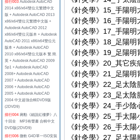
排行003
Autodesk AutoCAD
2014 x86/x64雙位元繁體中文
《針灸學》15_手陽明大腸
版 + Autodesk AutoCAD 2013
《針灸學》16_手陽明大
x86/x64雙位元繁體中文版 +
Autodesk AutoCAD 2012
《針灸學》17_手陽明
x86/x64雙位元版本 + Autodesk
《針灸學》18_足陽明胃
AutoCAD 2011 x86/x64雙位元
版本 + Autodesk AutoCAD
《針灸學》19_足陽明
2010 x86/x64雙位元版本 繁.簡.
英 + Autodesk AutoCAD 2009
《針灸學》20_其它疾
Sp1 + Autodesk AutoCAD
《針灸學》21_足陽明
2008+ Autodesk AutoCAD
2007 + Autodesk AutoCAD
《針灸學》22_足太陰脾
2006 + Autodesk AutoCAD
《針灸學》23_足太陰
2005 + Autodesk AutoCAD
2004 中文超強合輯DVD9版
《針灸學》24_手少陰心
(2DVD9)
《針灸學》25_手太陽小腸
排行004
蔣勳《細說紅樓夢》八
十回全 MP3有聲書 合輯中文
《針灸學》26_手太陽小
DVD版(2DVD9)
《針灸學》27_足太陽膀胱
排行006
微軟 G4D單一ISO安裝