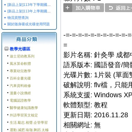
[新品上架]113年下學期國小國中高中命題光碟,校用卷,習作
[新品上架]113年上學期國小國中高中命題光碟,校用卷,習作
物流貨態查詢
關於随身碟或光碟使用問題
-=-=-=-=-=-=-=-=-=-=-=
=
教學光碟區
影片名稱: 針灸學 成都
迪士尼幼教系列
語系版本: 國語發音/簡
風水算命軟體
專業幼兒教學
光碟片數: 1片裝 (單面雙
百科全書光碟
破解說明: flv檔，只
汽車資料維修
漫畫小說佛經
系統支援: Windows XP/M
電腦認證教學
軟體類型: 教程
醫學健康知識教學
更新日期: 2016.11.28
外語學習英文檢定
生活.勵志.相聲.企管學習
相關網址: 無
運動.減肥.瑜珈.舞蹈.太極