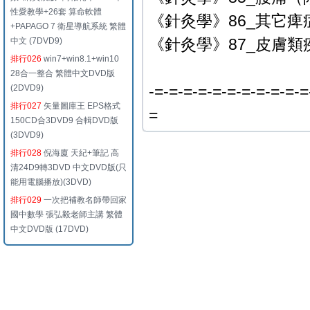
性愛教學+26套 算命軟體
《針灸學》86_其它痺症.
+PAPAGO 7 衛星導航系統 繁體
《針灸學》87_皮膚類
中文 (7DVD9)
排行026
win7+win8.1+win10
28合一整合 繁體中文DVD版
-=-=-=-=-=-=-=-=-=-=-=
(2DVD9)
排行027
矢量圖庫王 EPS格式
=
150CD合3DVD9 合輯DVD版
(3DVD9)
排行028
倪海廈 天紀+筆記 高
清24D9轉3DVD 中文DVD版(只
能用電腦播放)(3DVD)
排行029
一次把補教名師帶回家
國中數學 張弘毅老師主講 繁體
中文DVD版 (17DVD)