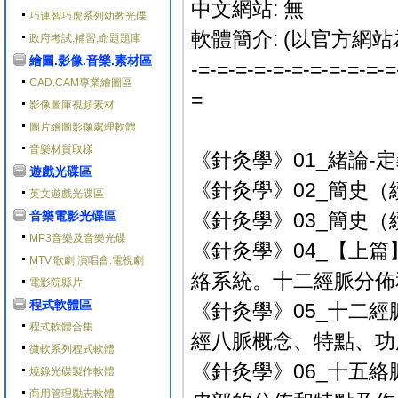
中文網站: 無
巧連智巧虎系列幼教光碟
軟體簡介: (以官方網站
政府考試,補習,命題題庫
繪圖.影像.音樂.素材區
-=-=-=-=-=-=-=-=-=-=-=
CAD.CAM專業繪圖區
=
影像圖庫視頻素材
圖片繪圖影像處理軟體
音樂材質取樣
《針灸學》01_緒論-定
遊戲光碟區
《針灸學》02_簡史（續一
英文遊戲光碟區
音樂電影光碟區
《針灸學》03_簡史（續
MP3音樂及音樂光碟
《針灸學》04_【上
MTV.歌劇.演唱會.電視劇
絡系統。十二經脈分佈和
電影院縣片
程式軟體區
《針灸學》05_十二
程式軟體合集
經八脈概念、特點、功用.
微軟系列程式軟體
《針灸學》06_十五
燒錄光碟製作軟體
商用管理勵志軟體