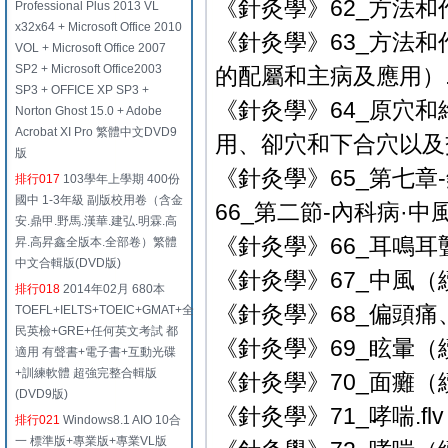
《針灸學》62_方法和作
Professional Plus 2013 VL
x32x64 + Microsoft Office 2010
《針灸學》63_方法
VOL + Microsoft Office 2007
SP2 + Microsoft Office2003
的配屬和主病及應用）.f
SP3 + OFFICE XP SP3 +
《針灸學》64_原穴
Norton Ghost 15.0 + Adobe
Acrobat XI Pro 繁體中文DVD9
用、卻穴和下合穴以及交
版
《針灸學》65_第七
排行017
103學年上學期 400份
國中 1-3年級 副版校用卷（含金
66_第二節-內科病·中風.
安.鼎甲.野馬.漢華.建弘.明霖.高
《針灸學》66_耳鳴耳
昇.高昇鑫全版本.全部卷）繁體
中文合輯版(DVD版)
《針灸學》67_中風（續
排行018
2014年02月 680本
《針灸學》68_偏頭痛、眩
TOEFL+IELTS+TOEIC+GMAT+全
民英檢+GRE+任何英文考試 都
《針灸學》69_眩暈（續
適用 有聲書+電子書+互動光碟
+訓練軟體 超強完整合輯版
《針灸學》70_面癱（
(DVD9版)
《針灸學》71_哮喘.flv
排行021
Windows8.1 AIO 10合
一 標準版+專業版+專業VL版