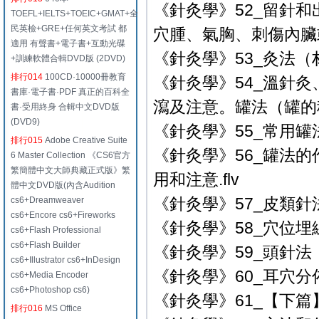
《針灸學》52_留針
TOEFL+IELTS+TOEIC+GMAT+全
民英檢+GRE+任何英文考試 都
穴腫、氣胸、刺傷內臟或
適用 有聲書+電子書+互動光碟
《針灸學》53_灸法（
+訓練軟體合輯DVD版 (2DVD)
排行014
100CD·10000冊教育
《針灸學》54_溫針
書庫·電子書·PDF 真正的百科全
瀉及注意。罐法（罐的種類
書·受用終身 合輯中文DVD版
(DVD9)
《針灸學》55_常用罐法
排行015
Adobe Creative Suite
《針灸學》56_罐法
6 Master Collection 《CS6官方
繁簡體中文大師典藏正式版》繁
用和注意.flv
體中文DVD版(內含Audition
《針灸學》57_皮類針
cs6+Dreamweaver
cs6+Encore cs6+Fireworks
《針灸學》58_穴位埋
cs6+Flash Professional
cs6+Flash Builder
《針灸學》59_頭針法
cs6+Illustrator cs6+InDesign
《針灸學》60_耳穴分
cs6+Media Encoder
cs6+Photoshop cs6)
《針灸學》61_【下篇
排行016
MS Office