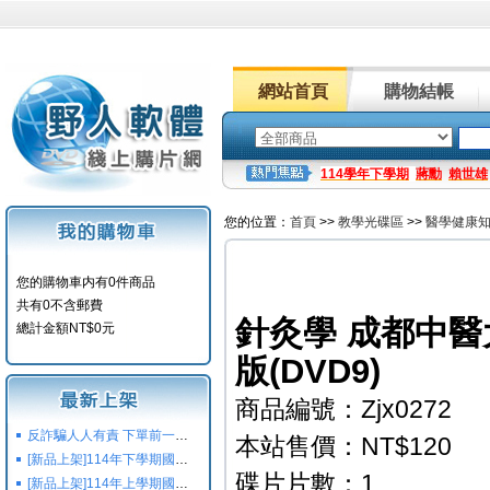
網站首頁
購物結帳
114學年下學期
蔣勳
賴世雄
您的位置：
首頁
>>
教學光碟區
>>
醫學健康
您的購物車内有0件商品
共有0不含郵費
針灸學 成都中醫大
總計金額NT$0元
版(DVD9)
商品編號：Zjx0272
反詐騙人人有責 下單前一定要注意
本站售價：NT$120
[新品上架]114年下學期國小國中高中命題光碟,校用卷,習作
碟片片數：1
[新品上架]114年上學期國小國中高中命題光碟,校用卷,習作