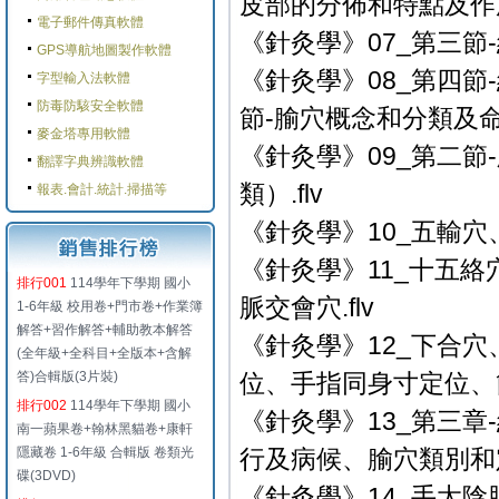
皮部的分佈和特點及作用.
電子郵件傳真軟體
《針灸學》07_第三節-
GPS導航地圖製作軟體
《針灸學》08_第四
字型輸入法軟體
防毒防駭安全軟體
節-腧穴概念和分類及命名
麥金塔專用軟體
《針灸學》09_第二節
翻譯字典辨識軟體
類）.flv
報表.會計.統計.掃描等
《針灸學》10_五輸穴、
《針灸學》11_十五
排行001
114學年下學期 國小
脈交會穴.flv
1-6年級 校用卷+門市卷+作業簿
解答+習作解答+輔助教本解答
《針灸學》12_下合
(全年級+全科目+全版本+含解
答)合輯版(3片裝)
位、手指同身寸定位、簡
排行002
114學年下學期 國小
《針灸學》13_第三
南一蘋果卷+翰林黑貓卷+康軒
隱藏卷 1-6年級 合輯版 卷類光
行及病候、腧穴類別和定
碟(3DVD)
《針灸學》14_手太陰肺