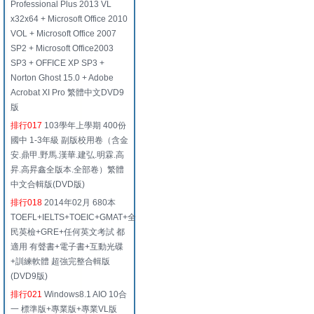
Professional Plus 2013 VL
x32x64 + Microsoft Office 2010
VOL + Microsoft Office 2007
SP2 + Microsoft Office2003
SP3 + OFFICE XP SP3 +
Norton Ghost 15.0 + Adobe
Acrobat XI Pro 繁體中文DVD9
版
排行017
103學年上學期 400份
國中 1-3年級 副版校用卷（含金
安.鼎甲.野馬.漢華.建弘.明霖.高
昇.高昇鑫全版本.全部卷）繁體
中文合輯版(DVD版)
排行018
2014年02月 680本
TOEFL+IELTS+TOEIC+GMAT+全
民英檢+GRE+任何英文考試 都
適用 有聲書+電子書+互動光碟
+訓練軟體 超強完整合輯版
(DVD9版)
排行021
Windows8.1 AIO 10合
一 標準版+專業版+專業VL版