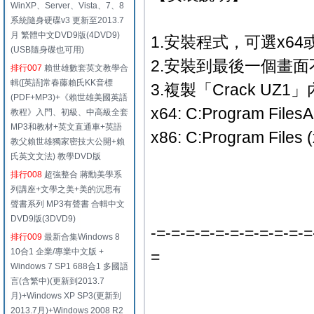
WinXP、Server、Vista、7、8
系統隨身硬碟v3 更新至2013.7
月 繁體中文DVD9版(4DVD9)
1.安裝程式，可選x64或
(USB隨身碟也可用)
2.安裝到最後一個畫
排行007
賴世雄數套英文教學合
輯([英語]常春藤賴氏KK音標
3.複製「Crack UZ
(PDF+MP3)+《賴世雄美國英語
x64: C:Program FilesA
教程》入門、初級、中高級全套
MP3和教材+英文直通車+英語
x86: C:Program Files 
教父賴世雄獨家密技大公開+賴
氏英文文法) 教學DVD版
排行008
超強整合 蔣勳美學系
列講座+文學之美+美的沉思有
聲書系列 MP3有聲書 合輯中文
DVD9版(3DVD9)
-=-=-=-=-=-=-=-=-=-=-=
排行009
最新合集Windows 8
10合1 企業/專業中文版 +
=
Windows 7 SP1 688合1 多國語
言(含繁中)(更新到2013.7
月)+Windows XP SP3(更新到
2013.7月)+Windows 2008 R2