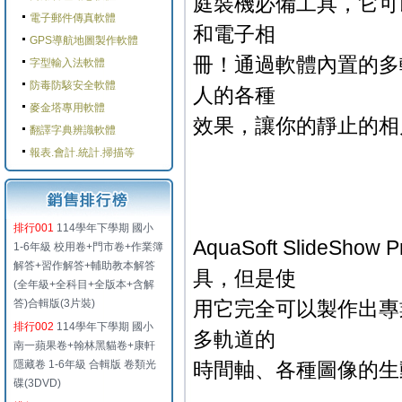
庭裝機必備工具，它可
電子郵件傳真軟體
和電子相
GPS導航地圖製作軟體
冊！通過軟體內置的多
字型輸入法軟體
防毒防駭安全軟體
人的各種
麥金塔專用軟體
效果，讓你的靜止的相
翻譯字典辨識軟體
報表.會計.統計.掃描等
排行001
114學年下學期 國小
AquaSoft Slide
1-6年級 校用卷+門市卷+作業簿
解答+習作解答+輔助教本解答
具，但是使
(全年級+全科目+全版本+含解
答)合輯版(3片裝)
用它完全可以製作出專
排行002
114學年下學期 國小
多軌道的
南一蘋果卷+翰林黑貓卷+康軒
隱藏卷 1-6年級 合輯版 卷類光
時間軸、各種圖像的生
碟(3DVD)