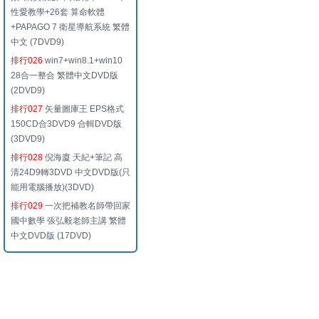
性愛教學+26套 算命軟體
+PAPAGO 7 衛星導航系統 繁體
中文 (7DVD9)
排行026
win7+win8.1+win10
28合一整合 繁體中文DVD版
(2DVD9)
排行027
矢量圖庫王 EPS格式
150CD合3DVD9 合輯DVD版
(3DVD9)
排行028
倪海廈 天紀+筆記 高
清24D9轉3DVD 中文DVD版(只
能用電腦播放)(3DVD)
排行029
一次把補教名師帶回家
國中數學 張弘毅老師主講 繁體
中文DVD版 (17DVD)