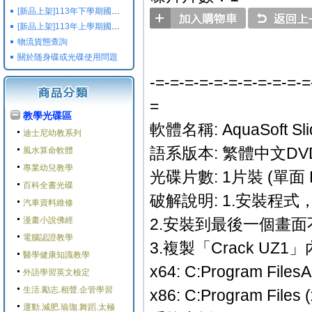
[新品上架]113年下學期國小國中高中命題光碟,校用卷,習作
[新品上架]113年上學期國小國中高中命題光碟,校用卷,習作
物流貨態查詢
關於随身碟或光碟使用問題
-=-=-=-=-=-=-=-=-=-=-=
=
教學光碟區
軟體名稱: AquaSoft Sl
迪士尼幼教系列
語系版本: 繁體中文DV
風水算命軟體
專業幼兒教學
光碟片數: 1片裝 (單面 
百科全書光碟
破解說明: 1.安裝程式，
汽車資料維修
漫畫小說佛經
2.安裝到最後一個畫
電腦認證教學
3.複製「Crack UZ
醫學健康知識教學
x64: C:Program FilesA
外語學習英文檢定
生活.勵志.相聲.企管學習
x86: C:Program Files 
運動.減肥.瑜珈.舞蹈.太極