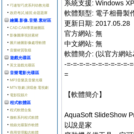
系統支援: Windows XP/V
巧連智巧虎系列幼教光碟
軟體類型: 電子相冊製
政府考試,補習,命題題庫
繪圖.影像.音樂.素材區
更新日期: 2017.05.28
CAD.CAM專業繪圖區
官方網站: 無
影像圖庫視頻素材
中文網站: 無
圖片繪圖影像處理軟體
音樂材質取樣
軟體簡介: (以官方網站
遊戲光碟區
-=-=-=-=-=-=-=-=-=-=-=
英文遊戲光碟區
音樂電影光碟區
=
MP3音樂及音樂光碟
MTV.歌劇.演唱會.電視劇
【軟體簡介】
電影院縣片
程式軟體區
程式軟體合集
AquaSoft Slide
微軟系列程式軟體
以說是家
燒錄光碟製作軟體
商用管理勵志軟體