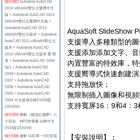
排行003
Autodesk AutoCAD
2014 x86/x64雙位元繁體中文
版 + Autodesk AutoCAD 2013
x86/x64雙位元繁體中文版 +
Autodesk AutoCAD 2012
AquaSoft SlideSho
x86/x64雙位元版本 + Autodesk
支援導入多種類型的圖
AutoCAD 2011 x86/x64雙位元
版本 + Autodesk AutoCAD
支援添加添加文字、音
2010 x86/x64雙位元版本 繁.簡.
英 + Autodesk AutoCAD 2009
內置豐富的特效庫，特
Sp1 + Autodesk AutoCAD
支援嚮導式快速創建演
2008+ Autodesk AutoCAD
2007 + Autodesk AutoCAD
支持拖放快；
2006 + Autodesk AutoCAD
無限制插入圖像和視頻
2005 + Autodesk AutoCAD
2004 中文超強合輯DVD9版
支持寬屏16：9和4：
(2DVD9)
排行004
蔣勳《細說紅樓夢》八
十回全 MP3有聲書 合輯中文
DVD版(2DVD9)
【安裝說明】︰
排行006
微軟 G4D單一ISO安裝