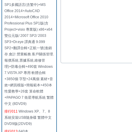
SP1多國語言(含繁中)+MS
Office 2014+AutoCAD
2014+Microsoft Office 2010
Professional Plus SP1版(含
Project+visio 專業版) x86+x64
雙位元版/ 2007 SP2/ 2003
SP3+Dr.eye 譯典通 9.099
SP2+翻譯合輯+正航一號(進銷
存.會計.營業帳務.客戶關係管理.
報價系統.票據系統.維修管
理)+防毒合輯+490套 Windows
7.VISTA.XP 專用 軟體合輯
+3850個 字型+24萬個 素材+音
效+網頁模版+簡報範本+450本
性愛教學+26套 算命軟體
+PAPAGO 7 衛星導航系統 繁體
中文 (8DVD9)
排行011
Windows XP、7、8
系統安裝USB隨身碟 繁體中文
DVD9版(2DVD9)
排行013
640本