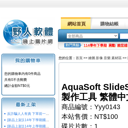
網站首頁
購物結帳
114學年下學期
蔣勳
賴世雄
您的位置：
首頁
>>
繪圖.影像.音樂.素材區
>>
您的購物車内有0件商品
共有0不含郵費
AquaSoft Slid
總計金額NT$0元
製作工具 繁體中
商品編號：Yyy0143
反詐騙人人有責 下單前一定要注意
本站售價：NT$100
[新品上架]114年下學期國小國中高中命題光碟,校用卷,習作
碟片片數：1
[新品上架]114年上學期國小國中高中命題光碟,校用卷,習作