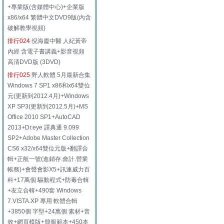
+專業版(含媒體中心)+企業版
x86/x64 繁體中文DVD9版(內含
破解教學視頻)
排行024
倪海廈中醫 人紀黃帝
內經 含電子書講義+影音視頻
高清DVD版 (3DVD)
排行025
野人軟體 5月最新合集
Windows 7 SP1 x86和x64雙位
元(更新到2012.4月)+Windows
XP SP3(更新到2012.5月)+MS
Office 2010 SP1+AutoCAD
2013+Dr.eye 譯典通 9.099
SP2+Adobe Master Collection
CS6 x32/x64雙位元版+翻譯合
輯+正航一號(進銷存.會計.營業
帳務)+會聲會影X5+訊連威力百
科+17萬個 驅動程式+防毒合輯
+友立合輯+490套 Windows
7.VISTA.XP 專用 軟體合輯
+3850個 字型+24萬個 素材+音
效+網頁模版+簡報範本+450本