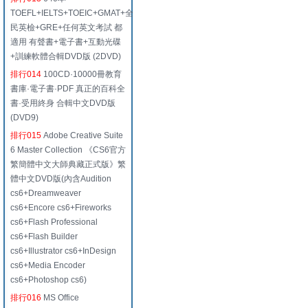
TOEFL+IELTS+TOEIC+GMAT+全
民英檢+GRE+任何英文考試 都
適用 有聲書+電子書+互動光碟
+訓練軟體合輯DVD版 (2DVD)
排行014
100CD·10000冊教育
書庫·電子書·PDF 真正的百科全
書·受用終身 合輯中文DVD版
(DVD9)
排行015
Adobe Creative Suite
6 Master Collection 《CS6官方
繁簡體中文大師典藏正式版》繁
體中文DVD版(內含Audition
cs6+Dreamweaver
cs6+Encore cs6+Fireworks
cs6+Flash Professional
cs6+Flash Builder
cs6+Illustrator cs6+InDesign
cs6+Media Encoder
cs6+Photoshop cs6)
排行016
MS Office