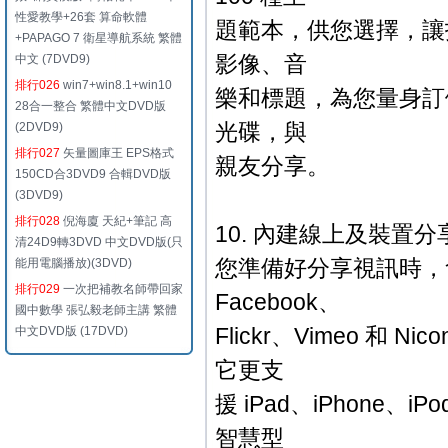
性愛教學+26套 算命軟體
題範本，供您選擇，讓
+PAPAGO 7 衛星導航系統 繁體
影像、音
中文 (7DVD9)
排行026
win7+win8.1+win10
樂和標題，為您量身訂做
28合一整合 繁體中文DVD版
光碟，與
(2DVD9)
排行027
矢量圖庫王 EPS格式
親友分享。
150CD合3DVD9 合輯DVD版
(3DVD9)
排行028
倪海廈 天紀+筆記 高
10. 內建線上及裝置分
清24D9轉3DVD 中文DVD版(只
您準備好分享視訊時，會聲
能用電腦播放)(3DVD)
排行029
一次把補教名師帶回家
Facebook、
國中數學 張弘毅老師主講 繁體
Flickr、Vimeo 
中文DVD版 (17DVD)
它更支
援 iPad、iPhone、iPod
智慧型