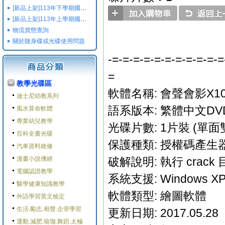
[新品上架]113年下學期國小國中高中命題光碟,校用卷,習作
[新品上架]113年上學期國小國中高中命題光碟,校用卷,習作
物流貨態查詢
關於随身碟或光碟使用問題
-=-=-=-=-=-=-=-=-=-=-=
=
教學光碟區
軟體名稱: 會聲會影X10 旗艦版
迪士尼幼教系列
語系版本: 繁體中文DV
風水算命軟體
專業幼兒教學
光碟片數: 1片裝 (單面雙
百科全書光碟
保護種類: 授權碼產生
汽車資料維修
漫畫小說佛經
破解說明: 執行 crac
電腦認證教學
系統支援: Windows XP/
醫學健康知識教學
軟體類型: 繪圖軟體
外語學習英文檢定
生活.勵志.相聲.企管學習
更新日期: 2017.05.28
運動.減肥.瑜珈.舞蹈.太極