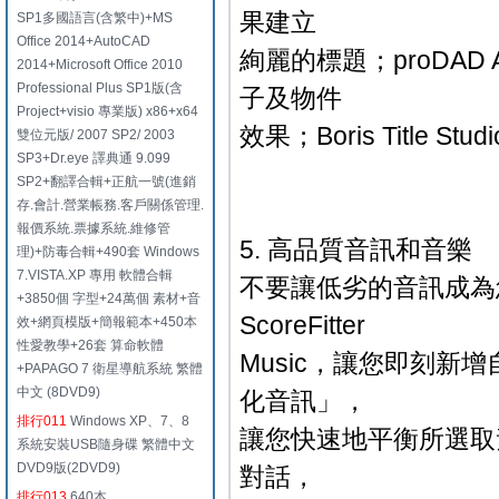
果建立
SP1多國語言(含繁中)+MS
Office 2014+AutoCAD
絢麗的標題；proDAD Ado
2014+Microsoft Office 2010
Professional Plus SP1版(含
子及物件
Project+visio 專業版) x86+x64
效果；Boris Title 
雙位元版/ 2007 SP2/ 2003
SP3+Dr.eye 譯典通 9.099
SP2+翻譯合輯+正航一號(進銷
存.會計.營業帳務.客戶關係管理.
報價系統.票據系統.維修管
5. 高品質音訊和音樂
理)+防毒合輯+490套 Windows
7.VISTA.XP 專用 軟體合輯
不要讓低劣的音訊成為
+3850個 字型+24萬個 素材+音
ScoreFitter
效+網頁模版+簡報範本+450本
性愛教學+26套 算命軟體
Music，讓您即刻
+PAPAGO 7 衛星導航系統 繁體
中文 (8DVD9)
化音訊」，
排行011
Windows XP、7、8
讓您快速地平衡所選取
系統安裝USB隨身碟 繁體中文
DVD9版(2DVD9)
對話，
排行013
640本