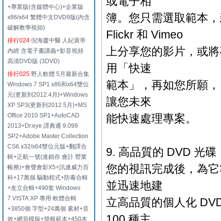
或電子相
+專業版(含媒體中心)+企業版
簿。您只需選取範本，新增
x86/x64 繁體中文DVD9版(內含
破解教學視頻)
Flickr 和 Vimeo
排行024
倪海廈中醫 人紀黃帝
上分享您的影片，或將
內經 含電子書講義+影音視頻
高清DVD版 (3DVD)
用「快速
排行025
野人軟體 5月最新合集
範本」，再如您所願，
Windows 7 SP1 x86和x64雙位
元(更新到2012.4月)+Windows
讓您未來
XP SP3(更新到2012.5月)+MS
Office 2010 SP1+AutoCAD
能快速處理專案。
2013+Dr.eye 譯典通 9.099
SP2+Adobe Master Collection
CS6 x32/x64雙位元版+翻譯合
9. 高品質的 DVD 光碟
輯+正航一號(進銷存.會計.營業
您的視訊完成後，為它準
帳務)+會聲會影X5+訊連威力百
科+17萬個 驅動程式+防毒合輯
並迅速地建
+友立合輯+490套 Windows
7.VISTA.XP 專用 軟體合輯
立高品質的個人化 DV
+3850個 字型+24萬個 素材+音
100 種主
效+網頁模版+簡報範本+450本