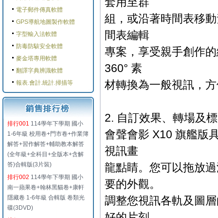
套用至群
電子郵件傳真軟體
組，或沿著時間表移動素
GPS導航地圖製作軟體
間表編輯
字型輸入法軟體
防毒防駭安全軟體
專案，享受親手創作的編
麥金塔專用軟體
360° 素
翻譯字典辨識軟體
材轉換為一般視訊，方
報表.會計.統計.掃描等
2. 自訂效果、轉場及
排行001
114學年下學期 國小
會聲會影 X10 旗艦版
1-6年級 校用卷+門市卷+作業簿
解答+習作解答+輔助教本解答
視訊畫
(全年級+全科目+全版本+含解
答)合輯版(3片裝)
龍點睛。您可以拖放過
排行002
114學年下學期 國小
要的外觀。
南一蘋果卷+翰林黑貓卷+康軒
隱藏卷 1-6年級 合輯版 卷類光
調整您視訊各軌及圖層
碟(3DVD)
好的片刻，