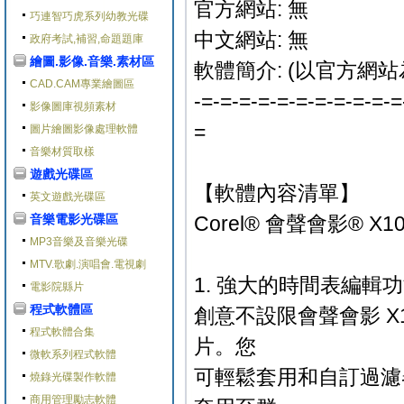
官方網站: 無
巧連智巧虎系列幼教光碟
中文網站: 無
政府考試,補習,命題題庫
繪圖.影像.音樂.素材區
軟體簡介: (以官方網站
CAD.CAM專業繪圖區
-=-=-=-=-=-=-=-=-=-=-=
影像圖庫視頻素材
=
圖片繪圖影像處理軟體
音樂材質取樣
遊戲光碟區
【軟體內容清單】
英文遊戲光碟區
音樂電影光碟區
Corel® 會聲會影® 
MP3音樂及音樂光碟
MTV.歌劇.演唱會.電視劇
1. 強大的時間表編輯
電影院縣片
程式軟體區
創意不設限會聲會影 
程式軟體合集
片。您
微軟系列程式軟體
可輕鬆套用和自訂過濾
燒錄光碟製作軟體
商用管理勵志軟體