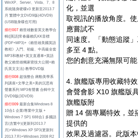
WinXP、Server、Vista、7、8
化，並選
系統隨身硬碟v3 更新至2013.7
月 繁體中文DVD9版(4DVD9)
取視訊的播放角度。使
(USB隨身碟也可用)
應嘗試不
排行007
賴世雄數套英文教學合
輯([英語]常春藤賴氏KK音標
同速度。「動態追蹤」
(PDF+MP3)+《賴世雄美國英語
多至 4 點。
教程》入門、初級、中高級全套
MP3和教材+英文直通車+英語
您的創意充滿無限可能
教父賴世雄獨家密技大公開+賴
氏英文文法) 教學DVD版
排行008
超強整合 蔣勳美學系
4. 旗艦版專用收藏特效
列講座+文學之美+美的沉思有
聲書系列 MP3有聲書 合輯中文
會聲會影 X10 旗
DVD9版(3DVD9)
旗艦版附
排行009
最新合集Windows 8
10合1 企業/專業中文版 +
贈 14 個專屬特效，並搭載
Windows 7 SP1 688合1 多國語
提供的
言(含繁中)(更新到2013.7
月)+Windows XP SP3(更新到
效果及過濾器。此版本中，新
2013.7月)+Windows 2008 R2