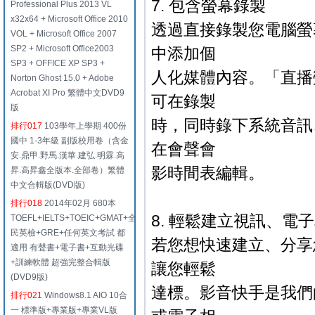
7. 包含螢幕錄製
Professional Plus 2013 VL
x32x64 + Microsoft Office 2010
透過直接錄製您電腦螢
VOL + Microsoft Office 2007
SP2 + Microsoft Office2003
中添加個
SP3 + OFFICE XP SP3 +
人化媒體內容。「直播
Norton Ghost 15.0 + Adobe
Acrobat XI Pro 繁體中文DVD9
可在錄製
版
時，同時錄下系統音訊
排行017
103學年上學期 400份
國中 1-3年級 副版校用卷（含金
在會聲會
安.鼎甲.野馬.漢華.建弘.明霖.高
影時間表編輯。
昇.高昇鑫全版本.全部卷）繁體
中文合輯版(DVD版)
排行018
2014年02月 680本
8. 輕鬆建立視訊、電
TOEFL+IELTS+TOEIC+GMAT+全
民英檢+GRE+任何英文考試 都
若您想快速建立、分享
適用 有聲書+電子書+互動光碟
+訓練軟體 超強完整合輯版
讓您輕鬆
(DVD9版)
達標。影音快手是我們
排行021
Windows8.1 AIO 10合
一 標準版+專業版+專業VL版