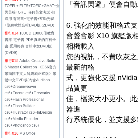
「音訊閃避」便會自動
TOEFL+IELTS+TOEIC+GMAT+全
民英檢+GRE+任何英文考試 都
適用 有聲書+電子書+互動光碟
6. 強化的效能和格式
+訓練軟體合輯DVD版 (2DVD)
排行014
100CD·10000冊教育
會聲會影 X10 旗
書庫·電子書·PDF 真正的百科全
相機載入
書·受用終身 合輯中文DVD版
(DVD9)
您的視訊，不費吹灰之
排行015
Adobe Creative Suite
最新的格
6 Master Collection 《CS6官方
繁簡體中文大師典藏正式版》繁
式，更強化支援 nVidia
體中文DVD版(內含Audition
品質更
cs6+Dreamweaver
cs6+Encore cs6+Fireworks
佳，檔案大小更小。此外，會
cs6+Flash Professional
cs6+Flash Builder
器進
cs6+Illustrator cs6+InDesign
行系統優化，並支援多款
cs6+Media Encoder
cs6+Photoshop cs6)
排行016
MS Office