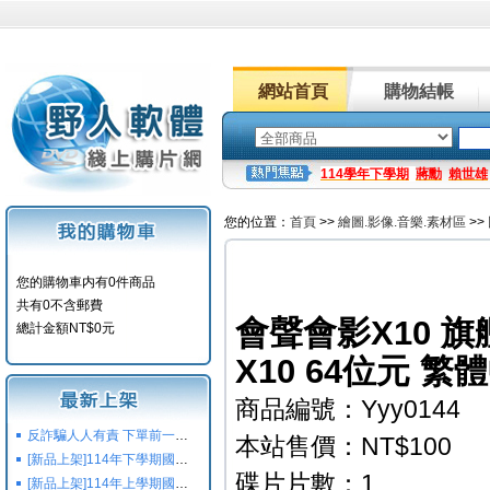
網站首頁
購物結帳
114學年下學期
蔣勳
賴世雄
您的位置：
首頁
>>
繪圖.影像.音樂.素材區
>>
您的購物車内有0件商品
共有0不含郵費
會聲會影X10 旗艦版 
總計金額NT$0元
X10 64位元 繁
商品編號：Yyy0144
反詐騙人人有責 下單前一定要注意
本站售價：NT$100
[新品上架]114年下學期國小國中高中命題光碟,校用卷,習作
碟片片數：1
[新品上架]114年上學期國小國中高中命題光碟,校用卷,習作