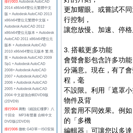
排行003
Autodesk AutoCAD
2014 x86/x64雙位元繁體中文
更加耀眼。或嘗試不同
版 + Autodesk AutoCAD 2013
行控制，
x86/x64雙位元繁體中文版 +
Autodesk AutoCAD 2012
讓您放慢、加速、停格
x86/x64雙位元版本 + Autodesk
AutoCAD 2011 x86/x64雙位元
版本 + Autodesk AutoCAD
3. 搭載更多功能
2010 x86/x64雙位元版本 繁.簡.
英 + Autodesk AutoCAD 2009
會聲會影包含許多功能
Sp1 + Autodesk AutoCAD
分滿意。現在，有了會
2008+ Autodesk AutoCAD
2007 + Autodesk AutoCAD
程，毫
2006 + Autodesk AutoCAD
不設限。利用「遮罩小
2005 + Autodesk AutoCAD
2004 中文超強合輯DVD9版
物件及背
(2DVD9)
景套用不同效果。例如
排行004
蔣勳《細說紅樓夢》八
十回全 MP3有聲書 合輯中文
的「多機
DVD版(2DVD9)
編輯器」可讓您以多達
排行006
微軟 G4D單一ISO安裝