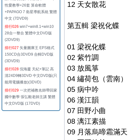
12 天女散花
性愛教學+26套 算命軟體
+PAPAGO 7 衛星導航系統 繁體
中文 (7DVD9)
第五輯 梁祝化蝶
排行026
win7+win8.1+win10
28合一整合 繁體中文DVD版
(2DVD9)
01 梁祝化蝶
排行027
矢量圖庫王 EPS格式
150CD合3DVD9 合輯DVD版
02 紫竹調
(3DVD9)
03 放風箏
排行028
倪海廈 天紀+筆記 高
清24D9轉3DVD 中文DVD版(只
04 繡荷包（雲南）
能用電腦播放)(3DVD)
05 病中吟
排行029
一次把補教名師帶回家
國中數學 張弘毅老師主講 繁體
06 漢江韻
中文DVD版 (17DVD)
07 田野小曲
08 漓江素描
09 月落烏啼霜滿天