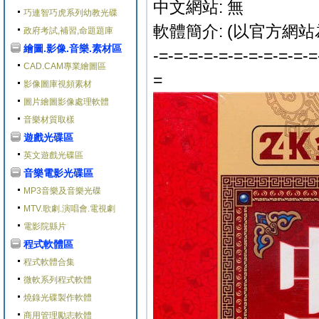
中文網站: 無
巧連智巧虎系列幼教光碟
軟體簡介: (以官方網站
政府考試,補習,命題題庫
繪圖.影像.音樂.素材區
-=-=-=-=-=-=-=-=-=-=-=
CAD.CAM專業繪圖區
=
影像圖庫視頻素材
圖片繪圖影像處理軟體
音樂材質取樣
遊戲光碟區
英文遊戲光碟區
音樂電影光碟區
MP3音樂及音樂光碟
MTV.歌劇.演唱會.電視劇
電影院縣片
程式軟體區
程式軟體合集
微軟系列程式軟體
燒錄光碟製作軟體
商用管理勵志軟體