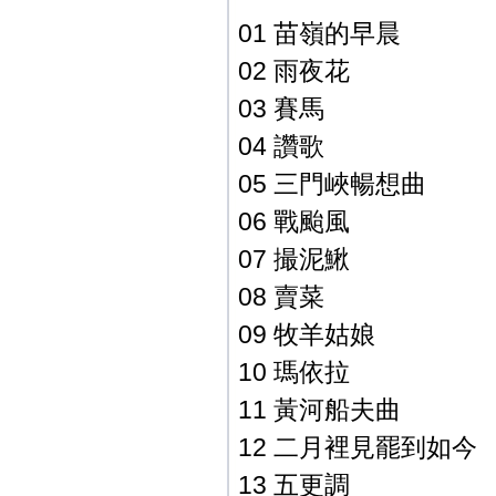
01 苗嶺的早晨
02 雨夜花
03 賽馬
04 讚歌
05 三門峽暢想曲
06 戰颱風
07 撮泥鰍
08 賣菜
09 牧羊姑娘
10 瑪依拉
11 黃河船夫曲
12 二月裡見罷到如今
13 五更調