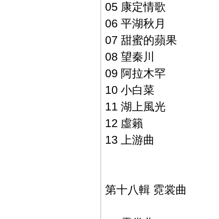
05 康定情歌
06 平湖秋月
07 甜蜜的蘋果
08 望秦川
09 阿拉木罕
10 小白菜
11 湖上風光
12 虛籟
13 上游曲
第十八輯 霓裳曲