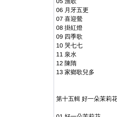
05 漁歌
06 月牙五更
07 喜迎鶯
08 掛紅燈
09 四季歌
10 哭七七
11 泉水
12 陳隋
13 家鄉歌兒多
第十五輯 好一朵茉莉
01 好一朵茉莉花