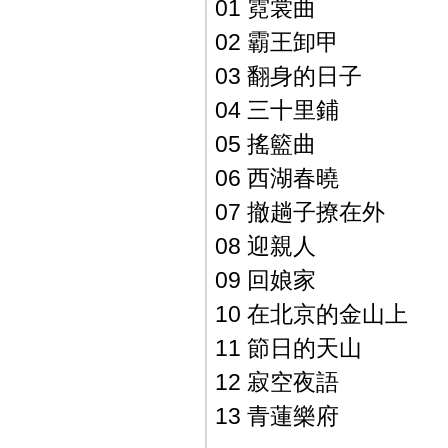
01 霓裳曲
02 霸王卸甲
03 翻身的日子
04 三十里鋪
05 搖籃曲
06 西湖春曉
07 撤趟子撩在外
08 迎親人
09 回娘家
10 在北京的金山上
11 節日的天山
12 寂空夜語
13 青蓮樂府