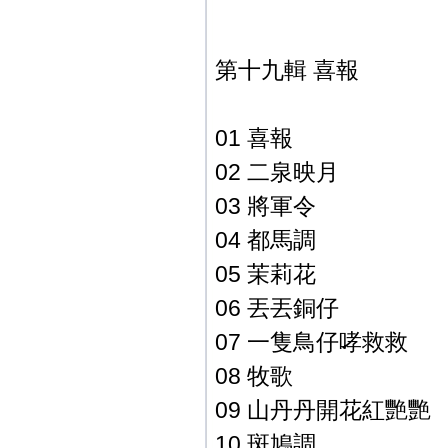
第十九輯 喜報
01 喜報
02 二泉映月
03 將軍令
04 都馬調
05 茉莉花
06 丟丟銅仔
07 一隻鳥仔哮救救
08 牧歌
09 山丹丹開花紅艷艷
10 斑鳩調