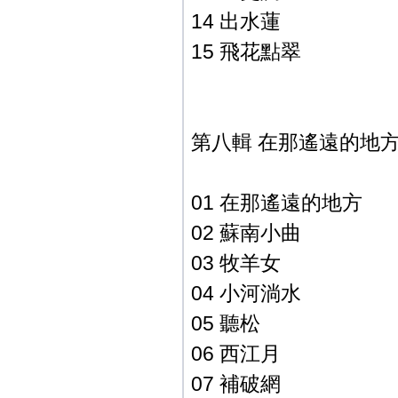
14 出水蓮
15 飛花點翠
第八輯 在那遙遠的地
01 在那遙遠的地方
02 蘇南小曲
03 牧羊女
04 小河淌水
05 聽松
06 西江月
07 補破網