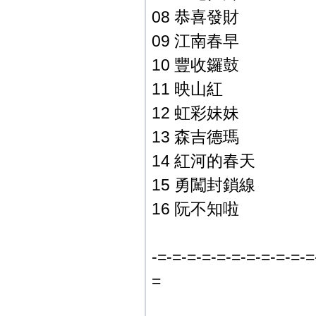
08 恭喜發財
09 江南春早
10 豐收鑼鼓
11 映山紅
12 虹彩妹妹
13 森吉德瑪
14 紅河的春天
15 勇闖封鎖線
16 阮不知啦
-=-=-=-=-=-=-=-=-=-=-=
=