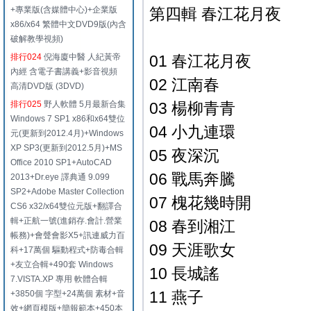
+專業版(含媒體中心)+企業版
第四輯 春江花月夜
x86/x64 繁體中文DVD9版(內含
破解教學視頻)
排行024
倪海廈中醫 人紀黃帝
01 春江花月夜
內經 含電子書講義+影音視頻
02 江南春
高清DVD版 (3DVD)
排行025
野人軟體 5月最新合集
03 楊柳青青
Windows 7 SP1 x86和x64雙位
04 小九連環
元(更新到2012.4月)+Windows
XP SP3(更新到2012.5月)+MS
05 夜深沉
Office 2010 SP1+AutoCAD
06 戰馬奔騰
2013+Dr.eye 譯典通 9.099
SP2+Adobe Master Collection
07 槐花幾時開
CS6 x32/x64雙位元版+翻譯合
輯+正航一號(進銷存.會計.營業
08 春到湘江
帳務)+會聲會影X5+訊連威力百
09 天涯歌女
科+17萬個 驅動程式+防毒合輯
+友立合輯+490套 Windows
10 長城謠
7.VISTA.XP 專用 軟體合輯
11 燕子
+3850個 字型+24萬個 素材+音
效+網頁模版+簡報範本+450本