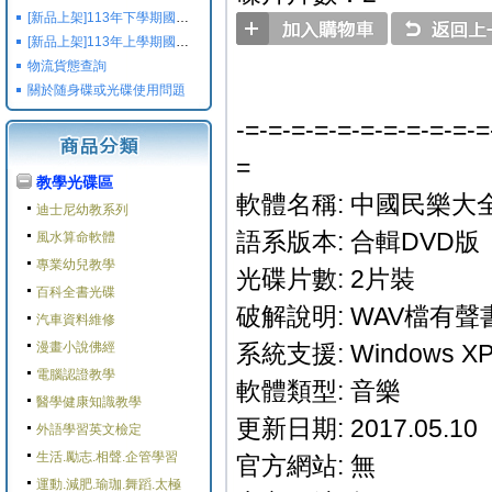
[新品上架]113年下學期國小國中高中命題光碟,校用卷,習作
[新品上架]113年上學期國小國中高中命題光碟,校用卷,習作
物流貨態查詢
關於随身碟或光碟使用問題
-=-=-=-=-=-=-=-=-=-=-=
=
教學光碟區
軟體名稱: 中國民樂大
迪士尼幼教系列
語系版本: 合輯DVD版
風水算命軟體
專業幼兒教學
光碟片數: 2片裝
百科全書光碟
破解說明: WAV檔有聲
汽車資料維修
漫畫小說佛經
系統支援: Windows XP/V
電腦認證教學
軟體類型: 音樂
醫學健康知識教學
更新日期: 2017.05.10
外語學習英文檢定
生活.勵志.相聲.企管學習
官方網站: 無
運動.減肥.瑜珈.舞蹈.太極