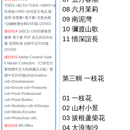
TOEFL+IELTS+TOEIC+GMAT+全
08 六月茉莉
民英檢+GRE+任何英文考試 都
09 南泥灣
適用 有聲書+電子書+互動光碟
+訓練軟體合輯DVD版 (2DVD)
10 彌渡山歌
排行014
100CD·10000冊教育
11 情深誼長
書庫·電子書·PDF 真正的百科全
書·受用終身 合輯中文DVD版
(DVD9)
排行015
Adobe Creative Suite
6 Master Collection 《CS6官方
繁簡體中文大師典藏正式版》繁
體中文DVD版(內含Audition
第三輯 一枝花
cs6+Dreamweaver
cs6+Encore cs6+Fireworks
cs6+Flash Professional
01 一枝花
cs6+Flash Builder
cs6+Illustrator cs6+InDesign
02 山村小景
cs6+Media Encoder
03 拔根蘆柴花
cs6+Photoshop cs6)
排行016
MS Office
04 大浪淘沙