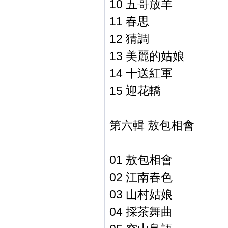
10 五哥放羊
11 春思
12 猜調
13 美麗的姑娘
14 十送紅軍
15 迎花轎
第六輯 敖包相會
01 敖包相會
02 江南春色
03 山村姑娘
04 採茶舞曲