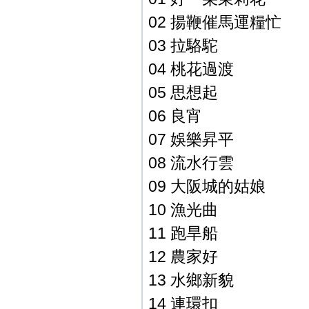
02 揚鞭催馬運糧忙
03 拉駱駝
04 桃花過渡
05 思想起
06 良宵
07 娛樂昇平
08 流水行雲
09 大阪城的姑娘
10 漁光曲
11 跑旱船
12 農家好
13 水鄉新貌
14 連環扣