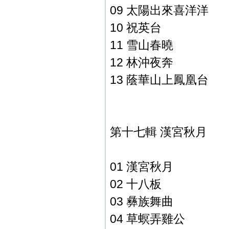
09 太陽出來喜洋洋
10 祝英台
11 雪山春曉
12 林沖夜奔
13 蔭華山上鳳凰台
第十七輯 漢宮秋月
01 漢宮秋月
02 十八板
03 彝族舞曲
04 草螟弄雞公