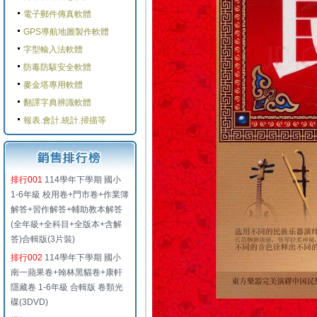
電子郵件傳真軟體
GPS導航地圖製作軟體
字型輸入法軟體
防毒防駭安全軟體
麥金塔專用軟體
翻譯字典辨識軟體
報表.會計.統計.掃描等
排行001
114學年下學期 國小
1-6年級 校用卷+門市卷+作業簿
解答+習作解答+輔助教本解答
(全年級+全科目+全版本+含解
答)合輯版(3片裝)
排行002
114學年下學期 國小
南一蘋果卷+翰林黑貓卷+康軒
隱藏卷 1-6年級 合輯版 卷類光
碟(3DVD)