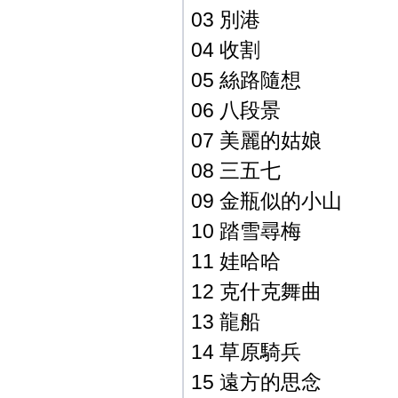
03 別港
04 收割
05 絲路隨想
06 八段景
07 美麗的姑娘
08 三五七
09 金瓶似的小山
10 踏雪尋梅
11 娃哈哈
12 克什克舞曲
13 龍船
14 草原騎兵
15 遠方的思念