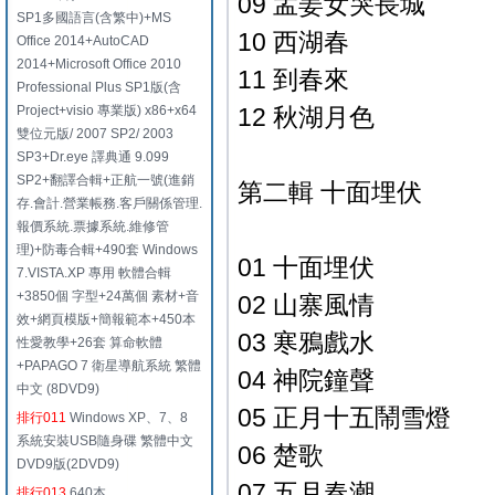
09 孟姜女哭長城
SP1多國語言(含繁中)+MS
10 西湖春
Office 2014+AutoCAD
2014+Microsoft Office 2010
11 到春來
Professional Plus SP1版(含
Project+visio 專業版) x86+x64
12 秋湖月色
雙位元版/ 2007 SP2/ 2003
SP3+Dr.eye 譯典通 9.099
SP2+翻譯合輯+正航一號(進銷
第二輯 十面埋伏
存.會計.營業帳務.客戶關係管理.
報價系統.票據系統.維修管
理)+防毒合輯+490套 Windows
01 十面埋伏
7.VISTA.XP 專用 軟體合輯
+3850個 字型+24萬個 素材+音
02 山寨風情
效+網頁模版+簡報範本+450本
03 寒鴉戲水
性愛教學+26套 算命軟體
+PAPAGO 7 衛星導航系統 繁體
04 神院鐘聲
中文 (8DVD9)
05 正月十五鬧雪燈
排行011
Windows XP、7、8
系統安裝USB隨身碟 繁體中文
06 楚歌
DVD9版(2DVD9)
07 五月春潮
排行013
640本