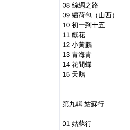
08 絲綢之路
09 繡荷包（山西）
10 初一到十五
11 獻花
12 小黃鸝
13 青海青
14 花間蝶
15 天鵝
第九輯 姑蘇行
01 姑蘇行