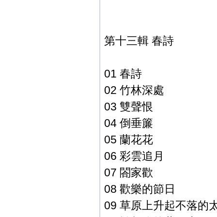
第十三輯 春詩
01 春詩
02 竹林深處
03 雙聲恨
04 倒垂簾
05 蘭花花
06 彩雲追月
07 閤家歡
08 歡樂的節日
09 草原上升起不落的