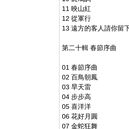
11 映山紅
12 從軍行
13 遠方的客人請你留
第二十輯 春節序曲
01 春節序曲
02 百鳥朝鳳
03 旱天雷
04 步步高
05 喜洋洋
06 花好月圓
07 金蛇狂舞