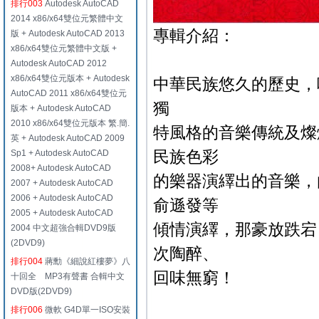
排行003
Autodesk AutoCAD
2014 x86/x64雙位元繁體中文
專輯介紹：
版 + Autodesk AutoCAD 2013
x86/x64雙位元繁體中文版 +
Autodesk AutoCAD 2012
x86/x64雙位元版本 + Autodesk
中華民族悠久的歷史，
AutoCAD 2011 x86/x64雙位元
獨
版本 + Autodesk AutoCAD
2010 x86/x64雙位元版本 繁.簡.
特風格的音樂傳統及燦
英 + Autodesk AutoCAD 2009
民族色彩
Sp1 + Autodesk AutoCAD
2008+ Autodesk AutoCAD
的樂器演繹出的音樂，
2007 + Autodesk AutoCAD
2006 + Autodesk AutoCAD
俞遜發等
2005 + Autodesk AutoCAD
傾情演繹，那豪放跌宕
2004 中文超強合輯DVD9版
(2DVD9)
次陶醉、
排行004
蔣勳《細說紅樓夢》八
回味無窮！
十回全 MP3有聲書 合輯中文
DVD版(2DVD9)
排行006
微軟 G4D單一ISO安裝