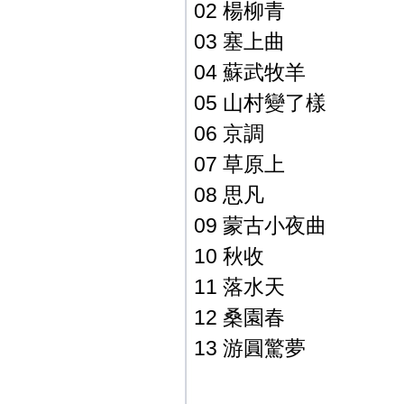
02 楊柳青
03 塞上曲
04 蘇武牧羊
05 山村變了樣
06 京調
07 草原上
08 思凡
09 蒙古小夜曲
10 秋收
11 落水天
12 桑園春
13 游圓驚夢