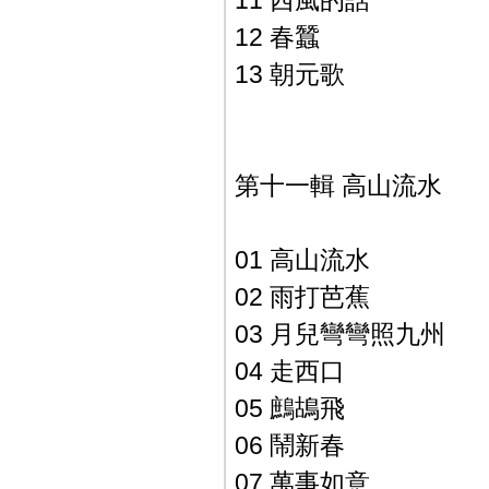
11 西風的話
12 春蠶
13 朝元歌
第十一輯 高山流水
01 高山流水
02 雨打芭蕉
03 月兒彎彎照九州
04 走西口
05 鷓鴣飛
06 鬧新春
07 萬事如意