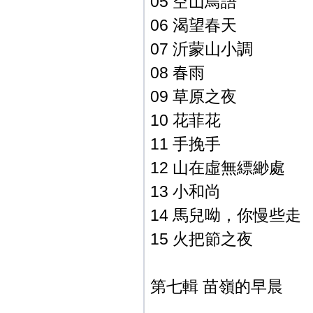
05 空山鳥語
06 渴望春天
07 沂蒙山小調
08 春雨
09 草原之夜
10 花菲花
11 手挽手
12 山在虛無縹緲處
13 小和尚
14 馬兒呦，你慢些走
15 火把節之夜
第七輯 苗嶺的早晨