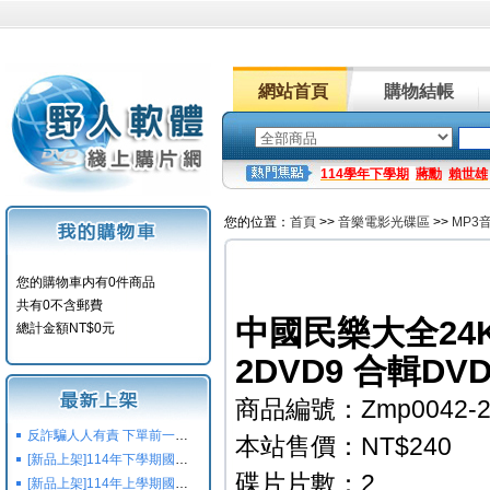
網站首頁
購物結帳
114學年下學期
蔣勳
賴世雄
您的位置：
首頁
>>
音樂電影光碟區
>>
MP3
您的購物車内有0件商品
共有0不含郵費
中國民樂大全24K
總計金額NT$0元
2DVD9 合輯DVD
商品編號：Zmp0042-
反詐騙人人有責 下單前一定要注意
本站售價：NT$240
[新品上架]114年下學期國小國中高中命題光碟,校用卷,習作
碟片片數：2
[新品上架]114年上學期國小國中高中命題光碟,校用卷,習作