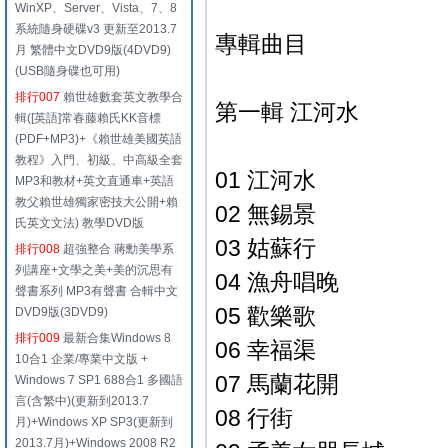
WinXP、Server、Vista、7、8
系統隨身硬碟v3 更新至2013.7
專輯曲目
月 繁體中文DVD9版(4DVD9)
(USB隨身碟也可用)
排行007
賴世雄數套英文教學合
第一輯 江河水
輯([英語]常春藤賴氏KK音標
(PDF+MP3)+《賴世雄美國英語
教程》入門、初級、中高級全套
01 江河水
MP3和教材+英文直通車+英語
教父賴世雄獨家密技大公開+賴
02 無錫景
氏英文文法) 教學DVD版
03 姑蘇行
排行008
超強整合 蔣勳美學系
列講座+文學之美+美的沉思有
04 漁舟唱晚
聲書系列 MP3有聲書 合輯中文
05 歡樂歌
DVD9版(3DVD9)
排行009
最新合集Windows 8
06 幸福渠
10合1 企業/專業中文版 +
07 馬蘭花開
Windows 7 SP1 688合1 多國語
言(含繁中)(更新到2013.7
08 行街
月)+Windows XP SP3(更新到
2013.7月)+Windows 2008 R2