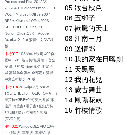
Professional Plus 2013 VL
05 妝台秋色
x32x64 + Microsoft Office 2010
VOL + Microsoft Office 2007
06 五梆子
SP2 + Microsoft Office2003
07 歡騰的天山
SP3 + OFFICE XP SP3 +
Norton Ghost 15.0 + Adobe
08 江南三月
Acrobat XI Pro 繁體中文DVD9
版
09 送情郎
排行017
103學年上學期 400份
10 我的家在日喀則
國中 1-3年級 副版校用卷（含金
安.鼎甲.野馬.漢華.建弘.明霖.高
11 天黑黑
昇.高昇鑫全版本.全部卷）繁體
12 我的花兒
中文合輯版(DVD版)
排行018
2014年02月 680本
13 蒙古舞曲
TOEFL+IELTS+TOEIC+GMAT+全
14 鳳陽花鼓
民英檢+GRE+任何英文考試 都
適用 有聲書+電子書+互動光碟
15 竹樓情歌
+訓練軟體 超強完整合輯版
(DVD9版)
排行021
Windows8.1 AIO 10合
一 標準版+專業版+專業VL版