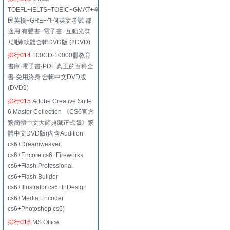
TOEFL+IELTS+TOEIC+GMAT+全
民英檢+GRE+任何英文考試 都
適用 有聲書+電子書+互動光碟
+訓練軟體合輯DVD版 (2DVD)
排行014
100CD·10000冊教育
書庫·電子書·PDF 真正的百科全
書·受用終身 合輯中文DVD版
(DVD9)
排行015
Adobe Creative Suite
6 Master Collection 《CS6官方
繁簡體中文大師典藏正式版》繁
體中文DVD版(內含Audition
cs6+Dreamweaver
cs6+Encore cs6+Fireworks
cs6+Flash Professional
cs6+Flash Builder
cs6+Illustrator cs6+InDesign
cs6+Media Encoder
cs6+Photoshop cs6)
排行016
MS Office