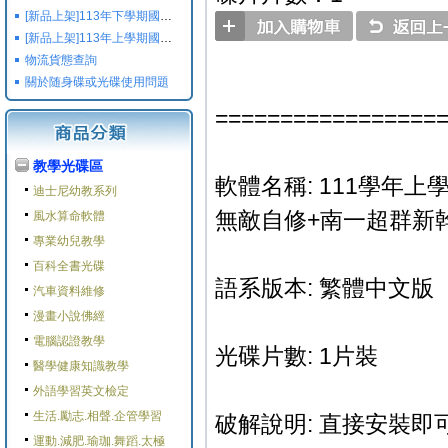
[新品上架]113年下學期國小國中高中命題光碟,校用卷,習作
[新品上架]113年上學期國小國中高中命題光碟,校用卷,習作
物流貨態查詢
關於随身碟或光碟使用問題
=================
教學光碟區
軟體名稱: 111學年上
迪士尼幼教系列
無敵自修+南一超群新幹
風水算命軟體
專業幼兒教學
百科全書光碟
語系版本: 繁體中文版
汽車資料維修
漫畫小說佛經
電腦認證教學
光碟片數: 1片裝
醫學健康知識教學
外語學習英文檢定
生活.勵志.相聲.企管學習
破解說明: 直接安裝即可
運動.減肥.瑜珈.舞蹈.太極