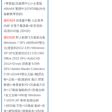
+專業版(含媒體中心)+企業版
x86/x64 繁體中文DVD9版(內含
破解教學視頻)
排行024
倪海廈中醫 人紀黃帝
內經 含電子書講義+影音視頻
高清DVD版 (3DVD)
排行025
野人軟體 5月最新合集
Windows 7 SP1 x86和x64雙位
元(更新到2012.4月)+Windows
XP SP3(更新到2012.5月)+MS
Office 2010 SP1+AutoCAD
2013+Dr.eye 譯典通 9.099
SP2+Adobe Master Collection
CS6 x32/x64雙位元版+翻譯合
輯+正航一號(進銷存.會計.營業
帳務)+會聲會影X5+訊連威力百
科+17萬個 驅動程式+防毒合輯
+友立合輯+490套 Windows
7.VISTA.XP 專用 軟體合輯
+3850個 字型+24萬個 素材+音
效+網頁模版+簡報範本+450本