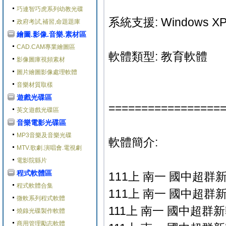
巧連智巧虎系列幼教光碟
系統支援: Windows XP/V
政府考試,補習,命題題庫
繪圖.影像.音樂.素材區
CAD.CAM專業繪圖區
軟體類型: 教育軟體
影像圖庫視頻素材
圖片繪圖影像處理軟體
音樂材質取樣
遊戲光碟區
=================
英文遊戲光碟區
音樂電影光碟區
MP3音樂及音樂光碟
軟體簡介:
MTV.歌劇.演唱會.電視劇
電影院縣片
程式軟體區
111上 南一 國中超群
程式軟體合集
111上 南一 國中超群新
微軟系列程式軟體
111上 南一 國中超群新
燒錄光碟製作軟體
商用管理勵志軟體