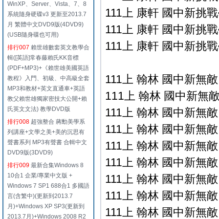
WinXP、Server、Vista、7、8
111上 康軒 國中新挑戰
系統隨身硬碟v3 更新至2013.7
月 繁體中文DVD9版(4DVD9)
111上 康軒 國中新挑戰
(USB隨身碟也可用)
111上 康軒 國中新挑戰
排行007
賴世雄數套英文教學合
輯([英語]常春藤賴氏KK音標
(PDF+MP3)+《賴世雄美國英語
111上 翰林 國中新無
教程》入門、初級、中高級全套
MP3和教材+英文直通車+英語
111上 翰林 國中新無敵自
教父賴世雄獨家密技大公開+賴
氏英文文法) 教學DVD版
111上 翰林 國中新無敵自
排行008
超強整合 蔣勳美學系
111上 翰林 國中新無敵自
列講座+文學之美+美的沉思有
聲書系列 MP3有聲書 合輯中文
111上 翰林 國中新無敵自
DVD9版(3DVD9)
111上 翰林 國中新無敵自
排行009
最新合集Windows 8
10合1 企業/專業中文版 +
111上 翰林 國中新無敵自
Windows 7 SP1 688合1 多國語
111上 翰林 國中新無敵自
言(含繁中)(更新到2013.7
月)+Windows XP SP3(更新到
111上 翰林 國中新無敵自
2013.7月)+Windows 2008 R2