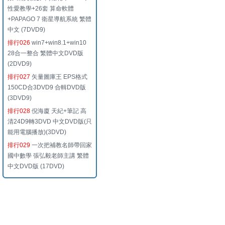
性愛教學+26套 算命軟體
+PAPAGO 7 衛星導航系統 繁體
中文 (7DVD9)
排行026
win7+win8.1+win10
28合一整合 繁體中文DVD版
(2DVD9)
排行027
矢量圖庫王 EPS格式
150CD合3DVD9 合輯DVD版
(3DVD9)
排行028
倪海廈 天紀+筆記 高
清24D9轉3DVD 中文DVD版(只
能用電腦播放)(3DVD)
排行029
一次把補教名師帶回家
國中數學 張弘毅老師主講 繁體
中文DVD版 (17DVD)