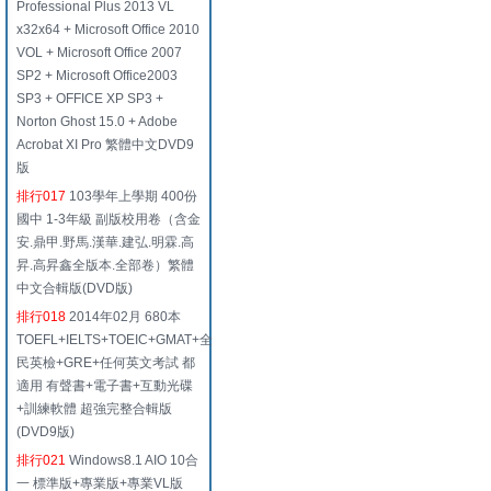
Professional Plus 2013 VL
x32x64 + Microsoft Office 2010
VOL + Microsoft Office 2007
SP2 + Microsoft Office2003
SP3 + OFFICE XP SP3 +
Norton Ghost 15.0 + Adobe
Acrobat XI Pro 繁體中文DVD9
版
排行017
103學年上學期 400份
國中 1-3年級 副版校用卷（含金
安.鼎甲.野馬.漢華.建弘.明霖.高
昇.高昇鑫全版本.全部卷）繁體
中文合輯版(DVD版)
排行018
2014年02月 680本
TOEFL+IELTS+TOEIC+GMAT+全
民英檢+GRE+任何英文考試 都
適用 有聲書+電子書+互動光碟
+訓練軟體 超強完整合輯版
(DVD9版)
排行021
Windows8.1 AIO 10合
一 標準版+專業版+專業VL版