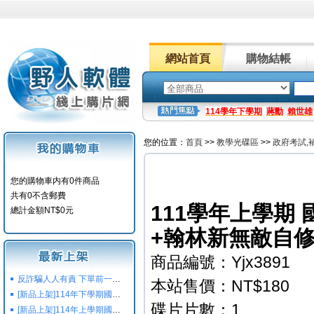
網站首頁
購物結帳
114學年下學期
蔣勳
賴世雄
您的位置：
首頁
>>
教學光碟區
>>
政府考試,
您的購物車内有0件商品
共有0不含郵費
111學年上學期 
總計金額NT$0元
+翰林新無敵自修
商品編號：Yjx3891
反詐騙人人有責 下單前一定要注意
本站售價：NT$180
[新品上架]114年下學期國小國中高中命題光碟,校用卷,習作
碟片片數：1
[新品上架]114年上學期國小國中高中命題光碟,校用卷,習作