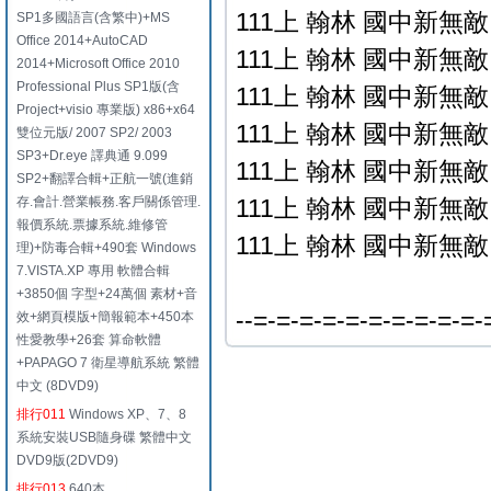
111上 翰林 國中新無敵自
SP1多國語言(含繁中)+MS
Office 2014+AutoCAD
111上 翰林 國中新無敵自
2014+Microsoft Office 2010
Professional Plus SP1版(含
111上 翰林 國中新無敵自
Project+visio 專業版) x86+x64
111上 翰林 國中新無敵自
雙位元版/ 2007 SP2/ 2003
SP3+Dr.eye 譯典通 9.099
111上 翰林 國中新無敵自
SP2+翻譯合輯+正航一號(進銷
存.會計.營業帳務.客戶關係管理.
111上 翰林 國中新無敵自
報價系統.票據系統.維修管
111上 翰林 國中新無敵自
理)+防毒合輯+490套 Windows
7.VISTA.XP 專用 軟體合輯
+3850個 字型+24萬個 素材+音
--=-=-=-=-=-=-=-=-=-=-
效+網頁模版+簡報範本+450本
性愛教學+26套 算命軟體
+PAPAGO 7 衛星導航系統 繁體
中文 (8DVD9)
排行011
Windows XP、7、8
系統安裝USB隨身碟 繁體中文
DVD9版(2DVD9)
排行013
640本