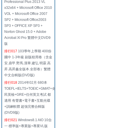
Professional Plus 2013 VL
x32x64 + Microsoft Office 2010
VOL + Microsoft Office 2007
SP2 + Microsoft Office2003
SP3 + OFFICE XP SP3 +
Norton Ghost 15.0 + Adobe
Acrobat XI Pro 繁體中文DVD9
版
排行017
103學年上學期 400份
國中 1-3年級 副版校用卷（含金
安.鼎甲.野馬.漢華.建弘.明霖.高
昇.高昇鑫全版本.全部卷）繁體
中文合輯版(DVD版)
排行018
2014年02月 680本
TOEFL+IELTS+TOEIC+GMAT+全
民英檢+GRE+任何英文考試 都
適用 有聲書+電子書+互動光碟
+訓練軟體 超強完整合輯版
(DVD9版)
排行021
Windows8.1 AIO 10合
一 標準版+專業版+專業VL版