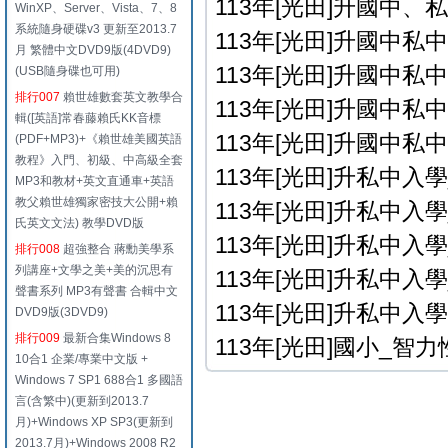
113年[光田]升國中、
WinXP、Server、Vista、7、8
系統隨身硬碟v3 更新至2013.7
113年[光田]升國中私中
月 繁體中文DVD9版(4DVD9)
113年[光田]升國中私中
(USB隨身碟也可用)
排行007
賴世雄數套英文教學合
113年[光田]升國中私中
輯([英語]常春藤賴氏KK音標
113年[光田]升國中私中
(PDF+MP3)+《賴世雄美國英語
教程》入門、初級、中高級全套
113年[光田]升私中入學
MP3和教材+英文直通車+英語
教父賴世雄獨家密技大公開+賴
113年[光田]升私中入學
氏英文文法) 教學DVD版
113年[光田]升私中入學
排行008
超強整合 蔣勳美學系
列講座+文學之美+美的沉思有
113年[光田]升私中入學
聲書系列 MP3有聲書 合輯中文
113年[光田]升私中入
DVD9版(3DVD9)
排行009
最新合集Windows 8
113年[光田]國小_智力
10合1 企業/專業中文版 +
Windows 7 SP1 688合1 多國語
言(含繁中)(更新到2013.7
月)+Windows XP SP3(更新到
2013.7月)+Windows 2008 R2