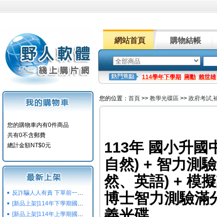
網站首頁
購物結帳
114學年下學期
蔣勳
賴世雄
您的位置：
首頁
>>
教學光碟區
>>
政府考試,
您的購物車内有0件商品
共有0不含郵費
113年 國小升
總計金額NT$0元
自然) + 智力測
然、英語) + 模
反詐騙人人有責 下單前一定要注意
博士智力測驗滿分
[新品上架]114年下學期國小國中高中命題光碟,校用卷,習作
義光碟
[新品上架]114年上學期國小國中高中命題光碟,校用卷,習作