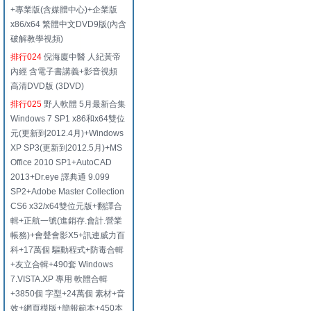
+專業版(含媒體中心)+企業版
x86/x64 繁體中文DVD9版(內含
破解教學視頻)
排行024
倪海廈中醫 人紀黃帝
內經 含電子書講義+影音視頻
高清DVD版 (3DVD)
排行025
野人軟體 5月最新合集
Windows 7 SP1 x86和x64雙位
元(更新到2012.4月)+Windows
XP SP3(更新到2012.5月)+MS
Office 2010 SP1+AutoCAD
2013+Dr.eye 譯典通 9.099
SP2+Adobe Master Collection
CS6 x32/x64雙位元版+翻譯合
輯+正航一號(進銷存.會計.營業
帳務)+會聲會影X5+訊連威力百
科+17萬個 驅動程式+防毒合輯
+友立合輯+490套 Windows
7.VISTA.XP 專用 軟體合輯
+3850個 字型+24萬個 素材+音
效+網頁模版+簡報範本+450本