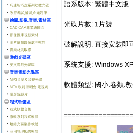
語系版本: 繁體中文版
巧連智巧虎系列幼教光碟
政府考試,補習,命題題庫
繪圖.影像.音樂.素材區
光碟片數: 1片裝
CAD.CAM專業繪圖區
影像圖庫視頻素材
圖片繪圖影像處理軟體
破解說明: 直接安裝即可
音樂材質取樣
遊戲光碟區
系統支援: Windows XP/V
英文遊戲光碟區
音樂電影光碟區
MP3音樂及音樂光碟
軟體類型: 國小.卷類.
MTV.歌劇.演唱會.電視劇
電影院縣片
程式軟體區
程式軟體合集
=================
微軟系列程式軟體
燒錄光碟製作軟體
商用管理勵志軟體