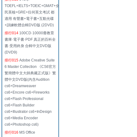
TOEFL+IELTS+TOEIC+GMAT+全
民英檢+GRE+任何英文考試 都
適用 有聲書+電子書+互動光碟
+訓練軟體合輯DVD版 (2DVD)
排行014
100CD·10000冊教育
書庫·電子書·PDF 真正的百科全
書·受用終身 合輯中文DVD版
(DVD9)
排行015
Adobe Creative Suite
6 Master Collection 《CS6官方
繁簡體中文大師典藏正式版》繁
體中文DVD版(內含Audition
cs6+Dreamweaver
cs6+Encore cs6+Fireworks
cs6+Flash Professional
cs6+Flash Builder
cs6+Illustrator cs6+InDesign
cs6+Media Encoder
cs6+Photoshop cs6)
排行016
MS Office