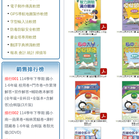
電子郵件傳真軟體
GPS導航地圖製作軟體
字型輸入法軟體
防毒防駭安全軟體
麥金塔專用軟體
翻譯字典辨識軟體
報表.會計.統計.掃描等
排行001
114學年下學期 國小
1-6年級 校用卷+門市卷+作業簿
解答+習作解答+輔助教本解答
(全年級+全科目+全版本+含解
答)合輯版(3片裝)
排行002
114學年下學期 國小
南一蘋果卷+翰林黑貓卷+康軒
隱藏卷 1-6年級 合輯版 卷類光
碟(3DVD)