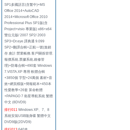
SP1多國語言(含繁中)+MS
Office 2014+AutoCAD
2014+Microsoft Office 2010
Professional Plus SP1版(含
Project+visio 專業版) x86+x64
雙位元版/ 2007 SP2/ 2003
SP3+Dr.eye 譯典通 9.099
SP2+翻譯合輯+正航一號(進銷
存.會計.營業帳務.客戶關係管理.
報價系統.票據系統.維修管
理)+防毒合輯+490套 Windows
7.VISTA.XP 專用 軟體合輯
+3850個 字型+24萬個 素材+音
效+網頁模版+簡報範本+450本
性愛教學+26套 算命軟體
+PAPAGO 7 衛星導航系統 繁體
中文 (8DVD9)
排行011
Windows XP、7、8
系統安裝USB隨身碟 繁體中文
DVD9版(2DVD9)
排行013
640本