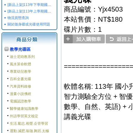
[新品上架]113年下學期國小國中高中命題光碟,校用卷,習作
商品編號：Yjx4503
[新品上架]113年上學期國小國中高中命題光碟,校用卷,習作
本站售價：NT$180
物流貨態查詢
關於随身碟或光碟使用問題
碟片片數：1
教學光碟區
迪士尼幼教系列
風水算命軟體
=================
專業幼兒教學
百科全書光碟
軟體名稱: 113年 國
汽車資料維修
漫畫小說佛經
智力測驗全方位 + 智
電腦認證教學
數學、自然、英語) +
醫學健康知識教學
講義光碟
外語學習英文檢定
生活.勵志.相聲.企管學習
運動.減肥.瑜珈.舞蹈.太極