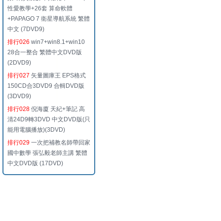
性愛教學+26套 算命軟體
+PAPAGO 7 衛星導航系統 繁體
中文 (7DVD9)
排行026
win7+win8.1+win10
28合一整合 繁體中文DVD版
(2DVD9)
排行027
矢量圖庫王 EPS格式
150CD合3DVD9 合輯DVD版
(3DVD9)
排行028
倪海廈 天紀+筆記 高
清24D9轉3DVD 中文DVD版(只
能用電腦播放)(3DVD)
排行029
一次把補教名師帶回家
國中數學 張弘毅老師主講 繁體
中文DVD版 (17DVD)