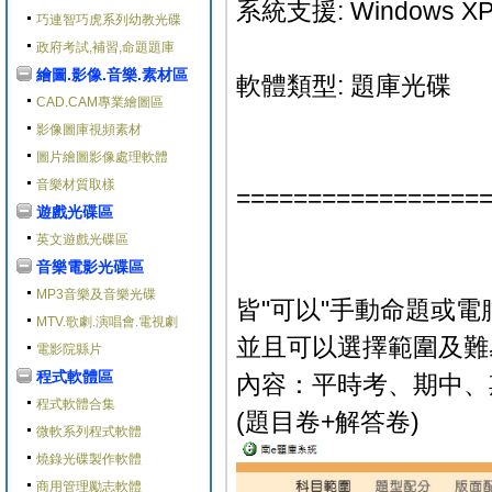
系統支援: Windows XP/V
巧連智巧虎系列幼教光碟
政府考試,補習,命題題庫
繪圖.影像.音樂.素材區
軟體類型: 題庫光碟
CAD.CAM專業繪圖區
影像圖庫視頻素材
圖片繪圖影像處理軟體
音樂材質取樣
=================
遊戲光碟區
英文遊戲光碟區
音樂電影光碟區
MP3音樂及音樂光碟
皆"可以"手動命題或電
MTV.歌劇.演唱會.電視劇
並且可以選擇範圍及難
電影院縣片
程式軟體區
內容：平時考、期中、
程式軟體合集
(題目卷+解答卷)
微軟系列程式軟體
燒錄光碟製作軟體
商用管理勵志軟體