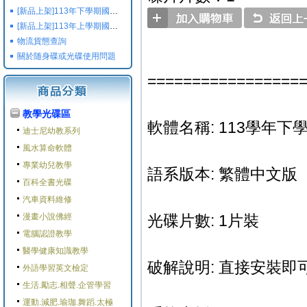
[新品上架]113年下學期國小國中高中命題光碟,校用卷,習作
[新品上架]113年上學期國小國中高中命題光碟,校用卷,習作
物流貨態查詢
關於随身碟或光碟使用問題
=================
教學光碟區
軟體名稱: 113學年下學
迪士尼幼教系列
風水算命軟體
專業幼兒教學
語系版本: 繁體中文版
百科全書光碟
汽車資料維修
漫畫小說佛經
光碟片數: 1片裝
電腦認證教學
醫學健康知識教學
破解說明: 直接安裝即可
外語學習英文檢定
生活.勵志.相聲.企管學習
運動.減肥.瑜珈.舞蹈.太極