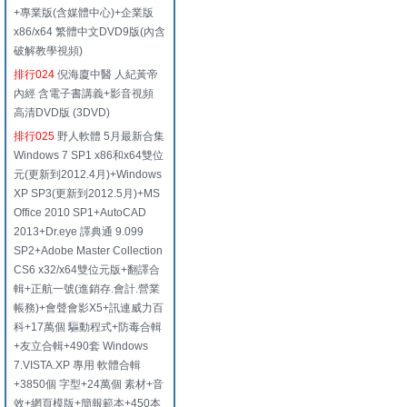
+專業版(含媒體中心)+企業版
x86/x64 繁體中文DVD9版(內含
破解教學視頻)
排行024
倪海廈中醫 人紀黃帝
內經 含電子書講義+影音視頻
高清DVD版 (3DVD)
排行025
野人軟體 5月最新合集
Windows 7 SP1 x86和x64雙位
元(更新到2012.4月)+Windows
XP SP3(更新到2012.5月)+MS
Office 2010 SP1+AutoCAD
2013+Dr.eye 譯典通 9.099
SP2+Adobe Master Collection
CS6 x32/x64雙位元版+翻譯合
輯+正航一號(進銷存.會計.營業
帳務)+會聲會影X5+訊連威力百
科+17萬個 驅動程式+防毒合輯
+友立合輯+490套 Windows
7.VISTA.XP 專用 軟體合輯
+3850個 字型+24萬個 素材+音
效+網頁模版+簡報範本+450本