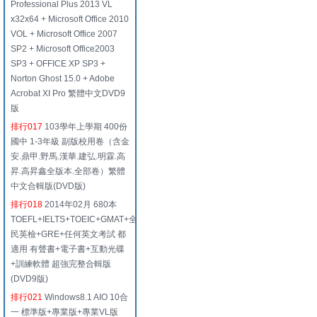
Professional Plus 2013 VL
x32x64 + Microsoft Office 2010
VOL + Microsoft Office 2007
SP2 + Microsoft Office2003
SP3 + OFFICE XP SP3 +
Norton Ghost 15.0 + Adobe
Acrobat XI Pro 繁體中文DVD9
版
排行017
103學年上學期 400份
國中 1-3年級 副版校用卷（含金
安.鼎甲.野馬.漢華.建弘.明霖.高
昇.高昇鑫全版本.全部卷）繁體
中文合輯版(DVD版)
排行018
2014年02月 680本
TOEFL+IELTS+TOEIC+GMAT+全
民英檢+GRE+任何英文考試 都
適用 有聲書+電子書+互動光碟
+訓練軟體 超強完整合輯版
(DVD9版)
排行021
Windows8.1 AIO 10合
一 標準版+專業版+專業VL版