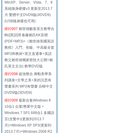
WinXP、Server、Vista、7、8
系統隨身硬碟v3 更新至2013.7
月 繁體中文DVD9版(4DVD9)
(USB隨身碟也可用)
排行007
賴世雄數套英文教學合
輯([英語]常春藤賴氏KK音標
(PDF+MP3)+《賴世雄美國英語
教程》入門、初級、中高級全套
MP3和教材+英文直通車+英語
教父賴世雄獨家密技大公開+賴
氏英文文法) 教學DVD版
排行008
超強整合 蔣勳美學系
列講座+文學之美+美的沉思有
聲書系列 MP3有聲書 合輯中文
DVD9版(3DVD9)
排行009
最新合集Windows 8
10合1 企業/專業中文版 +
Windows 7 SP1 688合1 多國語
言(含繁中)(更新到2013.7
月)+Windows XP SP3(更新到
2013.7月)+Windows 2008 R2