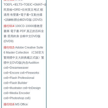
TOEFL+IELTS+TOEIC+GMAT+全
民英檢+GRE+任何英文考試 都
適用 有聲書+電子書+互動光碟
+訓練軟體合輯DVD版 (2DVD)
排行014
100CD·10000冊教育
書庫·電子書·PDF 真正的百科全
書·受用終身 合輯中文DVD版
(DVD9)
排行015
Adobe Creative Suite
6 Master Collection 《CS6官方
繁簡體中文大師典藏正式版》繁
體中文DVD版(內含Audition
cs6+Dreamweaver
cs6+Encore cs6+Fireworks
cs6+Flash Professional
cs6+Flash Builder
cs6+Illustrator cs6+InDesign
cs6+Media Encoder
cs6+Photoshop cs6)
排行016
MS Office