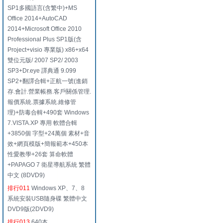
SP1多國語言(含繁中)+MS
Office 2014+AutoCAD
2014+Microsoft Office 2010
Professional Plus SP1版(含
Project+visio 專業版) x86+x64
雙位元版/ 2007 SP2/ 2003
SP3+Dr.eye 譯典通 9.099
SP2+翻譯合輯+正航一號(進銷
存.會計.營業帳務.客戶關係管理.
報價系統.票據系統.維修管
理)+防毒合輯+490套 Windows
7.VISTA.XP 專用 軟體合輯
+3850個 字型+24萬個 素材+音
效+網頁模版+簡報範本+450本
性愛教學+26套 算命軟體
+PAPAGO 7 衛星導航系統 繁體
中文 (8DVD9)
排行011
Windows XP、7、8
系統安裝USB隨身碟 繁體中文
DVD9版(2DVD9)
排行013
640本