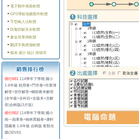
電子郵件傳真軟體
GPS導航地圖製作軟體
字型輸入法軟體
防毒防駭安全軟體
麥金塔專用軟體
翻譯字典辨識軟體
報表.會計.統計.掃描等
排行001
114學年下學期 國小
1-6年級 校用卷+門市卷+作業簿
解答+習作解答+輔助教本解答
(全年級+全科目+全版本+含解
答)合輯版(3片裝)
排行002
114學年下學期 國小
南一蘋果卷+翰林黑貓卷+康軒
隱藏卷 1-6年級 合輯版 卷類光
碟(3DVD)