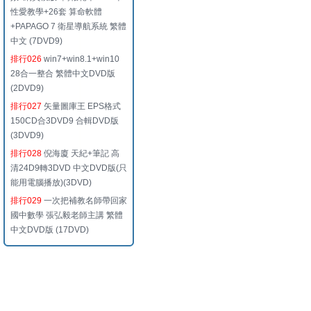
性愛教學+26套 算命軟體
+PAPAGO 7 衛星導航系統 繁體
中文 (7DVD9)
排行026
win7+win8.1+win10
28合一整合 繁體中文DVD版
(2DVD9)
排行027
矢量圖庫王 EPS格式
150CD合3DVD9 合輯DVD版
(3DVD9)
排行028
倪海廈 天紀+筆記 高
清24D9轉3DVD 中文DVD版(只
能用電腦播放)(3DVD)
排行029
一次把補教名師帶回家
國中數學 張弘毅老師主講 繁體
中文DVD版 (17DVD)