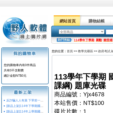
網站首頁
購物結帳
114學年下學期
蔣勳
賴世雄
您的位置：
首頁
>>
教學光碟區
>>
政府考試,
您的購物車内有0件商品
共有0不含郵費
113學年下學期 
總計金額NT$0元
課綱) 題庫光碟
商品編號：Yjx4678
反詐騙人人有責 下單前一定要注意
本站售價：NT$100
[新品上架]114年下學期國小國中高中命題光碟,校用卷,習作
碟片片數：1
[新品上架]114年上學期國小國中高中命題光碟,校用卷,習作