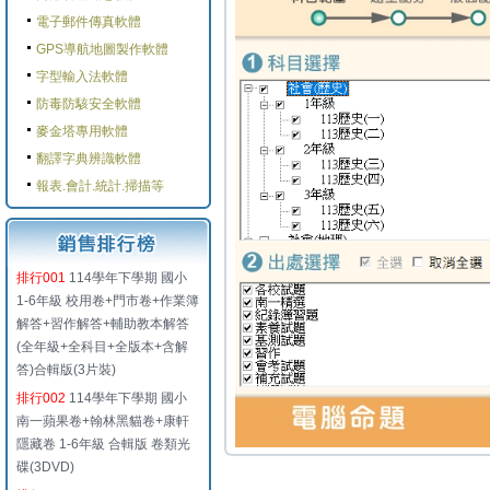
電子郵件傳真軟體
GPS導航地圖製作軟體
字型輸入法軟體
防毒防駭安全軟體
麥金塔專用軟體
翻譯字典辨識軟體
報表.會計.統計.掃描等
排行001
114學年下學期 國小
1-6年級 校用卷+門市卷+作業簿
解答+習作解答+輔助教本解答
(全年級+全科目+全版本+含解
答)合輯版(3片裝)
排行002
114學年下學期 國小
南一蘋果卷+翰林黑貓卷+康軒
隱藏卷 1-6年級 合輯版 卷類光
碟(3DVD)