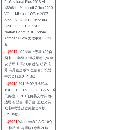
Professional Plus 2013 VL
x32x64 + Microsoft Office 2010
VOL + Microsoft Office 2007
SP2 + Microsoft Office2003
SP3 + OFFICE XP SP3 +
Norton Ghost 15.0 + Adobe
Acrobat XI Pro 繁體中文DVD9
版
排行017
103學年上學期 400份
國中 1-3年級 副版校用卷（含金
安.鼎甲.野馬.漢華.建弘.明霖.高
昇.高昇鑫全版本.全部卷）繁體
中文合輯版(DVD版)
排行018
2014年02月 680本
TOEFL+IELTS+TOEIC+GMAT+全
民英檢+GRE+任何英文考試 都
適用 有聲書+電子書+互動光碟
+訓練軟體 超強完整合輯版
(DVD9版)
排行021
Windows8.1 AIO 10合
一 標準版+專業版+專業VL版