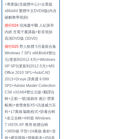
+專業版(含媒體中心)+企業版
x86/x64 繁體中文DVD9版(內含
破解教學視頻)
排行024
倪海廈中醫 人紀黃帝
內經 含電子書講義+影音視頻
高清DVD版 (3DVD)
排行025
野人軟體 5月最新合集
Windows 7 SP1 x86和x64雙位
元(更新到2012.4月)+Windows
XP SP3(更新到2012.5月)+MS
Office 2010 SP1+AutoCAD
2013+Dr.eye 譯典通 9.099
SP2+Adobe Master Collection
CS6 x32/x64雙位元版+翻譯合
輯+正航一號(進銷存.會計.營業
帳務)+會聲會影X5+訊連威力百
科+17萬個 驅動程式+防毒合輯
+友立合輯+490套 Windows
7.VISTA.XP 專用 軟體合輯
+3850個 字型+24萬個 素材+音
效+網頁模版+簡報範本+450本