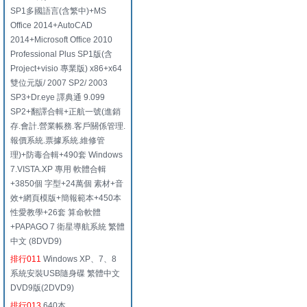
SP1多國語言(含繁中)+MS
Office 2014+AutoCAD
2014+Microsoft Office 2010
Professional Plus SP1版(含
Project+visio 專業版) x86+x64
雙位元版/ 2007 SP2/ 2003
SP3+Dr.eye 譯典通 9.099
SP2+翻譯合輯+正航一號(進銷
存.會計.營業帳務.客戶關係管理.
報價系統.票據系統.維修管
理)+防毒合輯+490套 Windows
7.VISTA.XP 專用 軟體合輯
+3850個 字型+24萬個 素材+音
效+網頁模版+簡報範本+450本
性愛教學+26套 算命軟體
+PAPAGO 7 衛星導航系統 繁體
中文 (8DVD9)
排行011
Windows XP、7、8
系統安裝USB隨身碟 繁體中文
DVD9版(2DVD9)
排行013
640本