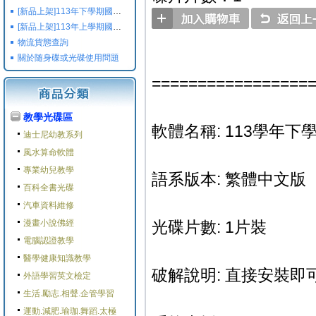
[新品上架]113年下學期國小國中高中命題光碟,校用卷,習作
[新品上架]113年上學期國小國中高中命題光碟,校用卷,習作
物流貨態查詢
關於随身碟或光碟使用問題
=================
教學光碟區
軟體名稱: 113學年下學
迪士尼幼教系列
風水算命軟體
專業幼兒教學
語系版本: 繁體中文版
百科全書光碟
汽車資料維修
漫畫小說佛經
光碟片數: 1片裝
電腦認證教學
醫學健康知識教學
破解說明: 直接安裝即可
外語學習英文檢定
生活.勵志.相聲.企管學習
運動.減肥.瑜珈.舞蹈.太極