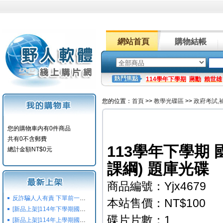
網站首頁
購物結帳
114學年下學期
蔣勳
賴世雄
您的位置：
首頁
>>
教學光碟區
>>
政府考試,
您的購物車内有0件商品
共有0不含郵費
113學年下學期 
總計金額NT$0元
課綱) 題庫光碟
商品編號：Yjx4679
反詐騙人人有責 下單前一定要注意
本站售價：NT$100
[新品上架]114年下學期國小國中高中命題光碟,校用卷,習作
碟片片數：1
[新品上架]114年上學期國小國中高中命題光碟,校用卷,習作