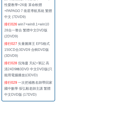
性愛教學+26套 算命軟體
+PAPAGO 7 衛星導航系統 繁體
中文 (7DVD9)
排行026
win7+win8.1+win10
28合一整合 繁體中文DVD版
(2DVD9)
排行027
矢量圖庫王 EPS格式
150CD合3DVD9 合輯DVD版
(3DVD9)
排行028
倪海廈 天紀+筆記 高
清24D9轉3DVD 中文DVD版(只
能用電腦播放)(3DVD)
排行029
一次把補教名師帶回家
國中數學 張弘毅老師主講 繁體
中文DVD版 (17DVD)