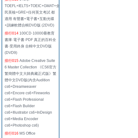
TOEFL+IELTS+TOEIC+GMAT+全
民英檢+GRE+任何英文考試 都
適用 有聲書+電子書+互動光碟
+訓練軟體合輯DVD版 (2DVD)
排行014
100CD·10000冊教育
書庫·電子書·PDF 真正的百科全
書·受用終身 合輯中文DVD版
(DVD9)
排行015
Adobe Creative Suite
6 Master Collection 《CS6官方
繁簡體中文大師典藏正式版》繁
體中文DVD版(內含Audition
cs6+Dreamweaver
cs6+Encore cs6+Fireworks
cs6+Flash Professional
cs6+Flash Builder
cs6+Illustrator cs6+InDesign
cs6+Media Encoder
cs6+Photoshop cs6)
排行016
MS Office