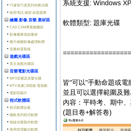
系統支援: Windows XP/V
巧連智巧虎系列幼教光碟
政府考試,補習,命題題庫
繪圖.影像.音樂.素材區
軟體類型: 題庫光碟
CAD.CAM專業繪圖區
影像圖庫視頻素材
圖片繪圖影像處理軟體
音樂材質取樣
=================
遊戲光碟區
英文遊戲光碟區
音樂電影光碟區
MP3音樂及音樂光碟
皆"可以"手動命題或電
MTV.歌劇.演唱會.電視劇
並且可以選擇範圍及難
電影院縣片
程式軟體區
內容：平時考、期中、
程式軟體合集
(題目卷+解答卷)
微軟系列程式軟體
燒錄光碟製作軟體
商用管理勵志軟體