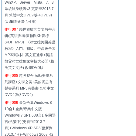
WinXP、Server、Vista、7、8
系統隨身硬碟v3 更新至2013.7
月 繁體中文DVD9版(4DVD9)
(USB隨身碟也可用)
排行007
賴世雄數套英文教學合
輯([英語]常春藤賴氏KK音標
(PDF+MP3)+《賴世雄美國英語
教程》入門、初級、中高級全套
MP3和教材+英文直通車+英語
教父賴世雄獨家密技大公開+賴
氏英文文法) 教學DVD版
排行008
超強整合 蔣勳美學系
列講座+文學之美+美的沉思有
聲書系列 MP3有聲書 合輯中文
DVD9版(3DVD9)
排行009
最新合集Windows 8
10合1 企業/專業中文版 +
Windows 7 SP1 688合1 多國語
言(含繁中)(更新到2013.7
月)+Windows XP SP3(更新到
2013.7月)+Windows 2008 R2