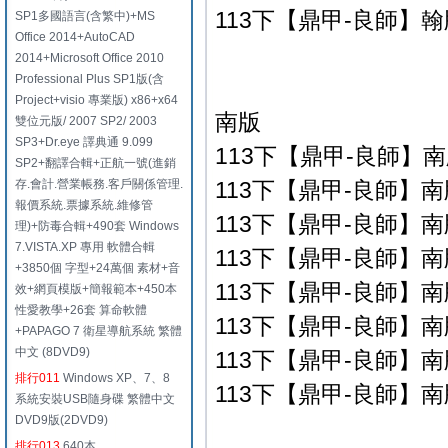
113下【鼎甲-良師】翰版
SP1多國語言(含繁中)+MS
Office 2014+AutoCAD
2014+Microsoft Office 2010
Professional Plus SP1版(含
Project+visio 專業版) x86+x64
南版
雙位元版/ 2007 SP2/ 2003
SP3+Dr.eye 譯典通 9.099
113下【鼎甲-良師】南版
SP2+翻譯合輯+正航一號(進銷
存.會計.營業帳務.客戶關係管理.
113下【鼎甲-良師】南版
報價系統.票據系統.維修管
113下【鼎甲-良師】南版
理)+防毒合輯+490套 Windows
7.VISTA.XP 專用 軟體合輯
113下【鼎甲-良師】南版
+3850個 字型+24萬個 素材+音
113下【鼎甲-良師】南版
效+網頁模版+簡報範本+450本
性愛教學+26套 算命軟體
113下【鼎甲-良師】南版
+PAPAGO 7 衛星導航系統 繁體
中文 (8DVD9)
113下【鼎甲-良師】南版
排行011
Windows XP、7、8
113下【鼎甲-良師】南版
系統安裝USB隨身碟 繁體中文
DVD9版(2DVD9)
排行013
640本