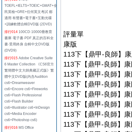
TOEFL+IELTS+TOEIC+GMAT+全
民英檢+GRE+任何英文考試 都
適用 有聲書+電子書+互動光碟
+訓練軟體合輯DVD版 (2DVD)
排行014
100CD·10000冊教育
評量單
書庫·電子書·PDF 真正的百科全
康版
書·受用終身 合輯中文DVD版
(DVD9)
113下【鼎甲-良師】康
排行015
Adobe Creative Suite
113下【鼎甲-良師】康版
6 Master Collection 《CS6官方
繁簡體中文大師典藏正式版》繁
113下【鼎甲-良師】康版
體中文DVD版(內含Audition
113下【鼎甲-良師】康版
cs6+Dreamweaver
cs6+Encore cs6+Fireworks
113下【鼎甲-良師】康版
cs6+Flash Professional
cs6+Flash Builder
113下【鼎甲-良師】康版
cs6+Illustrator cs6+InDesign
113下【鼎甲-良師】康版
cs6+Media Encoder
cs6+Photoshop cs6)
113下【鼎甲-良師】康版
排行016
MS Office