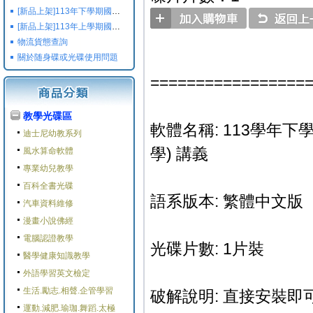
[新品上架]113年下學期國小國中高中命題光碟,校用卷,習作
[新品上架]113年上學期國小國中高中命題光碟,校用卷,習作
物流貨態查詢
關於随身碟或光碟使用問題
=================
教學光碟區
軟體名稱: 113學年下學
迪士尼幼教系列
學) 講義
風水算命軟體
專業幼兒教學
百科全書光碟
語系版本: 繁體中文版
汽車資料維修
漫畫小說佛經
電腦認證教學
光碟片數: 1片裝
醫學健康知識教學
外語學習英文檢定
生活.勵志.相聲.企管學習
破解說明: 直接安裝即可
運動.減肥.瑜珈.舞蹈.太極