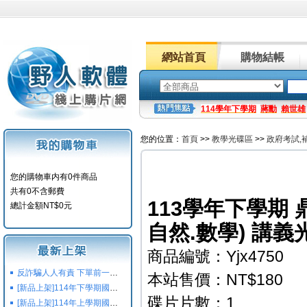
網站首頁
購物結帳
114學年下學期
蔣勳
賴世雄
您的位置：
首頁
>>
教學光碟區
>>
政府考試,
您的購物車内有0件商品
共有0不含郵費
113學年下學期 
總計金額NT$0元
自然.數學) 講義
商品編號：Yjx4750
反詐騙人人有責 下單前一定要注意
本站售價：NT$180
[新品上架]114年下學期國小國中高中命題光碟,校用卷,習作
碟片片數：1
[新品上架]114年上學期國小國中高中命題光碟,校用卷,習作