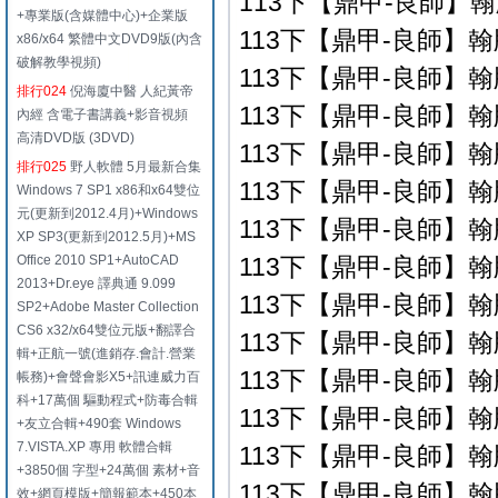
113下【鼎甲-良師】翰
+專業版(含媒體中心)+企業版
113下【鼎甲-良師】翰版
x86/x64 繁體中文DVD9版(內含
破解教學視頻)
113下【鼎甲-良師】翰版
排行024
倪海廈中醫 人紀黃帝
113下【鼎甲-良師】翰版
內經 含電子書講義+影音視頻
高清DVD版 (3DVD)
113下【鼎甲-良師】翰版
排行025
野人軟體 5月最新合集
113下【鼎甲-良師】翰版
Windows 7 SP1 x86和x64雙位
元(更新到2012.4月)+Windows
113下【鼎甲-良師】翰版
XP SP3(更新到2012.5月)+MS
Office 2010 SP1+AutoCAD
113下【鼎甲-良師】翰版
2013+Dr.eye 譯典通 9.099
113下【鼎甲-良師】翰版
SP2+Adobe Master Collection
CS6 x32/x64雙位元版+翻譯合
113下【鼎甲-良師】翰版
輯+正航一號(進銷存.會計.營業
113下【鼎甲-良師】翰版
帳務)+會聲會影X5+訊連威力百
科+17萬個 驅動程式+防毒合輯
113下【鼎甲-良師】翰版
+友立合輯+490套 Windows
7.VISTA.XP 專用 軟體合輯
113下【鼎甲-良師】翰版
+3850個 字型+24萬個 素材+音
113下【鼎甲-良師】翰版
效+網頁模版+簡報範本+450本