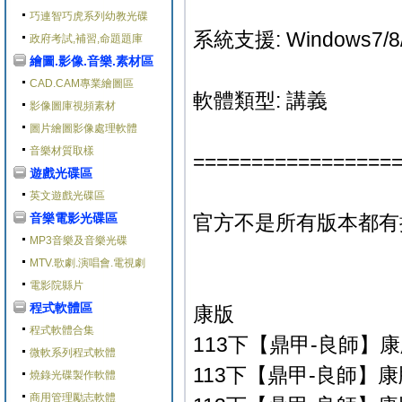
巧連智巧虎系列幼教光碟
系統支援: Windows7/8
政府考試,補習,命題題庫
繪圖.影像.音樂.素材區
CAD.CAM專業繪圖區
軟體類型: 講義
影像圖庫視頻素材
圖片繪圖影像處理軟體
音樂材質取樣
=================
遊戲光碟區
英文遊戲光碟區
音樂電影光碟區
官方不是所有版本都有
MP3音樂及音樂光碟
MTV.歌劇.演唱會.電視劇
電影院縣片
程式軟體區
康版
程式軟體合集
113下【鼎甲-良師】康版
微軟系列程式軟體
113下【鼎甲-良師】康版
燒錄光碟製作軟體
商用管理勵志軟體