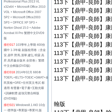
113下【鼎甲-良師】康版
Professional Plus 2013 VL
x32x64 + Microsoft Office 2010
113下【鼎甲-良師】康版
VOL + Microsoft Office 2007
SP2 + Microsoft Office2003
113下【鼎甲-良師】康版
SP3 + OFFICE XP SP3 +
113下【鼎甲-良師】康版
Norton Ghost 15.0 + Adobe
Acrobat XI Pro 繁體中文DVD9
113下【鼎甲-良師】康版
版
113下【鼎甲-良師】康版
排行017
103學年上學期 400份
國中 1-3年級 副版校用卷（含金
113下【鼎甲-良師】康版
安.鼎甲.野馬.漢華.建弘.明霖.高
113下【鼎甲-良師】康版
昇.高昇鑫全版本.全部卷）繁體
中文合輯版(DVD版)
113下【鼎甲-良師】康版
排行018
2014年02月 680本
113下【鼎甲-良師】康版
TOEFL+IELTS+TOEIC+GMAT+全
民英檢+GRE+任何英文考試 都
適用 有聲書+電子書+互動光碟
+訓練軟體 超強完整合輯版
(DVD9版)
翰版
排行021
Windows8.1 AIO 10合
一 標準版+專業版+專業VL版