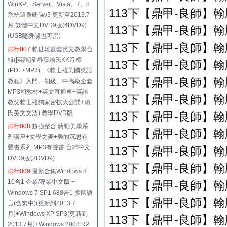
WinXP、Server、Vista、7、8
113下【鼎甲-良師】翰版
系統隨身硬碟v3 更新至2013.7
月 繁體中文DVD9版(4DVD9)
113下【鼎甲-良師】翰版
(USB隨身碟也可用)
113下【鼎甲-良師】翰版
排行007
賴世雄數套英文教學合
輯([英語]常春藤賴氏KK音標
113下【鼎甲-良師】翰版
(PDF+MP3)+《賴世雄美國英語
113下【鼎甲-良師】翰版
教程》入門、初級、中高級全套
MP3和教材+英文直通車+英語
113下【鼎甲-良師】翰版
教父賴世雄獨家密技大公開+賴
氏英文文法) 教學DVD版
113下【鼎甲-良師】翰版
排行008
超強整合 蔣勳美學系
113下【鼎甲-良師】翰版
列講座+文學之美+美的沉思有
聲書系列 MP3有聲書 合輯中文
113下【鼎甲-良師】翰版
DVD9版(3DVD9)
113下【鼎甲-良師】翰版
排行009
最新合集Windows 8
10合1 企業/專業中文版 +
113下【鼎甲-良師】翰版
Windows 7 SP1 688合1 多國語
113下【鼎甲-良師】翰版
言(含繁中)(更新到2013.7
月)+Windows XP SP3(更新到
113下【鼎甲-良師】翰版
2013.7月)+Windows 2008 R2