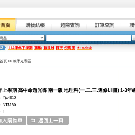
站首頁
購物結帳
超商査詢
訂單查詢
聯
114學年下學期
蔣勳
賴世雄
陳光
倪海廈
Autodesk
首頁
>>
教學光碟區
年上學期 高中命題光碟 南一版 地理科(一.二.三.選修Ⅰ.Ⅱ冊) 1-3
Yjx4812
NT$180
：1