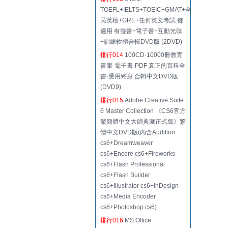
TOEFL+IELTS+TOEIC+GMAT+全
民英檢+GRE+任何英文考試 都
適用 有聲書+電子書+互動光碟
+訓練軟體合輯DVD版 (2DVD)
排行014
100CD·10000冊教育
書庫·電子書·PDF 真正的百科全
書·受用終身 合輯中文DVD版
(DVD9)
排行015
Adobe Creative Suite
6 Master Collection 《CS6官方
繁簡體中文大師典藏正式版》繁
體中文DVD版(內含Audition
cs6+Dreamweaver
cs6+Encore cs6+Fireworks
cs6+Flash Professional
cs6+Flash Builder
cs6+Illustrator cs6+InDesign
cs6+Media Encoder
cs6+Photoshop cs6)
排行016
MS Office