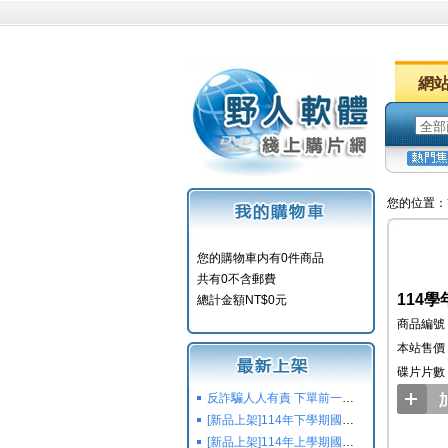
網
您的位置：
您的購物車内有0件商品
共有0不含郵費
114學
總計金額NT$0元
商品編號：
本站售價：
碟片片數
反詐騙人人有責 下單前一定要注意
[新品上架]114年下學期國小國中高中命題光碟,校用卷,習作
[新品上架]114年上學期國小國中高中命題光碟,校用卷,習作