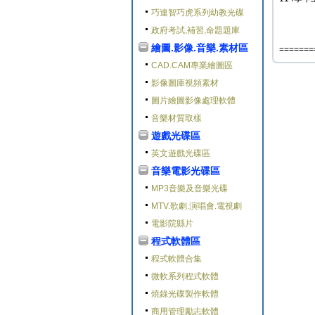
巧連智巧虎系列幼教光碟
政府考試,補習,命題題庫
繪圖.影像.音樂.素材區
=======
CAD.CAM專業繪圖區
影像圖庫視頻素材
圖片繪圖影像處理軟體
音樂材質取樣
遊戲光碟區
英文遊戲光碟區
音樂電影光碟區
MP3音樂及音樂光碟
MTV.歌劇.演唱會.電視劇
電影院縣片
程式軟體區
程式軟體合集
微軟系列程式軟體
燒錄光碟製作軟體
商用管理勵志軟體