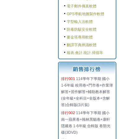
電子郵件傳真軟體
GPS導航地圖製作軟體
字型輸入法軟體
防毒防駭安全軟體
麥金塔專用軟體
翻譯字典辨識軟體
報表.會計.統計.掃描等
排行001
114學年下學期 國小
1-6年級 校用卷+門市卷+作業簿
解答+習作解答+輔助教本解答
(全年級+全科目+全版本+含解
答)合輯版(3片裝)
排行002
114學年下學期 國小
南一蘋果卷+翰林黑貓卷+康軒
隱藏卷 1-6年級 合輯版 卷類光
碟(3DVD)