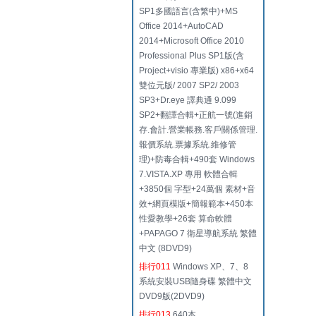
SP1多國語言(含繁中)+MS
Office 2014+AutoCAD
2014+Microsoft Office 2010
Professional Plus SP1版(含
Project+visio 專業版) x86+x64
雙位元版/ 2007 SP2/ 2003
SP3+Dr.eye 譯典通 9.099
SP2+翻譯合輯+正航一號(進銷
存.會計.營業帳務.客戶關係管理.
報價系統.票據系統.維修管
理)+防毒合輯+490套 Windows
7.VISTA.XP 專用 軟體合輯
+3850個 字型+24萬個 素材+音
效+網頁模版+簡報範本+450本
性愛教學+26套 算命軟體
+PAPAGO 7 衛星導航系統 繁體
中文 (8DVD9)
排行011
Windows XP、7、8
系統安裝USB隨身碟 繁體中文
DVD9版(2DVD9)
排行013
640本