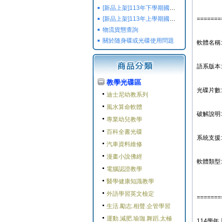
[新品上架]113年下學期國小國中高中命題光碟,校用卷,習作
[新品上架]113年上學期國小國中高中命題光碟,校用卷,習作
=======
物流貨態查詢
關於随身碟或光碟使用問題
軟體名稱:
語系版本
教學光碟區
光碟片數:
迪士尼幼教系列
風水算命軟體
破解說明:
專業幼兒教學
百科全書光碟
系統支援: W
汽車資料維修
漫畫小說佛經
軟體類型:
電腦認證教學
醫學健康知識教學
外語學習英文檢定
=======
生活.勵志.相聲.企管學習
運動.減肥.瑜珈.舞蹈.太極
114學年