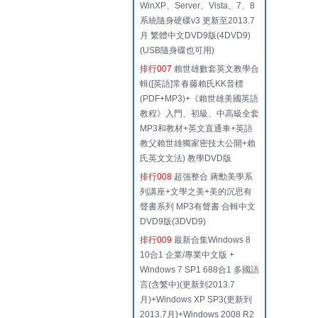
WinXP、Server、Vista、7、8
系統隨身硬碟v3 更新至2013.7
月 繁體中文DVD9版(4DVD9)
(USB隨身碟也可用)
排行007
賴世雄數套英文教學合
輯([英語]常春藤賴氏KK音標
(PDF+MP3)+《賴世雄美國英語
教程》入門、初級、中高級全套
MP3和教材+英文直通車+英語
教父賴世雄獨家密技大公開+賴
氏英文文法) 教學DVD版
排行008
超強整合 蔣勳美學系
列講座+文學之美+美的沉思有
聲書系列 MP3有聲書 合輯中文
DVD9版(3DVD9)
排行009
最新合集Windows 8
10合1 企業/專業中文版 +
Windows 7 SP1 688合1 多國語
言(含繁中)(更新到2013.7
月)+Windows XP SP3(更新到
2013.7月)+Windows 2008 R2