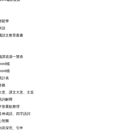
輕鬆學
評語
用國語文教育叢書
語備課資源一覽表
ord檔
ord檔
累計表
聆聽
落大意、課文大意、主旨
字語詞解釋
音字形重點整理
字延伸成語、四字語詞
心智圖
文內容深究、引申