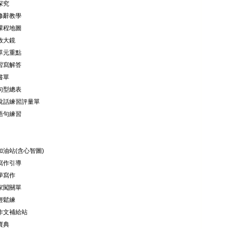
深究
課修辭教學
冊課程地圖
放大鏡
冊單元重點
詞習寫解答
書單
冊句型總表
作說話練習評量單
冊語句練習
加油站(含心智圖)
堂寫作引導
學寫作
作家闖關單
輕鬆練
題作文補給站
寶典