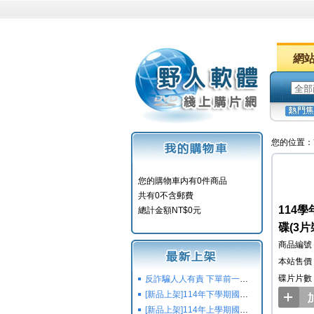
網
您的位置：
您的購物車内有0件商品
共有0不含郵費
114
總計金額NT$0元
碟(3片
商品編號：Y
本站售價：
碟片片數
反詐騙人人有責 下單前一定要注意
[新品上架]114年下學期國小國中高中命題光碟,校用卷,習作
[新品上架]114年上學期國小國中高中命題光碟,校用卷,習作