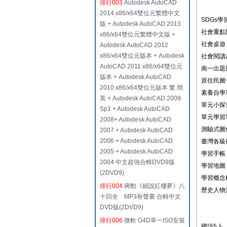
排行003
Autodesk AutoCAD
2014 x86/x64雙位元繁體中文
SDGs學
版 + Autodesk AutoCAD 2013
社會重點
x86/x64雙位元繁體中文版 +
社會桌遊
Autodesk AutoCAD 2012
x86/x64雙位元版本 + Autodesk
社會閱讀
AutoCAD 2011 x86/x64雙位元
南一出題
版本 + Autodesk AutoCAD
原住民圖
2010 x86/x64雙位元版本 繁.簡.
素養自學
英 + Autodesk AutoCAD 2009
單元小探
Sp1 + Autodesk AutoCAD
單元學習
2008+ Autodesk AutoCAD
測驗式圖
2007 + Autodesk AutoCAD
2006 + Autodesk AutoCAD
臺灣各級
2005 + Autodesk AutoCAD
學習手帳
2004 中文超強合輯DVD9版
學習地圖
(2DVD9)
學習概念
排行004
蔣勳《細說紅樓夢》八
歷史人物
十回全 MP3有聲書 合輯中文
DVD版(2DVD9)
排行006
微軟 G4D單一ISO安裝
國語5上_