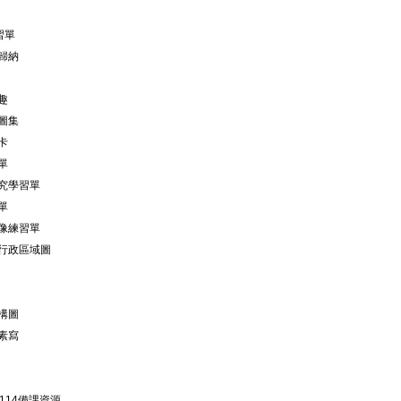
習單
歸納
趣
圖集
卡
單
究學習單
單
像練習單
行政區域圖
構圖
素寫
114備課資源