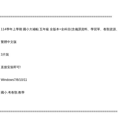
=============================================================
: 114學年上學期 國小大補帖 五年級 全版本+全科目(含備課資料、學習單、卷類資源
: 繁體中文版
 3片裝
 直接安裝即可!
indows7/8/10/11
 國小.考卷類.教學
================================================================