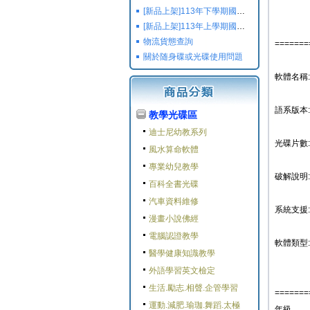
[新品上架]113年下學期國小國中高中命題光碟,校用卷,習作
[新品上架]113年上學期國小國中高中命題光碟,校用卷,習作
物流貨態查詢
=======
關於随身碟或光碟使用問題
軟體名稱
語系版本
教學光碟區
迪士尼幼教系列
光碟片數:
風水算命軟體
專業幼兒教學
破解說明:
百科全書光碟
汽車資料維修
系統支援: W
漫畫小說佛經
電腦認證教學
軟體類型:
醫學健康知識教學
外語學習英文檢定
生活.勵志.相聲.企管學習
=======
運動.減肥.瑜珈.舞蹈.太極
年級