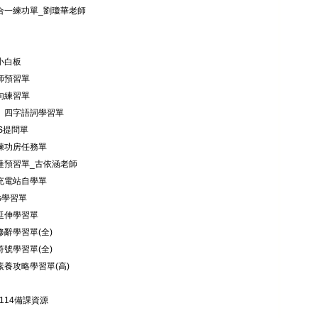
寫合一練功單_劉瓊華老師
小白板
老師預習單
詞句練習單
語、四字語詞學習單
PS提問單
寫練功房任務單
思達預習單_古依涵老師
讀充電站自學單
Gs學習單
後延伸學習單
修辭學習單(全)
符號學習單(全)
素養攻略學習單(高)
114備課資源