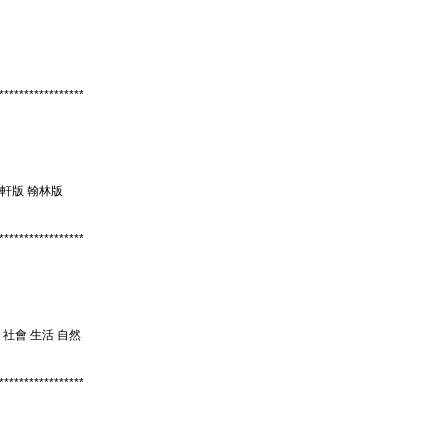
*****************
康軒版 翰林版
*****************
 社會 生活 自然
*****************