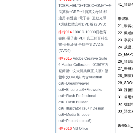
41_讀
TOEFL+IELTS+TOEIC+GMAT+全
民英檢+GRE+任何英文考試 都
適用 有聲書+電子書+互動光碟
學習單
+訓練軟體合輯DVD版 (2DVD)
21_學習
排行014
100CD·10000冊教育
22_戴
書庫·電子書·PDF 真正的百科全
23_字
書·受用終身 合輯中文DVD版
24_成
(DVD9)
25_MA
排行015
Adobe Creative Suite
26_讀
6 Master Collection 《CS6官方
27_學
繁簡體中文大師典藏正式版》繁
28_閱
體中文DVD版(內含Audition
29_SD
cs6+Dreamweaver
cs6+Encore cs6+Fireworks
30_課
cs6+Flash Professional
31_常用
cs6+Flash Builder
32_標點
cs6+Illustrator cs6+InDesign
33_語文
cs6+Media Encoder
cs6+Photoshop cs6)
數學5上_
排行016
MS Office