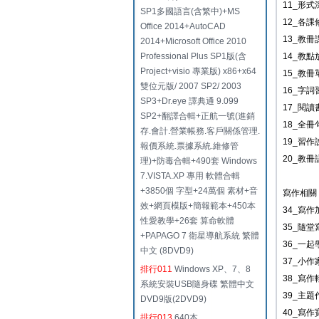
11_形式
SP1多國語言(含繁中)+MS
12_各
Office 2014+AutoCAD
13_教
2014+Microsoft Office 2010
Professional Plus SP1版(含
14_教點
Project+visio 專業版) x86+x64
15_教
雙位元版/ 2007 SP2/ 2003
16_字
SP3+Dr.eye 譯典通 9.099
17_閱讀
SP2+翻譯合輯+正航一號(進銷
18_全
存.會計.營業帳務.客戶關係管理.
19_習
報價系統.票據系統.維修管
20_教
理)+防毒合輯+490套 Windows
7.VISTA.XP 專用 軟體合輯
+3850個 字型+24萬個 素材+音
寫作相關
效+網頁模版+簡報範本+450本
34_寫作
性愛教學+26套 算命軟體
35_隨
+PAPAGO 7 衛星導航系統 繁體
36_一起
中文 (8DVD9)
37_小
排行011
Windows XP、7、8
38_寫作
系統安裝USB隨身碟 繁體中文
39_主
DVD9版(2DVD9)
40_寫作
排行013
640本