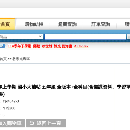
站首頁
購物結帳
超商査詢
訂單查詢
聯
114學年下學期
蔣勳
賴世雄
陳光
倪海廈
Autodesk
首頁
>>
教學光碟區
學年上學期 國小大補帖 五年級 全版本+全科目(含備課資料、學
裝)
jx4842-3
NT$200
：3