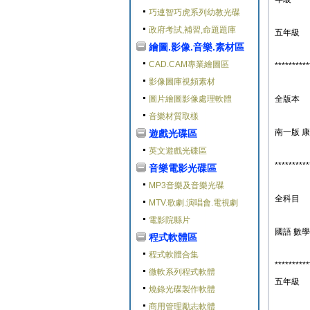
巧連智巧虎系列幼教光碟
政府考試,補習,命題題庫
五年級
繪圖.影像.音樂.素材區
CAD.CAM專業繪圖區
**********
影像圖庫視頻素材
圖片繪圖影像處理軟體
全版本
音樂材質取樣
南一版 
遊戲光碟區
英文遊戲光碟區
**********
音樂電影光碟區
MP3音樂及音樂光碟
全科目
MTV.歌劇.演唱會.電視劇
電影院縣片
國語 數學
程式軟體區
程式軟體合集
**********
微軟系列程式軟體
五年級
燒錄光碟製作軟體
商用管理勵志軟體