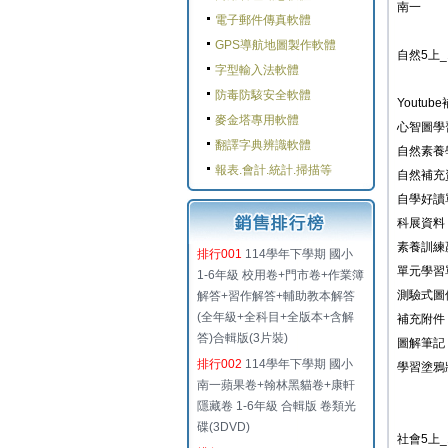
南一
電子郵件傳真軟體
GPS導航地圖製作軟體
自然5上_
字型輸入法軟體
防毒防駭安全軟體
Youtu
麥金塔專用軟體
心智圖學
翻譯字典辨識軟體
自然素養
報表.會計.統計.掃描等
自然補充
自學好讀
科展資料
素養訓練
排行001
114學年下學期 國小
單元學習
1-6年級 校用卷+門市卷+作業簿
測驗式圖
解答+習作解答+輔助教本解答
(全年級+全科目+全版本+含解
補充附件
答)合輯版(3片裝)
圖解筆記
排行002
114學年下學期 國小
學習塗鴉
南一蘋果卷+翰林黑貓卷+康軒
隱藏卷 1-6年級 合輯版 卷類光
碟(3DVD)
社會5上_