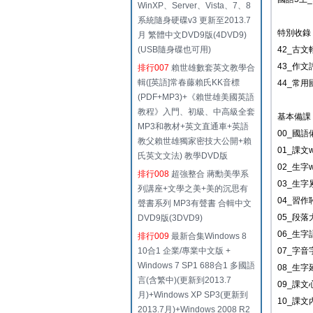
WinXP、Server、Vista、7、8
系統隨身硬碟v3 更新至2013.7
特別收錄
月 繁體中文DVD9版(4DVD9)
(USB隨身碟也可用)
42_古文
43_作文
排行007
賴世雄數套英文教學合
輯([英語]常春藤賴氏KK音標
44_常
(PDF+MP3)+《賴世雄美國英語
教程》入門、初級、中高級全套
基本備課
MP3和教材+英文直通車+英語
00_國
教父賴世雄獨家密技大公開+賴
01_課文w
氏英文文法) 教學DVD版
02_生字w
排行008
超強整合 蔣勳美學系
03_生字
列講座+文學之美+美的沉思有
04_習作
聲書系列 MP3有聲書 合輯中文
05_段
DVD9版(3DVD9)
06_生
排行009
最新合集Windows 8
10合1 企業/專業中文版 +
07_字
Windows 7 SP1 688合1 多國語
08_生
言(含繁中)(更新到2013.7
09_課文
月)+Windows XP SP3(更新到
10_課
2013.7月)+Windows 2008 R2