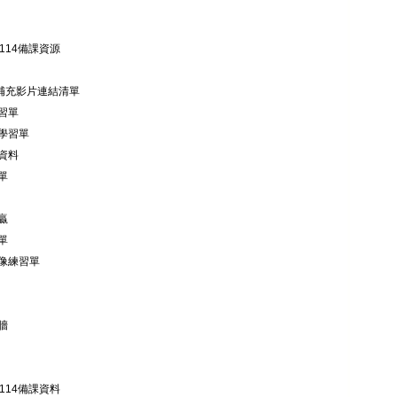
114備課資源
be補充影片連結清單
習單
學習單
資料
單
贏
單
像練習單
牆
114備課資料