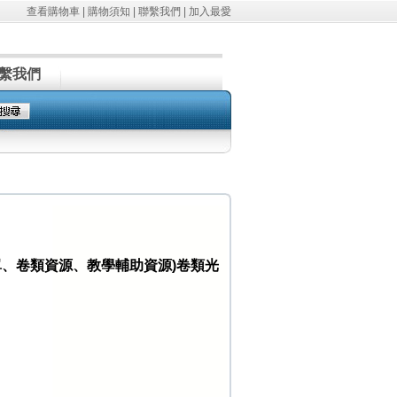
查看購物車
|
購物須知
|
聯繫我們
|
加入最愛
繫我們
習單、卷類資源、教學輔助資源)卷類光