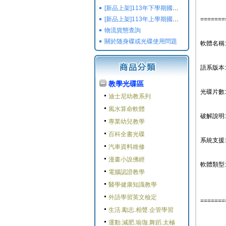
[新品上架]113年下學期國小國中高中命題光碟,校用卷,習作
[新品上架]113年上學期國小國中高中命題光碟,校用卷,習作
=======
物流貨態查詢
關於随身碟或光碟使用問題
軟體名稱:
語系版本
教學光碟區
光碟片數:
迪士尼幼教系列
風水算命軟體
破解說明:
專業幼兒教學
百科全書光碟
系統支援: W
汽車資料維修
漫畫小說佛經
軟體類型:
電腦認證教學
醫學健康知識教學
外語學習英文檢定
=======
生活.勵志.相聲.企管學習
運動.減肥.瑜珈.舞蹈.太極