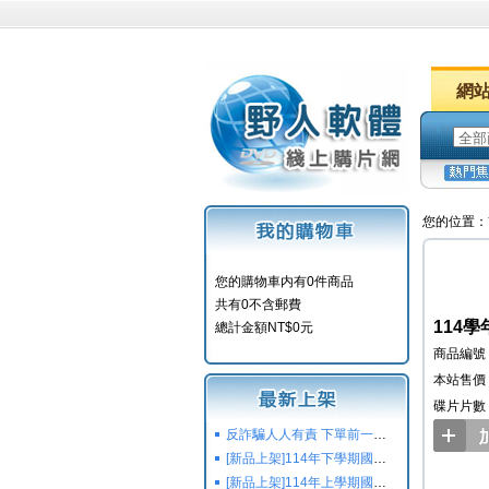
網
您的位置：
您的購物車内有0件商品
共有0不含郵費
114學
總計金額NT$0元
商品編號：
本站售價：
碟片片數
反詐騙人人有責 下單前一定要注意
[新品上架]114年下學期國小國中高中命題光碟,校用卷,習作
[新品上架]114年上學期國小國中高中命題光碟,校用卷,習作