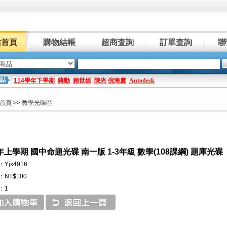
站首頁
購物結帳
超商査詢
訂單查詢
聯
114學年下學期
蔣勳
賴世雄
陳光
倪海廈
Autodesk
首頁
>>
教學光碟區
年上學期 國中命題光碟 南一版 1-3年級 數學(108課綱) 題庫光碟
Yjx4916
NT$100
：1