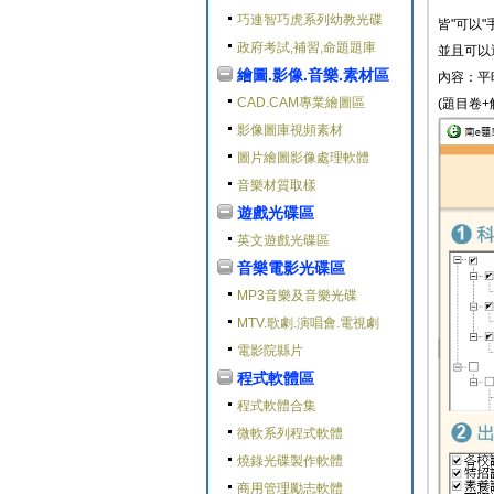
巧連智巧虎系列幼教光碟
皆"可以
政府考試,補習,命題題庫
並且可以
繪圖.影像.音樂.素材區
內容：平
CAD.CAM專業繪圖區
(題目卷+
影像圖庫視頻素材
圖片繪圖影像處理軟體
音樂材質取樣
遊戲光碟區
英文遊戲光碟區
音樂電影光碟區
MP3音樂及音樂光碟
MTV.歌劇.演唱會.電視劇
電影院縣片
程式軟體區
程式軟體合集
微軟系列程式軟體
燒錄光碟製作軟體
商用管理勵志軟體