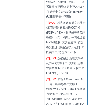
WinXP、Server、Vista、7、8
系統隨身硬碟v3 更新至2013.7
月 繁體中文DVD9版(4DVD9)
(USB隨身碟也可用)
排行007
賴世雄數套英文教學合
輯([英語]常春藤賴氏KK音標
(PDF+MP3)+《賴世雄美國英語
教程》入門、初級、中高級全套
MP3和教材+英文直通車+英語
教父賴世雄獨家密技大公開+賴
氏英文文法) 教學DVD版
排行008
超強整合 蔣勳美學系
列講座+文學之美+美的沉思有
聲書系列 MP3有聲書 合輯中文
DVD9版(3DVD9)
排行009
最新合集Windows 8
10合1 企業/專業中文版 +
Windows 7 SP1 688合1 多國語
言(含繁中)(更新到2013.7
月)+Windows XP SP3(更新到
2013.7月)+Windows 2008 R2