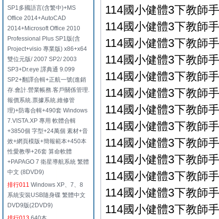
114國小健體3下教師手冊
SP1多國語言(含繁中)+MS
Office 2014+AutoCAD
114國小健體3下教師手冊
2014+Microsoft Office 2010
Professional Plus SP1版(含
114國小健體3下教師手冊
Project+visio 專業版) x86+x64
114國小健體3下教師手冊
雙位元版/ 2007 SP2/ 2003
SP3+Dr.eye 譯典通 9.099
114國小健體3下教師手冊
SP2+翻譯合輯+正航一號(進銷
存.會計.營業帳務.客戶關係管理.
114國小健體3下教師手冊
報價系統.票據系統.維修管
114國小健體3下教師手冊
理)+防毒合輯+490套 Windows
7.VISTA.XP 專用 軟體合輯
114國小健體3下教師手冊
+3850個 字型+24萬個 素材+音
114國小健體3下教師手冊
效+網頁模版+簡報範本+450本
性愛教學+26套 算命軟體
114國小健體3下教師手冊
+PAPAGO 7 衛星導航系統 繁體
中文 (8DVD9)
114國小健體3下教師手冊
排行011
Windows XP、7、8
114國小健體3下教師手冊
系統安裝USB隨身碟 繁體中文
DVD9版(2DVD9)
114國小健體3下教師手冊
排行013
640本