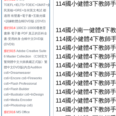
114國小健體3下教師手冊
TOEFL+IELTS+TOEIC+GMAT+全
民英檢+GRE+任何英文考試 都
適用 有聲書+電子書+互動光碟
+訓練軟體合輯DVD版 (2DVD)
排行014
100CD·10000冊教育
114國小南一健體4下
書庫·電子書·PDF 真正的百科全
114國小健體4下教師手冊
書·受用終身 合輯中文DVD版
(DVD9)
114國小健體4下教師手冊
排行015
Adobe Creative Suite
114國小健體4下教師手冊
6 Master Collection 《CS6官方
繁簡體中文大師典藏正式版》繁
114國小健體4下教師手冊
體中文DVD版(內含Audition
114國小健體4下教師手冊
cs6+Dreamweaver
cs6+Encore cs6+Fireworks
114國小健體4下教師手冊
cs6+Flash Professional
cs6+Flash Builder
114國小健體4下教師手冊
cs6+Illustrator cs6+InDesign
114國小健體4下教師手冊
cs6+Media Encoder
cs6+Photoshop cs6)
114國小健體4下教師手冊
排行016
MS Office