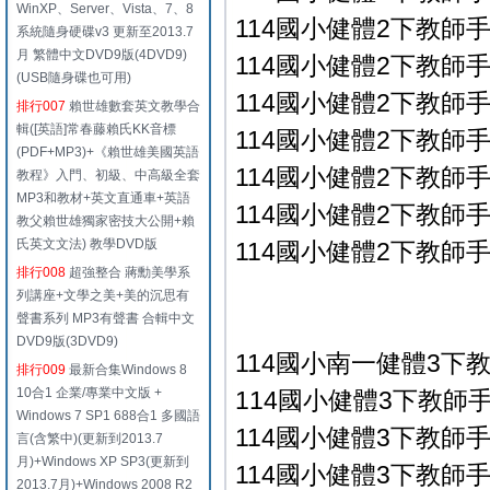
WinXP、Server、Vista、7、8
114國小健體2下教師手冊
系統隨身硬碟v3 更新至2013.7
月 繁體中文DVD9版(4DVD9)
114國小健體2下教師手冊
(USB隨身碟也可用)
114國小健體2下教師手冊
排行007
賴世雄數套英文教學合
輯([英語]常春藤賴氏KK音標
114國小健體2下教師手冊
(PDF+MP3)+《賴世雄美國英語
114國小健體2下教師手冊
教程》入門、初級、中高級全套
MP3和教材+英文直通車+英語
114國小健體2下教師手冊
教父賴世雄獨家密技大公開+賴
氏英文文法) 教學DVD版
114國小健體2下教師手冊
排行008
超強整合 蔣勳美學系
列講座+文學之美+美的沉思有
聲書系列 MP3有聲書 合輯中文
DVD9版(3DVD9)
114國小南一健體3下
排行009
最新合集Windows 8
10合1 企業/專業中文版 +
114國小健體3下教師手冊
Windows 7 SP1 688合1 多國語
114國小健體3下教師手冊
言(含繁中)(更新到2013.7
月)+Windows XP SP3(更新到
114國小健體3下教師手冊
2013.7月)+Windows 2008 R2