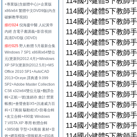
114國小健體5下教師手冊
+專業版(含媒體中心)+企業版
114國小健體5下教師手冊
x86/x64 繁體中文DVD9版(內含
破解教學視頻)
114國小健體5下教師手冊
排行024
倪海廈中醫 人紀黃帝
114國小健體5下教師手冊
內經 含電子書講義+影音視頻
高清DVD版 (3DVD)
114國小健體5下教師手冊
排行025
野人軟體 5月最新合集
114國小健體5下教師手冊
Windows 7 SP1 x86和x64雙位
元(更新到2012.4月)+Windows
114國小健體5下教師手冊
XP SP3(更新到2012.5月)+MS
Office 2010 SP1+AutoCAD
114國小健體5下教師手冊
2013+Dr.eye 譯典通 9.099
114國小健體5下教師手冊
SP2+Adobe Master Collection
CS6 x32/x64雙位元版+翻譯合
114國小健體5下教師手冊
輯+正航一號(進銷存.會計.營業
114國小健體5下教師手冊
帳務)+會聲會影X5+訊連威力百
科+17萬個 驅動程式+防毒合輯
114國小健體5下教師手冊
+友立合輯+490套 Windows
7.VISTA.XP 專用 軟體合輯
114國小健體5下教師手冊
+3850個 字型+24萬個 素材+音
114國小健體5下教師手冊
效+網頁模版+簡報範本+450本