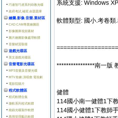
系統支援: Windows XP/V
巧連智巧虎系列幼教光碟
政府考試,補習,命題題庫
繪圖.影像.音樂.素材區
軟體類型: 國小.考卷類
CAD.CAM專業繪圖區
影像圖庫視頻素材
圖片繪圖影像處理軟體
音樂材質取樣
=================
遊戲光碟區
英文遊戲光碟區
音樂電影光碟區
****************南一版 
MP3音樂及音樂光碟
MTV.歌劇.演唱會.電視劇
電影院縣片
程式軟體區
健體
程式軟體合集
114國小南一健體1下
微軟系列程式軟體
114國小健體1下教師手冊
燒錄光碟製作軟體
商用管理勵志軟體