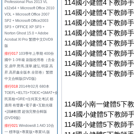
114國小健體4下教師手冊
Professional Plus 2013 VL
x32x64 + Microsoft Office 2010
114國小健體4下教師手冊
VOL + Microsoft Office 2007
SP2 + Microsoft Office2003
114國小健體4下教師手冊
SP3 + OFFICE XP SP3 +
114國小健體4下教師手冊
Norton Ghost 15.0 + Adobe
Acrobat XI Pro 繁體中文DVD9
114國小健體4下教師手冊
版
114國小健體4下教師手冊
排行017
103學年上學期 400份
國中 1-3年級 副版校用卷（含金
114國小健體4下教師手冊
安.鼎甲.野馬.漢華.建弘.明霖.高
114國小健體4下教師手冊
昇.高昇鑫全版本.全部卷）繁體
中文合輯版(DVD版)
排行018
2014年02月 680本
TOEFL+IELTS+TOEIC+GMAT+全
民英檢+GRE+任何英文考試 都
114國小南一健體5下
適用 有聲書+電子書+互動光碟
+訓練軟體 超強完整合輯版
114國小健體5下教師手冊
(DVD9版)
114國小健體5下教師手冊
排行021
Windows8.1 AIO 10合
一 標準版+專業版+專業VL版