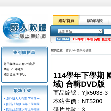
網站首頁
購物結帳
114學年下學期
蔣勳
賴世雄
您的位置：
首頁
>>
教學光碟區
您的購物車内有0件商品
共有0不含郵費
114學年下學期
總計金額NT$0元
域) 合輯DVD版
商品編號：Yjx5038-3
反詐騙人人有責 下單前一定要注意
本站售價：NT$200
[新品上架]114年下學期國小國中高中命題光碟,校用卷,習作
碟片片數：3
[新品上架]114年上學期國小國中高中命題光碟,校用卷,習作