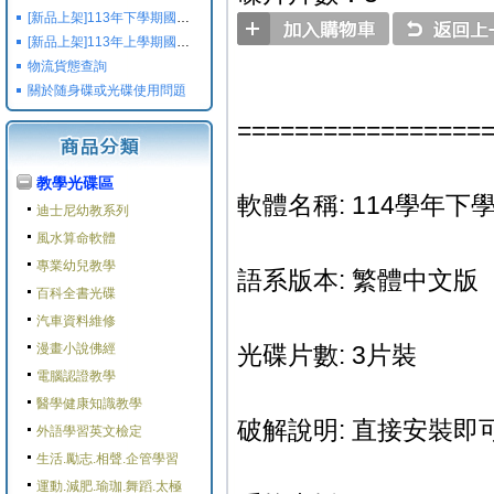
[新品上架]113年下學期國小國中高中命題光碟,校用卷,習作
[新品上架]113年上學期國小國中高中命題光碟,校用卷,習作
物流貨態查詢
關於随身碟或光碟使用問題
=================
教學光碟區
軟體名稱: 114學年
迪士尼幼教系列
風水算命軟體
專業幼兒教學
語系版本: 繁體中文版
百科全書光碟
汽車資料維修
漫畫小說佛經
光碟片數: 3片裝
電腦認證教學
醫學健康知識教學
破解說明: 直接安裝即可
外語學習英文檢定
生活.勵志.相聲.企管學習
運動.減肥.瑜珈.舞蹈.太極