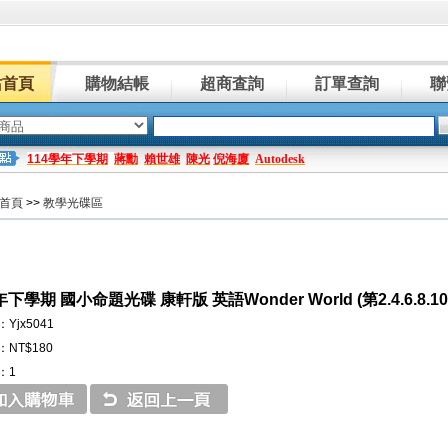
站首頁
購物結帳
超商査詢
訂單查詢
聯
114學年下學期
蔣勳
賴世雄
陳光
倪海廈
Autodesk
首頁
>>
教學光碟區
年下學期 國小命題光碟 康軒版 英語Wonder World (第2.4.6.8.
Yjx5041
NT$180
：1