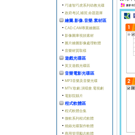
巧連智巧虎系列幼教光碟
政府考試,補習,命題題庫
繪圖.影像.音樂.素材區
CAD.CAM專業繪圖區
影像圖庫視頻素材
圖片繪圖影像處理軟體
音樂材質取樣
遊戲光碟區
英文遊戲光碟區
音樂電影光碟區
MP3音樂及音樂光碟
MTV.歌劇.演唱會.電視劇
電影院縣片
程式軟體區
程式軟體合集
微軟系列程式軟體
燒錄光碟製作軟體
商用管理勵志軟體