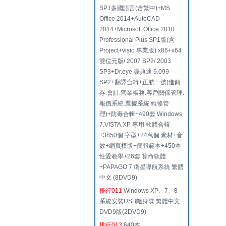
SP1多國語言(含繁中)+MS
Office 2014+AutoCAD
2014+Microsoft Office 2010
Professional Plus SP1版(含
Project+visio 專業版) x86+x64
雙位元版/ 2007 SP2/ 2003
SP3+Dr.eye 譯典通 9.099
SP2+翻譯合輯+正航一號(進銷
存.會計.營業帳務.客戶關係管理.
報價系統.票據系統.維修管
理)+防毒合輯+490套 Windows
7.VISTA.XP 專用 軟體合輯
+3850個 字型+24萬個 素材+音
效+網頁模版+簡報範本+450本
性愛教學+26套 算命軟體
+PAPAGO 7 衛星導航系統 繁體
中文 (8DVD9)
排行011
Windows XP、7、8
系統安裝USB隨身碟 繁體中文
DVD9版(2DVD9)
排行013
640本