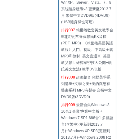
WinXP、Server、Vista、7、8
系統隨身硬碟v3 更新至2013.7
月 繁體中文DVD9版(4DVD9)
(USB隨身碟也可用)
排行007
賴世雄數套英文教學合
輯([英語]常春藤賴氏KK音標
(PDF+MP3)+《賴世雄美國英語
教程》入門、初級、中高級全套
MP3和教材+英文直通車+英語
教父賴世雄獨家密技大公開+賴
氏英文文法) 教學DVD版
排行008
超強整合 蔣勳美學系
列講座+文學之美+美的沉思有
聲書系列 MP3有聲書 合輯中文
DVD9版(3DVD9)
排行009
最新合集Windows 8
10合1 企業/專業中文版 +
Windows 7 SP1 688合1 多國語
言(含繁中)(更新到2013.7
月)+Windows XP SP3(更新到
2013.7月)+Windows 2008 R2