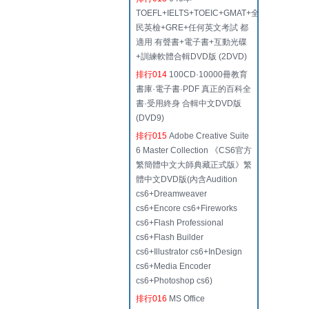
TOEFL+IELTS+TOEIC+GMAT+全
民英檢+GRE+任何英文考試 都
適用 有聲書+電子書+互動光碟
+訓練軟體合輯DVD版 (2DVD)
排行014
100CD·10000冊教育
書庫·電子書·PDF 真正的百科全
書·受用終身 合輯中文DVD版
(DVD9)
排行015
Adobe Creative Suite
6 Master Collection 《CS6官方
繁簡體中文大師典藏正式版》繁
體中文DVD版(內含Audition
cs6+Dreamweaver
cs6+Encore cs6+Fireworks
cs6+Flash Professional
cs6+Flash Builder
cs6+Illustrator cs6+InDesign
cs6+Media Encoder
cs6+Photoshop cs6)
排行016
MS Office