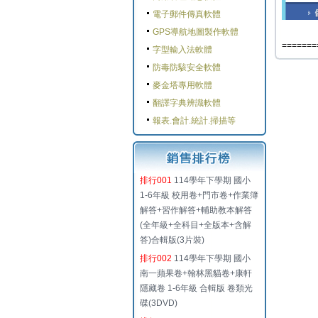
電子郵件傳真軟體
GPS導航地圖製作軟體
=======
字型輸入法軟體
防毒防駭安全軟體
麥金塔專用軟體
翻譯字典辨識軟體
報表.會計.統計.掃描等
排行001
114學年下學期 國小
1-6年級 校用卷+門市卷+作業簿
解答+習作解答+輔助教本解答
(全年級+全科目+全版本+含解
答)合輯版(3片裝)
排行002
114學年下學期 國小
南一蘋果卷+翰林黑貓卷+康軒
隱藏卷 1-6年級 合輯版 卷類光
碟(3DVD)