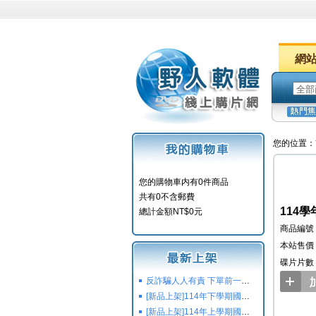
網
您的位置：
您的購物車内有0件商品
共有0不含郵費
114學
總計金額NT$0元
商品編號：
本站售價：
碟片片數
反詐騙人人有責 下單前一定要注意
[新品上架]114年下學期國小國中高中命題光碟,校用卷,習作
[新品上架]114年上學期國小國中高中命題光碟,校用卷,習作