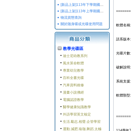
[新品上架]113年下學期國小國中高中命題光碟,校用卷,習作
[新品上架]113年上學期國小國中高中命題光碟,校用卷,習作
=======
物流貨態查詢
關於随身碟或光碟使用問題
軟體名稱: 
語系版本
教學光碟區
光碟片數:
迪士尼幼教系列
風水算命軟體
破解說明:
專業幼兒教學
百科全書光碟
系統支援: 
汽車資料維修
漫畫小說佛經
軟體類型:
電腦認證教學
醫學健康知識教學
外語學習英文檢定
=======
生活.勵志.相聲.企管學習
運動.減肥.瑜珈.舞蹈.太極
114學年下