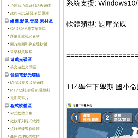
系統支援: Windows10/
巧連智巧虎系列幼教光碟
政府考試,補習,命題題庫
繪圖.影像.音樂.素材區
軟體類型: 題庫光碟
CAD.CAM專業繪圖區
影像圖庫視頻素材
圖片繪圖影像處理軟體
音樂材質取樣
=================
遊戲光碟區
英文遊戲光碟區
音樂電影光碟區
MP3音樂及音樂光碟
114學年下學期 國小命題光
MTV.歌劇.演唱會.電視劇
電影院縣片
程式軟體區
程式軟體合集
微軟系列程式軟體
燒錄光碟製作軟體
商用管理勵志軟體