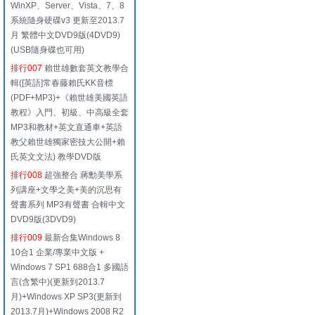
WinXP、Server、Vista、7、8
系統隨身硬碟v3 更新至2013.7
月 繁體中文DVD9版(4DVD9)
(USB隨身碟也可用)
排行007
賴世雄數套英文教學合
輯([英語]常春藤賴氏KK音標
(PDF+MP3)+《賴世雄美國英語
教程》入門、初級、中高級全套
MP3和教材+英文直通車+英語
教父賴世雄獨家密技大公開+賴
氏英文文法) 教學DVD版
排行008
超強整合 蔣勳美學系
列講座+文學之美+美的沉思有
聲書系列 MP3有聲書 合輯中文
DVD9版(3DVD9)
排行009
最新合集Windows 8
10合1 企業/專業中文版 +
Windows 7 SP1 688合1 多國語
言(含繁中)(更新到2013.7
月)+Windows XP SP3(更新到
2013.7月)+Windows 2008 R2