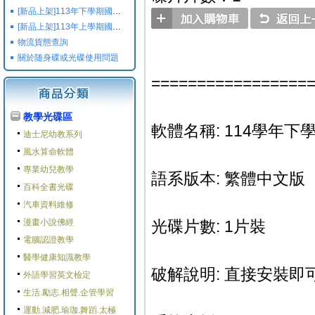
[新品上架]113年下學期國小國中高中命題光碟,校用卷,習作
[新品上架]113年上學期國小國中高中命題光碟,校用卷,習作
物流貨態查詢
關於随身碟或光碟使用問題
=================
教學光碟區
軟體名稱: 114學年下學期
迪士尼幼教系列
風水算命軟體
專業幼兒教學
語系版本: 繁體中文版
百科全書光碟
汽車資料維修
漫畫小說佛經
光碟片數: 1片裝
電腦認證教學
醫學健康知識教學
破解說明: 直接安裝即可
外語學習英文檢定
生活.勵志.相聲.企管學習
運動.減肥.瑜珈.舞蹈.太極