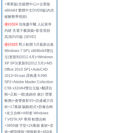
+專業版(含媒體中心)+企業版
x86/x64 繁體中文DVD9版(內含
破解教學視頻)
排行024
倪海廈中醫 人紀黃帝
內經 含電子書講義+影音視頻
高清DVD版 (3DVD)
排行025
野人軟體 5月最新合集
Windows 7 SP1 x86和x64雙位
元(更新到2012.4月)+Windows
XP SP3(更新到2012.5月)+MS
Office 2010 SP1+AutoCAD
2013+Dr.eye 譯典通 9.099
SP2+Adobe Master Collection
CS6 x32/x64雙位元版+翻譯合
輯+正航一號(進銷存.會計.營業
帳務)+會聲會影X5+訊連威力百
科+17萬個 驅動程式+防毒合輯
+友立合輯+490套 Windows
7.VISTA.XP 專用 軟體合輯
+3850個 字型+24萬個 素材+音
效+網頁模版+簡報範本+450本