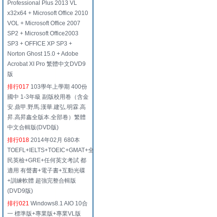
Professional Plus 2013 VL
x32x64 + Microsoft Office 2010
VOL + Microsoft Office 2007
SP2 + Microsoft Office2003
SP3 + OFFICE XP SP3 +
Norton Ghost 15.0 + Adobe
Acrobat XI Pro 繁體中文DVD9
版
排行017
103學年上學期 400份
國中 1-3年級 副版校用卷（含金
安.鼎甲.野馬.漢華.建弘.明霖.高
昇.高昇鑫全版本.全部卷）繁體
中文合輯版(DVD版)
排行018
2014年02月 680本
TOEFL+IELTS+TOEIC+GMAT+全
民英檢+GRE+任何英文考試 都
適用 有聲書+電子書+互動光碟
+訓練軟體 超強完整合輯版
(DVD9版)
排行021
Windows8.1 AIO 10合
一 標準版+專業版+專業VL版