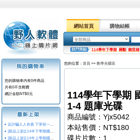
網站首頁
購物結帳
114學年下學期
蔣勳
賴世雄
您的位置：
首頁
>>
教學光碟區
您的購物車内有0件商品
共有0不含郵費
114學年下學期 國
總計金額NT$0元
1-4 題庫光碟
商品編號：Yjx5042
反詐騙人人有責 下單前一定要注意
本站售價：NT$180
[新品上架]114年下學期國小國中高中命題光碟,校用卷,習作
碟片片數：1
[新品上架]114年上學期國小國中高中命題光碟,校用卷,習作