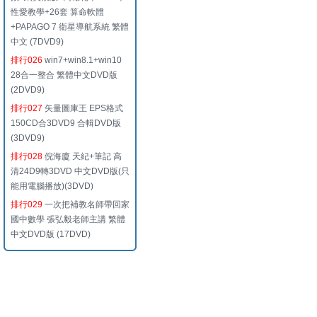
性愛教學+26套 算命軟體
+PAPAGO 7 衛星導航系統 繁體
中文 (7DVD9)
排行026
win7+win8.1+win10
28合一整合 繁體中文DVD版
(2DVD9)
排行027
矢量圖庫王 EPS格式
150CD合3DVD9 合輯DVD版
(3DVD9)
排行028
倪海廈 天紀+筆記 高
清24D9轉3DVD 中文DVD版(只
能用電腦播放)(3DVD)
排行029
一次把補教名師帶回家
國中數學 張弘毅老師主講 繁體
中文DVD版 (17DVD)