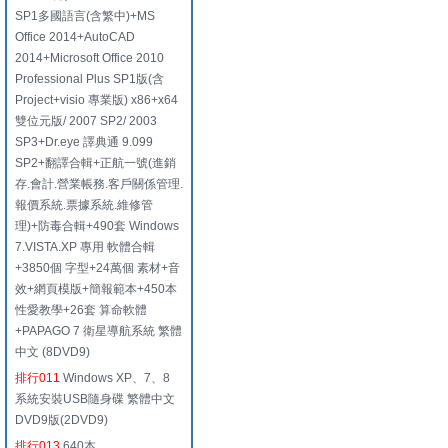
SP1多國語言(含繁中)+MS
Office 2014+AutoCAD
2014+Microsoft Office 2010
Professional Plus SP1版(含
Project+visio 專業版) x86+x64
雙位元版/ 2007 SP2/ 2003
SP3+Dr.eye 譯典通 9.099
SP2+翻譯合輯+正航一號(進銷
存.會計.營業帳務.客戶關係管理.
報價系統.票據系統.維修管
理)+防毒合輯+490套 Windows
7.VISTA.XP 專用 軟體合輯
+3850個 字型+24萬個 素材+音
效+網頁模版+簡報範本+450本
性愛教學+26套 算命軟體
+PAPAGO 7 衛星導航系統 繁體
中文 (8DVD9)
排行011
Windows XP、7、8
系統安裝USB隨身碟 繁體中文
DVD9版(2DVD9)
排行013
640本