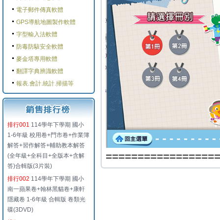
電子郵件傳真軟體
GPS導航地圖製作軟體
字型輸入法軟體
防毒防駭安全軟體
麥金塔專用軟體
翻譯字典辨識軟體
報表.會計.統計.掃描等
排行001
114學年下學期 國小
1-6年級 校用卷+門市卷+作業簿
解答+習作解答+輔助教本解答
=================
(全年級+全科目+全版本+含解
答)合輯版(3片裝)
排行002
114學年下學期 國小
南一蘋果卷+翰林黑貓卷+康軒
隱藏卷 1-6年級 合輯版 卷類光
碟(3DVD)