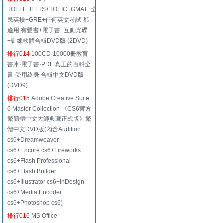
TOEFL+IELTS+TOEIC+GMAT+全
民英檢+GRE+任何英文考試 都
適用 有聲書+電子書+互動光碟
+訓練軟體合輯DVD版 (2DVD)
排行014
100CD·10000冊教育
書庫·電子書·PDF 真正的百科全
書·受用終身 合輯中文DVD版
(DVD9)
排行015
Adobe Creative Suite
6 Master Collection 《CS6官方
繁簡體中文大師典藏正式版》繁
體中文DVD版(內含Audition
cs6+Dreamweaver
cs6+Encore cs6+Fireworks
cs6+Flash Professional
cs6+Flash Builder
cs6+Illustrator cs6+InDesign
cs6+Media Encoder
cs6+Photoshop cs6)
排行016
MS Office