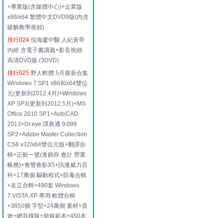
+專業版(含媒體中心)+企業版
x86/x64 繁體中文DVD9版(內含
破解教學視頻)
排行024
倪海廈中醫 人紀黃帝
內經 含電子書講義+影音視頻
高清DVD版 (3DVD)
排行025
野人軟體 5月最新合集
Windows 7 SP1 x86和x64雙位
元(更新到2012.4月)+Windows
XP SP3(更新到2012.5月)+MS
Office 2010 SP1+AutoCAD
2013+Dr.eye 譯典通 9.099
SP2+Adobe Master Collection
CS6 x32/x64雙位元版+翻譯合
輯+正航一號(進銷存.會計.營業
帳務)+會聲會影X5+訊連威力百
科+17萬個 驅動程式+防毒合輯
+友立合輯+490套 Windows
7.VISTA.XP 專用 軟體合輯
+3850個 字型+24萬個 素材+音
效+網頁模版+簡報範本+450本