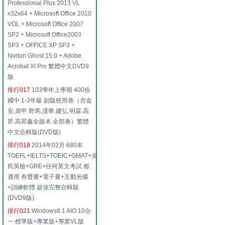
Professional Plus 2013 VL
x32x64 + Microsoft Office 2010
VOL + Microsoft Office 2007
SP2 + Microsoft Office2003
SP3 + OFFICE XP SP3 +
Norton Ghost 15.0 + Adobe
Acrobat XI Pro 繁體中文DVD9
版
排行017
103學年上學期 400份
國中 1-3年級 副版校用卷（含金
安.鼎甲.野馬.漢華.建弘.明霖.高
昇.高昇鑫全版本.全部卷）繁體
中文合輯版(DVD版)
排行018
2014年02月 680本
TOEFL+IELTS+TOEIC+GMAT+全
民英檢+GRE+任何英文考試 都
適用 有聲書+電子書+互動光碟
+訓練軟體 超強完整合輯版
(DVD9版)
排行021
Windows8.1 AIO 10合
一 標準版+專業版+專業VL版