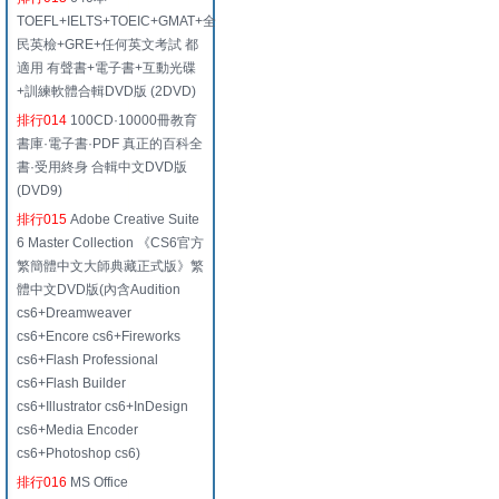
TOEFL+IELTS+TOEIC+GMAT+全
民英檢+GRE+任何英文考試 都
適用 有聲書+電子書+互動光碟
+訓練軟體合輯DVD版 (2DVD)
排行014
100CD·10000冊教育
書庫·電子書·PDF 真正的百科全
書·受用終身 合輯中文DVD版
(DVD9)
排行015
Adobe Creative Suite
6 Master Collection 《CS6官方
繁簡體中文大師典藏正式版》繁
體中文DVD版(內含Audition
cs6+Dreamweaver
cs6+Encore cs6+Fireworks
cs6+Flash Professional
cs6+Flash Builder
cs6+Illustrator cs6+InDesign
cs6+Media Encoder
cs6+Photoshop cs6)
排行016
MS Office