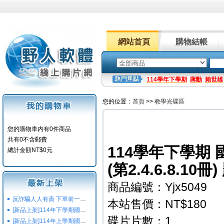
網站首頁
購物結帳
114學年下學期
蔣勳
賴世雄
您的位置：
首頁
>>
教學光碟區
您的購物車内有0件商品
共有0不含郵費
114學年下學期 
總計金額NT$0元
(第2.4.6.8.10
商品編號：Yjx5049
反詐騙人人有責 下單前一定要注意
本站售價：NT$180
[新品上架]114年下學期國小國中高中命題光碟,校用卷,習作
碟片片數：1
[新品上架]114年上學期國小國中高中命題光碟,校用卷,習作