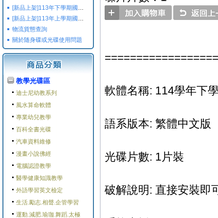
[新品上架]113年下學期國小國中高中命題光碟,校用卷,習作
[新品上架]113年上學期國小國中高中命題光碟,校用卷,習作
物流貨態查詢
關於随身碟或光碟使用問題
=================
教學光碟區
軟體名稱: 114學年下學
迪士尼幼教系列
風水算命軟體
專業幼兒教學
語系版本: 繁體中文版
百科全書光碟
汽車資料維修
漫畫小說佛經
光碟片數: 1片裝
電腦認證教學
醫學健康知識教學
破解說明: 直接安裝即可
外語學習英文檢定
生活.勵志.相聲.企管學習
運動.減肥.瑜珈.舞蹈.太極