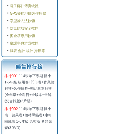
電子郵件傳真軟體
GPS導航地圖製作軟體
字型輸入法軟體
防毒防駭安全軟體
麥金塔專用軟體
翻譯字典辨識軟體
報表.會計.統計.掃描等
排行001
114學年下學期 國小
1-6年級 校用卷+門市卷+作業簿
解答+習作解答+輔助教本解答
(全年級+全科目+全版本+含解
答)合輯版(3片裝)
排行002
114學年下學期 國小
南一蘋果卷+翰林黑貓卷+康軒
隱藏卷 1-6年級 合輯版 卷類光
碟(3DVD)