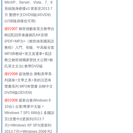
WinXP、Server、Vista、7、8
系統隨身硬碟v3 更新至2013.7
月 繁體中文DVD9版(4DVD9)
(USB隨身碟也可用)
排行007
賴世雄數套英文教學合
輯([英語]常春藤賴氏KK音標
(PDF+MP3)+《賴世雄美國英語
教程》入門、初級、中高級全套
MP3和教材+英文直通車+英語
教父賴世雄獨家密技大公開+賴
氏英文文法) 教學DVD版
排行008
超強整合 蔣勳美學系
列講座+文學之美+美的沉思有
聲書系列 MP3有聲書 合輯中文
DVD9版(3DVD9)
排行009
最新合集Windows 8
10合1 企業/專業中文版 +
Windows 7 SP1 688合1 多國語
言(含繁中)(更新到2013.7
月)+Windows XP SP3(更新到
2013.7月)+Windows 2008 R2