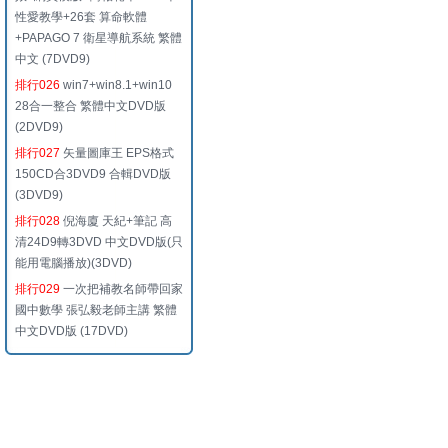
性愛教學+26套 算命軟體
+PAPAGO 7 衛星導航系統 繁體
中文 (7DVD9)
排行026
win7+win8.1+win10
28合一整合 繁體中文DVD版
(2DVD9)
排行027
矢量圖庫王 EPS格式
150CD合3DVD9 合輯DVD版
(3DVD9)
排行028
倪海廈 天紀+筆記 高
清24D9轉3DVD 中文DVD版(只
能用電腦播放)(3DVD)
排行029
一次把補教名師帶回家
國中數學 張弘毅老師主講 繁體
中文DVD版 (17DVD)