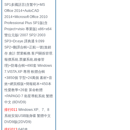
SP1多國語言(含繁中)+MS
Office 2014+AutoCAD
2014+Microsoft Office 2010
Professional Plus SP1版(含
Project+visio 專業版) x86+x64
雙位元版/ 2007 SP2/ 2003
SP3+Dr.eye 譯典通 9.099
SP2+翻譯合輯+正航一號(進銷
存.會計.營業帳務.客戶關係管理.
報價系統.票據系統.維修管
理)+防毒合輯+490套 Windows
7.VISTA.XP 專用 軟體合輯
+3850個 字型+24萬個 素材+音
效+網頁模版+簡報範本+450本
性愛教學+26套 算命軟體
+PAPAGO 7 衛星導航系統 繁體
中文 (8DVD9)
排行011
Windows XP、7、8
系統安裝USB隨身碟 繁體中文
DVD9版(2DVD9)
排行013
640本