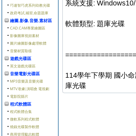
系統支援: Windows10/
巧連智巧虎系列幼教光碟
政府考試,補習,命題題庫
繪圖.影像.音樂.素材區
軟體類型: 題庫光碟
CAD.CAM專業繪圖區
影像圖庫視頻素材
圖片繪圖影像處理軟體
音樂材質取樣
=================
遊戲光碟區
英文遊戲光碟區
音樂電影光碟區
114學年下學期 國小命題光碟
MP3音樂及音樂光碟
庫光碟
MTV.歌劇.演唱會.電視劇
電影院縣片
程式軟體區
程式軟體合集
微軟系列程式軟體
燒錄光碟製作軟體
商用管理勵志軟體