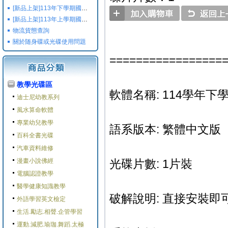
[新品上架]113年下學期國小國中高中命題光碟,校用卷,習作
[新品上架]113年上學期國小國中高中命題光碟,校用卷,習作
物流貨態查詢
關於随身碟或光碟使用問題
=================
教學光碟區
軟體名稱: 114學年下學
迪士尼幼教系列
風水算命軟體
專業幼兒教學
語系版本: 繁體中文版
百科全書光碟
汽車資料維修
漫畫小說佛經
光碟片數: 1片裝
電腦認證教學
醫學健康知識教學
破解說明: 直接安裝即可
外語學習英文檢定
生活.勵志.相聲.企管學習
運動.減肥.瑜珈.舞蹈.太極