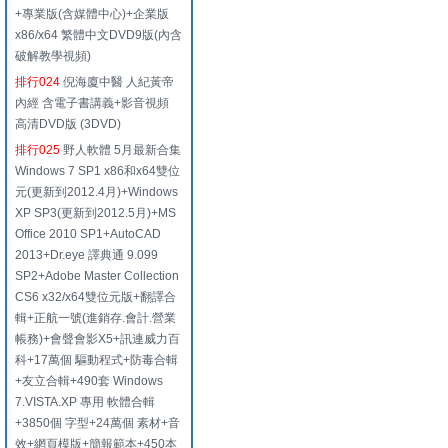
+專業版(含媒體中心)+企業版
x86/x64 繁體中文DVD9版(內含
破解教學視頻)
排行024
倪海廈中醫 人紀黃帝
內經 含電子書講義+影音視頻
高清DVD版 (3DVD)
排行025
野人軟體 5月最新合集
Windows 7 SP1 x86和x64雙位
元(更新到2012.4月)+Windows
XP SP3(更新到2012.5月)+MS
Office 2010 SP1+AutoCAD
2013+Dr.eye 譯典通 9.099
SP2+Adobe Master Collection
CS6 x32/x64雙位元版+翻譯合
輯+正航一號(進銷存.會計.營業
帳務)+會聲會影X5+訊連威力百
科+17萬個 驅動程式+防毒合輯
+友立合輯+490套 Windows
7.VISTA.XP 專用 軟體合輯
+3850個 字型+24萬個 素材+音
效+網頁模版+簡報範本+450本