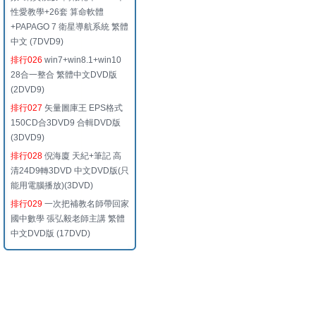
性愛教學+26套 算命軟體
+PAPAGO 7 衛星導航系統 繁體
中文 (7DVD9)
排行026
win7+win8.1+win10
28合一整合 繁體中文DVD版
(2DVD9)
排行027
矢量圖庫王 EPS格式
150CD合3DVD9 合輯DVD版
(3DVD9)
排行028
倪海廈 天紀+筆記 高
清24D9轉3DVD 中文DVD版(只
能用電腦播放)(3DVD)
排行029
一次把補教名師帶回家
國中數學 張弘毅老師主講 繁體
中文DVD版 (17DVD)