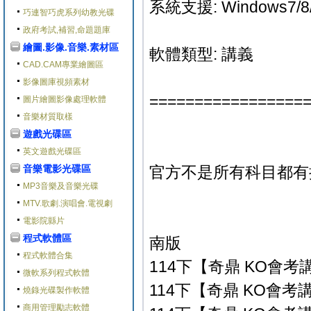
系統支援: Windows7/8/
巧連智巧虎系列幼教光碟
政府考試,補習,命題題庫
繪圖.影像.音樂.素材區
軟體類型: 講義
CAD.CAM專業繪圖區
影像圖庫視頻素材
=================
圖片繪圖影像處理軟體
音樂材質取樣
遊戲光碟區
英文遊戲光碟區
音樂電影光碟區
官方不是所有科目都有
MP3音樂及音樂光碟
MTV.歌劇.演唱會.電視劇
電影院縣片
程式軟體區
南版
程式軟體合集
114下【奇鼎 KO會考講
微軟系列程式軟體
114下【奇鼎 KO會考講
燒錄光碟製作軟體
商用管理勵志軟體