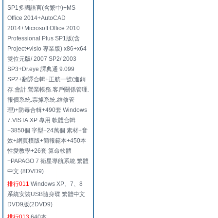
SP1多國語言(含繁中)+MS
Office 2014+AutoCAD
2014+Microsoft Office 2010
Professional Plus SP1版(含
Project+visio 專業版) x86+x64
雙位元版/ 2007 SP2/ 2003
SP3+Dr.eye 譯典通 9.099
SP2+翻譯合輯+正航一號(進銷
存.會計.營業帳務.客戶關係管理.
報價系統.票據系統.維修管
理)+防毒合輯+490套 Windows
7.VISTA.XP 專用 軟體合輯
+3850個 字型+24萬個 素材+音
效+網頁模版+簡報範本+450本
性愛教學+26套 算命軟體
+PAPAGO 7 衛星導航系統 繁體
中文 (8DVD9)
排行011
Windows XP、7、8
系統安裝USB隨身碟 繁體中文
DVD9版(2DVD9)
排行013
640本