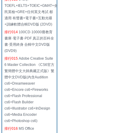
TOEFL+IELTS+TOEIC+GMAT+全
民英檢+GRE+任何英文考試 都
適用 有聲書+電子書+互動光碟
+訓練軟體合輯DVD版 (2DVD)
排行014
100CD·10000冊教育
書庫·電子書·PDF 真正的百科全
書·受用終身 合輯中文DVD版
(DVD9)
排行015
Adobe Creative Suite
6 Master Collection 《CS6官方
繁簡體中文大師典藏正式版》繁
體中文DVD版(內含Audition
cs6+Dreamweaver
cs6+Encore cs6+Fireworks
cs6+Flash Professional
cs6+Flash Builder
cs6+Illustrator cs6+InDesign
cs6+Media Encoder
cs6+Photoshop cs6)
排行016
MS Office