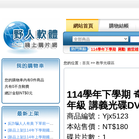
網站首頁
購物結帳
114學年下學期
蔣勳
賴世雄
您的位置：
首頁
>>
教學光碟區
您的購物車内有0件商品
共有0不含郵費
114學年下學期 奇
總計金額NT$0元
年級 講義光碟D
商品編號：Yjx5123
反詐騙人人有責 下單前一定要注意
本站售價：NT$180
[新品上架]114年下學期國小國中高中命題光碟,校用卷,習作
碟片片數：1
[新品上架]114年上學期國小國中高中命題光碟,校用卷,習作