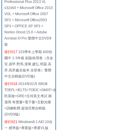
Professional Plus 2013 VL
x32x64 + Microsoft Office 2010
VOL + Microsoft Office 2007
SP2 + Microsoft Office2003
SP3 + OFFICE XP SP3 +
Norton Ghost 15.0 + Adobe
Acrobat XI Pro 繁體中文DVD9
版
排行017
103學年上學期 400份
國中 1-3年級 副版校用卷（含金
安.鼎甲.野馬.漢華.建弘.明霖.高
昇.高昇鑫全版本.全部卷）繁體
中文合輯版(DVD版)
排行018
2014年02月 680本
TOEFL+IELTS+TOEIC+GMAT+全
民英檢+GRE+任何英文考試 都
適用 有聲書+電子書+互動光碟
+訓練軟體 超強完整合輯版
(DVD9版)
排行021
Windows8.1 AIO 10合
一 標準版+專業版+專業VL版