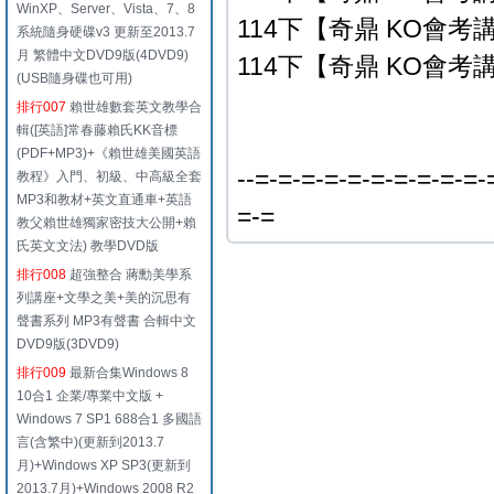
WinXP、Server、Vista、7、8
114下【奇鼎 KO會考講
系統隨身硬碟v3 更新至2013.7
月 繁體中文DVD9版(4DVD9)
114下【奇鼎 KO會考講
(USB隨身碟也可用)
排行007
賴世雄數套英文教學合
輯([英語]常春藤賴氏KK音標
(PDF+MP3)+《賴世雄美國英語
--=-=-=-=-=-=-=-=-=-=-
教程》入門、初級、中高級全套
MP3和教材+英文直通車+英語
=-=
教父賴世雄獨家密技大公開+賴
氏英文文法) 教學DVD版
排行008
超強整合 蔣勳美學系
列講座+文學之美+美的沉思有
聲書系列 MP3有聲書 合輯中文
DVD9版(3DVD9)
排行009
最新合集Windows 8
10合1 企業/專業中文版 +
Windows 7 SP1 688合1 多國語
言(含繁中)(更新到2013.7
月)+Windows XP SP3(更新到
2013.7月)+Windows 2008 R2