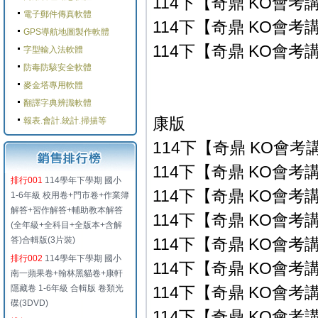
114下【奇鼎 KO會考講
電子郵件傳真軟體
114下【奇鼎 KO會考講
GPS導航地圖製作軟體
114下【奇鼎 KO會考講
字型輸入法軟體
防毒防駭安全軟體
麥金塔專用軟體
翻譯字典辨識軟體
康版
報表.會計.統計.掃描等
114下【奇鼎 KO會考講
114下【奇鼎 KO會考講
排行001
114學年下學期 國小
114下【奇鼎 KO會考講
1-6年級 校用卷+門市卷+作業簿
解答+習作解答+輔助教本解答
114下【奇鼎 KO會考講
(全年級+全科目+全版本+含解
答)合輯版(3片裝)
114下【奇鼎 KO會考講
排行002
114學年下學期 國小
114下【奇鼎 KO會考講
南一蘋果卷+翰林黑貓卷+康軒
隱藏卷 1-6年級 合輯版 卷類光
114下【奇鼎 KO會考講
碟(3DVD)
114下【奇鼎 KO會考講