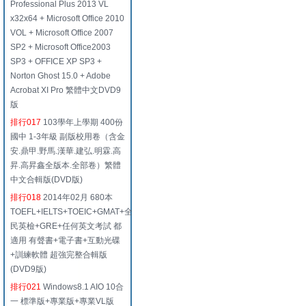
Professional Plus 2013 VL
x32x64 + Microsoft Office 2010
VOL + Microsoft Office 2007
SP2 + Microsoft Office2003
SP3 + OFFICE XP SP3 +
Norton Ghost 15.0 + Adobe
Acrobat XI Pro 繁體中文DVD9
版
排行017
103學年上學期 400份
國中 1-3年級 副版校用卷（含金
安.鼎甲.野馬.漢華.建弘.明霖.高
昇.高昇鑫全版本.全部卷）繁體
中文合輯版(DVD版)
排行018
2014年02月 680本
TOEFL+IELTS+TOEIC+GMAT+全
民英檢+GRE+任何英文考試 都
適用 有聲書+電子書+互動光碟
+訓練軟體 超強完整合輯版
(DVD9版)
排行021
Windows8.1 AIO 10合
一 標準版+專業版+專業VL版