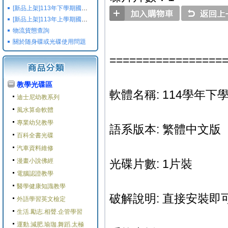
[新品上架]113年下學期國小國中高中命題光碟,校用卷,習作
[新品上架]113年上學期國小國中高中命題光碟,校用卷,習作
物流貨態查詢
關於随身碟或光碟使用問題
=================
教學光碟區
軟體名稱: 114學年下學
迪士尼幼教系列
風水算命軟體
專業幼兒教學
語系版本: 繁體中文版
百科全書光碟
汽車資料維修
漫畫小說佛經
光碟片數: 1片裝
電腦認證教學
醫學健康知識教學
破解說明: 直接安裝即可
外語學習英文檢定
生活.勵志.相聲.企管學習
運動.減肥.瑜珈.舞蹈.太極