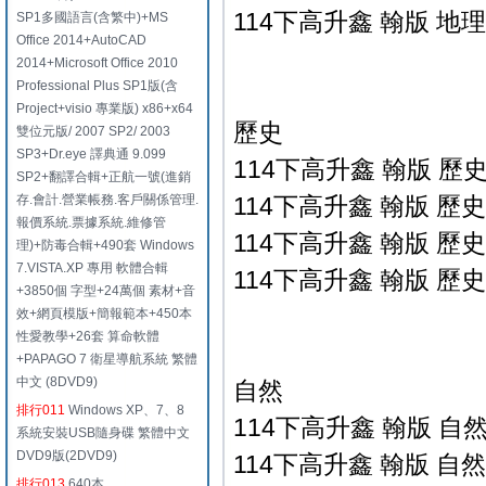
114下高升鑫 翰版 地理
SP1多國語言(含繁中)+MS
Office 2014+AutoCAD
2014+Microsoft Office 2010
Professional Plus SP1版(含
Project+visio 專業版) x86+x64
歷史
雙位元版/ 2007 SP2/ 2003
SP3+Dr.eye 譯典通 9.099
114下高升鑫 翰版 歷史
SP2+翻譯合輯+正航一號(進銷
存.會計.營業帳務.客戶關係管理.
114下高升鑫 翰版 歷史
報價系統.票據系統.維修管
114下高升鑫 翰版 歷史
理)+防毒合輯+490套 Windows
7.VISTA.XP 專用 軟體合輯
114下高升鑫 翰版 歷史
+3850個 字型+24萬個 素材+音
效+網頁模版+簡報範本+450本
性愛教學+26套 算命軟體
+PAPAGO 7 衛星導航系統 繁體
中文 (8DVD9)
自然
排行011
Windows XP、7、8
114下高升鑫 翰版 自然
系統安裝USB隨身碟 繁體中文
DVD9版(2DVD9)
114下高升鑫 翰版 自然
排行013
640本