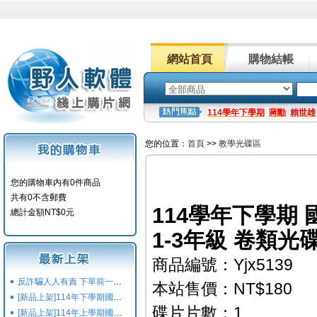
網站首頁
購物結帳
114學年下學期
蔣勳
賴世雄
您的位置：
首頁
>>
教學光碟區
您的購物車内有0件商品
共有0不含郵費
114學年下學期 
總計金額NT$0元
1-3年級 卷類光
商品編號：Yjx5139
反詐騙人人有責 下單前一定要注意
本站售價：NT$180
[新品上架]114年下學期國小國中高中命題光碟,校用卷,習作
碟片片數：1
[新品上架]114年上學期國小國中高中命題光碟,校用卷,習作