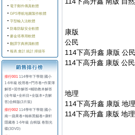
114下高升鑫 南版 自然
電子郵件傳真軟體
GPS導航地圖製作軟體
字型輸入法軟體
防毒防駭安全軟體
康版
麥金塔專用軟體
公民
翻譯字典辨識軟體
114下高升鑫 康版 公民
報表.會計.統計.掃描等
114下高升鑫 康版 公民
排行001
114學年下學期 國小
1-6年級 校用卷+門市卷+作業簿
解答+習作解答+輔助教本解答
地理
(全年級+全科目+全版本+含解
答)合輯版(3片裝)
114下高升鑫 康版 地理
排行002
114學年下學期 國小
114下高升鑫 康版 地理
南一蘋果卷+翰林黑貓卷+康軒
隱藏卷 1-6年級 合輯版 卷類光
碟(3DVD)