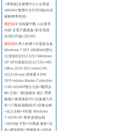
+專業版(含媒體中心)+企業版
x86/x64 繁體中文DVD9版(內含
破解教學視頻)
排行024
倪海廈中醫 人紀黃帝
內經 含電子書講義+影音視頻
高清DVD版 (3DVD)
排行025
野人軟體 5月最新合集
Windows 7 SP1 x86和x64雙位
元(更新到2012.4月)+Windows
XP SP3(更新到2012.5月)+MS
Office 2010 SP1+AutoCAD
2013+Dr.eye 譯典通 9.099
SP2+Adobe Master Collection
CS6 x32/x64雙位元版+翻譯合
輯+正航一號(進銷存.會計.營業
帳務)+會聲會影X5+訊連威力百
科+17萬個 驅動程式+防毒合輯
+友立合輯+490套 Windows
7.VISTA.XP 專用 軟體合輯
+3850個 字型+24萬個 素材+音
效+網頁模版+簡報範本+450本