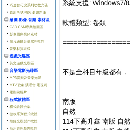
系統支援: Windows7/8/
巧連智巧虎系列幼教光碟
政府考試,補習,命題題庫
繪圖.影像.音樂.素材區
軟體類型: 卷類
CAD.CAM專業繪圖區
影像圖庫視頻素材
=================
圖片繪圖影像處理軟體
音樂材質取樣
遊戲光碟區
英文遊戲光碟區
音樂電影光碟區
不是全科目年級都有，
MP3音樂及音樂光碟
MTV.歌劇.演唱會.電視劇
電影院縣片
程式軟體區
南版
程式軟體合集
自然
微軟系列程式軟體
114下高升鑫 南版 自然
燒錄光碟製作軟體
商用管理勵志軟體