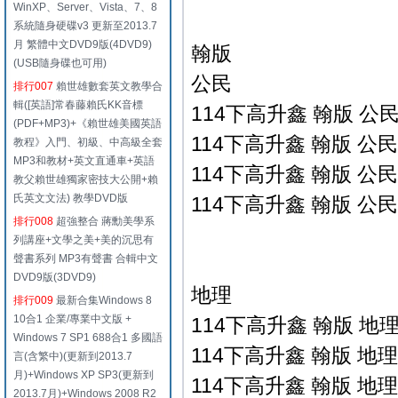
WinXP、Server、Vista、7、8
系統隨身硬碟v3 更新至2013.7
月 繁體中文DVD9版(4DVD9)
翰版
(USB隨身碟也可用)
公民
排行007
賴世雄數套英文教學合
輯([英語]常春藤賴氏KK音標
114下高升鑫 翰版 公民
(PDF+MP3)+《賴世雄美國英語
114下高升鑫 翰版 公民
教程》入門、初級、中高級全套
MP3和教材+英文直通車+英語
114下高升鑫 翰版 公民
教父賴世雄獨家密技大公開+賴
氏英文文法) 教學DVD版
114下高升鑫 翰版 公民
排行008
超強整合 蔣勳美學系
列講座+文學之美+美的沉思有
聲書系列 MP3有聲書 合輯中文
DVD9版(3DVD9)
地理
排行009
最新合集Windows 8
10合1 企業/專業中文版 +
114下高升鑫 翰版 地理
Windows 7 SP1 688合1 多國語
114下高升鑫 翰版 地理
言(含繁中)(更新到2013.7
月)+Windows XP SP3(更新到
114下高升鑫 翰版 地理
2013.7月)+Windows 2008 R2