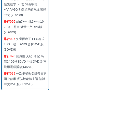
性愛教學+26套 算命軟體
+PAPAGO 7 衛星導航系統 繁體
中文 (7DVD9)
排行026
win7+win8.1+win10
28合一整合 繁體中文DVD版
(2DVD9)
排行027
矢量圖庫王 EPS格式
150CD合3DVD9 合輯DVD版
(3DVD9)
排行028
倪海廈 天紀+筆記 高
清24D9轉3DVD 中文DVD版(只
能用電腦播放)(3DVD)
排行029
一次把補教名師帶回家
國中數學 張弘毅老師主講 繁體
中文DVD版 (17DVD)