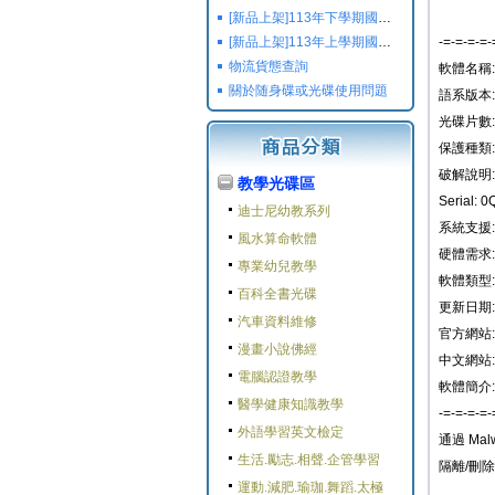
[新品上架]113年下學期國小國中高中命題光碟,校用卷,習作
[新品上架]113年上學期國小國中高中命題光碟,校用卷,習作
-=-=-=-=-
物流貨態查詢
軟體名稱: Ma
關於随身碟或光碟使用問題
語系版本
光碟片數:
保護種類:
破解說明: 
教學光碟區
Serial:
迪士尼幼教系列
系統支援: W
風水算命軟體
硬體需求:
專業幼兒教學
軟體類型
百科全書光碟
更新日期: 2
汽車資料維修
官方網站: ht
漫畫小說佛經
中文網站:
電腦認證教學
軟體簡介:
醫學健康知識教學
-=-=-=-=-
外語學習英文檢定
通過 Ma
生活.勵志.相聲.企管學習
隔離/刪
運動.減肥.瑜珈.舞蹈.太極