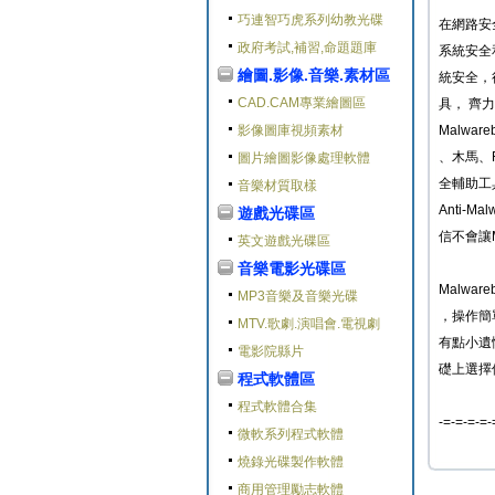
巧連智巧虎系列幼教光碟
在網路安
政府考試,補習,命題題庫
系統安全
繪圖.影像.音樂.素材區
統安全，
CAD.CAM專業繪圖區
具， 齊
影像圖庫視頻素材
Malwa
、木馬、
圖片繪圖影像處理軟體
全輔助工
音樂材質取樣
Anti-
遊戲光碟區
信不會讓
英文遊戲光碟區
音樂電影光碟區
Malwa
MP3音樂及音樂光碟
，操作簡
MTV.歌劇.演唱會.電視劇
有點小遺
電影院縣片
礎上選擇
程式軟體區
程式軟體合集
-=-=-=-=-
微軟系列程式軟體
燒錄光碟製作軟體
商用管理勵志軟體