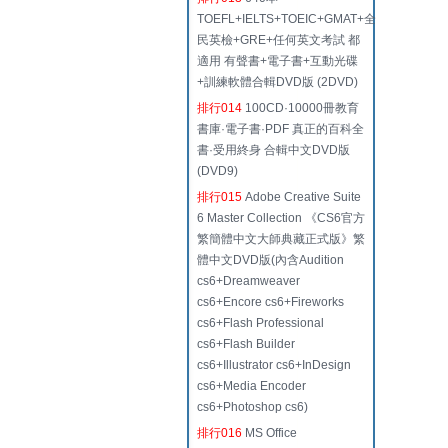
TOEFL+IELTS+TOEIC+GMAT+全
民英檢+GRE+任何英文考試 都
適用 有聲書+電子書+互動光碟
+訓練軟體合輯DVD版 (2DVD)
排行014
100CD·10000冊教育
書庫·電子書·PDF 真正的百科全
書·受用終身 合輯中文DVD版
(DVD9)
排行015
Adobe Creative Suite
6 Master Collection 《CS6官方
繁簡體中文大師典藏正式版》繁
體中文DVD版(內含Audition
cs6+Dreamweaver
cs6+Encore cs6+Fireworks
cs6+Flash Professional
cs6+Flash Builder
cs6+Illustrator cs6+InDesign
cs6+Media Encoder
cs6+Photoshop cs6)
排行016
MS Office