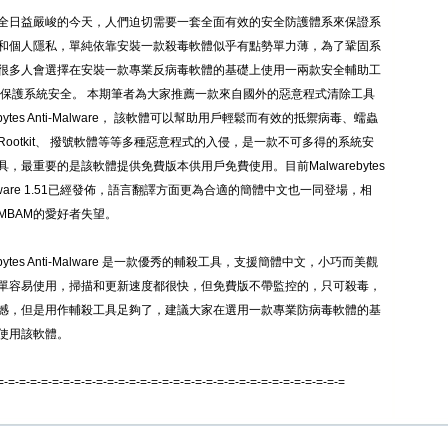
全日益嚴峻的今天，人們迫切需要一套全面有效的安全防護體系來保證系
和個人隱私，單純依靠安裝一款殺毒軟體似乎有點勢單力薄，為了鞏固系
很多人會選擇在安裝一款專業反病毒軟體的基礎上使用一兩款安全輔助工
力保護系統安全。 本期筆者為大家推薦一款來自國外的惡意程式清除工具
rebytes Anti-Malware， 該軟體可以幫助用戶輕鬆而有效的抵禦病毒、蠕蟲
Rootkit、 撥號軟體等等多種惡意程式的入侵，是一款不可多得的系統安
具，最重要的是該軟體提供免費版本供用戶免費使用。目前Malwarebytes
Malware 1.51已經發佈，語言翻譯方面更為合適的簡體中文也一同登場，相
MBAM的愛好者失望。
rebytes Anti-Malware 是一款優秀的輔殺工具，支援簡體中文，小巧而美觀
單容易使用，掃描和更新速度都很快，但免費版不帶監控的，只可殺毒，
憾，但是用作輔殺工具足夠了，建議大家在選用一款專業防病毒軟體的基
使用該軟體。
=-=-=-=-=-=-=-=-=-=-=-=-=-=-=-=-=-=-=-=-=-=-=-=-=-=-=-=-=-=-=-=