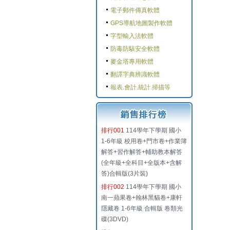
電子郵件傳真軟體
GPS導航地圖製作軟體
字型輸入法軟體
防毒防駭安全軟體
麥金塔專用軟體
翻譯字典辨識軟體
報表.會計.統計.掃描等
排行001
114學年下學期 國小
1-6年級 校用卷+門市卷+作業簿
解答+習作解答+輔助教本解答
(全年級+全科目+全版本+含解
答)合輯版(3片裝)
排行002
114學年下學期 國小
南一蘋果卷+翰林黑貓卷+康軒
隱藏卷 1-6年級 合輯版 卷類光
碟(3DVD)