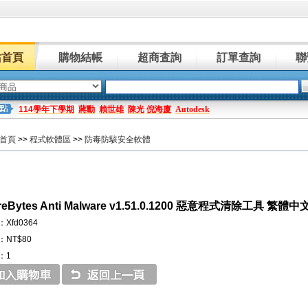
站首頁
購物結帳
超商査詢
訂單查詢
聯
114學年下學期
蔣勳
賴世雄
陳光
倪海廈
Autodesk
首頁
>>
程式軟體區
>>
防毒防駭安全軟體
reBytes Anti Malware v1.51.0.1200 惡意程式清除工具 繁體
Xfd0364
NT$80
：1