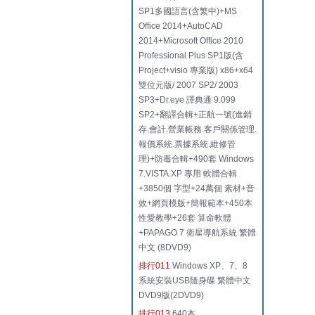
SP1多國語言(含繁中)+MS
Office 2014+AutoCAD
2014+Microsoft Office 2010
Professional Plus SP1版(含
Project+visio 專業版) x86+x64
雙位元版/ 2007 SP2/ 2003
SP3+Dr.eye 譯典通 9.099
SP2+翻譯合輯+正航一號(進銷
存.會計.營業帳務.客戶關係管理.
報價系統.票據系統.維修管
理)+防毒合輯+490套 Windows
7.VISTA.XP 專用 軟體合輯
+3850個 字型+24萬個 素材+音
效+網頁模版+簡報範本+450本
性愛教學+26套 算命軟體
+PAPAGO 7 衛星導航系統 繁體
中文 (8DVD9)
排行011
Windows XP、7、8
系統安裝USB隨身碟 繁體中文
DVD9版(2DVD9)
排行013
640本