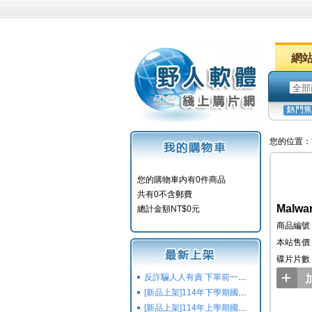
網
您的位置：
您的購物車内有0件商品
共有0不含郵費
Malwa
總計金額NT$0元
商品編號：
本站售價：
碟片片數
反詐騙人人有責 下單前一定要注意
[新品上架]114年下學期國小國中高中命題光碟,校用卷,習作
[新品上架]114年上學期國小國中高中命題光碟,校用卷,習作