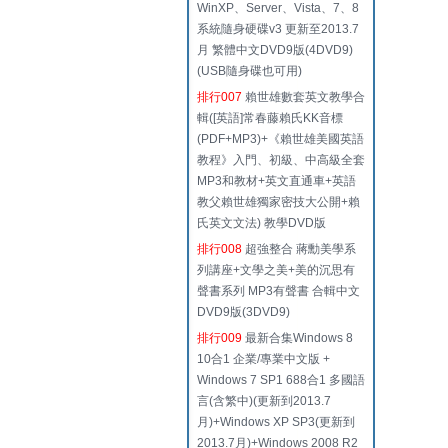
WinXP、Server、Vista、7、8
系統隨身硬碟v3 更新至2013.7
月 繁體中文DVD9版(4DVD9)
(USB隨身碟也可用)
排行007
賴世雄數套英文教學合
輯([英語]常春藤賴氏KK音標
(PDF+MP3)+《賴世雄美國英語
教程》入門、初級、中高級全套
MP3和教材+英文直通車+英語
教父賴世雄獨家密技大公開+賴
氏英文文法) 教學DVD版
排行008
超強整合 蔣勳美學系
列講座+文學之美+美的沉思有
聲書系列 MP3有聲書 合輯中文
DVD9版(3DVD9)
排行009
最新合集Windows 8
10合1 企業/專業中文版 +
Windows 7 SP1 688合1 多國語
言(含繁中)(更新到2013.7
月)+Windows XP SP3(更新到
2013.7月)+Windows 2008 R2