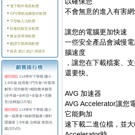
以確保您
電子郵件傳真軟體
不會無意的進入有害網
GPS導航地圖製作軟體
字型輸入法軟體
防毒防駭安全軟體
讓您的電腦更加快速
麥金塔專用軟體
一些安全產品會減慢電腦速度，
翻譯字典辨識軟體
腦速度
報表.會計.統計.掃描等
，讓您在下載檔案、支援
還要快。
排行001
114學年下學期 國小
1-6年級 校用卷+門市卷+作業簿
解答+習作解答+輔助教本解答
AVG 加速器
(全年級+全科目+全版本+含解
答)合輯版(3片裝)
AVG Accelerat
排行002
114學年下學期 國小
它能夠加
南一蘋果卷+翰林黑貓卷+康軒
隱藏卷 1-6年級 合輯版 卷類光
速下載二進位檔，並大
碟(3DVD)
Accelerator時