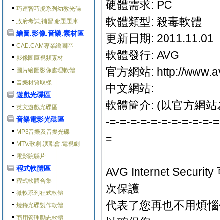
硬體需求: PC
巧連智巧虎系列幼教光碟
軟體類型: 殺毒軟體
政府考試,補習,命題題庫
繪圖.影像.音樂.素材區
更新日期: 2011.11.01
CAD.CAM專業繪圖區
軟體發行: AVG
影像圖庫視頻素材
官方網站: http://www.av
圖片繪圖影像處理軟體
音樂材質取樣
中文網站:
遊戲光碟區
軟體簡介: (以官方網站
英文遊戲光碟區
音樂電影光碟區
-=-=-=-=-=-=-=-=-=-=-=
MP3音樂及音樂光碟
=
MTV.歌劇.演唱會.電視劇
電影院縣片
程式軟體區
AVG Internet S
程式軟體合集
次保護
微軟系列程式軟體
代表了您再也不用煩惱
燒錄光碟製作軟體
商用管理勵志軟體