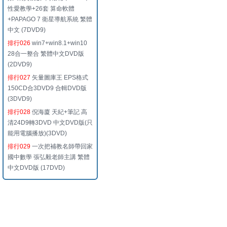
性愛教學+26套 算命軟體
+PAPAGO 7 衛星導航系統 繁體
中文 (7DVD9)
排行026
win7+win8.1+win10
28合一整合 繁體中文DVD版
(2DVD9)
排行027
矢量圖庫王 EPS格式
150CD合3DVD9 合輯DVD版
(3DVD9)
排行028
倪海廈 天紀+筆記 高
清24D9轉3DVD 中文DVD版(只
能用電腦播放)(3DVD)
排行029
一次把補教名師帶回家
國中數學 張弘毅老師主講 繁體
中文DVD版 (17DVD)