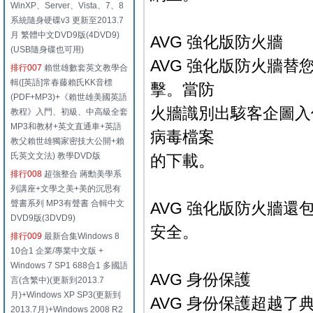
WinXP、Server、Vista、7、8
系統隨身硬碟v3 更新至2013.7
月 繁體中文DVD9版(4DVD9)
AVG 強化版防火牆
(USB隨身碟也可用)
AVG 強化版防火牆
排行007
賴世雄數套英文教學合
輯([英語]常春藤賴氏KK音標
擊。當防
(PDF+MP3)+《賴世雄美國英語
火牆識別出駭客企圖入
教程》入門、初級、中高級全套
MP3和教材+英文直通車+英語
病毒檔案
教父賴世雄獨家密技大公開+賴
氏英文文法) 教學DVD版
的下載。
排行008
超強整合 蔣勳美學系
列講座+文學之美+美的沉思有
聲書系列 MP3有聲書 合輯中文
AVG 強化版防火牆
DVD9版(3DVD9)
安全。
排行009
最新合集Windows 8
10合1 企業/專業中文版 +
Windows 7 SP1 688合1 多國語
AVG 身份保護
言(含繁中)(更新到2013.7
月)+Windows XP SP3(更新到
AVG 身份保護超越
2013.7月)+Windows 2008 R2