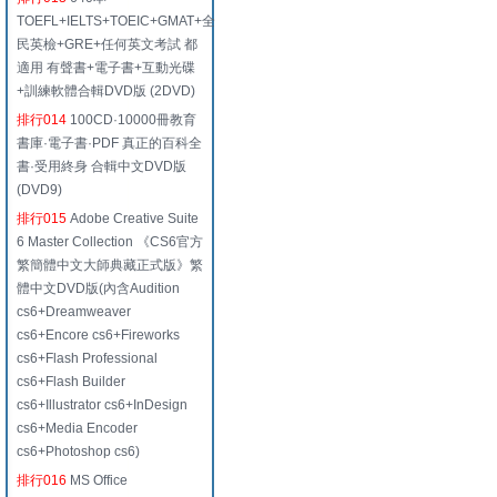
TOEFL+IELTS+TOEIC+GMAT+全
民英檢+GRE+任何英文考試 都
適用 有聲書+電子書+互動光碟
+訓練軟體合輯DVD版 (2DVD)
排行014
100CD·10000冊教育
書庫·電子書·PDF 真正的百科全
書·受用終身 合輯中文DVD版
(DVD9)
排行015
Adobe Creative Suite
6 Master Collection 《CS6官方
繁簡體中文大師典藏正式版》繁
體中文DVD版(內含Audition
cs6+Dreamweaver
cs6+Encore cs6+Fireworks
cs6+Flash Professional
cs6+Flash Builder
cs6+Illustrator cs6+InDesign
cs6+Media Encoder
cs6+Photoshop cs6)
排行016
MS Office