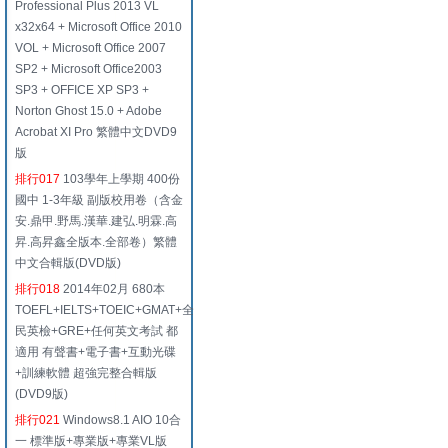
Professional Plus 2013 VL
x32x64 + Microsoft Office 2010
VOL + Microsoft Office 2007
SP2 + Microsoft Office2003
SP3 + OFFICE XP SP3 +
Norton Ghost 15.0 + Adobe
Acrobat XI Pro 繁體中文DVD9
版
排行017
103學年上學期 400份
國中 1-3年級 副版校用卷（含金
安.鼎甲.野馬.漢華.建弘.明霖.高
昇.高昇鑫全版本.全部卷）繁體
中文合輯版(DVD版)
排行018
2014年02月 680本
TOEFL+IELTS+TOEIC+GMAT+全
民英檢+GRE+任何英文考試 都
適用 有聲書+電子書+互動光碟
+訓練軟體 超強完整合輯版
(DVD9版)
排行021
Windows8.1 AIO 10合
一 標準版+專業版+專業VL版