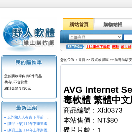
網站首頁
購物結帳
114學年下學期
蔣勳
賴世雄
您的位置：
首頁
>>
程式軟體區
>>
防毒防駭
您的購物車内有0件商品
共有0不含郵費
AVG Internet Se
總計金額NT$0元
毒軟體 繁體中文
商品編號：Xfd0373
反詐騙人人有責 下單前一定要注意
本站售價：NT$80
[新品上架]114年下學期國小國中高中命題光碟,校用卷,習作
碟片片數：1
[新品上架]114年上學期國小國中高中命題光碟,校用卷,習作