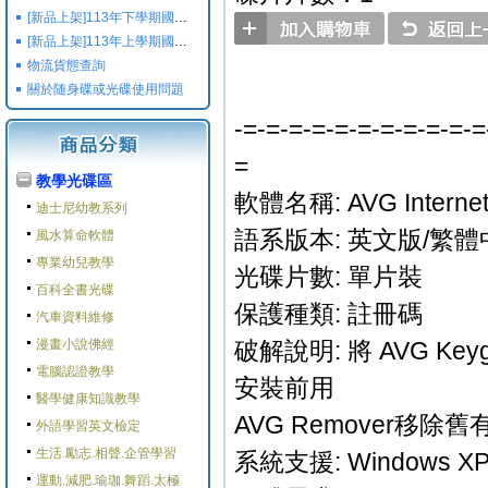
[新品上架]113年下學期國小國中高中命題光碟,校用卷,習作
[新品上架]113年上學期國小國中高中命題光碟,校用卷,習作
物流貨態查詢
關於随身碟或光碟使用問題
-=-=-=-=-=-=-=-=-=-=-=
=
教學光碟區
軟體名稱: AVG Internet S
迪士尼幼教系列
語系版本: 英文版/繁
風水算命軟體
專業幼兒教學
光碟片數: 單片裝
百科全書光碟
保護種類: 註冊碼
汽車資料維修
漫畫小說佛經
破解說明: 將 AVG K
電腦認證教學
安裝前用
醫學健康知識教學
AVG Remover移除
外語學習英文檢定
生活.勵志.相聲.企管學習
系統支援: Windows XP/V
運動.減肥.瑜珈.舞蹈.太極