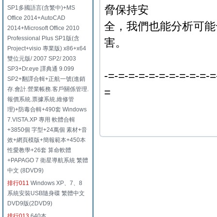
脅保持安
SP1多國語言(含繁中)+MS
Office 2014+AutoCAD
全，我們也能分析可能
2014+Microsoft Office 2010
Professional Plus SP1版(含
害。
Project+visio 專業版) x86+x64
雙位元版/ 2007 SP2/ 2003
SP3+Dr.eye 譯典通 9.099
-=-=-=-=-=-=-=-=-=-=-=
SP2+翻譯合輯+正航一號(進銷
存.會計.營業帳務.客戶關係管理.
=
報價系統.票據系統.維修管
理)+防毒合輯+490套 Windows
7.VISTA.XP 專用 軟體合輯
+3850個 字型+24萬個 素材+音
效+網頁模版+簡報範本+450本
性愛教學+26套 算命軟體
+PAPAGO 7 衛星導航系統 繁體
中文 (8DVD9)
排行011
Windows XP、7、8
系統安裝USB隨身碟 繁體中文
DVD9版(2DVD9)
排行013
640本