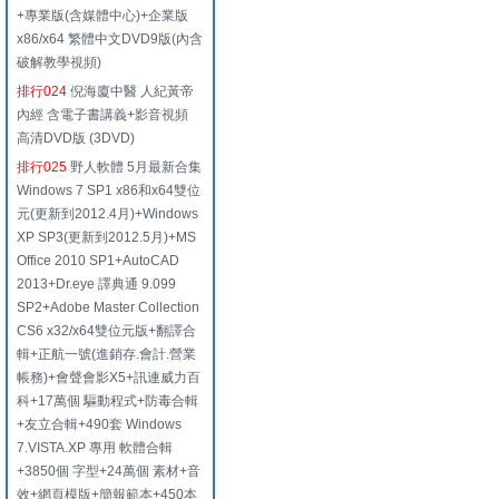
+專業版(含媒體中心)+企業版
x86/x64 繁體中文DVD9版(內含
破解教學視頻)
排行024
倪海廈中醫 人紀黃帝
內經 含電子書講義+影音視頻
高清DVD版 (3DVD)
排行025
野人軟體 5月最新合集
Windows 7 SP1 x86和x64雙位
元(更新到2012.4月)+Windows
XP SP3(更新到2012.5月)+MS
Office 2010 SP1+AutoCAD
2013+Dr.eye 譯典通 9.099
SP2+Adobe Master Collection
CS6 x32/x64雙位元版+翻譯合
輯+正航一號(進銷存.會計.營業
帳務)+會聲會影X5+訊連威力百
科+17萬個 驅動程式+防毒合輯
+友立合輯+490套 Windows
7.VISTA.XP 專用 軟體合輯
+3850個 字型+24萬個 素材+音
效+網頁模版+簡報範本+450本