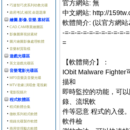
官方網站: 無
巧連智巧虎系列幼教光碟
中文網站: http://159tw
政府考試,補習,命題題庫
繪圖.影像.音樂.素材區
軟體簡介: (以官方網站
CAD.CAM專業繪圖區
-=-=-=-=-=-=-=-=-=-=-=
影像圖庫視頻素材
=
圖片繪圖影像處理軟體
音樂材質取樣
遊戲光碟區
【軟體簡介】：
英文遊戲光碟區
音樂電影光碟區
IObit Malware
MP3音樂及音樂光碟
描和
MTV.歌劇.演唱會.電視劇
即時監控的功能，可以
電影院縣片
程式軟體區
錄、流氓軟
程式軟體合集
件等惡意 程式的入侵
微軟系列程式軟體
軟件檢
燒錄光碟製作軟體
商用管理勵志軟體