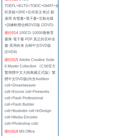
TOEFL+IELTS+TOEIC+GMAT+全
民英檢+GRE+任何英文考試 都
適用 有聲書+電子書+互動光碟
+訓練軟體合輯DVD版 (2DVD)
排行014
100CD·10000冊教育
書庫·電子書·PDF 真正的百科全
書·受用終身 合輯中文DVD版
(DVD9)
排行015
Adobe Creative Suite
6 Master Collection 《CS6官方
繁簡體中文大師典藏正式版》繁
體中文DVD版(內含Audition
cs6+Dreamweaver
cs6+Encore cs6+Fireworks
cs6+Flash Professional
cs6+Flash Builder
cs6+Illustrator cs6+InDesign
cs6+Media Encoder
cs6+Photoshop cs6)
排行016
MS Office