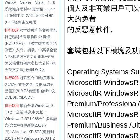
WinXP、Server、Vista、7、8
個人及非商業用戶可以
系統隨身硬碟v3 更新至2013.7
月 繁體中文DVD9版(4DVD9)
大的免費
(USB隨身碟也可用)
的反惡意軟件。
排行007
賴世雄數套英文教學合
輯([英語]常春藤賴氏KK音標
(PDF+MP3)+《賴世雄美國英語
套裝包括以下模塊及功
教程》入門、初級、中高級全套
MP3和教材+英文直通車+英語
教父賴世雄獨家密技大公開+賴
氏英文文法) 教學DVD版
Operating Systems Su
排行008
超強整合 蔣勳美學系
MicrosoftR WindowsR
列講座+文學之美+美的沉思有
聲書系列 MP3有聲書 合輯中文
MicrosoftR WindowsR 7
DVD9版(3DVD9)
Premium/Professional/
排行009
最新合集Windows 8
10合1 企業/專業中文版 +
MicrosoftR WindowsR V
Windows 7 SP1 688合1 多國語
Premium/Business /Ul
言(含繁中)(更新到2013.7
月)+Windows XP SP3(更新到
MicrosoftR WindowsR X
2013.7月)+Windows 2008 R2