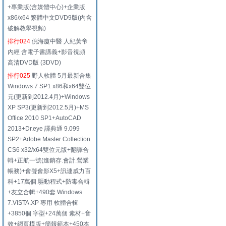
+專業版(含媒體中心)+企業版
x86/x64 繁體中文DVD9版(內含
破解教學視頻)
排行024
倪海廈中醫 人紀黃帝
內經 含電子書講義+影音視頻
高清DVD版 (3DVD)
排行025
野人軟體 5月最新合集
Windows 7 SP1 x86和x64雙位
元(更新到2012.4月)+Windows
XP SP3(更新到2012.5月)+MS
Office 2010 SP1+AutoCAD
2013+Dr.eye 譯典通 9.099
SP2+Adobe Master Collection
CS6 x32/x64雙位元版+翻譯合
輯+正航一號(進銷存.會計.營業
帳務)+會聲會影X5+訊連威力百
科+17萬個 驅動程式+防毒合輯
+友立合輯+490套 Windows
7.VISTA.XP 專用 軟體合輯
+3850個 字型+24萬個 素材+音
效+網頁模版+簡報範本+450本