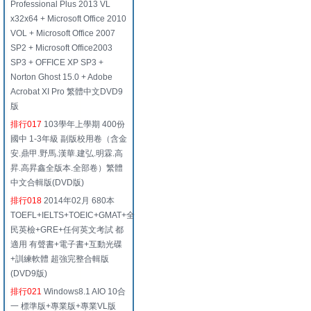
Professional Plus 2013 VL
x32x64 + Microsoft Office 2010
VOL + Microsoft Office 2007
SP2 + Microsoft Office2003
SP3 + OFFICE XP SP3 +
Norton Ghost 15.0 + Adobe
Acrobat XI Pro 繁體中文DVD9
版
排行017
103學年上學期 400份
國中 1-3年級 副版校用卷（含金
安.鼎甲.野馬.漢華.建弘.明霖.高
昇.高昇鑫全版本.全部卷）繁體
中文合輯版(DVD版)
排行018
2014年02月 680本
TOEFL+IELTS+TOEIC+GMAT+全
民英檢+GRE+任何英文考試 都
適用 有聲書+電子書+互動光碟
+訓練軟體 超強完整合輯版
(DVD9版)
排行021
Windows8.1 AIO 10合
一 標準版+專業版+專業VL版