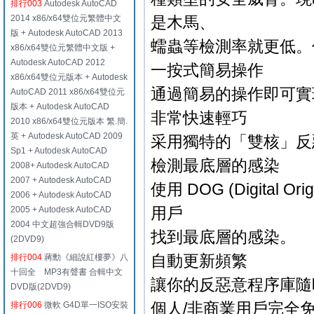
排行003
Autodesk AutoCAD
2014 x86/x64雙位元繁體中文
是木馬、
版 + Autodesk AutoCAD 2013
蠕蟲等檢測率就更低。
x86/x64雙位元繁體中文版 +
Autodesk AutoCAD 2012
一按式簡易操作
x86/x64雙位元版本 + Autodesk
通過簡易的操作即可實
AutoCAD 2011 x86/x64雙位元
版本 + Autodesk AutoCAD
非常快速輕巧
2010 x86/x64雙位元版本 繁.簡.
英 + Autodesk AutoCAD 2009
采用獨特的「雙核」反
Sp1 + Autodesk AutoCAD
檢測最底層的感染
2008+ Autodesk AutoCAD
2007 + Autodesk AutoCAD
使用 DOG (Digital
2006 + Autodesk AutoCAD
用戶
2005 + Autodesk AutoCAD
2004 中文超強合輯DVD9版
找到最底層的感染。
(2DVD9)
自動更新頻繁
排行004
蔣勳《細說紅樓夢》八
十回全 MP3有聲書 合輯中文
讓你的反惡意程序庫隨
DVD版(2DVD9)
個人/非商業用戶完全
排行006
微軟 G4D單一ISO安裝