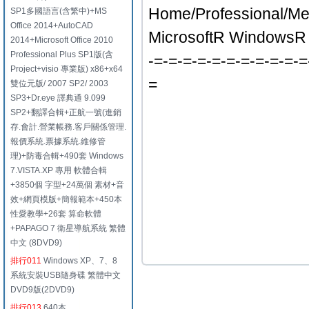
Home/Professional/Me
SP1多國語言(含繁中)+MS
Office 2014+AutoCAD
MicrosoftR WindowsR
2014+Microsoft Office 2010
Professional Plus SP1版(含
-=-=-=-=-=-=-=-=-=-=-=
Project+visio 專業版) x86+x64
=
雙位元版/ 2007 SP2/ 2003
SP3+Dr.eye 譯典通 9.099
SP2+翻譯合輯+正航一號(進銷
存.會計.營業帳務.客戶關係管理.
報價系統.票據系統.維修管
理)+防毒合輯+490套 Windows
7.VISTA.XP 專用 軟體合輯
+3850個 字型+24萬個 素材+音
效+網頁模版+簡報範本+450本
性愛教學+26套 算命軟體
+PAPAGO 7 衛星導航系統 繁體
中文 (8DVD9)
排行011
Windows XP、7、8
系統安裝USB隨身碟 繁體中文
DVD9版(2DVD9)
排行013
640本