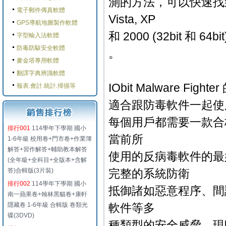
測的方法，可以快速找到最底
電子郵件傳真軟體
Vista, XP
GPS導航地圖製作軟體
和 2000 (32bit 和 6
字型輸入法軟體
防毒防駭安全軟體
。
麥金塔專用軟體
翻譯字典辨識軟體
IObit Malware Fight
報表.會計.統計.掃描等
適合跟防毒軟件一起使
每個用戶都需要一款合格的反病
排行001
114學年下學期 國小
當前所
1-6年級 校用卷+門市卷+作業簿
解答+習作解答+輔助教本解答
使用的反病毒軟件的最
(全年級+全科目+全版本+含解
答)合輯版(3片裝)
完整的系統防衛
排行002
114學年下學期 國小
抵御諸如惡意程序、間
南一蘋果卷+翰林黑貓卷+康軒
隱藏卷 1-6年級 合輯版 卷類光
軟件等多
碟(3DVD)
種類型的安全威脅。現時