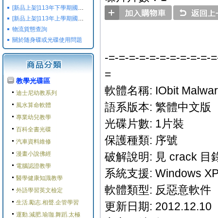
[新品上架]113年下學期國小國中高中命題光碟,校用卷,習作
[新品上架]113年上學期國小國中高中命題光碟,校用卷,習作
物流貨態查詢
關於随身碟或光碟使用問題
-=-=-=-=-=-=-=-=-=-=-=
=
教學光碟區
軟體名稱: IObit Malwar
迪士尼幼教系列
語系版本: 繁體中文版
風水算命軟體
專業幼兒教學
光碟片數: 1片裝
百科全書光碟
保護種類: 序號
汽車資料維修
漫畫小說佛經
破解說明: 見 crack 
電腦認證教學
系統支援: Windows XP/
醫學健康知識教學
軟體類型: 反惡意軟件
外語學習英文檢定
生活.勵志.相聲.企管學習
更新日期: 2012.12.10
運動.減肥.瑜珈.舞蹈.太極