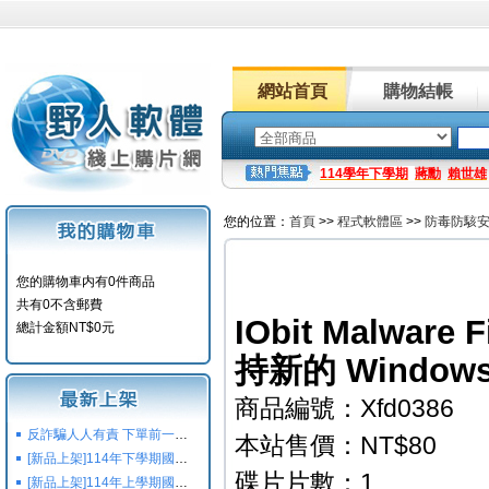
網站首頁
購物結帳
114學年下學期
蔣勳
賴世雄
您的位置：
首頁
>>
程式軟體區
>>
防毒防駭
您的購物車内有0件商品
共有0不含郵費
IObit Malware
總計金額NT$0元
持新的 Window
商品編號：Xfd0386
反詐騙人人有責 下單前一定要注意
本站售價：NT$80
[新品上架]114年下學期國小國中高中命題光碟,校用卷,習作
碟片片數：1
[新品上架]114年上學期國小國中高中命題光碟,校用卷,習作