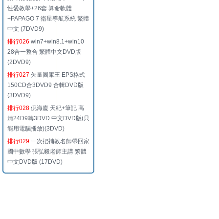
性愛教學+26套 算命軟體
+PAPAGO 7 衛星導航系統 繁體
中文 (7DVD9)
排行026
win7+win8.1+win10
28合一整合 繁體中文DVD版
(2DVD9)
排行027
矢量圖庫王 EPS格式
150CD合3DVD9 合輯DVD版
(3DVD9)
排行028
倪海廈 天紀+筆記 高
清24D9轉3DVD 中文DVD版(只
能用電腦播放)(3DVD)
排行029
一次把補教名師帶回家
國中數學 張弘毅老師主講 繁體
中文DVD版 (17DVD)