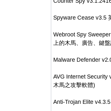
Counter Spy v3.1
Spyware Cease 
Webroot Spy Swe
上的木馬、廣告、鍵盤
Malware Defende
AVG Internet Se
木馬之攻擊軟體)
Anti-Trojan Eli