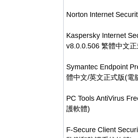
Norton Internet S
Kaspersky Internet Se
v8.0.0.506 繁體
Symantec Endpoint 
體中文/英文正式版(電
PC Tools AntiViru
護軟體)
F-Secure Client S