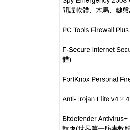
Spy Emergency 
間諜軟體、木馬、鍵盤
PC Tools Firewall
F-Secure Internet 
體)
FortKnox Personal
Anti-Trojan Eli
Bitdefender Antivirus
輯版(世界第一防毒軟體