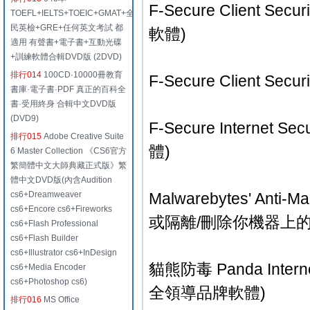
F-Secure Client
TOEFL+IELTS+TOEIC+GMAT+全
民英檢+GRE+任何英文考試 都
軟體)
適用 有聲書+電子書+互動光碟
+訓練軟體合輯DVD版 (2DVD)
排行014
100CD·10000冊教育
F-Secure Client Se
書庫·電子書·PDF 真正的百科全
書·受用終身 合輯中文DVD版
(DVD9)
F-Secure Internet 
排行015
Adobe Creative Suite
體)
6 Master Collection 《CS6官方
繁簡體中文大師典藏正式版》繁
體中文DVD版(內含Audition
cs6+Dreamweaver
Malwarebytes' A
cs6+Encore cs6+Fireworks
或隔離/刪除你機器上的
cs6+Flash Professional
cs6+Flash Builder
cs6+Illustrator cs6+InDesign
貓熊防毒 Panda Inter
cs6+Media Encoder
cs6+Photoshop cs6)
全領導品牌軟體)
排行016
MS Office