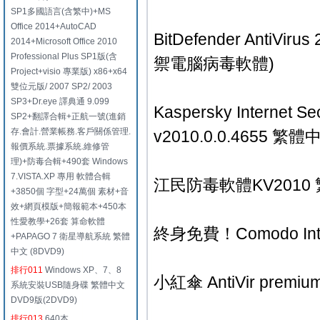
SP1多國語言(含繁中)+MS
Office 2014+AutoCAD
BitDefender Ant
2014+Microsoft Office 2010
Professional Plus SP1版(含
禦電腦病毒軟體)
Project+visio 專業版) x86+x64
雙位元版/ 2007 SP2/ 2003
SP3+Dr.eye 譯典通 9.099
Kaspersky Internet Se
SP2+翻譯合輯+正航一號(進銷
存.會計.營業帳務.客戶關係管理.
v2010.0.0.4655
報價系統.票據系統.維修管
理)+防毒合輯+490套 Windows
7.VISTA.XP 專用 軟體合輯
江民防毒軟體KV201
+3850個 字型+24萬個 素材+音
效+網頁模版+簡報範本+450本
性愛教學+26套 算命軟體
終身免費！Comodo Inte
+PAPAGO 7 衛星導航系統 繁體
中文 (8DVD9)
排行011
Windows XP、7、8
小紅傘 AntiVir pr
系統安裝USB隨身碟 繁體中文
DVD9版(2DVD9)
排行013
640本