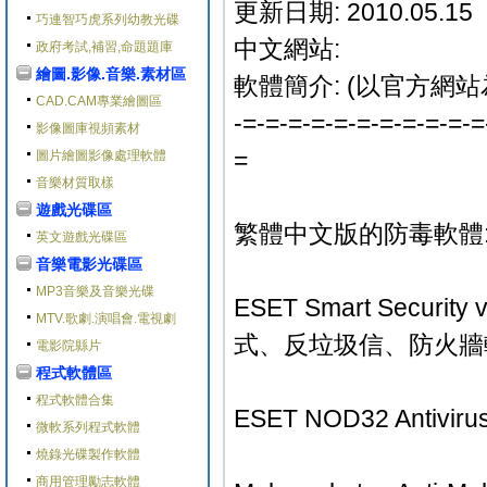
更新日期: 2010.05.15
巧連智巧虎系列幼教光碟
中文網站:
政府考試,補習,命題題庫
繪圖.影像.音樂.素材區
軟體簡介: (以官方網站
CAD.CAM專業繪圖區
-=-=-=-=-=-=-=-=-=-=-=
影像圖庫視頻素材
=
圖片繪圖影像處理軟體
音樂材質取樣
遊戲光碟區
繁體中文版的防毒軟體
英文遊戲光碟區
音樂電影光碟區
MP3音樂及音樂光碟
ESET Smart Secur
MTV.歌劇.演唱會.電視劇
式、反垃圾信、防火牆
電影院縣片
程式軟體區
程式軟體合集
ESET NOD32 Antivi
微軟系列程式軟體
燒錄光碟製作軟體
商用管理勵志軟體