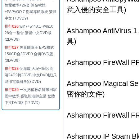
性愛教學+26套 算命軟體
意入侵的安全工具)
+PAPAGO 7 衛星導航系統 繁體
中文 (7DVD9)
排行026
win7+win8.1+win10
Ashampoo AntiVir
28合一整合 繁體中文DVD版
(2DVD9)
具)
排行027
矢量圖庫王 EPS格式
150CD合3DVD9 合輯DVD版
(3DVD9)
Ashampoo FireWal
排行028
倪海廈 天紀+筆記 高
清24D9轉3DVD 中文DVD版(只
能用電腦播放)(3DVD)
Ashampoo Magica
排行029
一次把補教名師帶回家
密你的文件)
國中數學 張弘毅老師主講 繁體
中文DVD版 (17DVD)
Ashampoo FireWa
Ashampoo IP Spam