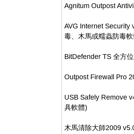
Agnitum Outpost A
AVG Internet Secu
毒、木馬或蠕蟲防毒軟
BitDefender TS
Outpost Firewall
USB Safely Remov
具軟體)
木馬清除大師2009 v5