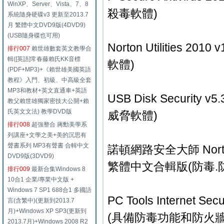
WinXP、Server、Vista、7、8
殺毒軟體)
系統隨身硬碟v3 更新至2013.7
月 繁體中文DVD9版(4DVD9)
(USB隨身碟也可用)
Norton Utilitie
排行007
賴世雄數套英文教學合
輯([英語]常春藤賴氏KK音標
軟體)
(PDF+MP3)+《賴世雄美國英語
教程》入門、初級、中高級全套
MP3和教材+英文直通車+英語
USB Disk Securit
教父賴世雄獨家密技大公開+賴
氏英文文法) 教學DVD版
威脅軟體)
排行008
超強整合 蔣勳美學系
列講座+文學之美+美的沉思有
聲書系列 MP3有聲書 合輯中文
諾頓網路安全大師 Norton Int
DVD9版(3DVD9)
繁體中文合輯版(防毒.
排行009
最新合集Windows 8
10合1 企業/專業中文版 +
Windows 7 SP1 688合1 多國語
PC Tools Internet
言(含繁中)(更新到2013.7
月)+Windows XP SP3(更新到
(具備防毒功能和防火牆
2013.7月)+Windows 2008 R2