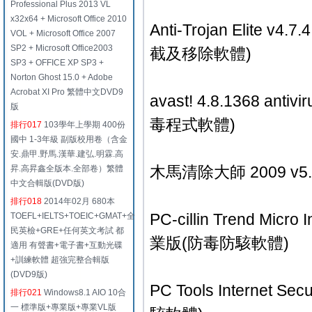
Professional Plus 2013 VL
x32x64 + Microsoft Office 2010
Anti-Trojan Eli
VOL + Microsoft Office 2007
SP2 + Microsoft Office2003
截及移除軟體)
SP3 + OFFICE XP SP3 +
Norton Ghost 15.0 + Adobe
Acrobat XI Pro 繁體中文DVD9
avast! 4.8.136
版
毒程式軟體)
排行017
103學年上學期 400份
國中 1-3年級 副版校用卷（含金
安.鼎甲.野馬.漢華.建弘.明霖.高
木馬清除大師 2009 
昇.高昇鑫全版本.全部卷）繁體
中文合輯版(DVD版)
排行018
2014年02月 680本
PC-cillin Trend Micr
TOEFL+IELTS+TOEIC+GMAT+全
民英檢+GRE+任何英文考試 都
業版(防毒防駭軟體)
適用 有聲書+電子書+互動光碟
+訓練軟體 超強完整合輯版
(DVD9版)
PC Tools Internet 
排行021
Windows8.1 AIO 10合
一 標準版+專業版+專業VL版