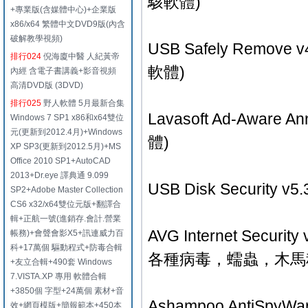
駭軟體)
+專業版(含媒體中心)+企業版
x86/x64 繁體中文DVD9版(內含
破解教學視頻)
USB Safely Remo
排行024
倪海廈中醫 人紀黃帝
軟體)
內經 含電子書講義+影音視頻
高清DVD版 (3DVD)
排行025
野人軟體 5月最新合集
Lavasoft Ad-Aware
Windows 7 SP1 x86和x64雙位
元(更新到2012.4月)+Windows
體)
XP SP3(更新到2012.5月)+MS
Office 2010 SP1+AutoCAD
2013+Dr.eye 譯典通 9.099
USB Disk Securit
SP2+Adobe Master Collection
CS6 x32/x64雙位元版+翻譯合
輯+正航一號(進銷存.會計.營業
AVG Internet Secu
帳務)+會聲會影X5+訊連威力百
科+17萬個 驅動程式+防毒合輯
各種病毒，蠕蟲，木馬
+友立合輯+490套 Windows
7.VISTA.XP 專用 軟體合輯
+3850個 字型+24萬個 素材+音
Ashampoo AntiS
效+網頁模版+簡報範本+450本