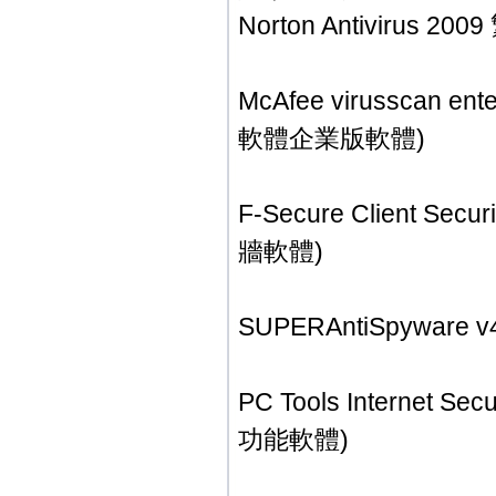
Norton Antiviru
McAfee virusscan e
軟體企業版軟體)
F-Secure Client 
牆軟體)
SUPERAntiSpyware
PC Tools Internet 
功能軟體)