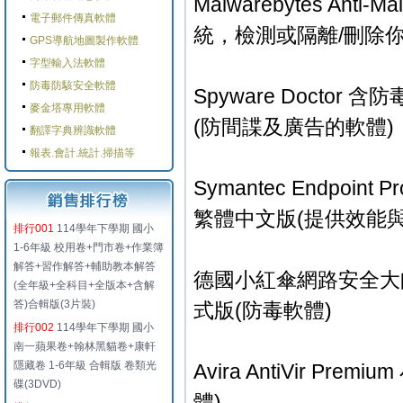
Malwarebytes Ant
電子郵件傳真軟體
統，檢測或隔離/刪除
GPS導航地圖製作軟體
字型輸入法軟體
防毒防駭安全軟體
Spyware Doctor 
麥金塔專用軟體
(防間諜及廣告的軟體)
翻譯字典辨識軟體
報表.會計.統計.掃描等
Symantec Endpoint Pro
繁體中文版(提供效能
排行001
114學年下學期 國小
1-6年級 校用卷+門市卷+作業簿
解答+習作解答+輔助教本解答
德國小紅傘網路安全大師 Avir
(全年級+全科目+全版本+含解
答)合輯版(3片裝)
式版(防毒軟體)
排行002
114學年下學期 國小
南一蘋果卷+翰林黑貓卷+康軒
隱藏卷 1-6年級 合輯版 卷類光
Avira AntiVir P
碟(3DVD)
體)