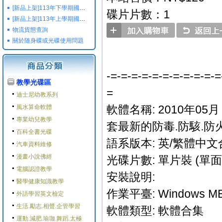
[新品上架]113年下學期國小國中高中命題光碟,校用卷,習作
碟片片數：1
[新品上架]113年上學期國小國中高中命題光碟,校用卷,習作
物流貨態查詢
關於随身碟或光碟使用問題
-=-=-=-=-=-=-=-=-=-=-=
教學光碟區
=
迪士尼幼教系列
軟體名稱: 2010年05月 Wi
風水算命軟體
專業幼兒教學
套最新的防毒.防駭.防
百科全書光碟
語系版本: 英/繁體中文
汽車資料維修
漫畫小說佛經
光碟片數: 單片裝 (單面
電腦認證教學
安裝說明:
醫學健康知識教學
作業平臺: Windows ME/N
外語學習英文檢定
生活.勵志.相聲.企管學習
軟體類型: 軟體合集
運動.減肥.瑜珈.舞蹈.太極