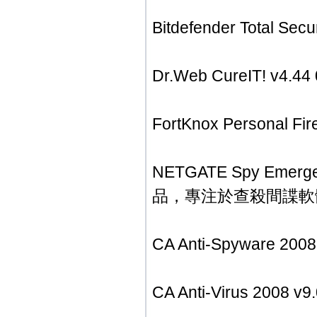
Bitdefender Total S
Dr.Web CureIT! v
FortKnox Personal
NETGATE Spy Emer
品，專注於查殺間諜軟
CA Anti-Spyware 
CA Anti-Virus 20