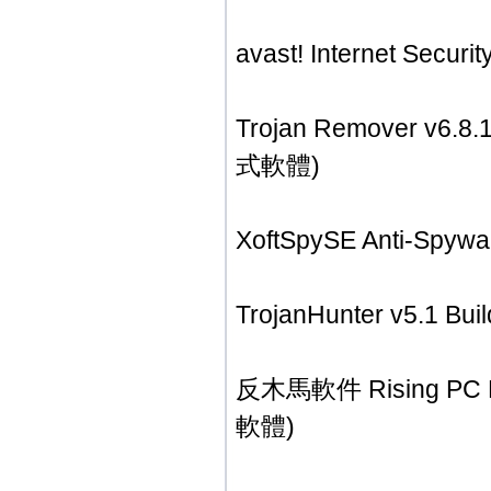
avast! Internet Sec
Trojan Remover
式軟體)
XoftSpySE Anti-Sp
TrojanHunter v5
反木馬軟件 Rising PC
軟體)