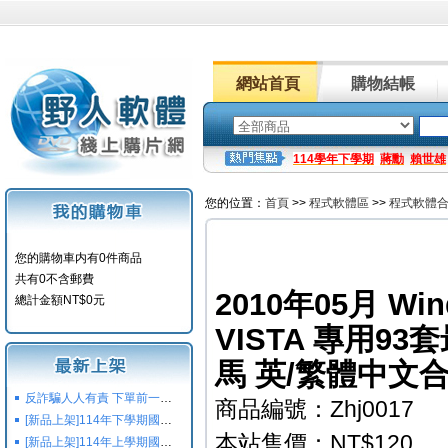
網站首頁
購物結帳
114學年下學期
蔣勳
賴世雄
您的位置：
首頁
>>
程式軟體區
>>
程式軟體
您的購物車内有0件商品
共有0不含郵費
2010年05月 Win
總計金額NT$0元
VISTA 專用9
馬 英/繁體中文合
反詐騙人人有責 下單前一定要注意
商品編號：Zhj0017
[新品上架]114年下學期國小國中高中命題光碟,校用卷,習作
本站售價：NT$120
[新品上架]114年上學期國小國中高中命題光碟,校用卷,習作