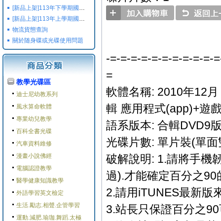
[新品上架]113年下學期國小國中高中命題光碟,校用卷,習作
[新品上架]113年上學期國小國中高中命題光碟,校用卷,習作
物流貨態查詢
關於随身碟或光碟使用問題
-=-=-=-=-=-=-=-=-=-=-=
=
教學光碟區
軟體名稱: 2010年12月 
迪士尼幼教系列
輯 應用程式(app)+遊
風水算命軟體
專業幼兒教學
語系版本: 合輯DVD9
百科全書光碟
光碟片數: 單片裝(單面雙
汽車資料維修
漫畫小說佛經
破解說明: 1.請將手機韌
電腦認證教學
過).才能確定百分之9
醫學健康知識教學
2.請用iTUNES最新版
外語學習英文檢定
生活.勵志.相聲.企管學習
3.站長只保證百分之9
運動.減肥.瑜珈.舞蹈.太極