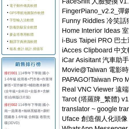
FaceShift 人臉變換 v1.2
電子郵件傳真軟體
FingerPiano_v2.2_彈
GPS導航地圖製作軟體
Funny Riddles 冷笑話
字型輸入法軟體
防毒防駭安全軟體
Home Interior Idea
麥金塔專用軟體
i-Bus Taipei PRO 巴
翻譯字典辨識軟體
iAcces Clipboard 中
報表.會計.統計.掃描等
iCar Asisitant 汽車助
Movie@Taiwan 電影時
排行001
114學年下學期 國小
PAPAGO!Taiwan Pro
1-6年級 校用卷+門市卷+作業簿
解答+習作解答+輔助教本解答
Real VNC Viewer 遠
(全年級+全科目+全版本+含解
答)合輯版(3片裝)
Tarot (塔羅牌_繁體) v1
排行002
114學年下學期 國小
translator ~ google 
南一蘋果卷+翰林黑貓卷+康軒
隱藏卷 1-6年級 合輯版 卷類光
Uface 創造個人化頭像 V1
碟(3DVD)
WhatsApp Messenge