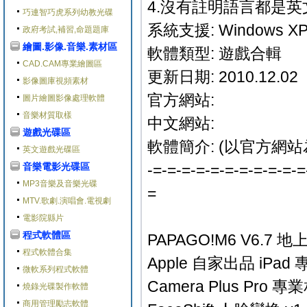
4.沒有註明語言都是英文D
巧連智巧虎系列幼教光碟
系統支援: Windows XP/
政府考試,補習,命題題庫
繪圖.影像.音樂.素材區
軟體類型: 遊戲合輯
CAD.CAM專業繪圖區
更新日期: 2010.12.02
影像圖庫視頻素材
官方網站:
圖片繪圖影像處理軟體
音樂材質取樣
中文網站:
遊戲光碟區
軟體簡介: (以官方網站
英文遊戲光碟區
音樂電影光碟區
-=-=-=-=-=-=-=-=-=-=-=
MP3音樂及音樂光碟
=
MTV.歌劇.演唱會.電視劇
電影院縣片
程式軟體區
PAPAGO!M6 V6.
程式軟體合集
Apple 自家出品 iPad 專用 o
微軟系列程式軟體
Camera Plus Pro 專
燒錄光碟製作軟體
商用管理勵志軟體