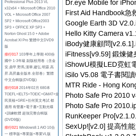
Dr.eye Mobile for iP
Professional Plus 2013 VL
x32x64 + Microsoft Office 2010
First Aid Handboo
VOL + Microsoft Office 2007
SP2 + Microsoft Office2003
Google Earth 3D V2.0.
SP3 + OFFICE XP SP3 +
Hello Kitty Camera v1.
Norton Ghost 15.0 + Adobe
Acrobat XI Pro 繁體中文DVD9
iBody健康顧問[v2.6.1].
版
iFitness[v9.59] 
排行017
103學年上學期 400份
國中 1-3年級 副版校用卷（含金
iShowU模擬LED霓虹電子
安.鼎甲.野馬.漢華.建弘.明霖.高
iSilo V5.08 電子書閱
昇.高昇鑫全版本.全部卷）繁體
中文合輯版(DVD版)
MTR Ride - Hong K
排行018
2014年02月 680本
Photo Safe Pro 2
TOEFL+IELTS+TOEIC+GMAT+全
民英檢+GRE+任何英文考試 都
Photo Safe Pro 2010.i
適用 有聲書+電子書+互動光碟
+訓練軟體 超強完整合輯版
RunKeeper Pro[v2.1.
(DVD9版)
SexUp![v2.0] 提高性
排行021
Windows8.1 AIO 10合
一 標準版+專業版+專業VL版