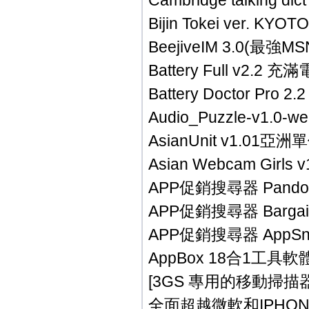
Cambridge talking
Bijin Tokei ver. 
BeejiveIM 3.0(最強MS
Battery Full v2.
Battery Doctor Pro
Audio_Puzzle-v1.0-we
AsianUnit v1.01
Asian Webcam Girls v1
APP促銷搜尋器 PandoraB
APP促銷搜尋器 BargainBi
APP促銷搜尋器 AppSnipe
AppBox 18合1工具軟
[3GS 專用的移動掃描器] Sc
全面超越微軟和IPHO