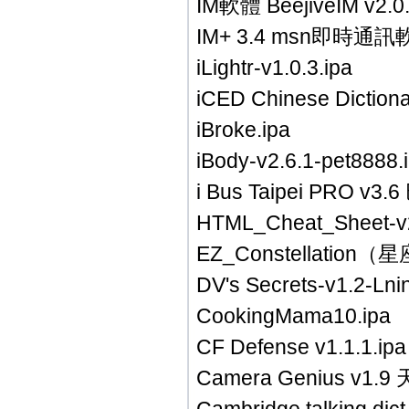
IM軟體 BeejiveIM v2
IM+ 3.4 msn即時通訊軟
iLightr-v1.0.3.ipa
iCED Chinese Diction
iBroke.ipa
iBody-v2.6.1-pet8888.
i Bus Taipei PRO v
HTML_Cheat_Sheet-v2.
EZ_Constellation（星
DV's Secrets-v1.2-Ln
CookingMama10.ipa
CF Defense v1.1.1.ipa
Camera Genius v1