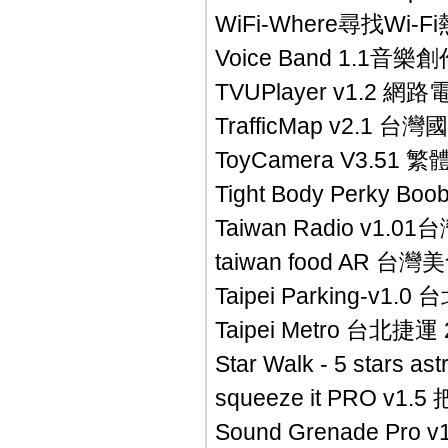
WiFi-Where尋找Wi-Fi熱
Voice Band 1.1音樂
TVUPlayer v1.2 網路電
TrafficMap v2.1 台
ToyCamera V3.51 
Tight Body Perky 
Taiwan Radio v1.
taiwan food AR 台
Taipei Parking-v
Taipei Metro 台北捷運 
Star Walk - 5 star
squeeze it PRO 
Sound Grenade Pro v1