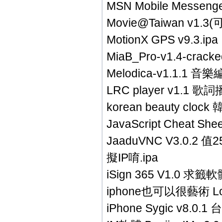
MSN Mobile Messenger
Movie@Taiwan v
MotionX GPS v9.3.ipa
MiaB_Pro-v1.4-cracke
Melodica-v1.1.1 音樂
LRC player v1.1 
korean beauty clo
JavaScript Cheat Sheet
JaaduVNC V3.0
擬IP唷.ipa
iSign 365 V1.0 求籤
iphone也可以很藝術 Lo
iPhone Sygic v8.