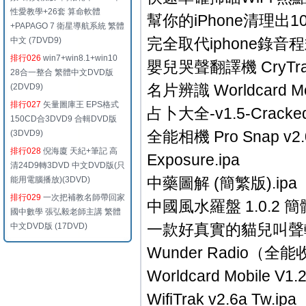
性愛教學+26套 算命軟體
幫你的iPhone清理出10倍
+PAPAGO 7 衛星導航系統 繁體
完全取代iphone錄音程式 ult
中文 (7DVD9)
排行026
win7+win8.1+win10
嬰兒哭聲翻譯機 CryTransla
28合一整合 繁體中文DVD版
名片辨識 Worldcard Mo
(2DVD9)
排行027
矢量圖庫王 EPS格式
占卜大全-v1.5-Cracked 
150CD合3DVD9 合輯DVD版
全能相機 Pro Snap v2.0.2 
(3DVD9)
排行028
倪海廈 天紀+筆記 高
Exposure.ipa
清24D9轉3DVD 中文DVD版(只
中藥圖解 (簡繁版).ipa
能用電腦播放)(3DVD)
排行029
一次把補教名師帶回家
中國風水羅盤 1.0.2 簡體
國中數學 張弘毅老師主講 繁體
一款好真實的貓兒叫聲軟件 Ca
中文DVD版 (17DVD)
Wunder Radio（全能收音
Worldcard Mobile 
WifiTrak v2.6a Tw.ipa