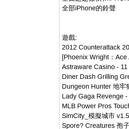
全部iPhone的鈴聲
遊戲:
2012 Counterattack 
[Phoenix Wright：Ac
Astraware Casino - 1
Diner Dash Grillin
Dungeon Hunter 地牢獵
Lady Gaga Revenge
MLB Power Pros To
SimCity_模擬城市 v1.5.
Spore? Creatures 孢子