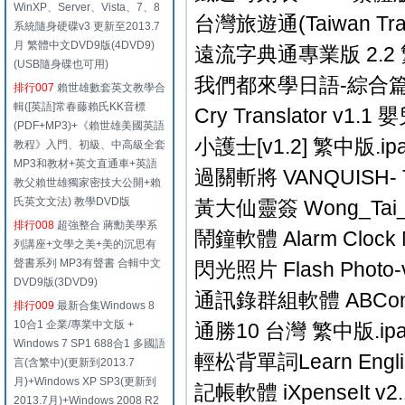
WinXP、Server、Vista、7、8
台灣旅遊通(Taiwan Trav
系統隨身硬碟v3 更新至2013.7
月 繁體中文DVD9版(4DVD9)
遠流字典通專業版 2.2 
(USB隨身碟也可用)
我們都來學日語-綜合篇 1
排行007
賴世雄數套英文教學合
輯([英語]常春藤賴氏KK音標
Cry Translator v1.
(PDF+MP3)+《賴世雄美國英語
小護士[v1.2] 繁中版.ip
教程》入門、初級、中高級全套
MP3和教材+英文直通車+英語
過關斬將 VANQUISH- The 
教父賴世雄獨家密技大公開+賴
氏英文文法) 教學DVD版
黃大仙靈簽 Wong_Tai_ 
排行008
超強整合 蔣勳美學系
鬧鐘軟體 Alarm Clock M
列講座+文學之美+美的沉思有
聲書系列 MP3有聲書 合輯中文
閃光照片 Flash Photo-v1
DVD9版(3DVD9)
通訊錄群組軟體 ABConta
排行009
最新合集Windows 8
10合1 企業/專業中文版 +
通勝10 台灣 繁中版.ip
Windows 7 SP1 688合1 多國語
輕松背單詞Learn Englis
言(含繁中)(更新到2013.7
月)+Windows XP SP3(更新到
記帳軟體 iXpenseIt v
2013.7月)+Windows 2008 R2