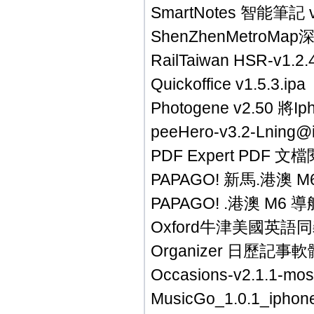
SmartNotes 智能筆記 v1
ShenZhenMetroMa
RailTaiwan HSR-v
Quickoffice v1.5.3.ipa
Photogene v2.50 將
peeHero-v3.2-Lning@
PDF Expert PDF 文檔
PAPAGO! 新馬.港澳 M
PAPAGO! .港澳 M6 
Oxford牛津美國英語同
Organizer 日歷記事軟
Occasions-v2.1.1-mos
MusicGo_1.0.1_iph