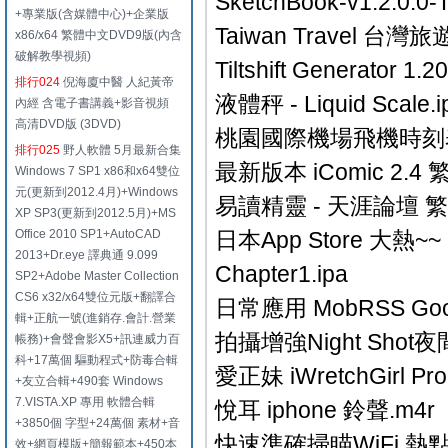
SketchBook-v1.2.0.0-T
+專業版(含媒體中心)+企業版
Taiwan Travel 台灣旅
x86/x64 繁體中文DVD9版(內含
破解教學視頻)
Tiltshift Generator
排行024
倪海廈中醫 人紀黃帝
液體秤 - Liquid Scale.i
內經 含電子書講義+影音視頻
高清DVD版 (3DVD)
桃園國際機場飛機時刻表 v
排行025
野人軟體 5月最新合集
最新版本 iComic 2.
Windows 7 SP1 x86和x64雙位
元(更新到2012.4月)+Windows
易讀精靈 - 天涯論壇 繁體
XP SP3(更新到2012.5月)+MS
Office 2010 SP1+AutoCAD
日本App Store 大熱~~ R
2013+Dr.eye 譯典通 9.099
Chapter1.ipa
SP2+Adobe Master Collection
CS6 x32/x64雙位元版+翻譯合
日常應用 MobRSS Goog
輯+正航一號(進銷存.會計.營業
拍攝增強Night Shot夜
帳務)+會聲會影X5+訊連威力百
科+17萬個 驅動程式+防毒合輯
愛正妹 iWretchGirl Pr
+友立合輯+490套 Windows
7.VISTA.XP 專用 軟體合輯
悅耳 iphone 鈴聲.m4r
+3850個 字型+24萬個 素材+音
快速準確掃瞄WiFi 熱點 Wi
效+網頁模版+簡報範本+450本