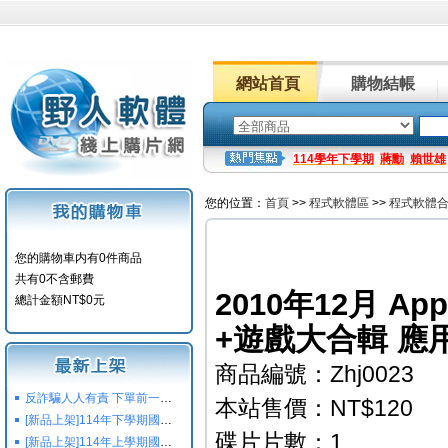
網站首頁
購物結帳
114學年下學期
蔣勳
賴世雄
您的位置：
首頁
>>
程式軟體區
>>
程式軟體
您的購物車内有0件商品
共有0不含郵費
2010年12月 App
總計金額NT$0元
+遊戲大合輯 應用
商品編號：Zhj0023
反詐騙人人有責 下單前一定要注意
本站售價：NT$120
[新品上架]114年下學期國小國中高中命題光碟,校用卷,習作
碟片片數：1
[新品上架]114年上學期國小國中高中命題光碟,校用卷,習作