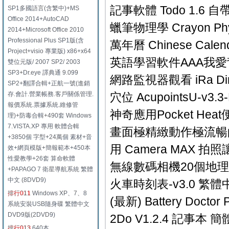
記事軟體 Todo 1.6 自
SP1多國語言(含繁中)+MS
Office 2014+AutoCAD
蠟筆物理學 Crayon Physi
2014+Microsoft Office 2010
Professional Plus SP1版(含
萬年曆 Chinese Calenda
Project+visio 專業版) x86+x64
英語學習軟件AAA我愛背
雙位元版/ 2007 SP2/ 2003
SP3+Dr.eye 譯典通 9.099
網路監視器觀看 iRa Direc
SP2+翻譯合輯+正航一號(進銷
存.會計.營業帳務.客戶關係管理.
穴位 AcupointsU-v3.3-L
報價系統.票據系統.維修管
神奇應用Pocket Heat
理)+防毒合輯+490套 Windows
7.VISTA.XP 專用 軟體合輯
畫面極精緻動作極流暢的 iDr
+3850個 字型+24萬個 素材+音
用 Camera MAX 拍照
效+網頁模版+簡報範本+450本
性愛教學+26套 算命軟體
無線數碼相機20個地理標記功能
+PAPAGO 7 衛星導航系統 繁體
中文 (8DVD9)
火車時刻表-v3.0 繁體中
排行011
Windows XP、7、8
(最新) Battery Docto
系統安裝USB隨身碟 繁體中文
DVD9版(2DVD9)
2Do V1.2.4 記事本 
排行013
640本