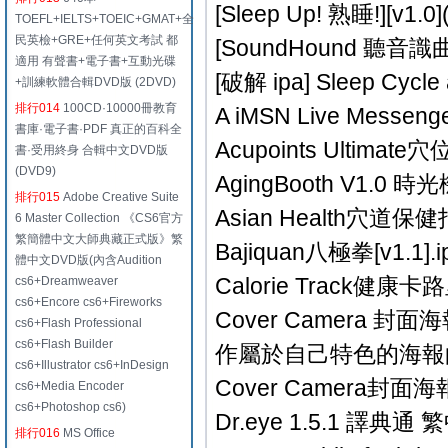
[Sleep Up! 熟睡!][v1
TOEFL+IELTS+TOEIC+GMAT+全
民英檢+GRE+任何英文考試 都
[SoundHound 聽音識曲][
適用 有聲書+電子書+互動光碟
[破解 ipa] Sleep Cycle
+訓練軟體合輯DVD版 (2DVD)
排行014
100CD·10000冊教育
A iMSN Live Messenger
書庫·電子書·PDF 真正的百科全
Acupoints Ultimate穴位[
書·受用終身 合輯中文DVD版
(DVD9)
AgingBooth V1.0 時光
排行015
Adobe Creative Suite
Asian Health穴道保健指南
6 Master Collection 《CS6官方
繁簡體中文大師典藏正式版》繁
Bajiquan八極拳[v1.1].i
體中文DVD版(內含Audition
Calorie Track健康卡路里
cs6+Dreamweaver
cs6+Encore cs6+Fireworks
Cover Camera 
cs6+Flash Professional
cs6+Flash Builder
作屬於自己特色的海報的
cs6+Illustrator cs6+InDesign
Cover Camera封面海報 
cs6+Media Encoder
cs6+Photoshop cs6)
Dr.eye 1.5.1 譯典通 
排行016
MS Office