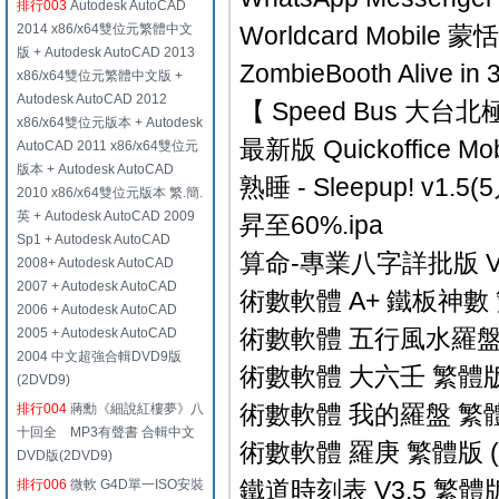
排行003
Autodesk AutoCAD
2014 x86/x64雙位元繁體中文
Worldcard Mobile 
版 + Autodesk AutoCAD 2013
ZombieBooth Alive 
x86/x64雙位元繁體中文版 +
Autodesk AutoCAD 2012
【 Speed Bus 大台北
x86/x64雙位元版本 + Autodesk
最新版 Quickoffice Mob
AutoCAD 2011 x86/x64雙位元
版本 + Autodesk AutoCAD
熟睡 - Sleepup! 
2010 x86/x64雙位元版本 繁.簡.
英 + Autodesk AutoCAD 2009
昇至60%.ipa
Sp1 + Autodesk AutoCAD
算命-專業八字詳批版 V4
2008+ Autodesk AutoCAD
2007 + Autodesk AutoCAD
術數軟體 A+ 鐵板神數 繁體版
2006 + Autodesk AutoCAD
術數軟體 五行風水羅盤 繁體版
2005 + Autodesk AutoCAD
2004 中文超強合輯DVD9版
術數軟體 大六壬 繁體版 (v1
(2DVD9)
術數軟體 我的羅盤 繁體版 (v
排行004
蔣勳《細說紅樓夢》八
十回全 MP3有聲書 合輯中文
術數軟體 羅庚 繁體版 (v1.
DVD版(2DVD9)
鐵道時刻表 V3.5 繁體版
排行006
微軟 G4D單一ISO安裝