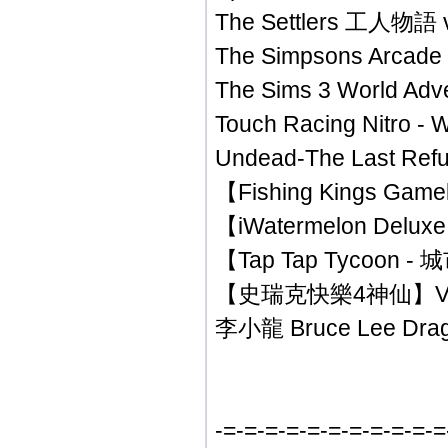
The Settlers 工人物語 v
The Simpsons Arcade
The Sims 3 World 
Touch Racing Nitro - 
Undead-The Last R
【Fishing Kings Gam
【iWatermelon Delu
【Tap Tap Tycoon -
【史瑞克快樂4神仙】Ver.
李小龍 Bruce Lee Dragon
-=-=-=-=-=-=-=-=-=-=-=