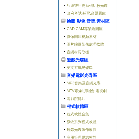
巧連智巧虎系列幼教光碟
政府考試,補習,命題題庫
繪圖.影像.音樂.素材區
CAD.CAM專業繪圖區
影像圖庫視頻素材
圖片繪圖影像處理軟體
音樂材質取樣
遊戲光碟區
英文遊戲光碟區
音樂電影光碟區
MP3音樂及音樂光碟
MTV.歌劇.演唱會.電視劇
電影院縣片
程式軟體區
程式軟體合集
微軟系列程式軟體
燒錄光碟製作軟體
商用管理勵志軟體