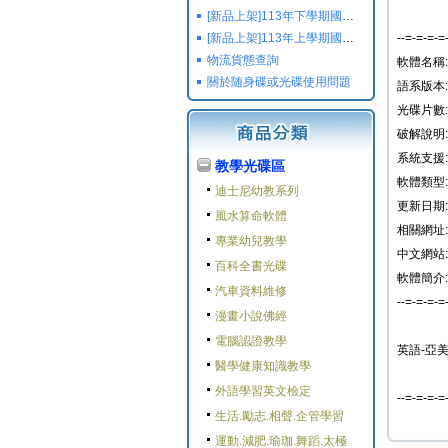
[新品上架]113年下學期國小國中高中命題光碟,校用卷,習作
[新品上架]113年上學期國小國中高中命題光碟,校用卷,習作
--=-=-=-=
物流貨態查詢
軟體名稱: Li
關於随身碟或光碟使用問題
語系版本:
光碟片數:
破解說明:
系統支援: 
教學光碟區
軟體類型
迪士尼幼教系列
更新日期: 2
風水算命軟體
相關網址: ht
專業幼兒教學
中文網站:
百科全書光碟
軟體簡介:
汽車資料維修
--=-=-=-=
漫畫小說佛經
電腦認證教學
英語-亞
醫學健康知識教學
外語學習英文檢定
--=-=-=-=
生活.勵志.相聲.企管學習
運動.減肥.瑜珈.舞蹈.太極