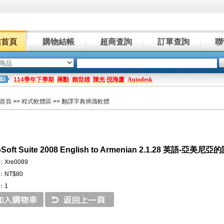
站首頁
購物結帳
超商査詢
訂單查詢
聯
114學年下學期
蔣勳
賴世雄
陳光
倪海廈
Autodesk
首頁
>>
程式軟體區
>>
翻譯字典辨識軟體
oSoft Suite 2008 English to Armenian 2.1.28 英語
Xre0089
NT$80
：1