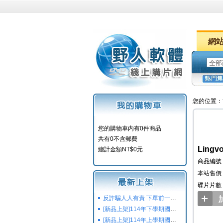
網
您的位置：
您的購物車内有0件商品
共有0不含郵費
Lingv
總計金額NT$0元
商品編號：
本站售價：
碟片片數
反詐騙人人有責 下單前一定要注意
[新品上架]114年下學期國小國中高中命題光碟,校用卷,習作
[新品上架]114年上學期國小國中高中命題光碟,校用卷,習作