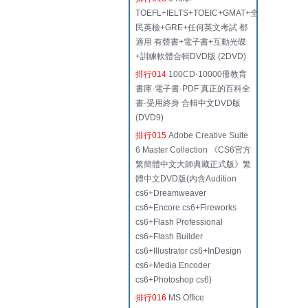
TOEFL+IELTS+TOEIC+GMAT+全
民英檢+GRE+任何英文考試 都
適用 有聲書+電子書+互動光碟
+訓練軟體合輯DVD版 (2DVD)
排行014
100CD·10000冊教育
書庫·電子書·PDF 真正的百科全
書·受用終身 合輯中文DVD版
(DVD9)
排行015
Adobe Creative Suite
6 Master Collection 《CS6官方
繁簡體中文大師典藏正式版》繁
體中文DVD版(內含Audition
cs6+Dreamweaver
cs6+Encore cs6+Fireworks
cs6+Flash Professional
cs6+Flash Builder
cs6+Illustrator cs6+InDesign
cs6+Media Encoder
cs6+Photoshop cs6)
排行016
MS Office