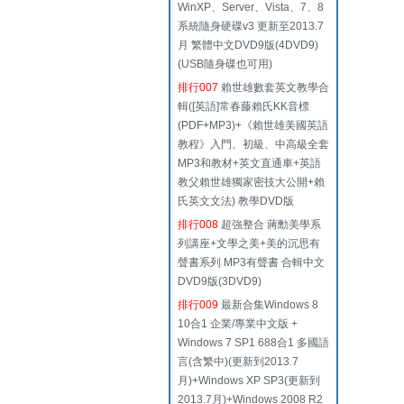
WinXP、Server、Vista、7、8
系統隨身硬碟v3 更新至2013.7
月 繁體中文DVD9版(4DVD9)
(USB隨身碟也可用)
排行007
賴世雄數套英文教學合
輯([英語]常春藤賴氏KK音標
(PDF+MP3)+《賴世雄美國英語
教程》入門、初級、中高級全套
MP3和教材+英文直通車+英語
教父賴世雄獨家密技大公開+賴
氏英文文法) 教學DVD版
排行008
超強整合 蔣勳美學系
列講座+文學之美+美的沉思有
聲書系列 MP3有聲書 合輯中文
DVD9版(3DVD9)
排行009
最新合集Windows 8
10合1 企業/專業中文版 +
Windows 7 SP1 688合1 多國語
言(含繁中)(更新到2013.7
月)+Windows XP SP3(更新到
2013.7月)+Windows 2008 R2