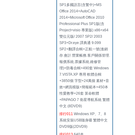
SP1多國語言(含繁中)+MS
Office 2014+AutoCAD
2014+Microsoft Office 2010
Professional Plus SP1版(含
Project+visio 專業版) x86+x64
雙位元版/ 2007 SP2/ 2003
SP3+Dr.eye 譯典通 9.099
SP2+翻譯合輯+正航一號(進銷
存.會計.營業帳務.客戶關係管理.
報價系統.票據系統.維修管
理)+防毒合輯+490套 Windows
7.VISTA.XP 專用 軟體合輯
+3850個 字型+24萬個 素材+音
效+網頁模版+簡報範本+450本
性愛教學+26套 算命軟體
+PAPAGO 7 衛星導航系統 繁體
中文 (8DVD9)
排行011
Windows XP、7、8
系統安裝USB隨身碟 繁體中文
DVD9版(2DVD9)
排行013
640本