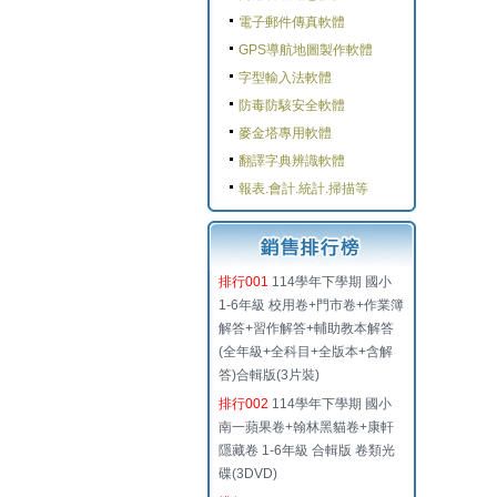
電子郵件傳真軟體
GPS導航地圖製作軟體
字型輸入法軟體
防毒防駭安全軟體
麥金塔專用軟體
翻譯字典辨識軟體
報表.會計.統計.掃描等
排行001
114學年下學期 國小
1-6年級 校用卷+門市卷+作業簿
解答+習作解答+輔助教本解答
(全年級+全科目+全版本+含解
答)合輯版(3片裝)
排行002
114學年下學期 國小
南一蘋果卷+翰林黑貓卷+康軒
隱藏卷 1-6年級 合輯版 卷類光
碟(3DVD)