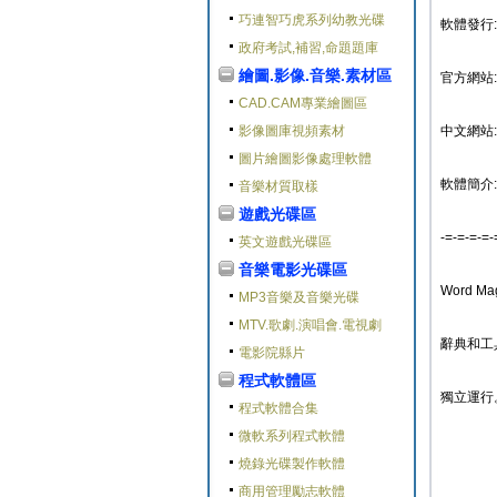
巧連智巧虎系列幼教光碟
軟體發行: 
政府考試,補習,命題題庫
繪圖.影像.音樂.素材區
官方網站: ht
CAD.CAM專業繪圖區
影像圖庫視頻素材
中文網站:
圖片繪圖影像處理軟體
軟體簡介:
音樂材質取樣
遊戲光碟區
-=-=-=-=-
英文遊戲光碟區
音樂電影光碟區
Word M
MP3音樂及音樂光碟
MTV.歌劇.演唱會.電視劇
辭典和工
電影院縣片
程式軟體區
獨立運行
程式軟體合集
微軟系列程式軟體
燒錄光碟製作軟體
商用管理勵志軟體