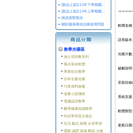
[新品上架]113年下學期國小國中高中命題光碟,校用卷,習作
[新品上架]113年上學期國小國中高中命題光碟,校用卷,習作
-=-=-=-=-
物流貨態查詢
關於随身碟或光碟使用問題
軟體名稱: W
語系版本:
教學光碟區
光碟片數:
迪士尼幼教系列
風水算命軟體
破解說明
專業幼兒教學
百科全書光碟
安裝目錄內
汽車資料維修
漫畫小說佛經
系統支援: W
電腦認證教學
醫學健康知識教學
軟體類型
外語學習英文檢定
生活.勵志.相聲.企管學習
更新日期: 2
運動.減肥.瑜珈.舞蹈.太極