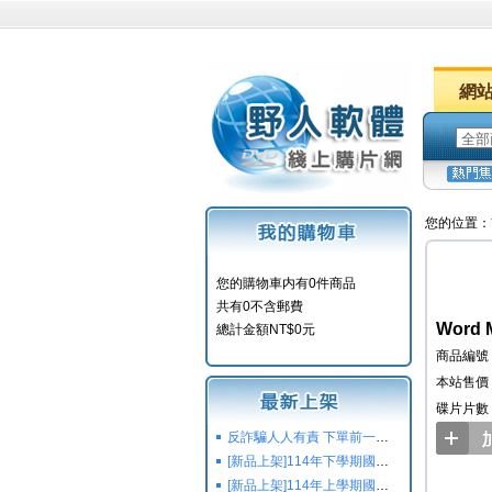
網
您的位置：
您的購物車内有0件商品
共有0不含郵費
Word 
總計金額NT$0元
商品編號：
本站售價：
碟片片數
反詐騙人人有責 下單前一定要注意
[新品上架]114年下學期國小國中高中命題光碟,校用卷,習作
[新品上架]114年上學期國小國中高中命題光碟,校用卷,習作