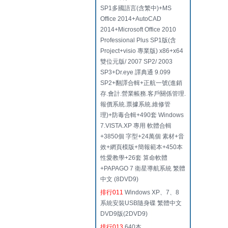
SP1多國語言(含繁中)+MS
Office 2014+AutoCAD
2014+Microsoft Office 2010
Professional Plus SP1版(含
Project+visio 專業版) x86+x64
雙位元版/ 2007 SP2/ 2003
SP3+Dr.eye 譯典通 9.099
SP2+翻譯合輯+正航一號(進銷
存.會計.營業帳務.客戶關係管理.
報價系統.票據系統.維修管
理)+防毒合輯+490套 Windows
7.VISTA.XP 專用 軟體合輯
+3850個 字型+24萬個 素材+音
效+網頁模版+簡報範本+450本
性愛教學+26套 算命軟體
+PAPAGO 7 衛星導航系統 繁體
中文 (8DVD9)
排行011
Windows XP、7、8
系統安裝USB隨身碟 繁體中文
DVD9版(2DVD9)
排行013
640本