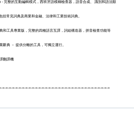
I Pro - 完整的互動編輯模式，西班牙語模糊檢查器，語音合成、 識別和語法顯
包括常見詞典及商業和金融、法律和工業技術詞典。
譯辭典和工具專業版，完整的四種語言互譯，詞組構造器，拼音檢查功能等
術專業辭典 － 提供分離的工具，可獨立運行。
即譯翻譯機
=-=-=-=-=-=-=-=-=-=-=-=-=-=-=-=-=-=-=-=-=-=-=-=-=-=-=-=-=-=-=-=-=-=