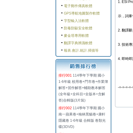
1. ES
電子郵件傳真軟體
GPS導航地圖製作軟體
示，詞庫
字型輸入法軟體
防毒防駭安全軟體
2. 翻
麥金塔專用軟體
翻譯字典辨識軟體
3. 技
報表.會計.統計.掃描等
4. 即時
排行001
114學年下學期 國小
1-6年級 校用卷+門市卷+作業簿
-=-=-=-=-
解答+習作解答+輔助教本解答
(全年級+全科目+全版本+含解
答)合輯版(3片裝)
排行002
114學年下學期 國小
南一蘋果卷+翰林黑貓卷+康軒
隱藏卷 1-6年級 合輯版 卷類光
碟(3DVD)