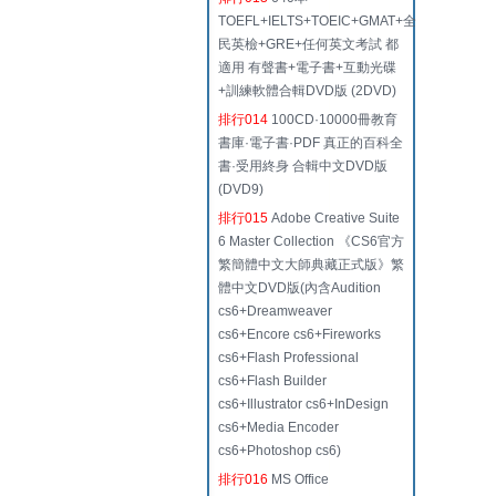
TOEFL+IELTS+TOEIC+GMAT+全
民英檢+GRE+任何英文考試 都
適用 有聲書+電子書+互動光碟
+訓練軟體合輯DVD版 (2DVD)
排行014
100CD·10000冊教育
書庫·電子書·PDF 真正的百科全
書·受用終身 合輯中文DVD版
(DVD9)
排行015
Adobe Creative Suite
6 Master Collection 《CS6官方
繁簡體中文大師典藏正式版》繁
體中文DVD版(內含Audition
cs6+Dreamweaver
cs6+Encore cs6+Fireworks
cs6+Flash Professional
cs6+Flash Builder
cs6+Illustrator cs6+InDesign
cs6+Media Encoder
cs6+Photoshop cs6)
排行016
MS Office