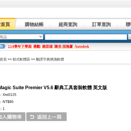
站首頁
購物結帳
超商査詢
訂單查詢
聯
114學年下學期
蔣勳
賴世雄
陳光
倪海廈
Autodesk
首頁
>>
程式軟體區
>>
翻譯字典辨識軟體
Magic Suite Premier V5.6 辭典工具套裝軟體 英文版
Xre0125
NT$80
：1