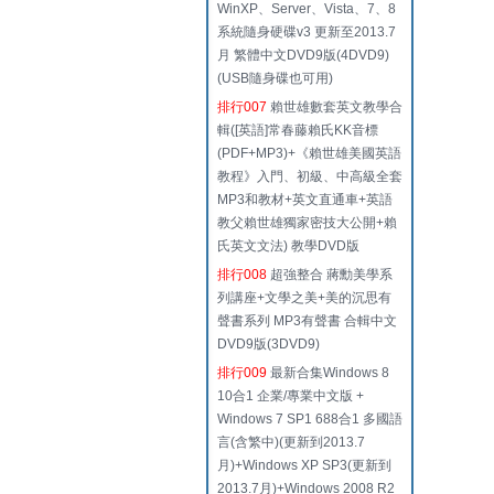
WinXP、Server、Vista、7、8
系統隨身硬碟v3 更新至2013.7
月 繁體中文DVD9版(4DVD9)
(USB隨身碟也可用)
排行007
賴世雄數套英文教學合
輯([英語]常春藤賴氏KK音標
(PDF+MP3)+《賴世雄美國英語
教程》入門、初級、中高級全套
MP3和教材+英文直通車+英語
教父賴世雄獨家密技大公開+賴
氏英文文法) 教學DVD版
排行008
超強整合 蔣勳美學系
列講座+文學之美+美的沉思有
聲書系列 MP3有聲書 合輯中文
DVD9版(3DVD9)
排行009
最新合集Windows 8
10合1 企業/專業中文版 +
Windows 7 SP1 688合1 多國語
言(含繁中)(更新到2013.7
月)+Windows XP SP3(更新到
2013.7月)+Windows 2008 R2