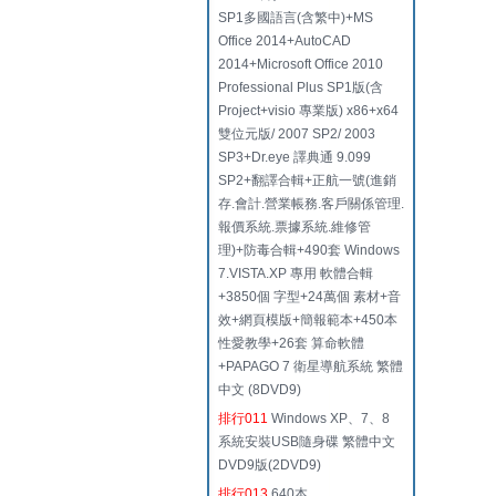
SP1多國語言(含繁中)+MS
Office 2014+AutoCAD
2014+Microsoft Office 2010
Professional Plus SP1版(含
Project+visio 專業版) x86+x64
雙位元版/ 2007 SP2/ 2003
SP3+Dr.eye 譯典通 9.099
SP2+翻譯合輯+正航一號(進銷
存.會計.營業帳務.客戶關係管理.
報價系統.票據系統.維修管
理)+防毒合輯+490套 Windows
7.VISTA.XP 專用 軟體合輯
+3850個 字型+24萬個 素材+音
效+網頁模版+簡報範本+450本
性愛教學+26套 算命軟體
+PAPAGO 7 衛星導航系統 繁體
中文 (8DVD9)
排行011
Windows XP、7、8
系統安裝USB隨身碟 繁體中文
DVD9版(2DVD9)
排行013
640本