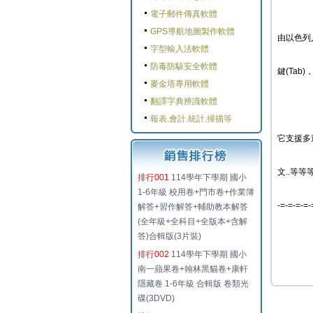
電子郵件傳真軟體
GPS導航地圖製作軟體
由以色列
字型輸入法軟體
防毒防駭安全軟體
鍵(Ta
麥金塔專用軟體
翻譯字典辨識軟體
報表.會計.統計.掃描等
它支援多
文..等
排行001
114學年下學期 國小
1-6年級 校用卷+門市卷+作業簿
-=-=-=-=-
解答+習作解答+輔助教本解答
(全年級+全科目+全版本+含解
答)合輯版(3片裝)
排行002
114學年下學期 國小
南一蘋果卷+翰林黑貓卷+康軒
隱藏卷 1-6年級 合輯版 卷類光
碟(3DVD)