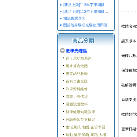
[新品上架]113年下學期國小國中高中命題光碟,校用卷,習作
[新品上架]113年上學期國小國中高中命題光碟,校用卷,習作
-=-=-=-=-
物流貨態查詢
關於随身碟或光碟使用問題
軟體名稱: B
語系版本:
教學光碟區
光碟片數:
迪士尼幼教系列
風水算命軟體
保護種類:
專業幼兒教學
百科全書光碟
破解說明:
汽車資料維修
漫畫小說佛經
系統支援: W
電腦認證教學
醫學健康知識教學
軟體類型
外語學習英文檢定
生活.勵志.相聲.企管學習
更新日期: 2
運動.減肥.瑜珈.舞蹈.太極