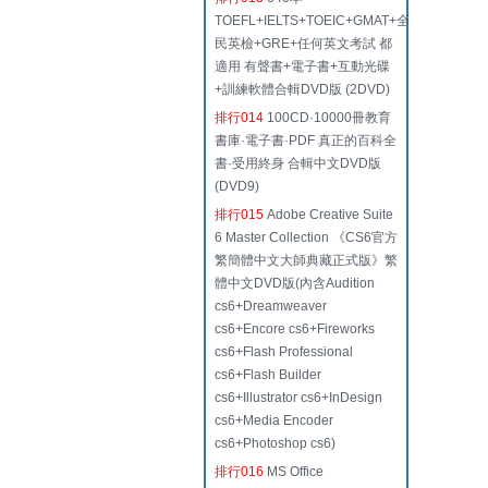
TOEFL+IELTS+TOEIC+GMAT+全
民英檢+GRE+任何英文考試 都
適用 有聲書+電子書+互動光碟
+訓練軟體合輯DVD版 (2DVD)
排行014
100CD·10000冊教育
書庫·電子書·PDF 真正的百科全
書·受用終身 合輯中文DVD版
(DVD9)
排行015
Adobe Creative Suite
6 Master Collection 《CS6官方
繁簡體中文大師典藏正式版》繁
體中文DVD版(內含Audition
cs6+Dreamweaver
cs6+Encore cs6+Fireworks
cs6+Flash Professional
cs6+Flash Builder
cs6+Illustrator cs6+InDesign
cs6+Media Encoder
cs6+Photoshop cs6)
排行016
MS Office