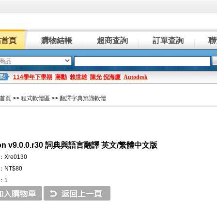
站首頁
購物結帳
超商査詢
訂單查詢
聯
114學年下學期
蔣勳
賴世雄
陳光
倪海廈
Autodesk
首頁
>>
程式軟體區
>>
翻譯字典辨識軟體
lon v9.0.0.r30 詞典與語言翻譯 英文/繁體中文版
Xre0130
NT$80
：1