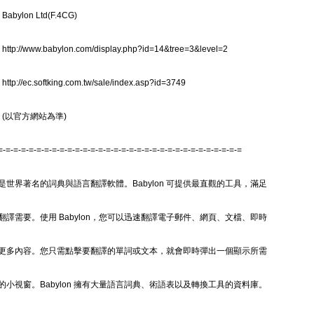
abylon Ltd(F.4CG)
tp://www.babylon.com/display.php?id=14&tree=3&level=2
tp://ec.softking.com.tw/sale/index.asp?id=3749
 (以官方網站為準)
=-=-=-=-=-=-=-=-=-=-=-=-=-=-=-=-=-=-=-=-=-=-=-=-=-=-=-=-=-=-=-=
on 是世界著名的詞典與語言翻譯軟體。Babylon 可提供最直觀的工具，滿足
翻譯需要。使用 Babylon，您可以迅速翻譯電子郵件、網頁、文檔、即時
更多內容。您只需點擊要翻譯的單詞或文本，就會即時彈出一個顯示所需
的小視窗。Babylon 擁有大量語言詞典、術語表以及轉換工具的資料庫。