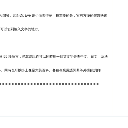
人開發。比起Dr. Eye 是小而美得多，最重要的是，它有方便的鍵盤快速
b)，可以切到輸入文字的地方。
達 55 種語言，也就是說你可以同時用一個英文字去查中文、日文、及法
等等。同時也可以掛上像是大英百科、各種專業用語詞典等外掛的詞典!
=-=-=-=-=-=-=-=-=-=-=-=-=-=-=-=-=-=-=-=-=-=-=-=-=-=-=-=-=-=-=-=