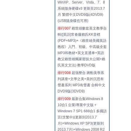
WinXP、Server、Vista、7、8
系統隨身硬碟v3 更新至2013.7
月 繁體中文DVD9版(4DVD9)
(USB隨身碟也可用)
排行007
賴世雄數套英文教學合
輯([英語]常春藤賴氏KK音標
(PDF+MP3)+《賴世雄美國英語
教程》入門、初級、中高級全套
MP3和教材+英文直通車+英語
教父賴世雄獨家密技大公開+賴
氏英文文法) 教學DVD版
排行008
超強整合 蔣勳美學系
列講座+文學之美+美的沉思有
聲書系列 MP3有聲書 合輯中文
DVD9版(3DVD9)
排行009
最新合集Windows 8
10合1 企業/專業中文版 +
Windows 7 SP1 688合1 多國語
言(含繁中)(更新到2013.7
月)+Windows XP SP3(更新到
2013.7月)+Windows 2008 R2