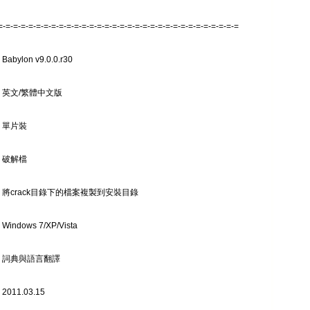
=-=-=-=-=-=-=-=-=-=-=-=-=-=-=-=-=-=-=-=-=-=-=-=-=-=-=-=-=-=-=-=
abylon v9.0.0.r30
 英文/繁體中文版
 單片裝
 破解檔
 將crack目錄下的檔案複製到安裝目錄
indows 7/XP/Vista
: 詞典與語言翻譯
011.03.15