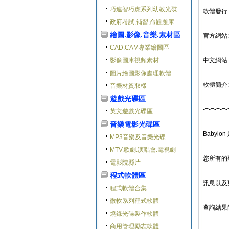
巧連智巧虎系列幼教光碟
軟體發行: B
政府考試,補習,命題題庫
繪圖.影像.音樂.素材區
官方網站: ht
CAD.CAM專業繪圖區
影像圖庫視頻素材
中文網站: ht
圖片繪圖影像處理軟體
軟體簡介:
音樂材質取樣
遊戲光碟區
-=-=-=-=-
英文遊戲光碟區
音樂電影光碟區
Babyl
MP3音樂及音樂光碟
MTV.歌劇.演唱會.電視劇
您所有的
電影院縣片
程式軟體區
訊息以及
程式軟體合集
微軟系列程式軟體
查詢結果
燒錄光碟製作軟體
商用管理勵志軟體