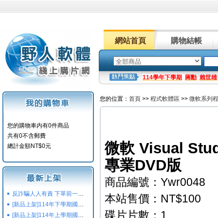
網站首頁
購物結帳
114學年下學期
蔣勳
賴世雄
您的位置：
首頁
>>
程式軟體區
>>
微軟系列
您的購物車内有0件商品
共有0不含郵費
微軟 Visual Stu
總計金額NT$0元
專業DVD版
商品編號：Ywr0048
反詐騙人人有責 下單前一定要注意
本站售價：NT$100
[新品上架]114年下學期國小國中高中命題光碟,校用卷,習作
碟片片數：1
[新品上架]114年上學期國小國中高中命題光碟,校用卷,習作