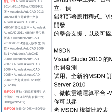
排行003
Autodesk AutoCAD
2014 x86/x64雙位元繁體中文
立、偵
版 + Autodesk AutoCAD 2013
錯和部署應用程式。Visual
x86/x64雙位元繁體中文版 +
Autodesk AutoCAD 2012
開發
x86/x64雙位元版本 + Autodesk
的整合支援，以及可協
AutoCAD 2011 x86/x64雙位元
版本 + Autodesk AutoCAD
2010 x86/x64雙位元版本 繁.簡.
英 + Autodesk AutoCAD 2009
MSDN
Sp1 + Autodesk AutoCAD
Visual Studio 
2008+ Autodesk AutoCAD
2007 + Autodesk AutoCAD
供開發測
2006 + Autodesk AutoCAD
試用。全新的MSDN 訂閱權益
2005 + Autodesk AutoCAD
2004 中文超強合輯DVD9版
Server 2010
(2DVD9)
、微軟雲端運算平台 -W
排行004
蔣勳《細說紅樓夢》八
十回全 MP3有聲書 合輯中文
你可以參
DVD版(2DVD9)
考 MSDN 權益比較
排行006
微軟 G4D單一ISO安裝