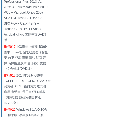
Professional Plus 2013 VL
x32x64 + Microsoft Office 2010
VOL + Microsoft Office 2007
SP2 + Microsoft Office2003
SP3 + OFFICE XP SP3 +
Norton Ghost 15.0 + Adobe
Acrobat XI Pro 繁體中文DVD9
版
排行017
103學年上學期 400份
國中 1-3年級 副版校用卷（含金
安.鼎甲.野馬.漢華.建弘.明霖.高
昇.高昇鑫全版本.全部卷）繁體
中文合輯版(DVD版)
排行018
2014年02月 680本
TOEFL+IELTS+TOEIC+GMAT+全
民英檢+GRE+任何英文考試 都
適用 有聲書+電子書+互動光碟
+訓練軟體 超強完整合輯版
(DVD9版)
排行021
Windows8.1 AIO 10合
一 標準版+專業版+專業VL版