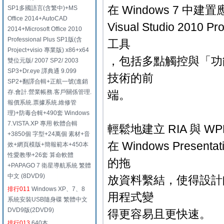
在 Windows 7 中建
SP1多國語言(含繁中)+MS
Office 2014+AutoCAD
Visual Studio 201
2014+Microsoft Office 2010
Professional Plus SP1版(含
工具
Project+visio 專業版) x86+x64
，包括多點觸控與「功能區
雙位元版/ 2007 SP2/ 2003
SP3+Dr.eye 譯典通 9.099
技術的前
SP2+翻譯合輯+正航一號(進銷
存.會計.營業帳務.客戶關係管理.
端。
報價系統.票據系統.維修管
理)+防毒合輯+490套 Windows
7.VISTA.XP 專用 軟體合輯
輕鬆地建立 RIA 與 W
+3850個 字型+24萬個 素材+音
在 Windows Presentat
效+網頁模版+簡報範本+450本
性愛教學+26套 算命軟體
的拖
+PAPAGO 7 衛星導航系統 繁體
中文 (8DVD9)
放資料繫結，使得設計師
排行011
Windows XP、7、8
用程式變
系統安裝USB隨身碟 繁體中文
DVD9版(2DVD9)
得更容易且更快速。
排行013
640本