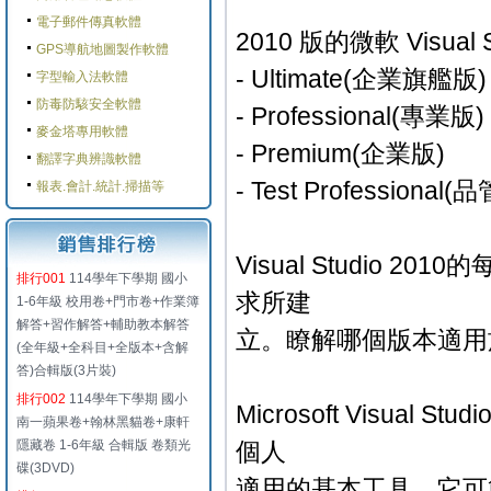
電子郵件傳真軟體
2010 版的微軟 Visua
GPS導航地圖製作軟體
- Ultimate(企業旗艦版)
字型輸入法軟體
防毒防駭安全軟體
- Professional(專業版)
麥金塔專用軟體
- Premium(企業版)
翻譯字典辨識軟體
- Test Professiona
報表.會計.統計.掃描等
Visual Studio
排行001
114學年下學期 國小
求所建
1-6年級 校用卷+門市卷+作業簿
解答+習作解答+輔助教本解答
立。瞭解哪個版本適用
(全年級+全科目+全版本+含解
答)合輯版(3片裝)
排行002
114學年下學期 國小
Microsoft Visual 
南一蘋果卷+翰林黑貓卷+康軒
隱藏卷 1-6年級 合輯版 卷類光
個人
碟(3DVD)
適用的基本工具。它可簡化在各