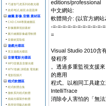
editions/professional
巧連智巧虎系列幼教光碟
中文網站:
政府考試,補習,命題題庫
繪圖.影像.音樂.素材區
軟體簡介: (以官方網站
CAD.CAM專業繪圖區
-=-=-=-=-=-=-=-=-=-=-=
影像圖庫視頻素材
=
圖片繪圖影像處理軟體
音樂材質取樣
遊戲光碟區
Visual Studio
英文遊戲光碟區
音樂電影光碟區
發程序
MP3音樂及音樂光碟
。透過多重監視支援來自訂
MTV.歌劇.演唱會.電視劇
的應用
電影院縣片
程式軟體區
程式。以相同工具建立適用
程式軟體合集
IntelliTrace
微軟系列程式軟體
消除令人害怕的「無法
燒錄光碟製作軟體
商用管理勵志軟體