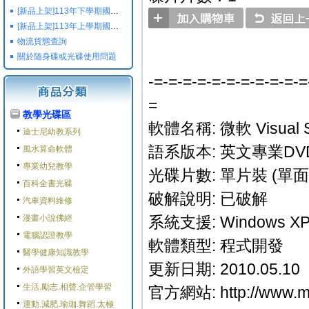
[新品上架]113年下學期國小國中高中命題光碟,校用卷,習作
[新品上架]113年上學期國小國中高中命題光碟,校用卷,習作
物流貨態查詢
關於随身碟或光碟使用問題
-=-=-=-=-=-=-=-=-=-=-=
=
教學光碟區
軟體名稱: 微軟 Visual Stu
迪士尼幼教系列
語系版本: 英文專業DV
風水算命軟體
專業幼兒教學
光碟片數: 單片裝 (單面
百科全書光碟
破解說明: 已破解
汽車資料維修
漫畫小說佛經
系統支援: Windows XP/2
電腦認證教學
軟體類型: 程式開發
醫學健康知識教學
更新日期: 2010.05.10
外語學習英文檢定
生活.勵志.相聲.企管學習
官方網站: http://www.mic
運動.減肥.瑜珈.舞蹈.太極