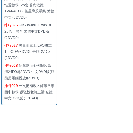
性愛教學+26套 算命軟體
+PAPAGO 7 衛星導航系統 繁體
中文 (7DVD9)
排行026
win7+win8.1+win10
28合一整合 繁體中文DVD版
(2DVD9)
排行027
矢量圖庫王 EPS格式
150CD合3DVD9 合輯DVD版
(3DVD9)
排行028
倪海廈 天紀+筆記 高
清24D9轉3DVD 中文DVD版(只
能用電腦播放)(3DVD)
排行029
一次把補教名師帶回家
國中數學 張弘毅老師主講 繁體
中文DVD版 (17DVD)