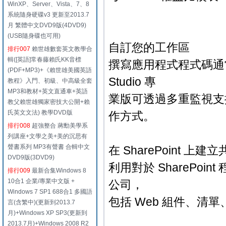
WinXP、Server、Vista、7、8
系統隨身硬碟v3 更新至2013.7
月 繁體中文DVD9版(4DVD9)
(USB隨身碟也可用)
自訂您的工作區
排行007
賴世雄數套英文教學合
輯([英語]常春藤賴氏KK音標
撰寫應用程式程式碼通常
(PDF+MP3)+《賴世雄美國英語
Studio 專
教程》入門、初級、中高級全套
MP3和教材+英文直通車+英語
業版可透過多重監視支
教父賴世雄獨家密技大公開+賴
氏英文文法) 教學DVD版
作方式。
排行008
超強整合 蔣勳美學系
列講座+文學之美+美的沉思有
聲書系列 MP3有聲書 合輯中文
在 SharePoint 
DVD9版(3DVD9)
利用對於 SharePo
排行009
最新合集Windows 8
10合1 企業/專業中文版 +
公司，
Windows 7 SP1 688合1 多國語
包括 Web 組件、清
言(含繁中)(更新到2013.7
月)+Windows XP SP3(更新到
2013.7月)+Windows 2008 R2