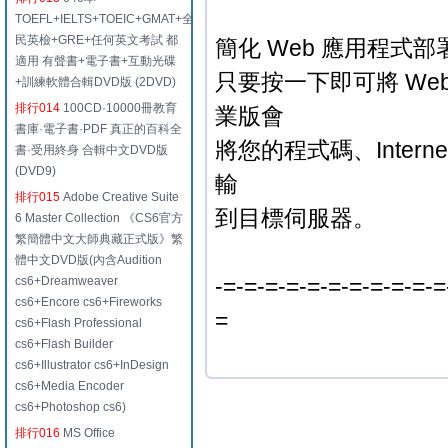
TOEFL+IELTS+TOEIC+GMAT+全
民英檢+GRE+任何英文考試 都
簡化 Web 應用程式部
適用 有聲書+電子書+互動光碟
只要按一下即可將 Web 應
+訓練軟體合輯DVD版 (2DVD)
排行014
100CD·10000冊教育
業版會
書庫·電子書·PDF 真正的百科全
將您的程式碼、Internet 
書·受用終身 合輯中文DVD版
(DVD9)
輸
排行015
Adobe Creative Suite
到目標伺服器。
6 Master Collection 《CS6官方
繁簡體中文大師典藏正式版》繁
體中文DVD版(內含Audition
-=-=-=-=-=-=-=-=-=-=-=
cs6+Dreamweaver
cs6+Encore cs6+Fireworks
=
cs6+Flash Professional
cs6+Flash Builder
cs6+Illustrator cs6+InDesign
cs6+Media Encoder
cs6+Photoshop cs6)
排行016
MS Office