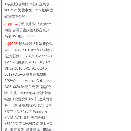
+專業版(含媒體中心)+企業版
x86/x64 繁體中文DVD9版(內含
破解教學視頻)
排行024
倪海廈中醫 人紀黃帝
內經 含電子書講義+影音視頻
高清DVD版 (3DVD)
排行025
野人軟體 5月最新合集
Windows 7 SP1 x86和x64雙位
元(更新到2012.4月)+Windows
XP SP3(更新到2012.5月)+MS
Office 2010 SP1+AutoCAD
2013+Dr.eye 譯典通 9.099
SP2+Adobe Master Collection
CS6 x32/x64雙位元版+翻譯合
輯+正航一號(進銷存.會計.營業
帳務)+會聲會影X5+訊連威力百
科+17萬個 驅動程式+防毒合輯
+友立合輯+490套 Windows
7.VISTA.XP 專用 軟體合輯
+3850個 字型+24萬個 素材+音
效+網頁模版+簡報範本+450本