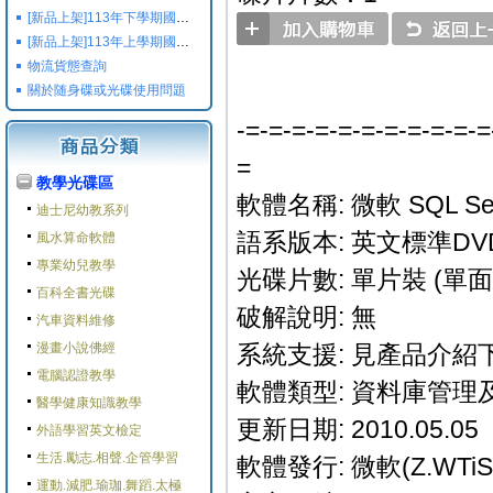
[新品上架]113年下學期國小國中高中命題光碟,校用卷,習作
[新品上架]113年上學期國小國中高中命題光碟,校用卷,習作
物流貨態查詢
關於随身碟或光碟使用問題
-=-=-=-=-=-=-=-=-=-=-=
=
教學光碟區
軟體名稱: 微軟 SQL Server
迪士尼幼教系列
語系版本: 英文標準DV
風水算命軟體
專業幼兒教學
光碟片數: 單片裝 (單面 
百科全書光碟
破解說明: 無
汽車資料維修
漫畫小說佛經
系統支援: 見產品介紹下
電腦認證教學
軟體類型: 資料庫管理
醫學健康知識教學
更新日期: 2010.05.05
外語學習英文檢定
生活.勵志.相聲.企管學習
軟體發行: 微軟(Z.WTiS
運動.減肥.瑜珈.舞蹈.太極