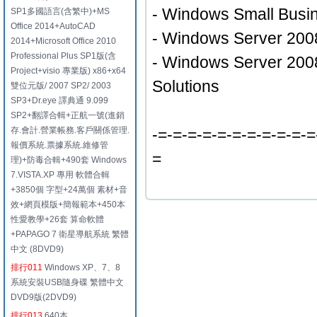
- Windows Small Busi
SP1多國語言(含繁中)+MS
Office 2014+AutoCAD
- Windows Server 2008
2014+Microsoft Office 2010
Professional Plus SP1版(含
- Windows Server 2008
Project+visio 專業版) x86+x64
Solutions
雙位元版/ 2007 SP2/ 2003
SP3+Dr.eye 譯典通 9.099
SP2+翻譯合輯+正航一號(進銷
存.會計.營業帳務.客戶關係管理.
-=-=-=-=-=-=-=-=-=-=-=
報價系統.票據系統.維修管
=
理)+防毒合輯+490套 Windows
7.VISTA.XP 專用 軟體合輯
+3850個 字型+24萬個 素材+音
效+網頁模版+簡報範本+450本
性愛教學+26套 算命軟體
+PAPAGO 7 衛星導航系統 繁體
中文 (8DVD9)
排行011
Windows XP、7、8
系統安裝USB隨身碟 繁體中文
DVD9版(2DVD9)
排行013
640本