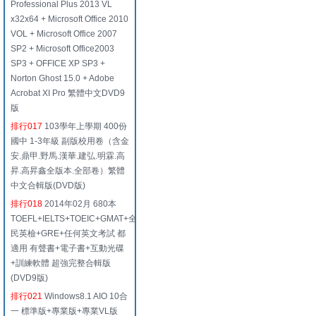
Professional Plus 2013 VL
x32x64 + Microsoft Office 2010
VOL + Microsoft Office 2007
SP2 + Microsoft Office2003
SP3 + OFFICE XP SP3 +
Norton Ghost 15.0 + Adobe
Acrobat XI Pro 繁體中文DVD9
版
排行017
103學年上學期 400份
國中 1-3年級 副版校用卷（含金
安.鼎甲.野馬.漢華.建弘.明霖.高
昇.高昇鑫全版本.全部卷）繁體
中文合輯版(DVD版)
排行018
2014年02月 680本
TOEFL+IELTS+TOEIC+GMAT+全
民英檢+GRE+任何英文考試 都
適用 有聲書+電子書+互動光碟
+訓練軟體 超強完整合輯版
(DVD9版)
排行021
Windows8.1 AIO 10合
一 標準版+專業版+專業VL版