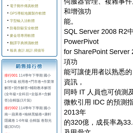
伺服器管理、複雜事件
電子郵件傳真軟體
和增強功
GPS導航地圖製作軟體
能。
字型輸入法軟體
防毒防駭安全軟體
SQL Server 2008 R2中
麥金塔專用軟體
PowerPivot
翻譯字典辨識軟體
for SharePoint Se
報表.會計.統計.掃描等
項功
能可讓使用者以熟悉的 Exc
排行001
114學年下學期 國小
資訊，
1-6年級 校用卷+門市卷+作業簿
解答+習作解答+輔助教本解答
同時 IT 人員也可偵測
(全年級+全科目+全版本+含解
答)合輯版(3片裝)
微軟引用 IDC 的預測
排行002
114學年下學期 國小
2013年
南一蘋果卷+翰林黑貓卷+康軒
隱藏卷 1-6年級 合輯版 卷類光
的320億，成長率為33.
碟(3DVD)
及甲骨文。