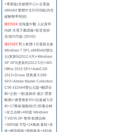
+專業版(含媒體中心)+企業版
x86/x64 繁體中文DVD9版(內含
破解教學視頻)
排行024
倪海廈中醫 人紀黃帝
內經 含電子書講義+影音視頻
高清DVD版 (3DVD)
排行025
野人軟體 5月最新合集
Windows 7 SP1 x86和x64雙位
元(更新到2012.4月)+Windows
XP SP3(更新到2012.5月)+MS
Office 2010 SP1+AutoCAD
2013+Dr.eye 譯典通 9.099
SP2+Adobe Master Collection
CS6 x32/x64雙位元版+翻譯合
輯+正航一號(進銷存.會計.營業
帳務)+會聲會影X5+訊連威力百
科+17萬個 驅動程式+防毒合輯
+友立合輯+490套 Windows
7.VISTA.XP 專用 軟體合輯
+3850個 字型+24萬個 素材+音
效+網頁模版+簡報範本+450本