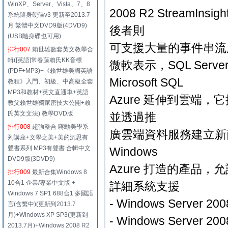
WinXP、Server、Vista、7、8
2008 R2 Strea
系統隨身硬碟v3 更新至2013.7
月 繁體中文DVD9版(4DVD9)
後者則
(USB隨身碟也可用)
可支援大量的事件串流
排行007
賴世雄數套英文教學合
輯([英語]常春藤賴氏KK音標
微軟表示，SQL Server 
(PDF+MP3)+《賴世雄美國英語
Microsoft SQL
教程》入門、初級、中高級全套
MP3和教材+英文直通車+英語
Azure 延伸到雲端
教父賴世雄獨家密技大公開+賴
氏英文文法) 教學DVD版
並透過推
排行008
超強整合 蔣勳美學系
廣雲端資料服務建立新商
列講座+文學之美+美的沉思有
聲書系列 MP3有聲書 合輯中文
Windows
DVD9版(3DVD9)
Azure 打造的產品
排行009
最新合集Windows 8
10合1 企業/專業中文版 +
詳細系統支援
Windows 7 SP1 688合1 多國語
- Windows Server 200
言(含繁中)(更新到2013.7
月)+Windows XP SP3(更新到
- Windows Server 200
2013.7月)+Windows 2008 R2