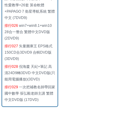
性愛教學+26套 算命軟體
+PAPAGO 7 衛星導航系統 繁體
中文 (7DVD9)
排行026
win7+win8.1+win10
28合一整合 繁體中文DVD版
(2DVD9)
排行027
矢量圖庫王 EPS格式
150CD合3DVD9 合輯DVD版
(3DVD9)
排行028
倪海廈 天紀+筆記 高
清24D9轉3DVD 中文DVD版(只
能用電腦播放)(3DVD)
排行029
一次把補教名師帶回家
國中數學 張弘毅老師主講 繁體
中文DVD版 (17DVD)