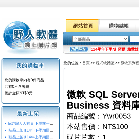
網站首頁
購物結帳
114學年下學期
蔣勳
賴世雄
您的位置：
首頁
>>
程式軟體區
>>
微軟系列
您的購物車内有0件商品
共有0不含郵費
微軟 SQL Server 
總計金額NT$0元
Business 
商品編號：Ywr0053
反詐騙人人有責 下單前一定要注意
本站售價：NT$100
[新品上架]114年下學期國小國中高中命題光碟,校用卷,習作
碟片片數：1
[新品上架]114年上學期國小國中高中命題光碟,校用卷,習作