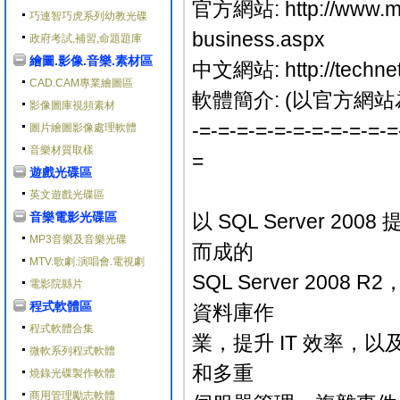
官方網站: http://www.mic
巧連智巧虎系列幼教光碟
business.aspx
政府考試,補習,命題題庫
繪圖.影像.音樂.素材區
中文網站: http://technet
CAD.CAM專業繪圖區
軟體簡介: (以官方網站
影像圖庫視頻素材
-=-=-=-=-=-=-=-=-=-=-=
圖片繪圖影像處理軟體
音樂材質取樣
=
遊戲光碟區
英文遊戲光碟區
音樂電影光碟區
以 SQL Server
MP3音樂及音樂光碟
而成的
MTV.歌劇.演唱會.電視劇
SQL Server 2
電影院縣片
程式軟體區
資料庫作
程式軟體合集
業，提升 IT 效率，
微軟系列程式軟體
和多重
燒錄光碟製作軟體
商用管理勵志軟體