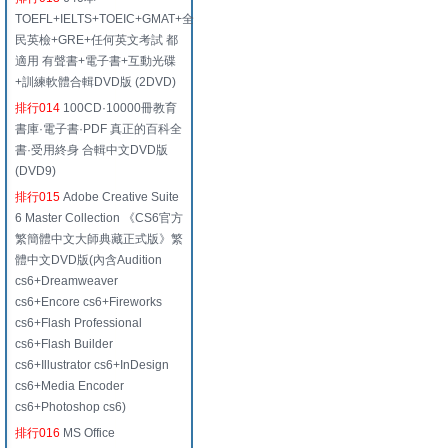
TOEFL+IELTS+TOEIC+GMAT+全
民英檢+GRE+任何英文考試 都
適用 有聲書+電子書+互動光碟
+訓練軟體合輯DVD版 (2DVD)
排行014
100CD·10000冊教育
書庫·電子書·PDF 真正的百科全
書·受用終身 合輯中文DVD版
(DVD9)
排行015
Adobe Creative Suite
6 Master Collection 《CS6官方
繁簡體中文大師典藏正式版》繁
體中文DVD版(內含Audition
cs6+Dreamweaver
cs6+Encore cs6+Fireworks
cs6+Flash Professional
cs6+Flash Builder
cs6+Illustrator cs6+InDesign
cs6+Media Encoder
cs6+Photoshop cs6)
排行016
MS Office