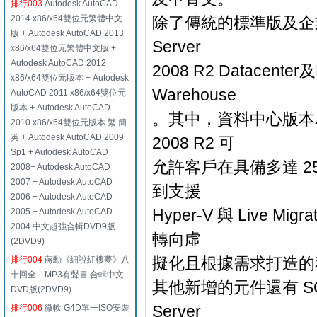
排行003
Autodesk AutoCAD
2014 x86/x64雙位元繁體中文
除了傳統的標準版及企業版外，
版 + Autodesk AutoCAD 2013
Server
x86/x64雙位元繁體中文版 +
Autodesk AutoCAD 2012
2008 R2 Datacenter及M
x86/x64雙位元版本 + Autodesk
Warehouse
AutoCAD 2011 x86/x64雙位元
版本 + Autodesk AutoCAD
。其中，資料中心版本為一
2010 x86/x64雙位元版本 繁.簡.
英 + Autodesk AutoCAD 2009
2008 R2 可
Sp1 + Autodesk AutoCAD
允許客戶在具備多達 2
2008+ Autodesk AutoCAD
2007 + Autodesk AutoCAD
到支援
2006 + Autodesk AutoCAD
Hyper-V 與 Live
2005 + Autodesk AutoCAD
2004 中文超強合輯DVD9版
轉向虛
(2DVD9)
擬化且根據需求打造的
排行004
蔣勳《細說紅樓夢》八
十回全 MP3有聲書 合輯中文
其他新增的元件還有 SQL Ser
DVD版(2DVD9)
Server
排行006
微軟 G4D單一ISO安裝