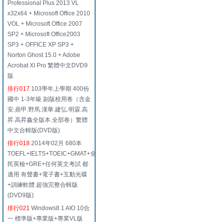
Professional Plus 2013 VL
x32x64 + Microsoft Office 2010
VOL + Microsoft Office 2007
SP2 + Microsoft Office2003
SP3 + OFFICE XP SP3 +
Norton Ghost 15.0 + Adobe
Acrobat XI Pro 繁體中文DVD9
版
排行017
103學年上學期 400份
國中 1-3年級 副版校用卷（含金
安.鼎甲.野馬.漢華.建弘.明霖.高
昇.高昇鑫全版本.全部卷）繁體
中文合輯版(DVD版)
排行018
2014年02月 680本
TOEFL+IELTS+TOEIC+GMAT+全
民英檢+GRE+任何英文考試 都
適用 有聲書+電子書+互動光碟
+訓練軟體 超強完整合輯版
(DVD9版)
排行021
Windows8.1 AIO 10合
一 標準版+專業版+專業VL版