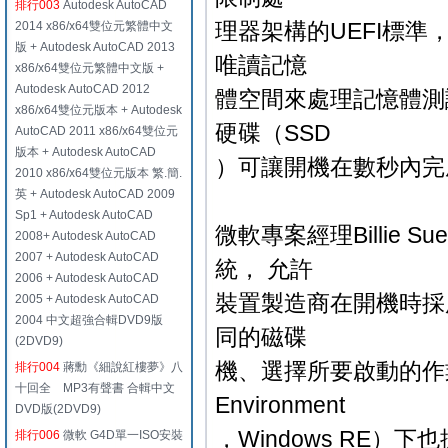
排行003
Autodesk AutoCAD
理器架構的UEFI標
2014 x86/x64雙位元繁體中文
版 + Autodesk AutoCAD 2013
唯讀記憶
x86/x64雙位元繁體中文版 +
Autodesk AutoCAD 2012
體空間來處理記憶體測
x86/x64雙位元版本 + Autodesk
硬碟（SSD
AutoCAD 2011 x86/x64雙位元
版本 + Autodesk AutoCAD
）可讓開機在數秒內完
2010 x86/x64雙位元版本 繁.簡.
英 + Autodesk AutoCAD 2009
Sp1 + Autodesk AutoCAD
微軟專案經理Billie Su
2008+ Autodesk AutoCAD
2007 + Autodesk AutoCAD
統， 允許
2006 + Autodesk AutoCAD
裝置製造商在開機時採
2005 + Autodesk AutoCAD
2004 中文超強合輯DVD9版
同的磁碟
(2DVD9)
機、選擇所要啟動的作業系
排行004
蔣勳《細說紅樓夢》八
十回全 MP3有聲書 合輯中文
Environment
DVD版(2DVD9)
，Windows RE）
排行006
微軟 G4D單一ISO安裝