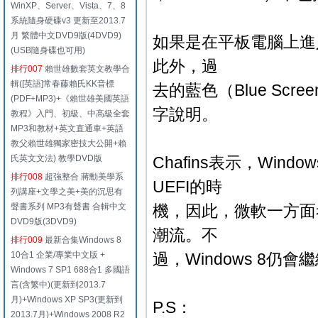
WinXP、Server、Vista、7、8
系統隨身硬碟v3 更新至2013.7
月 繁體中文DVD9版(4DVD9)
如果是在平板電腦上進
(USB隨身碟也可用)
此外，過
排行007
賴世雄數套英文教學合
輯([英語]常春藤賴氏KK音標
去的藍色（Blue Scr
(PDF+MP3)+《賴世雄美國英語
字說明。
教程》入門、初級、中高級全套
MP3和教材+英文直通車+英語
教父賴世雄獨家密技大公開+賴
氏英文文法) 教學DVD版
Chafins表示，Wi
排行008
超強整合 蔣勳美學系
UEFI的時
列講座+文學之美+美的沉思有
聲書系列 MP3有聲書 合輯中文
機，因此，微軟一方面
DVD9版(3DVD9)
潮流。不
排行009
最新合集Windows 8
10合1 企業/專業中文版 +
過，Windows 8仍
Windows 7 SP1 688合1 多國語
言(含繁中)(更新到2013.7
月)+Windows XP SP3(更新到
P.S：
2013.7月)+Windows 2008 R2