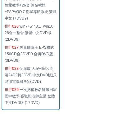
性愛教學+26套 算命軟體
+PAPAGO 7 衛星導航系統 繁體
中文 (7DVD9)
排行026
win7+win8.1+win10
28合一整合 繁體中文DVD版
(2DVD9)
排行027
矢量圖庫王 EPS格式
150CD合3DVD9 合輯DVD版
(3DVD9)
排行028
倪海廈 天紀+筆記 高
清24D9轉3DVD 中文DVD版(只
能用電腦播放)(3DVD)
排行029
一次把補教名師帶回家
國中數學 張弘毅老師主講 繁體
中文DVD版 (17DVD)