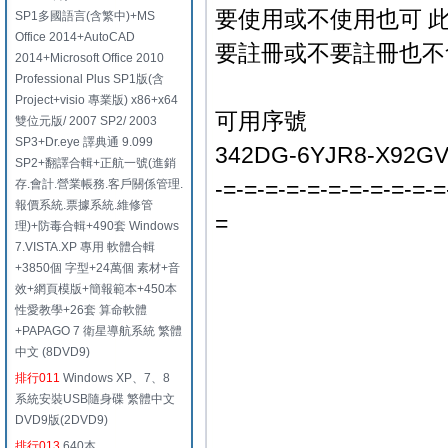
要使用或不使用也可 
SP1多國語言(含繁中)+MS
Office 2014+AutoCAD
要註冊或不要註冊也不
2014+Microsoft Office 2010
Professional Plus SP1版(含
Project+visio 專業版) x86+x64
可用序號
雙位元版/ 2007 SP2/ 2003
SP3+Dr.eye 譯典通 9.099
342DG-6YJR8-X92GV
SP2+翻譯合輯+正航一號(進銷
-=-=-=-=-=-=-=-=-=-=-=
存.會計.營業帳務.客戶關係管理.
報價系統.票據系統.維修管
=
理)+防毒合輯+490套 Windows
7.VISTA.XP 專用 軟體合輯
+3850個 字型+24萬個 素材+音
效+網頁模版+簡報範本+450本
性愛教學+26套 算命軟體
+PAPAGO 7 衛星導航系統 繁體
中文 (8DVD9)
排行011
Windows XP、7、8
系統安裝USB隨身碟 繁體中文
DVD9版(2DVD9)
排行013
640本