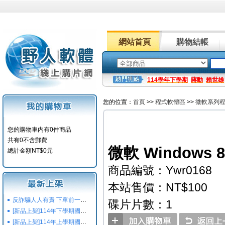
網站首頁
購物結帳
114學年下學期
蔣勳
賴世雄
您的位置：
首頁
>>
程式軟體區
>>
微軟系列
您的購物車内有0件商品
共有0不含郵費
微軟 Windows
總計金額NT$0元
商品編號：Ywr0168
本站售價：NT$100
反詐騙人人有責 下單前一定要注意
碟片片數：1
[新品上架]114年下學期國小國中高中命題光碟,校用卷,習作
[新品上架]114年上學期國小國中高中命題光碟,校用卷,習作