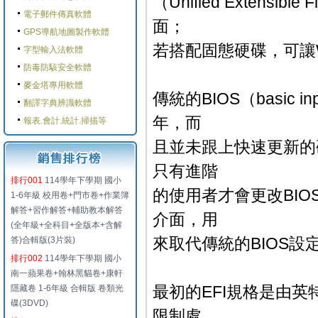
（Unified Extensib
電子郵件傳真軟體
面；
GPS導航地圖製作軟體
若搭配固態硬碟，可讓W
字型輸入法軟體
防毒防駭安全軟體
麥金塔專用軟體
傳統的BIOS（basic i
翻譯字典辨識軟體
年，而
報表.會計.統計.掃描等
且並未跟上快速更新的
只有進階
排行001
114學年下學期 國小
的使用者才會更改BIO
1-6年級 校用卷+門市卷+作業簿
解答+習作解答+輔助教本解答
介面，用
(全年級+全科目+全版本+含解
來取代傳統的BIOS設
答)合輯版(3片裝)
排行002
114學年下學期 國小
南一蘋果卷+翰林黑貓卷+康軒
最初的EFI規格是由英特爾
隱藏卷 1-6年級 合輯版 卷類光
碟(3DVD)
限制處