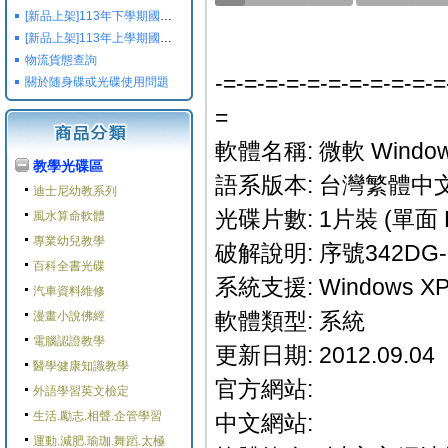
[新品上架]113年下學期國小國中高中命題光碟,校用卷,習作
[新品上架]113年上學期國小國中高中命題光碟,校用卷,習作
物流貨態查詢
-=-=-=-=-=-=-=-=-=-=-=
關於随身碟或光碟使用問題
=
軟體名稱: 微軟 Windows
教學光碟區
語系版本: 台灣繁體中
迪士尼幼教系列
光碟片數: 1片裝 (單面 
風水算命軟體
專業幼兒教學
破解說明: 序號342DG-6
百科全書光碟
系統支援: Windows XP/
汽車資料維修
軟體類型: 系統
漫畫小說佛經
電腦認證教學
更新日期: 2012.09.04
醫學健康知識教學
官方網站:
外語學習英文檢定
生活.勵志.相聲.企管學習
中文網站:
運動.減肥.瑜珈.舞蹈.太極