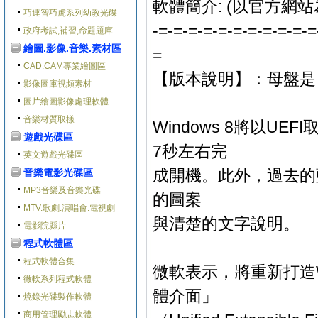
軟體簡介: (以官方網站
巧連智巧虎系列幼教光碟
-=-=-=-=-=-=-=-=-=-=-=
政府考試,補習,命題題庫
繪圖.影像.音樂.素材區
=
CAD.CAM專業繪圖區
【版本說明】：母盤是 6.2.7
影像圖庫視頻素材
圖片繪圖影像處理軟體
音樂材質取樣
Windows 8將以UE
遊戲光碟區
7秒左右完
英文遊戲光碟區
成開機。此外，過去的藍色（
音樂電影光碟區
MP3音樂及音樂光碟
的圖案
MTV.歌劇.演唱會.電視劇
與清楚的文字說明。
電影院縣片
程式軟體區
程式軟體合集
微軟表示，將重新打造W
微軟系列程式軟體
體介面」
燒錄光碟製作軟體
商用管理勵志軟體