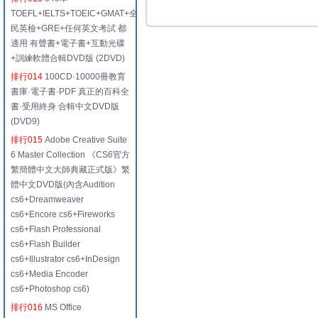
TOEFL+IELTS+TOEIC+GMAT+全
民英檢+GRE+任何英文考試 都
適用 有聲書+電子書+互動光碟
+訓練軟體合輯DVD版 (2DVD)
排行014
100CD·10000冊教育
書庫·電子書·PDF 真正的百科全
書·受用終身 合輯中文DVD版
(DVD9)
排行015
Adobe Creative Suite
6 Master Collection 《CS6官方
繁簡體中文大師典藏正式版》繁
體中文DVD版(內含Audition
cs6+Dreamweaver
cs6+Encore cs6+Fireworks
cs6+Flash Professional
cs6+Flash Builder
cs6+Illustrator cs6+InDesign
cs6+Media Encoder
cs6+Photoshop cs6)
排行016
MS Office