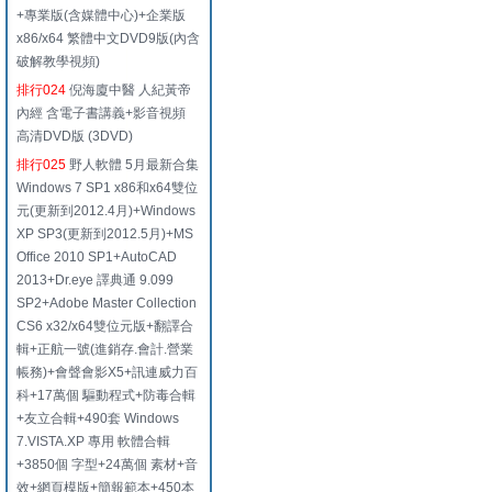
+專業版(含媒體中心)+企業版
x86/x64 繁體中文DVD9版(內含
破解教學視頻)
排行024
倪海廈中醫 人紀黃帝
內經 含電子書講義+影音視頻
高清DVD版 (3DVD)
排行025
野人軟體 5月最新合集
Windows 7 SP1 x86和x64雙位
元(更新到2012.4月)+Windows
XP SP3(更新到2012.5月)+MS
Office 2010 SP1+AutoCAD
2013+Dr.eye 譯典通 9.099
SP2+Adobe Master Collection
CS6 x32/x64雙位元版+翻譯合
輯+正航一號(進銷存.會計.營業
帳務)+會聲會影X5+訊連威力百
科+17萬個 驅動程式+防毒合輯
+友立合輯+490套 Windows
7.VISTA.XP 專用 軟體合輯
+3850個 字型+24萬個 素材+音
效+網頁模版+簡報範本+450本