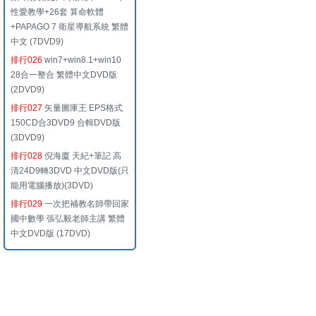
性愛教學+26套 算命軟體
+PAPAGO 7 衛星導航系統 繁體
中文 (7DVD9)
排行026
win7+win8.1+win10
28合一整合 繁體中文DVD版
(2DVD9)
排行027
矢量圖庫王 EPS格式
150CD合3DVD9 合輯DVD版
(3DVD9)
排行028
倪海廈 天紀+筆記 高
清24D9轉3DVD 中文DVD版(只
能用電腦播放)(3DVD)
排行029
一次把補教名師帶回家
國中數學 張弘毅老師主講 繁體
中文DVD版 (17DVD)