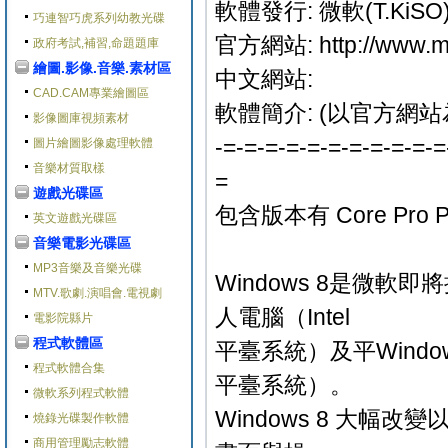
軟體發行: 微軟(T.KiSO
巧連智巧虎系列幼教光碟
官方網站: http://www.mi
政府考試,補習,命題題庫
繪圖.影像.音樂.素材區
中文網站:
CAD.CAM專業繪圖區
軟體簡介: (以官方網站
影像圖庫視頻素材
-=-=-=-=-=-=-=-=-=-=-=
圖片繪圖影像處理軟體
音樂材質取樣
=
遊戲光碟區
包含版本有 Core Pro Pro
英文遊戲光碟區
音樂電影光碟區
MP3音樂及音樂光碟
Windows 8是微軟即
MTV.歌劇.演唱會.電視劇
人電腦（Intel
電影院縣片
程式軟體區
平臺系統）及平Windows
程式軟體合集
平臺系統）。
微軟系列程式軟體
Windows 8 大
燒錄光碟製作軟體
商用管理勵志軟體