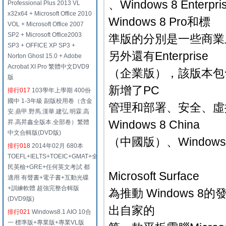
、Windows 8 Ente
Professional Plus 2013 VL
x32x64 + Microsoft Office 2010
Windows 8 Pro和標
VOL + Microsoft Office 2007
SP2 + Microsoft Office2003
準版的分別是一些商業上的
SP3 + OFFICE XP SP3 +
另外還有Enterprise
Norton Ghost 15.0 + Adobe
Acrobat XI Pro 繁體中文DVD9
（企業版），該版本包含
版
新增了PC
排行017
103學年上學期 400份
國中 1-3年級 副版校用卷（含金
管理和部署、安全、虛
安.鼎甲.野馬.漢華.建弘.明霖.高
Windows 8 China
昇.高昇鑫全版本.全部卷）繁體
中文合輯版(DVD版)
（中國版）、Windows
排行018
2014年02月 680本
TOEFL+IELTS+TOEIC+GMAT+全
民英檢+GRE+任何英文考試 都
Microsoft Surface
適用 有聲書+電子書+互動光碟
+訓練軟體 超強完整合輯版
為推動 Windows
(DVD9版)
出自家的
排行021
Windows8.1 AIO 10合
一 標準版+專業版+專業VL版