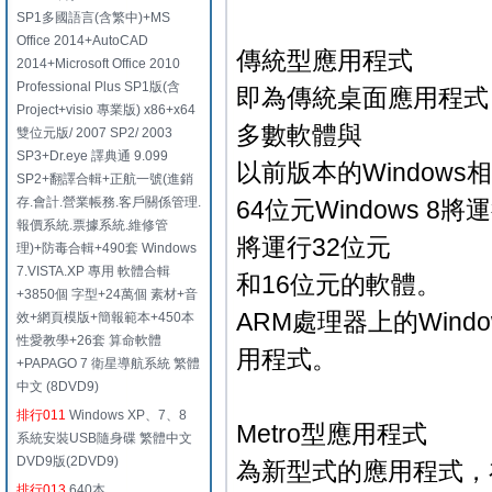
SP1多國語言(含繁中)+MS
Office 2014+AutoCAD
傳統型應用程式
2014+Microsoft Office 2010
Professional Plus SP1版(含
即為傳統桌面應用程式，在
Project+visio 專業版) x86+x64
多數軟體與
雙位元版/ 2007 SP2/ 2003
SP3+Dr.eye 譯典通 9.099
以前版本的Windows相
SP2+翻譯合輯+正航一號(進銷
存.會計.營業帳務.客戶關係管理.
64位元Windows 8
報價系統.票據系統.維修管
將運行32位元
理)+防毒合輯+490套 Windows
7.VISTA.XP 專用 軟體合輯
和16位元的軟體。
+3850個 字型+24萬個 素材+音
ARM處理器上的Windo
效+網頁模版+簡報範本+450本
性愛教學+26套 算命軟體
用程式。
+PAPAGO 7 衛星導航系統 繁體
中文 (8DVD9)
排行011
Windows XP、7、8
Metro型應用程式
系統安裝USB隨身碟 繁體中文
DVD9版(2DVD9)
為新型式的應用程式，
排行013
640本