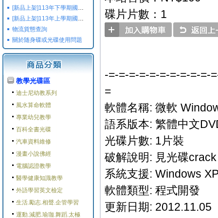
[新品上架]113年下學期國小國中高中命題光碟,校用卷,習作
碟片片數：1
[新品上架]113年上學期國小國中高中命題光碟,校用卷,習作
物流貨態查詢
關於随身碟或光碟使用問題
-=-=-=-=-=-=-=-=-=-=-=
教學光碟區
=
迪士尼幼教系列
軟體名稱: 微軟 Windows 
風水算命軟體
專業幼兒教學
語系版本: 繁體中文DV
百科全書光碟
光碟片數: 1片裝
汽車資料維修
漫畫小說佛經
破解說明: 見光碟cra
電腦認證教學
系統支援: Windows XP/
醫學健康知識教學
軟體類型: 程式開發
外語學習英文檢定
生活.勵志.相聲.企管學習
更新日期: 2012.11.05
運動.減肥.瑜珈.舞蹈.太極