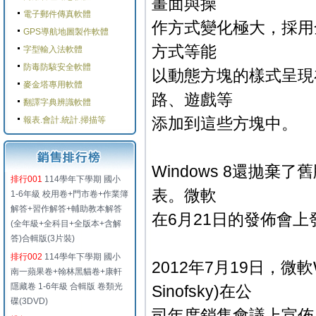
畫面與操
電子郵件傳真軟體
作方式變化極大，採用全
GPS導航地圖製作軟體
方式等能
字型輸入法軟體
防毒防駭安全軟體
以動態方塊的樣式呈現
麥金塔專用軟體
路、遊戲等
翻譯字典辨識軟體
添加到這些方塊中。
報表.會計.統計.掃描等
Windows 8還拋棄
排行001
114學年下學期 國小
表。微軟
1-6年級 校用卷+門市卷+作業簿
解答+習作解答+輔助教本解答
在6月21日的發佈會上發佈W
(全年級+全科目+全版本+含解
答)合輯版(3片裝)
排行002
114學年下學期 國小
2012年7月19日，微軟
南一蘋果卷+翰林黑貓卷+康軒
隱藏卷 1-6年級 合輯版 卷類光
Sinofsky)在公
碟(3DVD)
司年度銷售會議上宣佈，