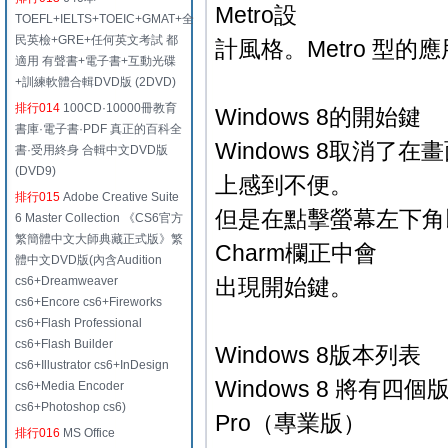
Metro設
TOEFL+IELTS+TOEIC+GMAT+全
民英檢+GRE+任何英文考試 都
計風格。Metro 型的應
適用 有聲書+電子書+互動光碟
+訓練軟體合輯DVD版 (2DVD)
排行014
100CD·10000冊教育
Windows 8的開始鍵
書庫·電子書·PDF 真正的百科全
Windows 8取消了
書·受用終身 合輯中文DVD版
(DVD9)
上感到不便。
排行015
Adobe Creative Suite
但是在點擊螢幕左下角
6 Master Collection 《CS6官方
繁簡體中文大師典藏正式版》繁
Charm欄正中會
體中文DVD版(內含Audition
cs6+Dreamweaver
出現開始鍵。
cs6+Encore cs6+Fireworks
cs6+Flash Professional
cs6+Flash Builder
Windows 8版本列表
cs6+Illustrator cs6+InDesign
Windows 8 將有四個
cs6+Media Encoder
cs6+Photoshop cs6)
Pro（專業版）
排行016
MS Office