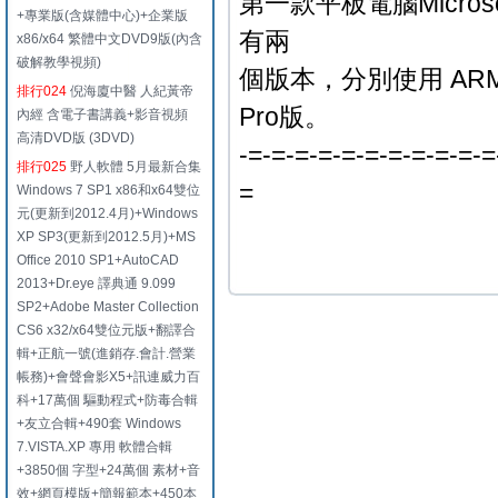
第一款平板電腦Microsoft 
+專業版(含媒體中心)+企業版
有兩
x86/x64 繁體中文DVD9版(內含
破解教學視頻)
個版本，分別使用 ARM 處理
排行024
倪海廈中醫 人紀黃帝
Pro版。
內經 含電子書講義+影音視頻
高清DVD版 (3DVD)
-=-=-=-=-=-=-=-=-=-=-=
排行025
野人軟體 5月最新合集
=
Windows 7 SP1 x86和x64雙位
元(更新到2012.4月)+Windows
XP SP3(更新到2012.5月)+MS
Office 2010 SP1+AutoCAD
2013+Dr.eye 譯典通 9.099
SP2+Adobe Master Collection
CS6 x32/x64雙位元版+翻譯合
輯+正航一號(進銷存.會計.營業
帳務)+會聲會影X5+訊連威力百
科+17萬個 驅動程式+防毒合輯
+友立合輯+490套 Windows
7.VISTA.XP 專用 軟體合輯
+3850個 字型+24萬個 素材+音
效+網頁模版+簡報範本+450本