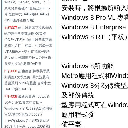
WinXP、Server、Vista、7、8
安裝時，將根據所輸入
系統隨身硬碟v3 更新至2013.7
月 繁體中文DVD9版(4DVD9)
Windows 8 Pro 
(USB隨身碟也可用)
Windows 8 Enterpri
排行007
賴世雄數套英文教學合
輯([英語]常春藤賴氏KK音標
Windows 8 RT（平板
(PDF+MP3)+《賴世雄美國英語
教程》入門、初級、中高級全套
MP3和教材+英文直通車+英語
教父賴世雄獨家密技大公開+賴
氏英文文法) 教學DVD版
Windows 8新功能
排行008
超強整合 蔣勳美學系
Metro應用程式和Window
列講座+文學之美+美的沉思有
聲書系列 MP3有聲書 合輯中文
Windows 8分為傳
DVD9版(3DVD9)
及部份傳統
排行009
最新合集Windows 8
10合1 企業/專業中文版 +
型應用程式可在Windows 
Windows 7 SP1 688合1 多國語
應用程式發
言(含繁中)(更新到2013.7
月)+Windows XP SP3(更新到
佈平臺。
2013.7月)+Windows 2008 R2