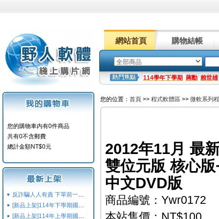
網站首頁
購物結帳
114學年下學期
蔣勳
賴世雄
您的位置：
首頁
>>
程式軟體區
>>
微軟系列
您的購物車内有0件商品
共有0不含郵費
2012年11月 最新版
總計金額NT$0元
雙位元版 核心版
中文DVD版
反詐騙人人有責 下單前一定要注意
商品編號：Ywr0172
[新品上架]114年下學期國小國中高中命題光碟,校用卷,習作
本站售價：NT$100
[新品上架]114年上學期國小國中高中命題光碟,校用卷,習作