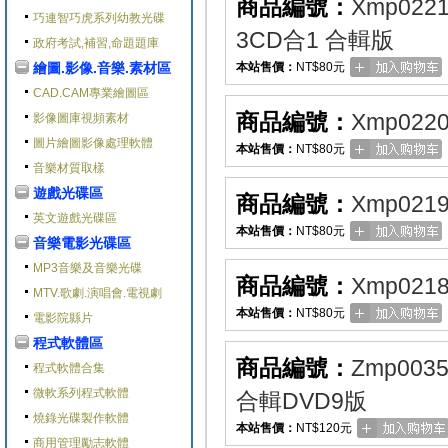
商品編號：
Xmp022
巧連智巧虎系列幼教光碟
3CD合1 合輯版
政府考試,補習,命題題庫
繪圖.影像.音樂.素材區
本站售價：
NT$80元
CAD.CAM專業繪圖區
商品編號：
Xmp022
影像圖庫視頻素材
圖片繪圖影像處理軟體
本站售價：
NT$80元
音樂材質取樣
遊戲光碟區
商品編號：
Xmp021
英文遊戲光碟區
本站售價：
NT$80元
音樂電影光碟區
MP3音樂及音樂光碟
商品編號：
Xmp021
MTV.歌劇.演唱會.電視劇
本站售價：
NT$80元
電影院縣片
程式軟體區
商品編號：
Zmp003
程式軟體合集
微軟系列程式軟體
合輯DVD9版
燒錄光碟製作軟體
本站售價：
NT$120元
商用管理勵志軟體