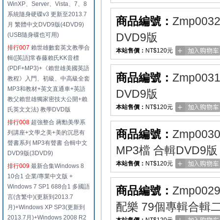
WinXP、Server、Vista、7、8
系統隨身硬碟v3 更新至2013.7
商品編號：
Zmp003
月 繁體中文DVD9版(4DVD9)
DVD9版
(USB隨身碟也可用)
排行007
賴世雄數套英文教學合
本站售價：
NT$120元
輯([英語]常春藤賴氏KK音標
(PDF+MP3)+《賴世雄美國英語
商品編號：
Zmp003
教程》入門、初級、中高級全套
MP3和教材+英文直通車+英語
DVD9版
教父賴世雄獨家密技大公開+賴
本站售價：
NT$120元
氏英文文法) 教學DVD版
排行008
超強整合 蔣勳美學系
商品編號：
Zmp003
列講座+文學之美+美的沉思有
聲書系列 MP3有聲書 合輯中文
MP3檔 合輯DVD9版
DVD9版(3DVD9)
本站售價：
NT$120元
排行009
最新合集Windows 8
10合1 企業/專業中文版 +
Windows 7 SP1 688合1 多國語
商品編號：
Zmp002
言(含繁中)(更新到2013.7
配樂 79個專輯合輯二
月)+Windows XP SP3(更新到
2013.7月)+Windows 2008 R2