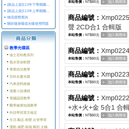
本站售價：
NT$80元
[新品上架]113年下學期國小國中高中命題光碟,校用卷,習作
[新品上架]113年上學期國小國中高中命題光碟,校用卷,習作
商品編號：
Xmp022
物流貨態查詢
關於随身碟或光碟使用問題
聲 2CD合1 合輯版
本站售價：
NT$80元
教學光碟區
商品編號：
Xmp022
迪士尼幼教系列
本站售價：
NT$80元
風水算命軟體
專業幼兒教學
商品編號：
Xmp022
百科全書光碟
本站售價：
NT$80元
汽車資料維修
漫畫小說佛經
商品編號：
Xmp022
電腦認證教學
醫學健康知識教學
+水+火+金 5合1 合
外語學習英文檢定
本站售價：
NT$80元
生活.勵志.相聲.企管學習
運動.減肥.瑜珈.舞蹈.太極