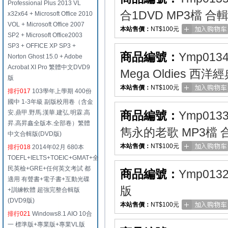
Professional Plus 2013 VL
合1DVD MP3檔 合
x32x64 + Microsoft Office 2010
VOL + Microsoft Office 2007
本站售價：
NT$100元
SP2 + Microsoft Office2003
SP3 + OFFICE XP SP3 +
商品編號：
Ymp013
Norton Ghost 15.0 + Adobe
Acrobat XI Pro 繁體中文DVD9
Mega Oldies 西
版
本站售價：
NT$100元
排行017
103學年上學期 400份
國中 1-3年級 副版校用卷（含金
安.鼎甲.野馬.漢華.建弘.明霖.高
商品編號：
Ymp013
昇.高昇鑫全版本.全部卷）繁體
雋永的老歌 MP3檔 
中文合輯版(DVD版)
本站售價：
NT$100元
排行018
2014年02月 680本
TOEFL+IELTS+TOEIC+GMAT+全
民英檢+GRE+任何英文考試 都
商品編號：
Ymp013
適用 有聲書+電子書+互動光碟
版
+訓練軟體 超強完整合輯版
(DVD9版)
本站售價：
NT$100元
排行021
Windows8.1 AIO 10合
一 標準版+專業版+專業VL版