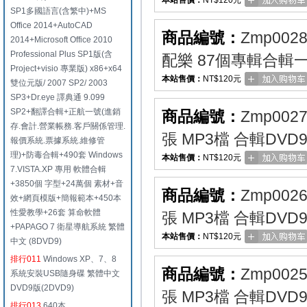
本站售價：
NT$120元
SP1多國語言(含繁中)+MS
Office 2014+AutoCAD
商品編號：
Zmp002
2014+Microsoft Office 2010
Professional Plus SP1版(含
配樂 87個專輯合輯一
Project+visio 專業版) x86+x64
本站售價：
NT$120元
雙位元版/ 2007 SP2/ 2003
SP3+Dr.eye 譯典通 9.099
SP2+翻譯合輯+正航一號(進銷
商品編號：
Zmp002
存.會計.營業帳務.客戶關係管理.
張 MP3檔 合輯DVD
報價系統.票據系統.維修管
理)+防毒合輯+490套 Windows
本站售價：
NT$120元
7.VISTA.XP 專用 軟體合輯
+3850個 字型+24萬個 素材+音
商品編號：
Zmp002
效+網頁模版+簡報範本+450本
性愛教學+26套 算命軟體
張 MP3檔 合輯DVD
+PAPAGO 7 衛星導航系統 繁體
本站售價：
NT$120元
中文 (8DVD9)
排行011
Windows XP、7、8
商品編號：
Zmp002
系統安裝USB隨身碟 繁體中文
DVD9版(2DVD9)
張 MP3檔 合輯DVD
排行013
640本