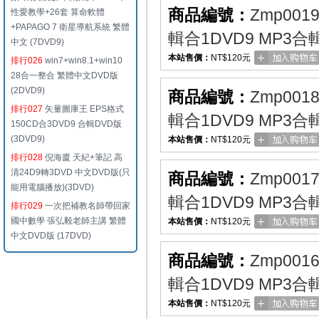
商品編號：
Zmp001
性愛教學+26套 算命軟體
+PAPAGO 7 衛星導航系統 繁體
輯合1DVD9 MP3合
中文 (7DVD9)
本站售價：
NT$120元
排行026
win7+win8.1+win10
28合一整合 繁體中文DVD版
(2DVD9)
商品編號：
Zmp001
排行027
矢量圖庫王 EPS格式
輯合1DVD9 MP3合
150CD合3DVD9 合輯DVD版
(3DVD9)
本站售價：
NT$120元
排行028
倪海廈 天紀+筆記 高
清24D9轉3DVD 中文DVD版(只
商品編號：
Zmp001
能用電腦播放)(3DVD)
輯合1DVD9 MP3合
排行029
一次把補教名師帶回家
國中數學 張弘毅老師主講 繁體
本站售價：
NT$120元
中文DVD版 (17DVD)
商品編號：
Zmp001
輯合1DVD9 MP3合
本站售價：
NT$120元