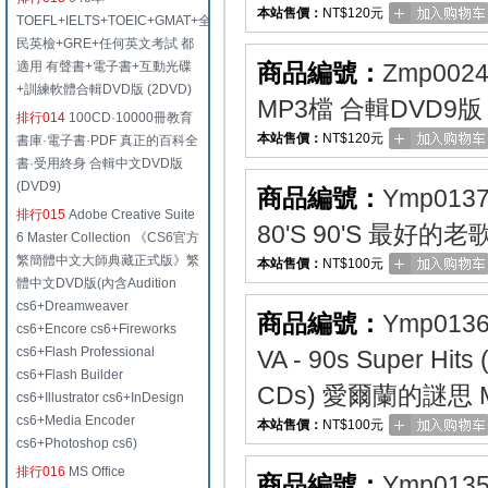
本站售價：
NT$120元
TOEFL+IELTS+TOEIC+GMAT+全
民英檢+GRE+任何英文考試 都
適用 有聲書+電子書+互動光碟
商品編號：
Zmp002
+訓練軟體合輯DVD版 (2DVD)
MP3檔 合輯DVD9版
排行014
100CD·10000冊教育
本站售價：
NT$120元
書庫·電子書·PDF 真正的百科全
書·受用終身 合輯中文DVD版
(DVD9)
商品編號：
Ymp013
排行015
Adobe Creative Suite
80'S 90'S 最好的
6 Master Collection 《CS6官方
繁簡體中文大師典藏正式版》繁
本站售價：
NT$100元
體中文DVD版(內含Audition
cs6+Dreamweaver
商品編號：
Ymp013
cs6+Encore cs6+Fireworks
cs6+Flash Professional
VA - 90s Super Hi
cs6+Flash Builder
CDs) 愛爾蘭的謎思 
cs6+Illustrator cs6+InDesign
cs6+Media Encoder
本站售價：
NT$100元
cs6+Photoshop cs6)
排行016
MS Office
商品編號：
Ymp013