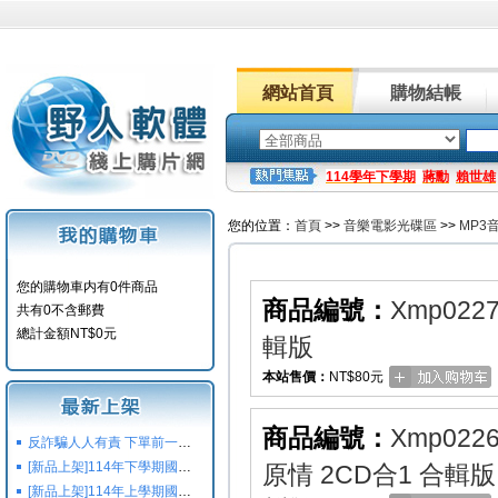
網站首頁
購物結帳
114學年下學期
蔣勳
賴世雄
您的位置：
首頁
>>
音樂電影光碟區
>>
MP3
您的購物車内有0件商品
商品編號：
Xmp022
共有0不含郵費
總計金額NT$0元
輯版
本站售價：
NT$80元
商品編號：
Xmp022
反詐騙人人有責 下單前一定要注意
[新品上架]114年下學期國小國中高中命題光碟,校用卷,習作
原情 2CD合1 合輯版
[新品上架]114年上學期國小國中高中命題光碟,校用卷,習作