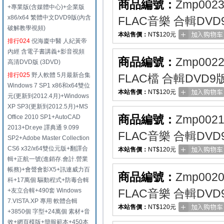
商品編號：
Zmp002
+專業版(含媒體中心)+企業版
x86/x64 繁體中文DVD9版(內含
FLAC音樂 合輯DVD
破解教學視頻)
本站售價：
NT$120元
排行024
倪海廈中醫 人紀黃帝
內經 含電子書講義+影音視頻
商品編號：
Zmp002
高清DVD版 (3DVD)
排行025
野人軟體 5月最新合集
FLAC檔 合輯DVD9
Windows 7 SP1 x86和x64雙位
本站售價：
NT$120元
元(更新到2012.4月)+Windows
XP SP3(更新到2012.5月)+MS
商品編號：
Zmp002
Office 2010 SP1+AutoCAD
2013+Dr.eye 譯典通 9.099
FLAC音樂 合輯DVD
SP2+Adobe Master Collection
CS6 x32/x64雙位元版+翻譯合
本站售價：
NT$120元
輯+正航一號(進銷存.會計.營業
帳務)+會聲會影X5+訊連威力百
商品編號：
Zmp002
科+17萬個 驅動程式+防毒合輯
+友立合輯+490套 Windows
FLAC音樂 合輯DVD
7.VISTA.XP 專用 軟體合輯
本站售價：
NT$120元
+3850個 字型+24萬個 素材+音
效+網頁模版+簡報範本+450本