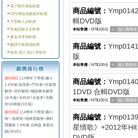
電子郵件傳真軟體
商品編號：
Ymp014
GPS導航地圖製作軟體
輯DVD版
字型輸入法軟體
防毒防駭安全軟體
本站售價：
NT$100元
麥金塔專用軟體
商品編號：
Ymp014
翻譯字典辨識軟體
報表.會計.統計.掃描等
版
本站售價：
NT$100元
排行001
114學年下學期 國小
商品編號：
Ymp014
1-6年級 校用卷+門市卷+作業簿
1DVD 合輯DVD版
解答+習作解答+輔助教本解答
(全年級+全科目+全版本+含解
本站售價：
NT$100元
答)合輯版(3片裝)
排行002
114學年下學期 國小
商品編號：
Ymp013
南一蘋果卷+翰林黑貓卷+康軒
隱藏卷 1-6年級 合輯版 卷類光
星情歌》+2012年Hi
碟(3DVD)
DVD版