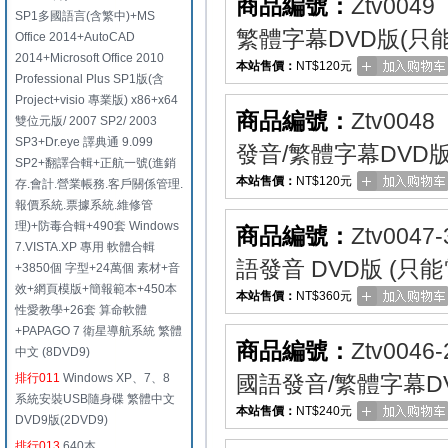
商品編號：
Ztv0049
SP1多國語言(含繁中)+MS
繁體字幕DVD版(只
Office 2014+AutoCAD
2014+Microsoft Office 2010
本站售價：
NT$120元
Professional Plus SP1版(含
Project+visio 專業版) x86+x64
商品編號：
Ztv0048
雙位元版/ 2007 SP2/ 2003
SP3+Dr.eye 譯典通 9.099
發音/繁體字幕DVD
SP2+翻譯合輯+正航一號(進銷
本站售價：
NT$120元
存.會計.營業帳務.客戶關係管理.
報價系統.票據系統.維修管
理)+防毒合輯+490套 Windows
商品編號：
Ztv0047-
7.VISTA.XP 專用 軟體合輯
語發音 DVD版 (只能
+3850個 字型+24萬個 素材+音
效+網頁模版+簡報範本+450本
本站售價：
NT$360元
性愛教學+26套 算命軟體
+PAPAGO 7 衛星導航系統 繁體
商品編號：
Ztv0046-
中文 (8DVD9)
排行011
Windows XP、7、8
國語發音/繁體字幕DV
系統安裝USB隨身碟 繁體中文
本站售價：
NT$240元
DVD9版(2DVD9)
排行013
640本