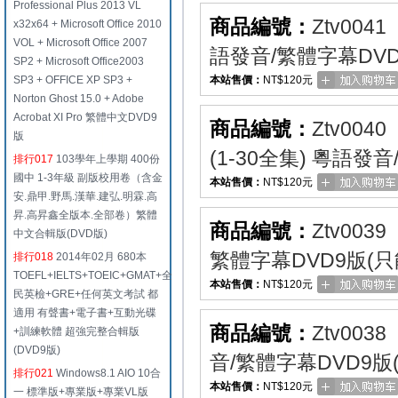
Professional Plus 2013 VL
商品編號：
Ztv0041
x32x64 + Microsoft Office 2010
VOL + Microsoft Office 2007
語發音/繁體字幕DV
SP2 + Microsoft Office2003
SP3 + OFFICE XP SP3 +
本站售價：
NT$120元
Norton Ghost 15.0 + Adobe
Acrobat XI Pro 繁體中文DVD9
商品編號：
Ztv0040
版
(1-30全集) 粵語
排行017
103學年上學期 400份
國中 1-3年級 副版校用卷（含金
本站售價：
NT$120元
安.鼎甲.野馬.漢華.建弘.明霖.高
昇.高昇鑫全版本.全部卷）繁體
商品編號：
Ztv0039
中文合輯版(DVD版)
繁體字幕DVD9版(
排行018
2014年02月 680本
TOEFL+IELTS+TOEIC+GMAT+全
本站售價：
NT$120元
民英檢+GRE+任何英文考試 都
適用 有聲書+電子書+互動光碟
商品編號：
Ztv0038
+訓練軟體 超強完整合輯版
(DVD9版)
音/繁體字幕DVD9版
排行021
Windows8.1 AIO 10合
本站售價：
NT$120元
一 標準版+專業版+專業VL版