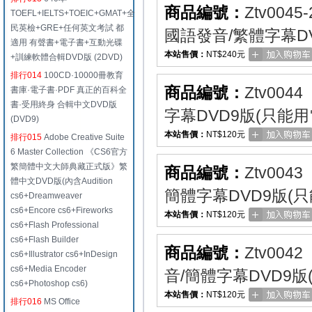
商品編號：
Ztv0045-
TOEFL+IELTS+TOEIC+GMAT+全
民英檢+GRE+任何英文考試 都
國語發音/繁體字幕DV
適用 有聲書+電子書+互動光碟
本站售價：
NT$240元
+訓練軟體合輯DVD版 (2DVD)
排行014
100CD·10000冊教育
商品編號：
Ztv0044
書庫·電子書·PDF 真正的百科全
書·受用終身 合輯中文DVD版
字幕DVD9版(只能用
(DVD9)
本站售價：
NT$120元
排行015
Adobe Creative Suite
6 Master Collection 《CS6官方
繁簡體中文大師典藏正式版》繁
商品編號：
Ztv0043
體中文DVD版(內含Audition
簡體字幕DVD9版(
cs6+Dreamweaver
cs6+Encore cs6+Fireworks
本站售價：
NT$120元
cs6+Flash Professional
cs6+Flash Builder
商品編號：
Ztv0042
cs6+Illustrator cs6+InDesign
cs6+Media Encoder
音/簡體字幕DVD9版
cs6+Photoshop cs6)
本站售價：
NT$120元
排行016
MS Office