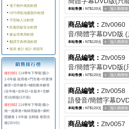
簡體字幕DVD版(只
電子郵件傳真軟體
本站售價：
NT$120元
GPS導航地圖製作軟體
字型輸入法軟體
商品編號：
Ztv0060
防毒防駭安全軟體
音/簡體字幕DVD版 
麥金塔專用軟體
翻譯字典辨識軟體
本站售價：
NT$120元
報表.會計.統計.掃描等
商品編號：
Ztv0059
音/簡體字幕DVD版
排行001
114學年下學期 國小
本站售價：
NT$120元
1-6年級 校用卷+門市卷+作業簿
解答+習作解答+輔助教本解答
商品編號：
Ztv0058
(全年級+全科目+全版本+含解
答)合輯版(3片裝)
語發音/簡體字幕DV
排行002
114學年下學期 國小
本站售價：
NT$120元
南一蘋果卷+翰林黑貓卷+康軒
隱藏卷 1-6年級 合輯版 卷類光
商品編號：
Ztv0057
碟(3DVD)