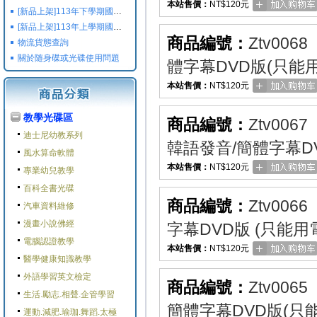
本站售價：
NT$120元
[新品上架]113年下學期國小國中高中命題光碟,校用卷,習作
[新品上架]113年上學期國小國中高中命題光碟,校用卷,習作
商品編號：
Ztv0068
物流貨態查詢
關於随身碟或光碟使用問題
體字幕DVD版(只能
本站售價：
NT$120元
教學光碟區
商品編號：
Ztv0067
迪士尼幼教系列
韓語發音/簡體字幕D
風水算命軟體
本站售價：
NT$120元
專業幼兒教學
百科全書光碟
商品編號：
Ztv0066
汽車資料維修
漫畫小說佛經
字幕DVD版 (只能用
電腦認證教學
本站售價：
NT$120元
醫學健康知識教學
外語學習英文檢定
商品編號：
Ztv0065
生活.勵志.相聲.企管學習
簡體字幕DVD版(只
運動.減肥.瑜珈.舞蹈.太極