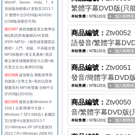
WinXP、Server、Vista、7、8
繁體字幕DVD版(只
系統隨身硬碟v3 更新至2013.7
月 繁體中文DVD9版(4DVD9)
本站售價：
NT$120元
(USB隨身碟也可用)
排行007
賴世雄數套英文教學合
商品編號：
Ztv0052
輯([英語]常春藤賴氏KK音標
語發音/繁體字幕DV
(PDF+MP3)+《賴世雄美國英語
教程》入門、初級、中高級全套
本站售價：
NT$120元
MP3和教材+英文直通車+英語
教父賴世雄獨家密技大公開+賴
商品編號：
Ztv0051
氏英文文法) 教學DVD版
排行008
超強整合 蔣勳美學系
發音/簡體字幕DVD
列講座+文學之美+美的沉思有
本站售價：
NT$120元
聲書系列 MP3有聲書 合輯中文
DVD9版(3DVD9)
商品編號：
Ztv0050
排行009
最新合集Windows 8
10合1 企業/專業中文版 +
音/繁體字幕DVD版
Windows 7 SP1 688合1 多國語
本站售價：
NT$120元
言(含繁中)(更新到2013.7
月)+Windows XP SP3(更新到
2013.7月)+Windows 2008 R2