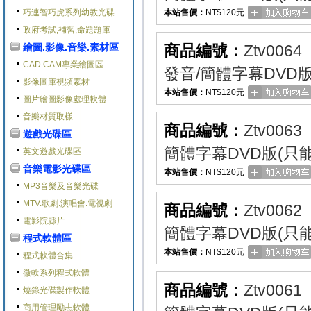
巧連智巧虎系列幼教光碟
本站售價：
NT$120元
政府考試,補習,命題題庫
繪圖.影像.音樂.素材區
商品編號：
Ztv0064
CAD.CAM專業繪圖區
發音/簡體字幕DVD
影像圖庫視頻素材
本站售價：
NT$120元
圖片繪圖影像處理軟體
音樂材質取樣
商品編號：
Ztv0063
遊戲光碟區
簡體字幕DVD版(只
英文遊戲光碟區
音樂電影光碟區
本站售價：
NT$120元
MP3音樂及音樂光碟
MTV.歌劇.演唱會.電視劇
商品編號：
Ztv0062
電影院縣片
簡體字幕DVD版(只
程式軟體區
本站售價：
NT$120元
程式軟體合集
微軟系列程式軟體
商品編號：
Ztv0061
燒錄光碟製作軟體
商用管理勵志軟體