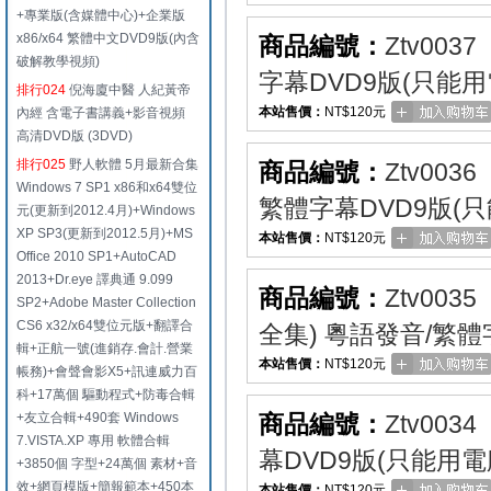
+專業版(含媒體中心)+企業版
x86/x64 繁體中文DVD9版(內含
商品編號：
Ztv0037
破解教學視頻)
字幕DVD9版(只能用
排行024
倪海廈中醫 人紀黃帝
本站售價：
NT$120元
內經 含電子書講義+影音視頻
高清DVD版 (3DVD)
排行025
野人軟體 5月最新合集
商品編號：
Ztv0036
Windows 7 SP1 x86和x64雙位
繁體字幕DVD9版(
元(更新到2012.4月)+Windows
XP SP3(更新到2012.5月)+MS
本站售價：
NT$120元
Office 2010 SP1+AutoCAD
2013+Dr.eye 譯典通 9.099
商品編號：
Ztv0035
SP2+Adobe Master Collection
CS6 x32/x64雙位元版+翻譯合
全集) 粵語發音/繁體
輯+正航一號(進銷存.會計.營業
本站售價：
NT$120元
帳務)+會聲會影X5+訊連威力百
科+17萬個 驅動程式+防毒合輯
+友立合輯+490套 Windows
商品編號：
Ztv0034
7.VISTA.XP 專用 軟體合輯
幕DVD9版(只能用電
+3850個 字型+24萬個 素材+音
效+網頁模版+簡報範本+450本
本站售價：
NT$120元