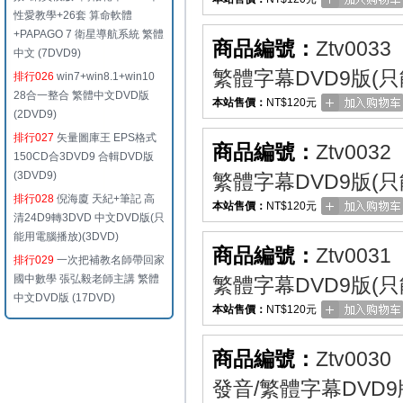
性愛教學+26套 算命軟體
+PAPAGO 7 衛星導航系統 繁體
商品編號：
Ztv0033
中文 (7DVD9)
繁體字幕DVD9版(
排行026
win7+win8.1+win10
28合一整合 繁體中文DVD版
本站售價：
NT$120元
(2DVD9)
排行027
矢量圖庫王 EPS格式
商品編號：
Ztv0032
150CD合3DVD9 合輯DVD版
(3DVD9)
繁體字幕DVD9版(
排行028
倪海廈 天紀+筆記 高
本站售價：
NT$120元
清24D9轉3DVD 中文DVD版(只
能用電腦播放)(3DVD)
商品編號：
Ztv0031
排行029
一次把補教名師帶回家
國中數學 張弘毅老師主講 繁體
繁體字幕DVD9版(
中文DVD版 (17DVD)
本站售價：
NT$120元
商品編號：
Ztv0030
發音/繁體字幕DVD