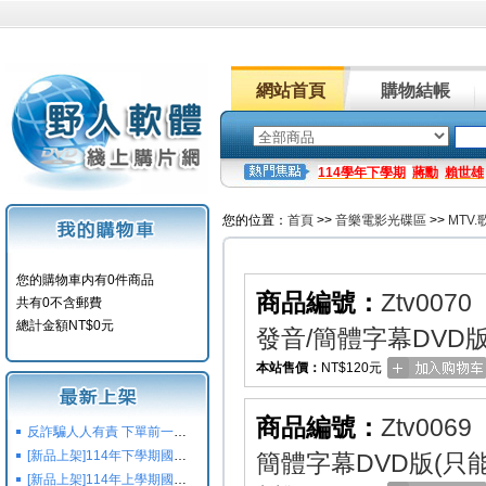
網站首頁
購物結帳
114學年下學期
蔣勳
賴世雄
您的位置：
首頁
>>
音樂電影光碟區
>>
MTV
您的購物車内有0件商品
商品編號：
Ztv0070
共有0不含郵費
總計金額NT$0元
發音/簡體字幕DVD
本站售價：
NT$120元
商品編號：
Ztv0069
反詐騙人人有責 下單前一定要注意
[新品上架]114年下學期國小國中高中命題光碟,校用卷,習作
簡體字幕DVD版(只
[新品上架]114年上學期國小國中高中命題光碟,校用卷,習作