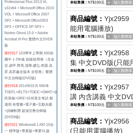
Professional Plus 2013 VL
本站售價：
NT$100元
x32x64 + Microsoft Office 2010
VOL + Microsoft Office 2007
商品編號：
Yjx2959
SP2 + Microsoft Office2003
SP3 + OFFICE XP SP3 +
能用電腦播放)
Norton Ghost 15.0 + Adobe
本站售價：
NT$100元
Acrobat XI Pro 繁體中文DVD9
版
商品編號：
Yjx2958
排行017
103學年上學期 400份
國中 1-3年級 副版校用卷（含金
集 中文DVD版(只能
安.鼎甲.野馬.漢華.建弘.明霖.高
本站售價：
NT$100元
昇.高昇鑫全版本.全部卷）繁體
中文合輯版(DVD版)
商品編號：
Yjx2957
排行018
2014年02月 680本
TOEFL+IELTS+TOEIC+GMAT+全
講 內含講義 中文DV
民英檢+GRE+任何英文考試 都
適用 有聲書+電子書+互動光碟
本站售價：
NT$100元
+訓練軟體 超強完整合輯版
(DVD9版)
商品編號：
Yjx2956
排行021
Windows8.1 AIO 10合
(只能用電腦播放)
一 標準版+專業版+專業VL版