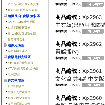
巧連智巧虎系列幼教光碟
本站售價：
NT$80元
政府考試,補習,命題題庫
繪圖.影像.音樂.素材區
商品編號：
Xjx2963
CAD.CAM專業繪圖區
中文版(只能用電腦播
影像圖庫視頻素材
本站售價：
NT$80元
圖片繪圖影像處理軟體
音樂材質取樣
商品編號：
Xjx2962
遊戲光碟區
電腦播放)
英文遊戲光碟區
音樂電影光碟區
本站售價：
NT$80元
MP3音樂及音樂光碟
MTV.歌劇.演唱會.電視劇
商品編號：
Xjx2961
電影院縣片
文化篇 共4講 中文
程式軟體區
本站售價：
NT$80元
程式軟體合集
微軟系列程式軟體
商品編號：
Xjx2960
燒錄光碟製作軟體
商用管理勵志軟體