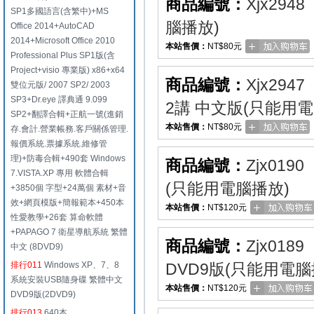
商品編號：
Xjx2948
SP1多國語言(含繁中)+MS
腦播放)
Office 2014+AutoCAD
2014+Microsoft Office 2010
本站售價：
NT$80元
Professional Plus SP1版(含
Project+visio 專業版) x86+x64
商品編號：
Xjx2947
雙位元版/ 2007 SP2/ 2003
SP3+Dr.eye 譯典通 9.099
2講 中文版(只能用電
SP2+翻譯合輯+正航一號(進銷
本站售價：
NT$80元
存.會計.營業帳務.客戶關係管理.
報價系統.票據系統.維修管
理)+防毒合輯+490套 Windows
商品編號：
Zjx0190
7.VISTA.XP 專用 軟體合輯
(只能用電腦播放)
+3850個 字型+24萬個 素材+音
效+網頁模版+簡報範本+450本
本站售價：
NT$120元
性愛教學+26套 算命軟體
+PAPAGO 7 衛星導航系統 繁體
商品編號：
Zjx0189
中文 (8DVD9)
排行011
Windows XP、7、8
DVD9版(只能用電腦
系統安裝USB隨身碟 繁體中文
本站售價：
NT$120元
DVD9版(2DVD9)
排行013
640本