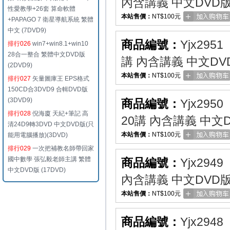
內含講義 中文DVD
性愛教學+26套 算命軟體
本站售價：
NT$100元
+PAPAGO 7 衛星導航系統 繁體
中文 (7DVD9)
商品編號：
Yjx2951
排行026
win7+win8.1+win10
28合一整合 繁體中文DVD版
講 內含講義 中文DV
(2DVD9)
本站售價：
NT$100元
排行027
矢量圖庫王 EPS格式
150CD合3DVD9 合輯DVD版
(3DVD9)
商品編號：
Yjx2950
排行028
倪海廈 天紀+筆記 高
20講 內含講義 中文
清24D9轉3DVD 中文DVD版(只
本站售價：
NT$100元
能用電腦播放)(3DVD)
排行029
一次把補教名師帶回家
國中數學 張弘毅老師主講 繁體
商品編號：
Yjx2949
中文DVD版 (17DVD)
內含講義 中文DVD
本站售價：
NT$100元
商品編號：
Yjx2948