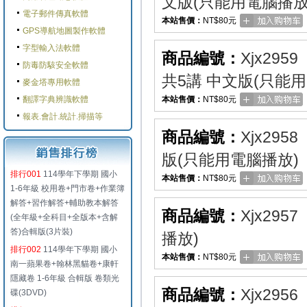
文版(只能用電腦播放
電子郵件傳真軟體
本站售價：
NT$80元
GPS導航地圖製作軟體
字型輸入法軟體
商品編號：
Xjx2959
防毒防駭安全軟體
共5講 中文版(只能
麥金塔專用軟體
翻譯字典辨識軟體
本站售價：
NT$80元
報表.會計.統計.掃描等
商品編號：
Xjx2958
版(只能用電腦播放)
排行001
114學年下學期 國小
本站售價：
NT$80元
1-6年級 校用卷+門市卷+作業簿
解答+習作解答+輔助教本解答
商品編號：
Xjx2957
(全年級+全科目+全版本+含解
答)合輯版(3片裝)
播放)
排行002
114學年下學期 國小
本站售價：
NT$80元
南一蘋果卷+翰林黑貓卷+康軒
隱藏卷 1-6年級 合輯版 卷類光
商品編號：
Xjx2956
碟(3DVD)