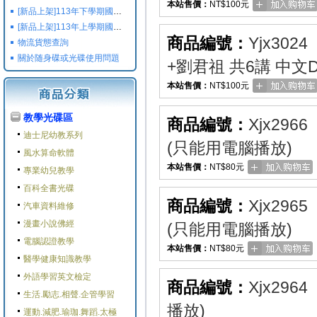
本站售價：
NT$100元
[新品上架]113年下學期國小國中高中命題光碟,校用卷,習作
[新品上架]113年上學期國小國中高中命題光碟,校用卷,習作
商品編號：
Yjx3024
物流貨態查詢
關於随身碟或光碟使用問題
+劉君祖 共6講 中文
本站售價：
NT$100元
教學光碟區
商品編號：
Xjx2966
迪士尼幼教系列
(只能用電腦播放)
風水算命軟體
本站售價：
NT$80元
專業幼兒教學
百科全書光碟
商品編號：
Xjx2965
汽車資料維修
漫畫小說佛經
(只能用電腦播放)
電腦認證教學
本站售價：
NT$80元
醫學健康知識教學
外語學習英文檢定
商品編號：
Xjx2964
生活.勵志.相聲.企管學習
播放)
運動.減肥.瑜珈.舞蹈.太極