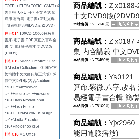
商品編號：
Zjx0188-
TOEFL+IELTS+TOEIC+GMAT+全
民英檢+GRE+任何英文考試 都
中文DVD9版(2DVD
適用 有聲書+電子書+互動光碟
本站售價：
NT$240元
+訓練軟體合輯DVD版 (2DVD)
排行014
100CD·10000冊教育
商品編號：
Zjx0187-
書庫·電子書·PDF 真正的百科全
書·受用終身 合輯中文DVD版
集 內含講義 中文DVD
(DVD9)
本站售價：
NT$480元
排行015
Adobe Creative Suite
6 Master Collection 《CS6官方
繁簡體中文大師典藏正式版》繁
商品編號：
Ys0121
體中文DVD版(內含Audition
算命.紫微.八字.改名
cs6+Dreamweaver
cs6+Encore cs6+Fireworks
易經電子書合輯 簡/
cs6+Flash Professional
本站售價：
NT$100元
cs6+Flash Builder
cs6+Illustrator cs6+InDesign
cs6+Media Encoder
商品編號：
Yjx2960
cs6+Photoshop cs6)
能用電腦播放)
排行016
MS Office