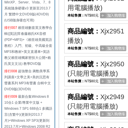
WinXP、Server、Vista、7、8
用電腦播放)
系統隨身硬碟v3 更新至2013.7
月 繁體中文DVD9版(4DVD9)
本站售價：
NT$80元
(USB隨身碟也可用)
排行007
賴世雄數套英文教學合
商品編號：
Xjx2951
輯([英語]常春藤賴氏KK音標
播放)
(PDF+MP3)+《賴世雄美國英語
教程》入門、初級、中高級全套
本站售價：
NT$80元
MP3和教材+英文直通車+英語
教父賴世雄獨家密技大公開+賴
商品編號：
Xjx2950
氏英文文法) 教學DVD版
排行008
超強整合 蔣勳美學系
(只能用電腦播放)
列講座+文學之美+美的沉思有
本站售價：
NT$80元
聲書系列 MP3有聲書 合輯中文
DVD9版(3DVD9)
商品編號：
Xjx2949
排行009
最新合集Windows 8
10合1 企業/專業中文版 +
(只能用電腦播放)
Windows 7 SP1 688合1 多國語
本站售價：
NT$80元
言(含繁中)(更新到2013.7
月)+Windows XP SP3(更新到
2013.7月)+Windows 2008 R2