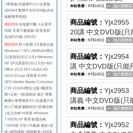
+專業版(含媒體中心)+企業版
本站售價：
NT$100元
x86/x64 繁體中文DVD9版(內含
破解教學視頻)
商品編號：
Yjx2955
排行024
倪海廈中醫 人紀黃帝
20講 中文DVD版(
內經 含電子書講義+影音視頻
高清DVD版 (3DVD)
本站售價：
NT$100元
排行025
野人軟體 5月最新合集
Windows 7 SP1 x86和x64雙位
商品編號：
Yjx2954
元(更新到2012.4月)+Windows
XP SP3(更新到2012.5月)+MS
講 中文DVD版(只能
Office 2010 SP1+AutoCAD
本站售價：
NT$100元
2013+Dr.eye 譯典通 9.099
SP2+Adobe Master Collection
CS6 x32/x64雙位元版+翻譯合
商品編號：
Yjx2953
輯+正航一號(進銷存.會計.營業
講義 中文DVD版(
帳務)+會聲會影X5+訊連威力百
科+17萬個 驅動程式+防毒合輯
本站售價：
NT$100元
+友立合輯+490套 Windows
7.VISTA.XP 專用 軟體合輯
商品編號：
Yjx2952
+3850個 字型+24萬個 素材+音
效+網頁模版+簡報範本+450本