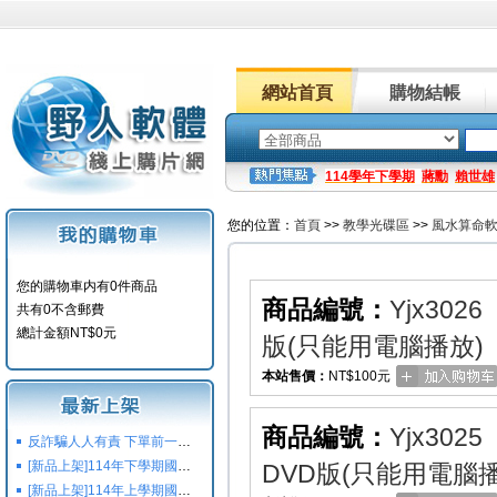
網站首頁
購物結帳
114學年下學期
蔣勳
賴世雄
您的位置：
首頁
>>
教學光碟區
>>
風水算命
您的購物車内有0件商品
商品編號：
Yjx3026
共有0不含郵費
總計金額NT$0元
版(只能用電腦播放)
本站售價：
NT$100元
商品編號：
Yjx3025
反詐騙人人有責 下單前一定要注意
[新品上架]114年下學期國小國中高中命題光碟,校用卷,習作
DVD版(只能用電腦播
[新品上架]114年上學期國小國中高中命題光碟,校用卷,習作