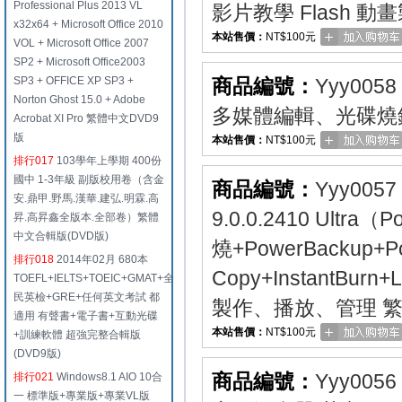
Professional Plus 2013 VL
影片教學 Flash 動
x32x64 + Microsoft Office 2010
本站售價：
NT$100元
VOL + Microsoft Office 2007
SP2 + Microsoft Office2003
SP3 + OFFICE XP SP3 +
商品編號：
Yyy0058
Norton Ghost 15.0 + Adobe
多媒體編輯、光碟燒錄
Acrobat XI Pro 繁體中文DVD9
版
本站售價：
NT$100元
排行017
103學年上學期 400份
國中 1-3年級 副版校用卷（含金
商品編號：
Yyy0057
安.鼎甲.野馬.漢華.建弘.明霖.高
9.0.0.2410 Ul
昇.高昇鑫全版本.全部卷）繁體
中文合輯版(DVD版)
燒+PowerBackup+P
排行018
2014年02月 680本
Copy+InstantBurn
TOEFL+IELTS+TOEIC+GMAT+全
民英檢+GRE+任何英文考試 都
製作、播放、管理 
適用 有聲書+電子書+互動光碟
本站售價：
NT$100元
+訓練軟體 超強完整合輯版
(DVD9版)
商品編號：
Yyy0056
排行021
Windows8.1 AIO 10合
一 標準版+專業版+專業VL版