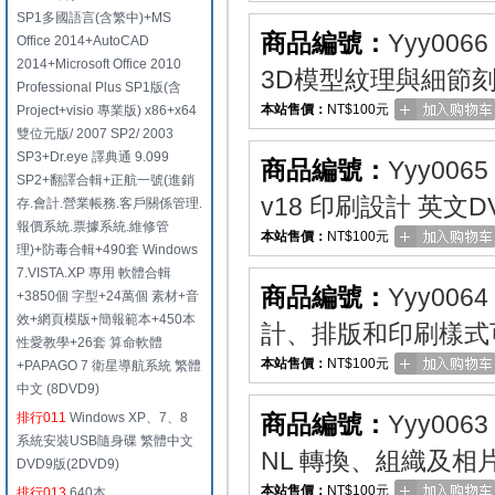
SP1多國語言(含繁中)+MS
商品編號：
Yyy0066
Office 2014+AutoCAD
2014+Microsoft Office 2010
3D模型紋理與細節刻
Professional Plus SP1版(含
本站售價：
NT$100元
Project+visio 專業版) x86+x64
雙位元版/ 2007 SP2/ 2003
SP3+Dr.eye 譯典通 9.099
商品編號：
Yyy0065
SP2+翻譯合輯+正航一號(進銷
v18 印刷設計 英文D
存.會計.營業帳務.客戶關係管理.
報價系統.票據系統.維修管
本站售價：
NT$100元
理)+防毒合輯+490套 Windows
7.VISTA.XP 專用 軟體合輯
商品編號：
Yyy0064
+3850個 字型+24萬個 素材+音
效+網頁模版+簡報範本+450本
計、排版和印刷樣式可
性愛教學+26套 算命軟體
本站售價：
NT$100元
+PAPAGO 7 衛星導航系統 繁體
中文 (8DVD9)
排行011
Windows XP、7、8
商品編號：
Yyy0063
系統安裝USB隨身碟 繁體中文
NL 轉換、組織及相
DVD9版(2DVD9)
本站售價：
NT$100元
排行013
640本