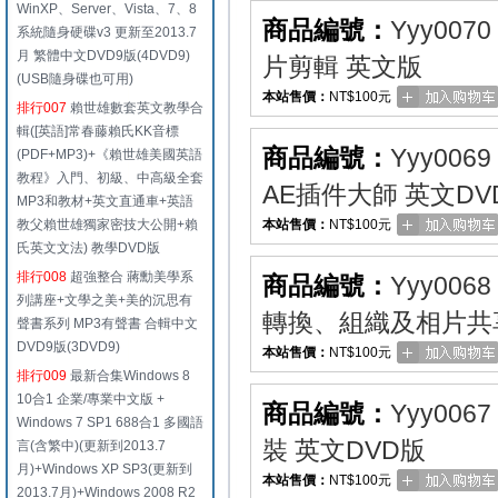
WinXP、Server、Vista、7、8
商品編號：
Yyy0070
系統隨身硬碟v3 更新至2013.7
月 繁體中文DVD9版(4DVD9)
片剪輯 英文版
(USB隨身碟也可用)
本站售價：
NT$100元
排行007
賴世雄數套英文教學合
輯([英語]常春藤賴氏KK音標
商品編號：
Yyy0069
(PDF+MP3)+《賴世雄美國英語
教程》入門、初級、中高級全套
AE插件大師 英文DV
MP3和教材+英文直通車+英語
教父賴世雄獨家密技大公開+賴
本站售價：
NT$100元
氏英文文法) 教學DVD版
排行008
超強整合 蔣勳美學系
商品編號：
Yyy0068
列講座+文學之美+美的沉思有
轉換、組織及相片共享
聲書系列 MP3有聲書 合輯中文
DVD9版(3DVD9)
本站售價：
NT$100元
排行009
最新合集Windows 8
10合1 企業/專業中文版 +
商品編號：
Yyy0067
Windows 7 SP1 688合1 多國語
裝 英文DVD版
言(含繁中)(更新到2013.7
月)+Windows XP SP3(更新到
本站售價：
NT$100元
2013.7月)+Windows 2008 R2