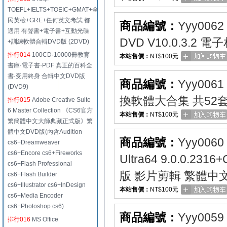
TOEFL+IELTS+TOEIC+GMAT+全
民英檢+GRE+任何英文考試 都
商品編號：
Yyy0062
適用 有聲書+電子書+互動光碟
DVD V10.0.3.2
+訓練軟體合輯DVD版 (2DVD)
排行014
100CD·10000冊教育
本站售價：
NT$100元
書庫·電子書·PDF 真正的百科全
書·受用終身 合輯中文DVD版
商品編號：
Yyy0061
(DVD9)
換軟體大合集 共52套
排行015
Adobe Creative Suite
6 Master Collection 《CS6官方
本站售價：
NT$100元
繁簡體中文大師典藏正式版》繁
體中文DVD版(內含Audition
商品編號：
Yyy0060
cs6+Dreamweaver
cs6+Encore cs6+Fireworks
Ultra64 9.0.0.2
cs6+Flash Professional
版 影片剪輯 繁體中
cs6+Flash Builder
cs6+Illustrator cs6+InDesign
本站售價：
NT$100元
cs6+Media Encoder
cs6+Photoshop cs6)
商品編號：
Yyy0059
排行016
MS Office