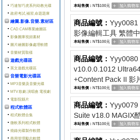
巧連智巧虎系列幼教光碟
本站售價：
NT$100元
政府考試,補習,命題題庫
繪圖.影像.音樂.素材區
商品編號：
Yyy0081
CAD.CAM專業繪圖區
影像編輯工具 繁體
影像圖庫視頻素材
本站售價：
NT$100元
圖片繪圖影像處理軟體
音樂材質取樣
商品編號：
Yyy0080
遊戲光碟區
v10.0.0.1012
英文遊戲光碟區
音樂電影光碟區
+Content Pack 
MP3音樂及音樂光碟
本站售價：
NT$100元
MTV.歌劇.演唱會.電視劇
電影院縣片
商品編號：
Yyy0079
程式軟體區
Suite v18.0 
程式軟體合集
微軟系列程式軟體
本站售價：
NT$100元
燒錄光碟製作軟體
商用管理勵志軟體