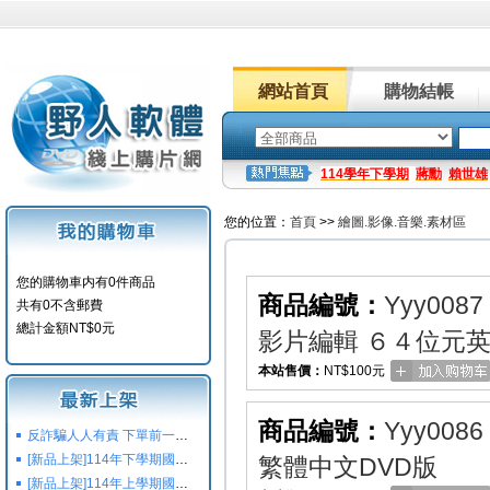
網站首頁
購物結帳
114學年下學期
蔣勳
賴世雄
您的位置：
首頁
>>
繪圖.影像.音樂.素材區
您的購物車内有0件商品
商品編號：
Yyy0087
共有0不含郵費
總計金額NT$0元
影片編輯 ６４位元英
本站售價：
NT$100元
商品編號：
Yyy0086
反詐騙人人有責 下單前一定要注意
[新品上架]114年下學期國小國中高中命題光碟,校用卷,習作
繁體中文DVD版
[新品上架]114年上學期國小國中高中命題光碟,校用卷,習作