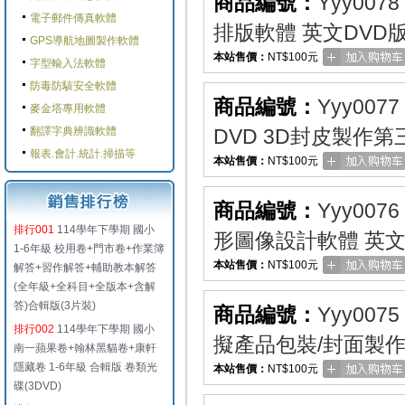
商品編號：
Yyy0078
電子郵件傳真軟體
排版軟體 英文DVD
GPS導航地圖製作軟體
本站售價：
NT$100元
字型輸入法軟體
防毒防駭安全軟體
商品編號：
Yyy0077
麥金塔專用軟體
翻譯字典辨識軟體
DVD 3D封皮製作
報表.會計.統計.掃描等
本站售價：
NT$100元
商品編號：
Yyy0076
排行001
114學年下學期 國小
形圖像設計軟體 英文
1-6年級 校用卷+門市卷+作業簿
本站售價：
NT$100元
解答+習作解答+輔助教本解答
(全年級+全科目+全版本+含解
答)合輯版(3片裝)
商品編號：
Yyy0075
排行002
114學年下學期 國小
擬產品包裝/封面製作
南一蘋果卷+翰林黑貓卷+康軒
隱藏卷 1-6年級 合輯版 卷類光
本站售價：
NT$100元
碟(3DVD)