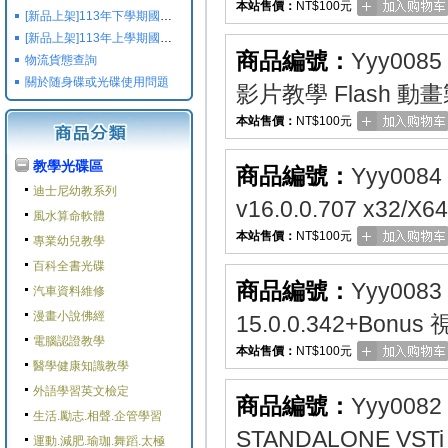
本站售價：
NT$100元
[新品上架]113年下學期國小國中高中命題光碟,校用卷,習作
[新品上架]113年上學期國小國中高中命題光碟,校用卷,習作
商品編號：
Yyy0085
物流貨態查詢
關於随身碟或光碟使用問題
影片教學 Flash 動
本站售價：
NT$100元
教學光碟區
商品編號：
Yyy0084
迪士尼幼教系列
v16.0.0.707 x3
風水算命軟體
本站售價：
NT$100元
專業幼兒教學
百科全書光碟
商品編號：
Yyy0083
汽車資料維修
漫畫小說佛經
15.0.0.342+Bo
電腦認證教學
本站售價：
NT$100元
醫學健康知識教學
外語學習英文檢定
商品編號：
Yyy0082
生活.勵志.相聲.企管學習
STANDALONE VSTi
運動.減肥.瑜珈.舞蹈.太極