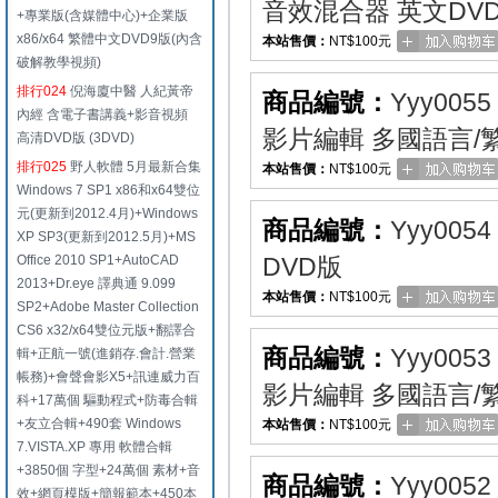
音效混合器 英文DV
+專業版(含媒體中心)+企業版
x86/x64 繁體中文DVD9版(內含
本站售價：
NT$100元
破解教學視頻)
排行024
倪海廈中醫 人紀黃帝
商品編號：
Yyy0055
內經 含電子書講義+影音視頻
影片編輯 多國語言/
高清DVD版 (3DVD)
排行025
野人軟體 5月最新合集
本站售價：
NT$100元
Windows 7 SP1 x86和x64雙位
元(更新到2012.4月)+Windows
商品編號：
Yyy0054
XP SP3(更新到2012.5月)+MS
Office 2010 SP1+AutoCAD
DVD版
2013+Dr.eye 譯典通 9.099
本站售價：
NT$100元
SP2+Adobe Master Collection
CS6 x32/x64雙位元版+翻譯合
商品編號：
Yyy0053
輯+正航一號(進銷存.會計.營業
帳務)+會聲會影X5+訊連威力百
影片編輯 多國語言/
科+17萬個 驅動程式+防毒合輯
+友立合輯+490套 Windows
本站售價：
NT$100元
7.VISTA.XP 專用 軟體合輯
+3850個 字型+24萬個 素材+音
商品編號：
Yyy0052
效+網頁模版+簡報範本+450本