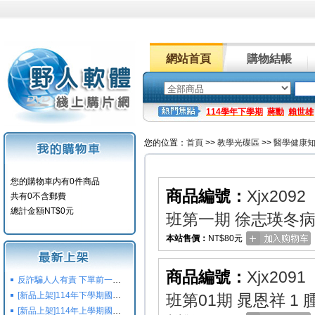
網站首頁
購物結帳
114學年下學期
蔣勳
賴世雄
您的位置：
首頁
>>
教學光碟區
>>
醫學健康
您的購物車内有0件商品
商品編號：
Xjx2092
共有0不含郵費
總計金額NT$0元
班第一期 徐志瑛冬病
本站售價：
NT$80元
商品編號：
Xjx2091
反詐騙人人有責 下單前一定要注意
[新品上架]114年下學期國小國中高中命題光碟,校用卷,習作
班第01期 晁恩祥 1
[新品上架]114年上學期國小國中高中命題光碟,校用卷,習作