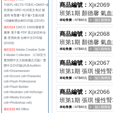
商品編號：
Xjx2069
TOEFL+IELTS+TOEIC+GMAT+全
民英檢+GRE+任何英文考試 都
班第1期 顏德馨 氣
適用 有聲書+電子書+互動光碟
本站售價：
NT$80元
+訓練軟體合輯DVD版 (2DVD)
排行014
100CD·10000冊教育
商品編號：
Xjx2068
書庫·電子書·PDF 真正的百科全
書·受用終身 合輯中文DVD版
班第1期 顏德馨 氣
(DVD9)
本站售價：
NT$80元
排行015
Adobe Creative Suite
6 Master Collection 《CS6官方
繁簡體中文大師典藏正式版》繁
商品編號：
Xjx2067
體中文DVD版(內含Audition
班第1期 張琪 慢性
cs6+Dreamweaver
cs6+Encore cs6+Fireworks
本站售價：
NT$80元
cs6+Flash Professional
cs6+Flash Builder
商品編號：
Xjx2066
cs6+Illustrator cs6+InDesign
cs6+Media Encoder
班第1期 張琪 慢性
cs6+Photoshop cs6)
本站售價：
NT$80元
排行016
MS Office