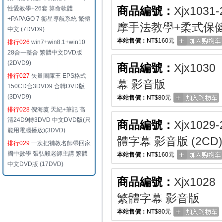
商品編號：
Xjx1031-
性愛教學+26套 算命軟體
+PAPAGO 7 衛星導航系統 繁體
摩手法教學+柔式保健按
中文 (7DVD9)
本站售價：
NT$160元
排行026
win7+win8.1+win10
28合一整合 繁體中文DVD版
(2DVD9)
商品編號：
Xjx1030
排行027
矢量圖庫王 EPS格式
幕 影音版
150CD合3DVD9 合輯DVD版
(3DVD9)
本站售價：
NT$80元
排行028
倪海廈 天紀+筆記 高
清24D9轉3DVD 中文DVD版(只
商品編號：
Xjx1029-
能用電腦播放)(3DVD)
體字幕 影音版 (2CD
排行029
一次把補教名師帶回家
國中數學 張弘毅老師主講 繁體
本站售價：
NT$160元
中文DVD版 (17DVD)
商品編號：
Xjx1028
繁體字幕 影音版
本站售價：
NT$80元