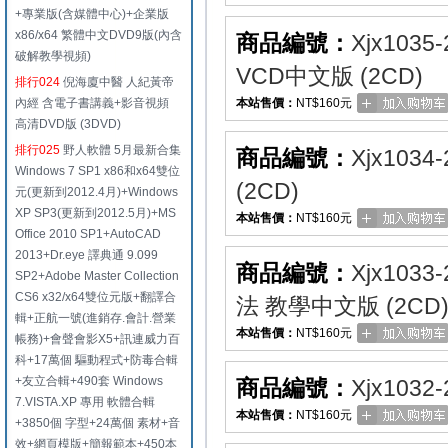
+專業版(含媒體中心)+企業版
x86/x64 繁體中文DVD9版(內含
商品編號：
Xjx1035-
破解教學視頻)
VCD中文版 (2CD)
排行024
倪海廈中醫 人紀黃帝
內經 含電子書講義+影音視頻
本站售價：
NT$160元
高清DVD版 (3DVD)
排行025
野人軟體 5月最新合集
商品編號：
Xjx1034-
Windows 7 SP1 x86和x64雙位
(2CD)
元(更新到2012.4月)+Windows
XP SP3(更新到2012.5月)+MS
本站售價：
NT$160元
Office 2010 SP1+AutoCAD
2013+Dr.eye 譯典通 9.099
商品編號：
Xjx1033-
SP2+Adobe Master Collection
CS6 x32/x64雙位元版+翻譯合
法 教學中文版 (2CD
輯+正航一號(進銷存.會計.營業
本站售價：
NT$160元
帳務)+會聲會影X5+訊連威力百
科+17萬個 驅動程式+防毒合輯
+友立合輯+490套 Windows
商品編號：
Xjx1032-
7.VISTA.XP 專用 軟體合輯
本站售價：
NT$160元
+3850個 字型+24萬個 素材+音
效+網頁模版+簡報範本+450本