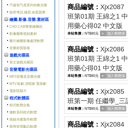
巧連智巧虎系列幼教光碟
商品編號：
Xjx2087
政府考試,補習,命題題庫
班第01期 王綿之1
繪圖.影像.音樂.素材區
用藥心得02 中文版
CAD.CAM專業繪圖區
本站售價：
NT$80元
影像圖庫視頻素材
圖片繪圖影像處理軟體
商品編號：
Xjx2086
音樂材質取樣
遊戲光碟區
班第01期 王綿之1
英文遊戲光碟區
用藥心得01 中文版
音樂電影光碟區
本站售價：
NT$80元
MP3音樂及音樂光碟
MTV.歌劇.演唱會.電視劇
商品編號：
Xjx2085
電影院縣片
程式軟體區
班第一期 任繼學_三
程式軟體合集
本站售價：
NT$80元
微軟系列程式軟體
燒錄光碟製作軟體
商品編號：
Xjx2084
商用管理勵志軟體