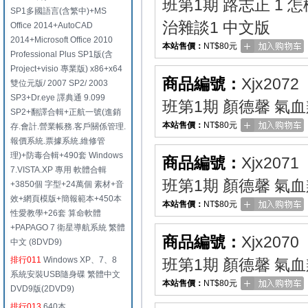
班第1期 路志正 1
SP1多國語言(含繁中)+MS
治雜談1 中文版
Office 2014+AutoCAD
2014+Microsoft Office 2010
本站售價：
NT$80元
Professional Plus SP1版(含
Project+visio 專業版) x86+x64
商品編號：
Xjx2072
雙位元版/ 2007 SP2/ 2003
SP3+Dr.eye 譯典通 9.099
班第1期 顏德馨 氣
SP2+翻譯合輯+正航一號(進銷
本站售價：
NT$80元
存.會計.營業帳務.客戶關係管理.
報價系統.票據系統.維修管
理)+防毒合輯+490套 Windows
商品編號：
Xjx2071
7.VISTA.XP 專用 軟體合輯
班第1期 顏德馨 氣
+3850個 字型+24萬個 素材+音
效+網頁模版+簡報範本+450本
本站售價：
NT$80元
性愛教學+26套 算命軟體
+PAPAGO 7 衛星導航系統 繁體
商品編號：
Xjx2070
中文 (8DVD9)
排行011
Windows XP、7、8
班第1期 顏德馨 氣
系統安裝USB隨身碟 繁體中文
本站售價：
NT$80元
DVD9版(2DVD9)
排行013
640本