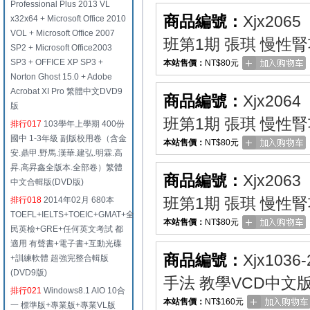
Professional Plus 2013 VL
商品編號：
Xjx2065
x32x64 + Microsoft Office 2010
VOL + Microsoft Office 2007
班第1期 張琪 慢性
SP2 + Microsoft Office2003
SP3 + OFFICE XP SP3 +
本站售價：
NT$80元
Norton Ghost 15.0 + Adobe
Acrobat XI Pro 繁體中文DVD9
商品編號：
Xjx2064
版
班第1期 張琪 慢性
排行017
103學年上學期 400份
國中 1-3年級 副版校用卷（含金
本站售價：
NT$80元
安.鼎甲.野馬.漢華.建弘.明霖.高
昇.高昇鑫全版本.全部卷）繁體
商品編號：
Xjx2063
中文合輯版(DVD版)
班第1期 張琪 慢性
排行018
2014年02月 680本
TOEFL+IELTS+TOEIC+GMAT+全
本站售價：
NT$80元
民英檢+GRE+任何英文考試 都
適用 有聲書+電子書+互動光碟
商品編號：
Xjx1036-
+訓練軟體 超強完整合輯版
(DVD9版)
手法 教學VCD中文版 
排行021
Windows8.1 AIO 10合
本站售價：
NT$160元
一 標準版+專業版+專業VL版