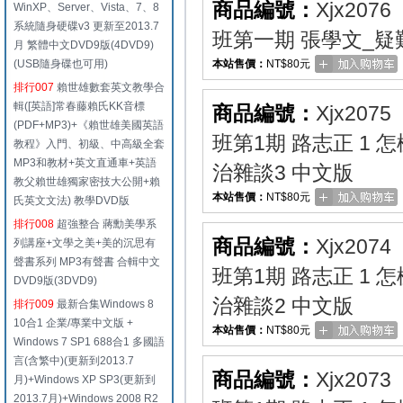
商品編號：
Xjx2076
WinXP、Server、Vista、7、8
系統隨身硬碟v3 更新至2013.7
班第一期 張學文_疑
月 繁體中文DVD9版(4DVD9)
(USB隨身碟也可用)
本站售價：
NT$80元
排行007
賴世雄數套英文教學合
輯([英語]常春藤賴氏KK音標
商品編號：
Xjx2075
(PDF+MP3)+《賴世雄美國英語
班第1期 路志正 1
教程》入門、初級、中高級全套
MP3和教材+英文直通車+英語
治雜談3 中文版
教父賴世雄獨家密技大公開+賴
本站售價：
NT$80元
氏英文文法) 教學DVD版
排行008
超強整合 蔣勳美學系
商品編號：
Xjx2074
列講座+文學之美+美的沉思有
聲書系列 MP3有聲書 合輯中文
班第1期 路志正 1
DVD9版(3DVD9)
治雜談2 中文版
排行009
最新合集Windows 8
10合1 企業/專業中文版 +
本站售價：
NT$80元
Windows 7 SP1 688合1 多國語
言(含繁中)(更新到2013.7
商品編號：
Xjx2073
月)+Windows XP SP3(更新到
2013.7月)+Windows 2008 R2