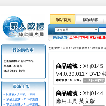
網站首頁
購物結帳
114學年下學期
蔣勳
賴世雄
您的位置：
首頁
>>
程式軟體區
>>
程式軟體
您的購物車内有0件商品
商品編號：
Xhj0145
共有0不含郵費
總計金額NT$0元
V4.0.39.0117 D
本站售價：
NT$80元
商品編號：
Xhj0144
反詐騙人人有責 下單前一定要注意
[新品上架]114年下學期國小國中高中命題光碟,校用卷,習作
應用工具 英文版
[新品上架]114年上學期國小國中高中命題光碟,校用卷,習作