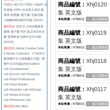
商品編號：
Xhj0120
TOEFL+IELTS+TOEIC+GMAT+全
民英檢+GRE+任何英文考試 都
集 英文版
適用 有聲書+電子書+互動光碟
本站售價：
NT$80元
+訓練軟體合輯DVD版 (2DVD)
排行014
100CD·10000冊教育
商品編號：
Xhj0119
書庫·電子書·PDF 真正的百科全
書·受用終身 合輯中文DVD版
集 英文版
(DVD9)
本站售價：
NT$80元
排行015
Adobe Creative Suite
6 Master Collection 《CS6官方
繁簡體中文大師典藏正式版》繁
商品編號：
Xhj0118
體中文DVD版(內含Audition
集 英文版
cs6+Dreamweaver
cs6+Encore cs6+Fireworks
本站售價：
NT$80元
cs6+Flash Professional
cs6+Flash Builder
商品編號：
Xhj0117
cs6+Illustrator cs6+InDesign
cs6+Media Encoder
集 英文版
cs6+Photoshop cs6)
本站售價：
NT$80元
排行016
MS Office