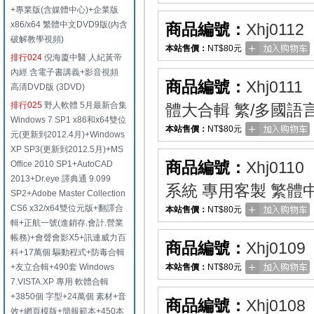
+專業版(含媒體中心)+企業版
x86/x64 繁體中文DVD9版(內含
商品編號：
Xhj0112
破解教學視頻)
本站售價：
NT$80元
排行024
倪海廈中醫 人紀黃帝
內經 含電子書講義+影音視頻
商品編號：
Xhj0111
高清DVD版 (3DVD)
排行025
野人軟體 5月最新合集
體大合輯 繁/多國語
Windows 7 SP1 x86和x64雙位
本站售價：
NT$80元
元(更新到2012.4月)+Windows
XP SP3(更新到2012.5月)+MS
商品編號：
Xhj0110
Office 2010 SP1+AutoCAD
2013+Dr.eye 譯典通 9.099
系統 專用客製 繁體
SP2+Adobe Master Collection
CS6 x32/x64雙位元版+翻譯合
本站售價：
NT$80元
輯+正航一號(進銷存.會計.營業
帳務)+會聲會影X5+訊連威力百
商品編號：
Xhj0109
科+17萬個 驅動程式+防毒合輯
+友立合輯+490套 Windows
本站售價：
NT$80元
7.VISTA.XP 專用 軟體合輯
+3850個 字型+24萬個 素材+音
商品編號：
Xhj0108
效+網頁模版+簡報範本+450本