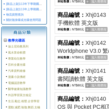
本站售價：
NT$80元
[新品上架]113年下學期國小國中高中命題光碟,校用卷,習作
[新品上架]113年上學期國小國中高中命題光碟,校用卷,習作
商品編號：
Xhj0143
物流貨態查詢
關於随身碟或光碟使用問題
手機軟體 英文版
本站售價：
NT$80元
教學光碟區
商品編號：
Xhj0142
迪士尼幼教系列
Worldphone V3.0
風水算命軟體
本站售價：
NT$80元
專業幼兒教學
百科全書光碟
商品編號：
Xhj0141
汽車資料維修
漫畫小說佛經
書閱讀軟體 英文版
電腦認證教學
本站售價：
NT$80元
醫學健康知識教學
外語學習英文檢定
商品編號：
Xhj0140
生活.勵志.相聲.企管學習
OS 與 Pocket P
運動.減肥.瑜珈.舞蹈.太極