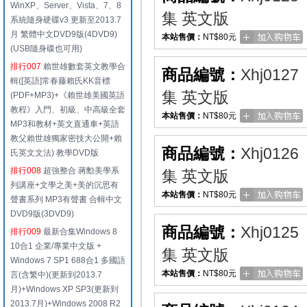
WinXP、Server、Vista、7、8
集 英文版
系統隨身硬碟v3 更新至2013.7
月 繁體中文DVD9版(4DVD9)
本站售價：
NT$80元
(USB隨身碟也可用)
排行007
賴世雄數套英文教學合
商品編號：
Xhj0127
輯([英語]常春藤賴氏KK音標
集 英文版
(PDF+MP3)+《賴世雄美國英語
教程》入門、初級、中高級全套
本站售價：
NT$80元
MP3和教材+英文直通車+英語
教父賴世雄獨家密技大公開+賴
商品編號：
Xhj0126
氏英文文法) 教學DVD版
排行008
超強整合 蔣勳美學系
集 英文版
列講座+文學之美+美的沉思有
本站售價：
NT$80元
聲書系列 MP3有聲書 合輯中文
DVD9版(3DVD9)
商品編號：
Xhj0125
排行009
最新合集Windows 8
10合1 企業/專業中文版 +
集 英文版
Windows 7 SP1 688合1 多國語
本站售價：
NT$80元
言(含繁中)(更新到2013.7
月)+Windows XP SP3(更新到
2013.7月)+Windows 2008 R2