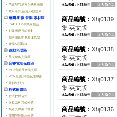
巧連智巧虎系列幼教光碟
本站售價：
NT$80元
政府考試,補習,命題題庫
繪圖.影像.音樂.素材區
商品編號：
Xhj0139
CAD.CAM專業繪圖區
集 英文版
影像圖庫視頻素材
本站售價：
NT$80元
圖片繪圖影像處理軟體
音樂材質取樣
商品編號：
Xhj0138
遊戲光碟區
集 英文版
英文遊戲光碟區
音樂電影光碟區
本站售價：
NT$80元
MP3音樂及音樂光碟
MTV.歌劇.演唱會.電視劇
商品編號：
Xhj0137
電影院縣片
集 英文版
程式軟體區
本站售價：
NT$80元
程式軟體合集
微軟系列程式軟體
商品編號：
Xhj0136
燒錄光碟製作軟體
商用管理勵志軟體