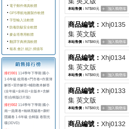
集 英文版
電子郵件傳真軟體
本站售價：
NT$80元
GPS導航地圖製作軟體
字型輸入法軟體
商品編號：
Xhj0135
防毒防駭安全軟體
集 英文版
麥金塔專用軟體
翻譯字典辨識軟體
本站售價：
NT$80元
報表.會計.統計.掃描等
商品編號：
Xhj0134
集 英文版
排行001
114學年下學期 國小
本站售價：
NT$80元
1-6年級 校用卷+門市卷+作業簿
解答+習作解答+輔助教本解答
商品編號：
Xhj0133
(全年級+全科目+全版本+含解
答)合輯版(3片裝)
集 英文版
排行002
114學年下學期 國小
本站售價：
NT$80元
南一蘋果卷+翰林黑貓卷+康軒
隱藏卷 1-6年級 合輯版 卷類光
商品編號：
Xhj0132
碟(3DVD)