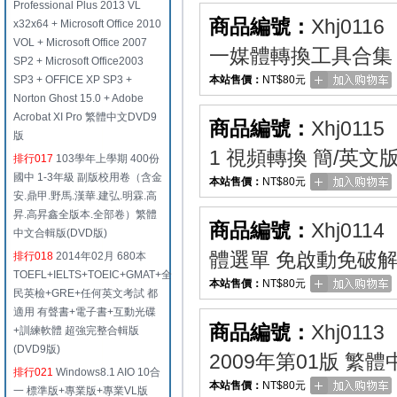
Professional Plus 2013 VL
商品編號：
Xhj0116
x32x64 + Microsoft Office 2010
VOL + Microsoft Office 2007
一媒體轉換工具合集
SP2 + Microsoft Office2003
SP3 + OFFICE XP SP3 +
本站售價：
NT$80元
Norton Ghost 15.0 + Adobe
Acrobat XI Pro 繁體中文DVD9
商品編號：
Xhj0115
版
1 視頻轉換 簡/英文
排行017
103學年上學期 400份
國中 1-3年級 副版校用卷（含金
本站售價：
NT$80元
安.鼎甲.野馬.漢華.建弘.明霖.高
昇.高昇鑫全版本.全部卷）繁體
商品編號：
Xhj0114
中文合輯版(DVD版)
體選單 免啟動免破解
排行018
2014年02月 680本
TOEFL+IELTS+TOEIC+GMAT+全
本站售價：
NT$80元
民英檢+GRE+任何英文考試 都
適用 有聲書+電子書+互動光碟
商品編號：
Xhj0113
+訓練軟體 超強完整合輯版
(DVD9版)
2009年第01版 繁
排行021
Windows8.1 AIO 10合
本站售價：
NT$80元
一 標準版+專業版+專業VL版