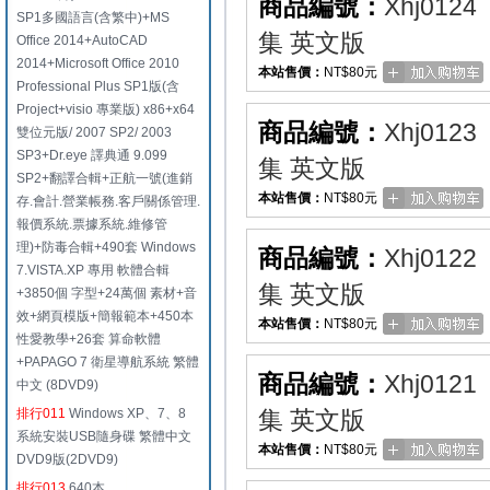
商品編號：
Xhj0124
SP1多國語言(含繁中)+MS
集 英文版
Office 2014+AutoCAD
2014+Microsoft Office 2010
本站售價：
NT$80元
Professional Plus SP1版(含
Project+visio 專業版) x86+x64
商品編號：
Xhj0123
雙位元版/ 2007 SP2/ 2003
SP3+Dr.eye 譯典通 9.099
集 英文版
SP2+翻譯合輯+正航一號(進銷
本站售價：
NT$80元
存.會計.營業帳務.客戶關係管理.
報價系統.票據系統.維修管
理)+防毒合輯+490套 Windows
商品編號：
Xhj0122
7.VISTA.XP 專用 軟體合輯
集 英文版
+3850個 字型+24萬個 素材+音
效+網頁模版+簡報範本+450本
本站售價：
NT$80元
性愛教學+26套 算命軟體
+PAPAGO 7 衛星導航系統 繁體
商品編號：
Xhj0121
中文 (8DVD9)
排行011
Windows XP、7、8
集 英文版
系統安裝USB隨身碟 繁體中文
本站售價：
NT$80元
DVD9版(2DVD9)
排行013
640本