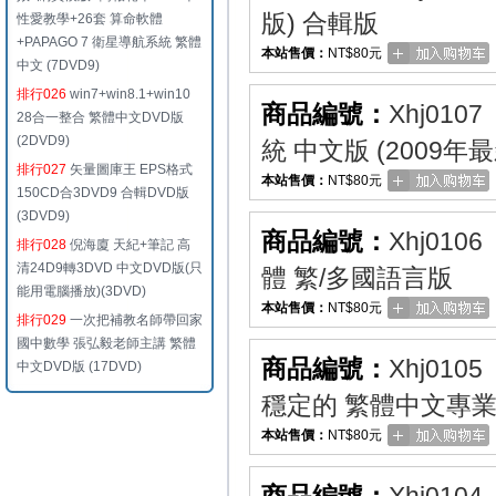
版) 合輯版
性愛教學+26套 算命軟體
+PAPAGO 7 衛星導航系統 繁體
本站售價：
NT$80元
中文 (7DVD9)
排行026
win7+win8.1+win10
商品編號：
Xhj0107
28合一整合 繁體中文DVD版
(2DVD9)
統 中文版 (2009年
排行027
矢量圖庫王 EPS格式
本站售價：
NT$80元
150CD合3DVD9 合輯DVD版
(3DVD9)
商品編號：
Xhj0106
排行028
倪海廈 天紀+筆記 高
清24D9轉3DVD 中文DVD版(只
體 繁/多國語言版
能用電腦播放)(3DVD)
本站售價：
NT$80元
排行029
一次把補教名師帶回家
國中數學 張弘毅老師主講 繁體
商品編號：
Xhj0105
中文DVD版 (17DVD)
穩定的 繁體中文專
本站售價：
NT$80元