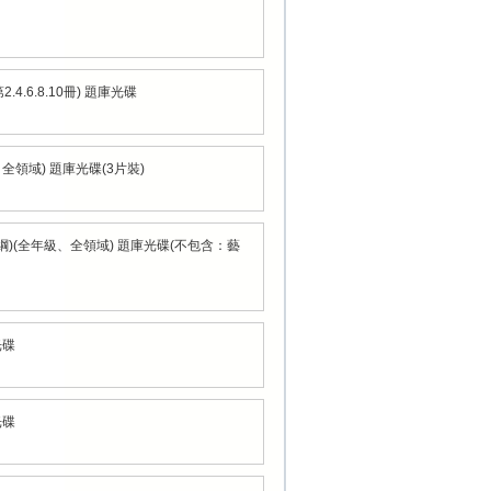
.4.6.8.10冊) 題庫光碟
全領域) 題庫光碟(3片裝)
課綱)(全年級、全領域) 題庫光碟(不包含：藝
光碟
光碟