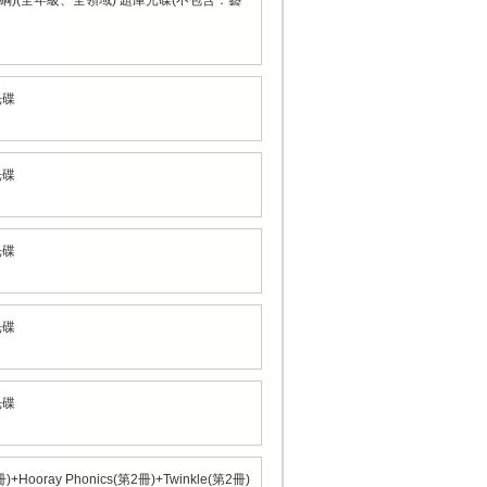
8課綱)(全年級、全領域) 題庫光碟(不包含：藝
光碟
光碟
光碟
光碟
光碟
oray Phonics(第2冊)+Twinkle(第2冊)