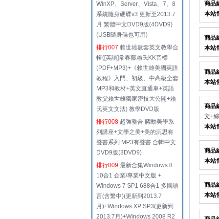
商品
WinXP、Server、Vista、7、8
本站
系統隨身硬碟v3 更新至2013.7
月 繁體中文DVD9版(4DVD9)
(USB隨身碟也可用)
商品
排行007
賴世雄數套英文教學合
本站
輯([英語]常春藤賴氏KK音標
(PDF+MP3)+《賴世雄美國英語
商品
教程》入門、初級、中高級全套
本站
MP3和教材+英文直通車+英語
教父賴世雄獨家密技大公開+賴
商品
氏英文文法) 教學DVD版
文+綜
排行008
超強整合 蔣勳美學系
本站
列講座+文學之美+美的沉思有
聲書系列 MP3有聲書 合輯中文
商品
DVD9版(3DVD9)
本站
排行009
最新合集Windows 8
10合1 企業/專業中文版 +
商品
Windows 7 SP1 688合1 多國語
本站
言(含繁中)(更新到2013.7
月)+Windows XP SP3(更新到
2013.7月)+Windows 2008 R2