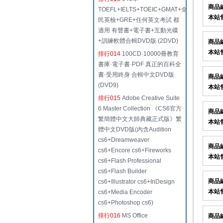
商品
TOEFL+IELTS+TOEIC+GMAT+全
本站
民英檢+GRE+任何英文考試 都
適用 有聲書+電子書+互動光碟
+訓練軟體合輯DVD版 (2DVD)
商品
本站
排行014
100CD·10000冊教育
書庫·電子書·PDF 真正的百科全
書·受用終身 合輯中文DVD版
商品
(DVD9)
本站
排行015
Adobe Creative Suite
6 Master Collection 《CS6官方
商品
繁簡體中文大師典藏正式版》繁
本站
體中文DVD版(內含Audition
cs6+Dreamweaver
商品
cs6+Encore cs6+Fireworks
本站
cs6+Flash Professional
cs6+Flash Builder
商品
cs6+Illustrator cs6+InDesign
本站
cs6+Media Encoder
cs6+Photoshop cs6)
排行016
MS Office
商品