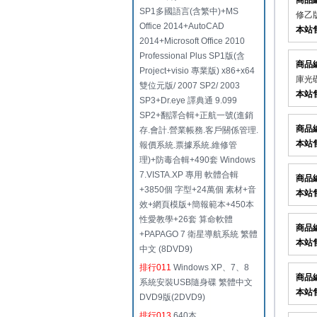
商品
SP1多國語言(含繁中)+MS
修乙版
Office 2014+AutoCAD
本站
2014+Microsoft Office 2010
Professional Plus SP1版(含
商品
Project+visio 專業版) x86+x64
庫光
雙位元版/ 2007 SP2/ 2003
本站
SP3+Dr.eye 譯典通 9.099
SP2+翻譯合輯+正航一號(進銷
商品
存.會計.營業帳務.客戶關係管理.
本站
報價系統.票據系統.維修管
理)+防毒合輯+490套 Windows
7.VISTA.XP 專用 軟體合輯
商品
+3850個 字型+24萬個 素材+音
本站
效+網頁模版+簡報範本+450本
性愛教學+26套 算命軟體
商品
+PAPAGO 7 衛星導航系統 繁體
本站
中文 (8DVD9)
排行011
Windows XP、7、8
商品
系統安裝USB隨身碟 繁體中文
本站
DVD9版(2DVD9)
排行013
640本