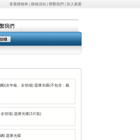
查看購物車
|
購物須知
|
聯繫我們
|
加入最愛
繫我們
8課綱)(全年級、全領域) 題庫光碟(不包含：藝
全領域) 題庫光碟(3片裝)
課綱) 題庫光碟