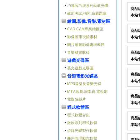
巧連智巧虎系列幼教光碟
商品
政府考試,補習,命題題庫
本站
繪圖.影像.音樂.素材區
CAD.CAM專業繪圖區
商品
影像圖庫視頻素材
本站
圖片繪圖影像處理軟體
音樂材質取樣
商品
本站
遊戲光碟區
英文遊戲光碟區
商品
音樂電影光碟區
本站
MP3音樂及音樂光碟
MTV.歌劇.演唱會.電視劇
商品
電影院縣片
本站
程式軟體區
程式軟體合集
商品
微軟系列程式軟體
本站
燒錄光碟製作軟體
商用管理勵志軟體