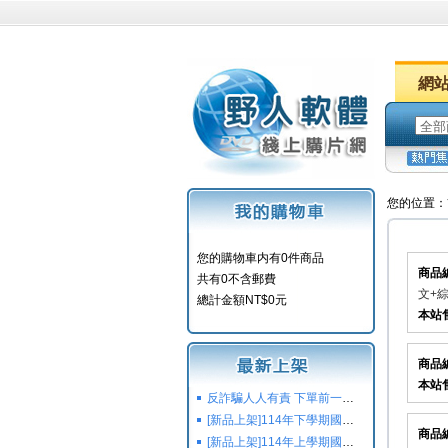
網
您的位置：
您的購物車内有0件商品
商品
共有0不含郵費
文+綜
總計金額NT$0元
本站
商品
本站
反詐騙人人有責 下單前一定要注意
[新品上架]114年下學期國小國中高中命題光碟,校用卷,習作
商品
[新品上架]114年上學期國小國中高中命題光碟,校用卷,習作