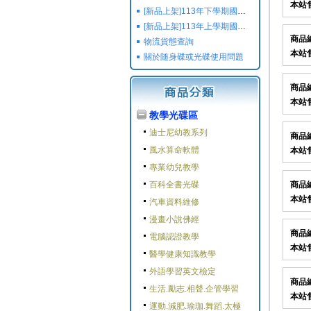
本站
[新品上架]113年下學期國小國中高中命題光碟,校用卷,習作
[新品上架]113年上學期國小國中高中命題光碟,校用卷,習作
商品
物流貨態查詢
本站
關於随身碟或光碟使用問題
商品
本站
教學光碟區
迪士尼幼教系列
商品
風水算命軟體
本站
專業幼兒教學
百科全書光碟
商品
本站
汽車資料維修
漫畫小說佛經
商品
電腦認證教學
本站
醫學健康知識教學
外語學習英文檢定
商品
生活.勵志.相聲.企管學習
本站
運動.減肥.瑜珈.舞蹈.太極