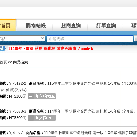
站首頁
購物結帳
超商査詢
訂單查詢
聯
114學年下學期
蔣勳
賴世雄
陳光
倪海廈
Autodesk
首頁
>> 商品搜索
編號：
Yjx5192-2
商品名稱：
115學年上學期 國中命題光碟 翰林版 1-3年級 (含10
合+健體)(2片裝)
售價：
NT$200元
編號：
Yjx5078-3
商品名稱：
114學年下學期 國小命題光碟 康軒版 1-6年級 (全年級、
售價：
NT$200元
編號：
Yjx5077
商品名稱：
114學年下學期 國中命題光碟 南一版 1-3年級 健體(108