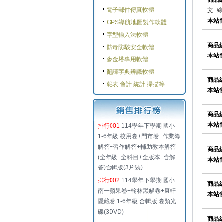
商品
電子郵件傳真軟體
文+綜
本站
GPS導航地圖製作軟體
字型輸入法軟體
商品
防毒防駭安全軟體
本站
麥金塔專用軟體
翻譯字典辨識軟體
商品
報表.會計.統計.掃描等
本站
商品
本站
排行001
114學年下學期 國小
1-6年級 校用卷+門市卷+作業簿
解答+習作解答+輔助教本解答
商品
(全年級+全科目+全版本+含解
本站
答)合輯版(3片裝)
排行002
114學年下學期 國小
商品
南一蘋果卷+翰林黑貓卷+康軒
本站
隱藏卷 1-6年級 合輯版 卷類光
碟(3DVD)
商品