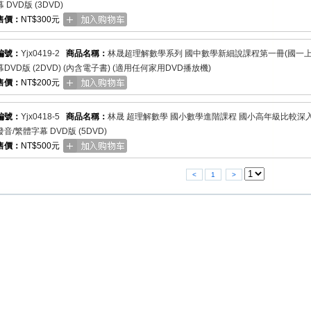
 DVD版 (3DVD)
售價：
NT$300元
編號：
Yjx0419-2
商品名稱：
林晟超理解數學系列 國中數學新細說課程第一冊(國一上)(全
DVD版 (2DVD) (內含電子書) (適用任何家用DVD播放機)
售價：
NT$200元
編號：
Yjx0418-5
商品名稱：
林晟 超理解數學 國小數學進階課程 國小高年級比較深入及國
音/繁體字幕 DVD版 (5DVD)
售價：
NT$500元
<
1
>