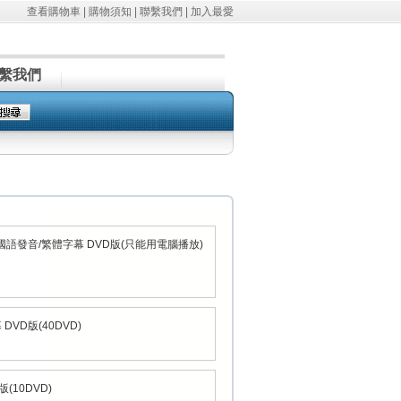
查看購物車
|
購物須知
|
聯繫我們
|
加入最愛
繫我們
語發音/繁體字幕 DVD版(只能用電腦播放)
VD版(40DVD)
10DVD)