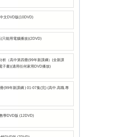
文DVD版(10DVD)
(只能用電腦播放)(2DVD)
分析（高中第四冊(99年新課綱）(全新課
內含電子書)(適用任何家用DVD播放)
年新課綱 ) 01-07集(完) (高中.高職.專
學DVD版 (12DVD)