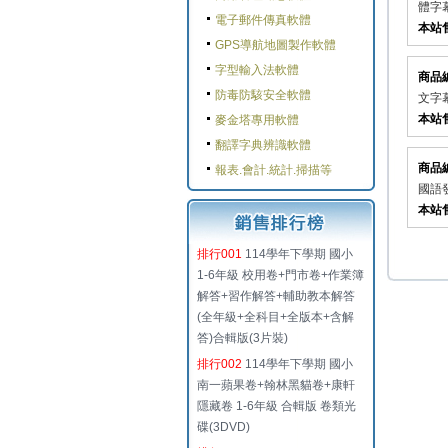
體字幕
電子郵件傳真軟體
本站
GPS導航地圖製作軟體
字型輸入法軟體
商品
防毒防駭安全軟體
文字幕
本站
麥金塔專用軟體
翻譯字典辨識軟體
商品
報表.會計.統計.掃描等
國語發
本站
排行001
114學年下學期 國小
1-6年級 校用卷+門市卷+作業簿
解答+習作解答+輔助教本解答
(全年級+全科目+全版本+含解
答)合輯版(3片裝)
排行002
114學年下學期 國小
南一蘋果卷+翰林黑貓卷+康軒
隱藏卷 1-6年級 合輯版 卷類光
碟(3DVD)