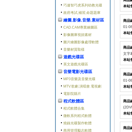
商品
巧連智巧虎系列幼教光碟
本站
政府考試,補習,命題題庫
繪圖.影像.音樂.素材區
商品
01-
CAD.CAM專業繪圖區
本站
影像圖庫視頻素材
圖片繪圖影像處理軟體
商品
音樂材質取樣
文字幕
遊戲光碟區
本站
英文遊戲光碟區
音樂電影光碟區
商品
MP3音樂及音樂光碟
01-
MTV.歌劇.演唱會.電視劇
本站
電影院縣片
程式軟體區
商品
(2D
程式軟體合集
本站
微軟系列程式軟體
燒錄光碟製作軟體
商品
商用管理勵志軟體