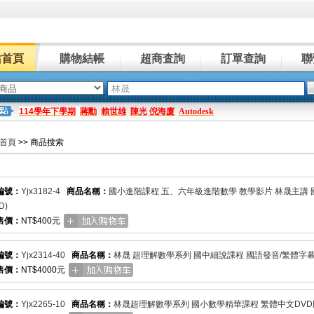
站首頁
購物結帳
超商査詢
訂單查詢
聯
114學年下學期
蔣勳
賴世雄
陳光
倪海廈
Autodesk
首頁
>> 商品搜索
編號：
Yjx3182-4
商品名稱：
國小進階課程 五、六年級進階數學 教學影片 林晟主講 國
D)
售價：
NT$400元
編號：
Yjx2314-40
商品名稱：
林晟 超理解數學系列 國中細說課程 國語發音/繁體字幕 D
售價：
NT$4000元
編號：
Yjx2265-10
商品名稱：
林晟超理解數學系列 國小數學精華課程 繁體中文DVD版(