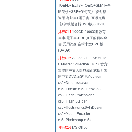
TOEFL+IELTS+TOEIC+GMAT+全
民英檢+GRE+任何英文考試 都
適用 有聲書+電子書+互動光碟
+訓練軟體合輯DVD版 (2DVD)
排行014
100CD·10000冊教育
書庫·電子書·PDF 真正的百科全
書·受用終身 合輯中文DVD版
(DVD9)
排行015
Adobe Creative Suite
6 Master Collection 《CS6官方
繁簡體中文大師典藏正式版》繁
體中文DVD版(內含Audition
cs6+Dreamweaver
cs6+Encore cs6+Fireworks
cs6+Flash Professional
cs6+Flash Builder
cs6+Illustrator cs6+InDesign
cs6+Media Encoder
cs6+Photoshop cs6)
排行016
MS Office