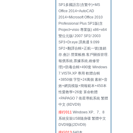
SP1多國語言(含繁中)+MS
Office 2014+AutoCAD
2014+Microsoft Office 2010
Professional Plus SP1版(含
Project+visio 專業版) x86+x64
雙位元版/ 2007 SP2/ 2003
SP3+Dr.eye 譯典通 9.099
SP2+翻譯合輯+正航一號(進銷
存.會計.營業帳務.客戶關係管理.
報價系統.票據系統.維修管
理)+防毒合輯+490套 Windows
7.VISTA.XP 專用 軟體合輯
+3850個 字型+24萬個 素材+音
效+網頁模版+簡報範本+450本
性愛教學+26套 算命軟體
+PAPAGO 7 衛星導航系統 繁體
中文 (8DVD9)
排行011
Windows XP、7、8
系統安裝USB隨身碟 繁體中文
DVD9版(2DVD9)
排行013
640本