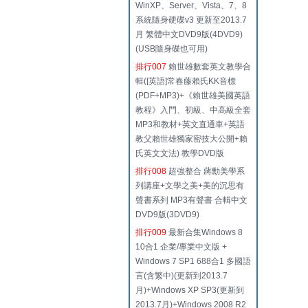
WinXP、Server、Vista、7、8
系統隨身硬碟v3 更新至2013.7
月 繁體中文DVD9版(4DVD9)
(USB隨身碟也可用)
排行007
賴世雄數套英文教學合
輯([英語]常春藤賴氏KK音標
(PDF+MP3)+《賴世雄美國英語
教程》入門、初級、中高級全套
MP3和教材+英文直通車+英語
教父賴世雄獨家密技大公開+賴
氏英文文法) 教學DVD版
排行008
超強整合 蔣勳美學系
列講座+文學之美+美的沉思有
聲書系列 MP3有聲書 合輯中文
DVD9版(3DVD9)
排行009
最新合集Windows 8
10合1 企業/專業中文版 +
Windows 7 SP1 688合1 多國語
言(含繁中)(更新到2013.7
月)+Windows XP SP3(更新到
2013.7月)+Windows 2008 R2