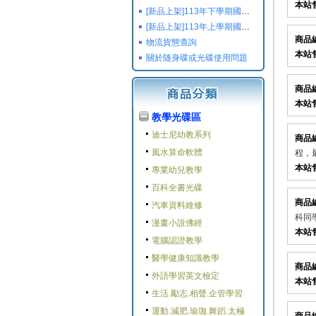
本站
[新品上架]113年下學期國小國中高中命題光碟,校用卷,習作
[新品上架]113年上學期國小國中高中命題光碟,校用卷,習作
商品
物流貨態查詢
本站
關於随身碟或光碟使用問題
商品
本站
教學光碟區
迪士尼幼教系列
商品
風水算命軟體
程，最
本站
專業幼兒教學
百科全書光碟
商品
汽車資料維修
科同學
漫畫小說佛經
本站
電腦認證教學
醫學健康知識教學
商品
外語學習英文檢定
本站
生活.勵志.相聲.企管學習
運動.減肥.瑜珈.舞蹈.太極