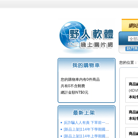
網
您的位置：
您的購物車内有0件商品
商品
共有0不含郵費
(4DV
總計金額NT$0元
本站
商品
本站
反詐騙人人有責 下單前一定要注意
[新品上架]114年下學期國小國中高中命題光碟,校用卷,習作
商品
[新品上架]114年上學期國小國中高中命題光碟,校用卷,習作